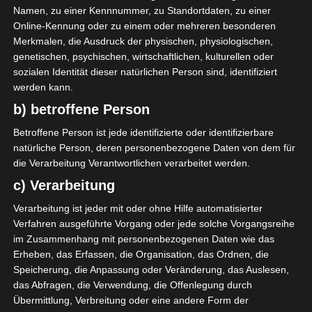
Namen, zu einer Kennnummer, zu Standortdaten, zu einer
2026, bekanntgegeben. Die WM 2026 wird in drei
Online-Kennung oder zu einem oder mehreren besonderen
Ländern stattfinden: Kanada, den Vereinigten Staaten
Merkmalen, die Ausdruck der physischen, physiologischen,
und Mexiko.
genetischen, psychischen, wirtschaftlichen, kulturellen oder
sozialen Identität dieser natürlichen Person sind, identifiziert
Torhüter
werden kann.
b) betroffene Person
Betroffene Person ist jede identifizierte oder identifizierbare
Für die Nutzung von Google Adsense (Google Ireland Limited,
natürliche Person, deren personenbezogene Daten von dem für
Gordon House, Barrow Street, Dublin, D04 E5W5, Ireland)
die Verarbeitung Verantwortlichen verarbeitet werden.
benötigen wir laut DSGVO Ihre Zustimmung. Es werden seitens
Google Adsense personenbezogene Daten erhoben,
c) Verarbeitung
verarbeitet und gespeichert. Welche Daten genau entnehmen
Sie bitte den Datenschutzbedingungen.
Verarbeitung ist jeder mit oder ohne Hilfe automatisierter
Verfahren ausgeführte Vorgang oder jede solche Vorgangsreihe
Google Adsense
ist deaktiviert.
✓ Erlauben
im Zusammenhang mit personenbezogenen Daten wie das
Datenschutzbedingungen
Erheben, das Erfassen, die Organisation, das Ordnen, die
Speicherung, die Anpassung oder Veränderung, das Auslesen,
das Abfragen, die Verwendung, die Offenlegung durch
Übermittlung, Verbreitung oder eine andere Form der