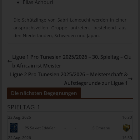
Elias Achouri
Mitgliedstaaten vorgesehen werden.
h) Auftragsverarbeiter
Die Schützlinge von Sabri Lamouchi werden in einer
Auftragsverarbeiter ist eine natürliche oder juristische Person,
anspruchsvollen Gruppe antreten, bestehend aus
Behörde, Einrichtung oder andere Stelle, die personenbezogene
den Niederlanden, Schweden und Japan.
Daten im Auftrag des Verantwortlichen verarbeitet.
i) Empfänger
Ligue 1 Pro Tunesien 2025/2026 – 30. Spieltag – Clu
Empfänger ist eine natürliche oder juristische Person, Behörde,
Einrichtung oder andere Stelle, der personenbezogene Daten
b Africain ist Meister
offengelegt werden, unabhängig davon, ob es sich bei ihr um
Ligue 2 Pro Tunesien 2025/2026 – Meisterschaft &
einen Dritten handelt oder nicht. Behörden, die im Rahmen
Aufstiegsrunde zur Ligue 1
eines bestimmten Untersuchungsauftrags nach dem
Unionsrecht oder dem Recht der Mitgliedstaaten
Die nächsten Begegnungen
möglicherweise personenbezogene Daten erhalten, gelten
jedoch nicht als Empfänger.
SPIELTAG 1
j) Dritter
22 Aug. 2026
16:30
Dritter ist eine natürliche oder juristische Person, Behörde,
-
-
PS Sakiet Eddaïer
JS Omrane
Einrichtung oder andere Stelle außer der betroffenen Person,
22 Aug. 2026
16:30
dem Verantwortlichen, dem Auftragsverarbeiter und den