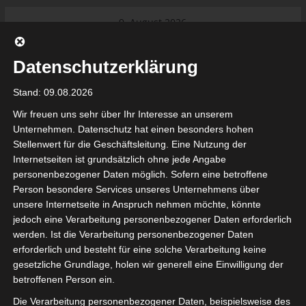
Skip
9. August 2026
to
Das Neueste:
Ligue 1 Pro: Saison 2026/2027
content
beginnt am 22. und 23. August
Datenschutzerklärung
2026 (Update)
El Gawafel Sportives de Gafsa
Stand: 09.08.2026
(EGSG) kündigt Rückzug aus der
Meisterschaft an
Wir freuen uns sehr über Ihr Interesse an unserem
Ligue 1 Pro: Spielplan der ersten 15
Unternehmen. Datenschutz hat einen besonders hohen
Spieltage der Saison 2026/2027
Stellenwert für die Geschäftsleitung. Eine Nutzung der
Ligue 2 Pro Tunesien 2026/2027 –
Internetseiten ist grundsätzlich ohne jede Angabe
Saison beginnt am am 19./20.
tunesienfussball.de
personenbezogener Daten möglich. Sofern eine betroffene
September 2026
Person besondere Services unseres Unternehmens über
Internationaler Sportgerichtshof
unsere Internetseite in Anspruch nehmen möchte, könnte
lehnt Eilverfahren ab – AS Soliman
Tunesien Ligafußball
jedoch eine Verarbeitung personenbezogener Daten erforderlich
steuert auf die Ligue 2 zu
werden. Ist die Verarbeitung personenbezogener Daten
Nutzung von Google Adsense (Google Ireland Limited, Gordon House, Barrow Stree
erforderlich und besteht für eine solche Verarbeitung keine
, Ireland) benötigen wir laut DSGVO Ihre Zustimmung. Es werden seitens Goog
gesetzliche Grundlage, holen wir generell eine Einwilligung der
nbezogene Daten erhoben, verarbeitet und gespeichert. Welche Daten genau 
bitte den Datenschutzbedingungen.
betroffenen Person ein.
Die Verarbeitung personenbezogener Daten, beispielsweise des
Google Adsense
ist deaktiviert.
✓ Erlauben
Datenschutzbedingungen