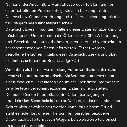
Namens, der Anschrift, E-Mail-Adresse oder Telefonnummer
einer betroffenen Person, erfolgt stets im Einklang mit der
Datenschutz-Grundverordnung und in Übereinstimmung mit den
für uns geltenden landesspezifischen
Sie befinden sich hier:
Startseite
»
News
»
Fußball
»
Datenschutzbestimmungen. Mittels dieser Datenschutzerklärung
möchte unser Unternehmen die Öffentlichkeit über Art, Umfang
Welt
»
Weltmeisterschaft 2026: Nominierte Spieler für
und Zweck der von uns erhobenen, genutzten und verarbeiteten
Tunesien
personenbezogenen Daten informieren. Ferner werden
betroffene Personen mittels dieser Datenschutzerklärung über
die ihnen zustehenden Rechte aufgeklärt.
Wir haben als für die Verarbeitung Verantwortlicher zahlreiche
technische und organisatorische Maßnahmen umgesetzt, um
einen möglichst lückenlosen Schutz der über diese Internetseite
verarbeiteten personenbezogenen Daten sicherzustellen.
Dennoch können Internetbasierte Datenübertragungen
grundsätzlich Sicherheitslücken aufweisen, sodass ein absoluter
Schutz nicht gewährleistet werden kann. Aus diesem Grund
steht es jeder betroffenen Person frei, personenbezogene
Daten auch auf alternativen Wegen, beispielsweise telefonisch,
an uns zu übermitteln.