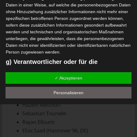
Elyes Skhiri (Eintracht Frankfurt, DE)
Daten in einer Weise, auf welche die personenbezogenen Daten
ohne Hinzuziehung zusätzlicher Informationen nicht mehr einer
Mohamed Haj Mahmoud
spezifischen betroffenen Person zugeordnet werden können,
Rani Khedira (Union Berlin, DE)
sofern diese zusätzlichen Informationen gesondert aufbewahrt
Hannibal Mejbri
werden und technischen und organisatorischen Maßnahmen
Anis Ben Slimane
unterliegen, die gewährleisten, dass die personenbezogenen
Daten nicht einer identifizierten oder identifizierbaren natürlichen
Mortadha Ben Ouanes
Person zugewiesen werden.
Ismaël Gharbi (Augsburg, DE)
g) Verantwortlicher oder für die
Verarbeitung Verantwortlicher
Stürmer
✓ Akzeptieren
Verantwortlicher oder für die Verarbeitung Verantwortlicher ist
die natürliche oder juristische Person, Behörde, Einrichtung oder
Khalil Ayari
andere Stelle, die allein oder gemeinsam mit anderen über die
Personalisieren
Firas Chaouat
Zwecke und Mittel der Verarbeitung von personenbezogenen
Hazem Mestouri
Daten entscheidet. Sind die Zwecke und Mittel dieser
Sebastian Tounekti
Verarbeitung durch das Unionsrecht oder das Recht der
Mitgliedstaaten vorgegeben, so kann der Verantwortliche
Rayan Elloumi
beziehungsweise können die bestimmten Kriterien seiner
Elias Saad (Hannover 96, DE)
Benennung nach dem Unionsrecht oder dem Recht der