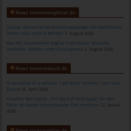
allgemeinen Daten und Informationen werden in den Logfiles
des Servers gespeichert. Erfasst werden können die (1)
News tunesienexplorer.de
verwendeten Browsertypen und Versionen, (2) das vom
zugreifenden System verwendete Betriebssystem, (3) die
Sousse: Warum ist die Entsalzungsanlage Sidi Abdelhamid
Internetseite, von welcher ein zugreifendes System auf unsere
immer noch nicht in Betrieb?
7. August 2026
Internetseite gelangt (sogenannte Referrer), (4) die
Bau des Staudammes Raghai in Jendouba: Baustelle
Unterwebseiten, welche über ein zugreifendes System auf
inspiziert, Zeitplan unter Druck gesetzt
2. August 2026
unserer Internetseite angesteuert werden, (5) das Datum und
die Uhrzeit eines Zugriffs auf die Internetseite, (6) eine Internet-
Protokoll-Adresse (IP-Adresse), (7) der Internet-Service-
News tunesienbuch.de
Provider des zugreifenden Systems und (8) sonstige ähnliche
Daten und Informationen, die der Gefahrenabwehr im Falle von
Angriffen auf unsere informationstechnologischen Systeme
À voix basse (In a whisper | Mit leiser Stimme) – von Leyla
dienen.
Bouzid
25. April 2026
Bei der Nutzung dieser allgemeinen Daten und Informationen
Kaouther Ben Hania: „The Voice of Hind Rajab“ für den
ziehen wird keine Rückschlüsse auf die betroffene Person.
Oscar als bester internationaler Film nominiert
22. Januar
Diese Informationen werden vielmehr benötigt, um (1) die
2026
Inhalte unserer Internetseite korrekt auszuliefern, (2) die Inhalte
unserer Internetseite sowie die Werbung für diese zu
optimieren, (3) die dauerhafte Funktionsfähigkeit unserer
News soussewetter.de