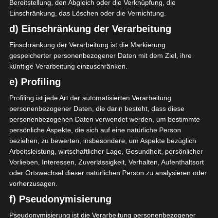
Aymen Dahmen
Bereitstellung, den Abgleich oder die Verknüpfung, die
Einschränkung, das Löschen oder die Vernichtung.
Sabri Ben Hassen
Abdelmouhib Chamekh
d) Einschränkung der Verarbeitung
Einschränkung der Verarbeitung ist die Markierung
Verteidiger
gespeicherter personenbezogener Daten mit dem Ziel, ihre
künftige Verarbeitung einzuschränken.
Montassar Talbi
e) Profiling
Dylan Bronn
Profiling ist jede Art der automatisierten Verarbeitung
Omar Rekik
personenbezogener Daten, die darin besteht, dass diese
Adem Arous
personenbezogenen Daten verwendet werden, um bestimmte
persönliche Aspekte, die sich auf eine natürliche Person
Raed Chikhaoui
beziehen, zu bewerten, insbesondere, um Aspekte bezüglich
Yan Valery
Arbeitsleistung, wirtschaftlicher Lage, Gesundheit, persönlicher
Ali Abdi
Vorlieben, Interessen, Zuverlässigkeit, Verhalten, Aufenthaltsort
oder Ortswechsel dieser natürlichen Person zu analysieren oder
Mohamed Amine Ben Hamida
vorherzusagen.
f) Pseudonymisierung
Mittelfeldspieler
Pseudonymisierung ist die Verarbeitung personenbezogener