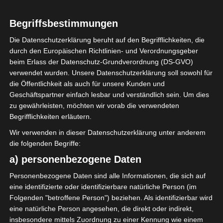
WELT
Begriffsbestimmungen
Weltmeisterschaft
Die Datenschutzerklärung beruht auf den Begrifflichkeiten, die
2026: Nominierte
durch den Europäischen Richtlinien- und Verordnungsgeber
beim Erlass der Datenschutz-Grundverordnung (DS-GVO)
Spieler für Tunesien
verwendet wurden. Unsere Datenschutzerklärung soll sowohl für
die Öffentlichkeit als auch für unsere Kunden und
Geschäftspartner einfach lesbar und verständlich sein. Um dies
15. Mai 2026
Platzwart
390 Views
zu gewährleisten, möchten wir vorab die verwendeten
Kanada
,
Mexiko
,
USA
,
Weltmeisterschaft
,
Begrifflichkeiten erläutern.
Weltmeisterschaft 2026
Wir verwenden in dieser Datenschutzerklärung unter anderem
die folgenden Begriffe:
a) personenbezogene Daten
Personenbezogene Daten sind alle Informationen, die sich auf
Die sechsundzwanzig Spieler, die vom
eine identifizierte oder identifizierbare natürliche Person (im
Nationaltrainer Sabri Lamouchi einberufen wurden,
Folgenden "betroffene Person") beziehen. Als identifizierbar wird
um an der kommenden Weltmeisterschaft 2026
eine natürliche Person angesehen, die direkt oder indirekt,
insbesondere mittels Zuordnung zu einer Kennung wie einem
teilzunehmen, wurden am Freitagnachmittag, 15. Mai