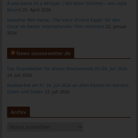
das Cookie gespeichert wurde. Dies ermöglicht es den
À voix basse (In a whisper | Mit leiser Stimme) – von Leyla
besuchten Internetseiten und Servern, den individuellen
Bouzid
25. April 2026
Browser der betroffenen Person von anderen Internetbrowsern,
Kaouther Ben Hania: „The Voice of Hind Rajab“ für den
die andere Cookies enthalten, zu unterscheiden. Ein bestimmter
Oscar als bester internationaler Film nominiert
22. Januar
Internetbrowser kann über die eindeutige Cookie-ID
2026
wiedererkannt und identifiziert werden.
Durch den Einsatz von Cookies kann den Nutzern dieser
Internetseite nutzerfreundlichere Services bereitstellen, die ohne
News soussewetter.de
die Cookie-Setzung nicht möglich wären.
Mittels eines Cookies können die Informationen und Angebote
Das Strandwetter für dieses Wochenende 25./26. Juli 2026
auf unserer Internetseite im Sinne des Benutzers optimiert
24. Juli 2026
werden. Cookies ermöglichen uns, wie bereits erwähnt, die
Badeverbot am Fr, 24. Juli 2026 an allen Küsten im Norden,
Benutzer unserer Internetseite wiederzuerkennen. Zweck dieser
Osten und Süden
23. Juli 2026
Wiedererkennung ist es, den Nutzern die Verwendung unserer
Internetseite zu erleichtern. Der Benutzer einer Internetseite, die
Cookies verwendet, muss beispielsweise nicht bei jedem
Archiv
Besuch der Internetseite erneut seine Zugangsdaten eingeben,
weil dies von der Internetseite und dem auf dem
A
Computersystem des Benutzers abgelegten Cookie
r
übernommen wird. Ein weiteres Beispiel ist das Cookie eines