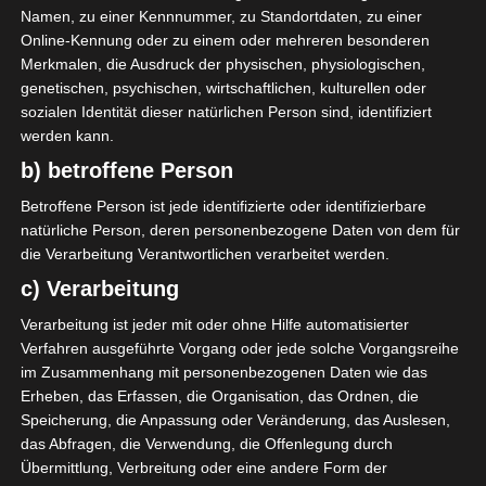
Namen, zu einer Kennnummer, zu Standortdaten, zu einer
Étoile Sportive de Métlaoui (ESM)
Online-Kennung oder zu einem oder mehreren besonderen
Merkmalen, die Ausdruck der physischen, physiologischen,
genetischen, psychischen, wirtschaftlichen, kulturellen oder
A. Aouled Behi
M
90'
sozialen Identität dieser natürlichen Person sind, identifiziert
werden kann.
Union Sportive de Ben Guerdane (USBG)
b) betroffene Person
Betroffene Person ist jede identifizierte oder identifizierbare
A. Tawssi
D
74'
natürliche Person, deren personenbezogene Daten von dem für
die Verarbeitung Verantwortlichen verarbeitet werden.
c) Verarbeitung
Verarbeitung ist jeder mit oder ohne Hilfe automatisierter
Verfahren ausgeführte Vorgang oder jede solche Vorgangsreihe
im Zusammenhang mit personenbezogenen Daten wie das
Jeunesse Sportive Kairouanaise (JSK) – Club Sportif
Erheben, das Erfassen, die Organisation, das Ordnen, die
Sfaxien (CSS)
Speicherung, die Anpassung oder Veränderung, das Auslesen,
das Abfragen, die Verwendung, die Offenlegung durch
Espérance Sportive de Tunis (EST) – Étoile Sportive
Übermittlung, Verbreitung oder eine andere Form der
du Sahel Sousse (ESS)