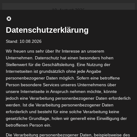
Skip
10. August 2026
to
Das Neueste:
Ligue 1 Pro: Saison 2026/2027
content
beginnt am 22. und 23. August
Datenschutzerklärung
2026 (Update)
El Gawafel Sportives de Gafsa
Stand: 10.08.2026
(EGSG) kündigt Rückzug aus der
Meisterschaft an
Wir freuen uns sehr über Ihr Interesse an unserem
Ligue 1 Pro: Spielplan der ersten 15
Unternehmen. Datenschutz hat einen besonders hohen
Spieltage der Saison 2026/2027
Stellenwert für die Geschäftsleitung. Eine Nutzung der
Ligue 2 Pro Tunesien 2026/2027 –
Internetseiten ist grundsätzlich ohne jede Angabe
Saison beginnt am am 19./20.
tunesienfussball.de
personenbezogener Daten möglich. Sofern eine betroffene
September 2026
Person besondere Services unseres Unternehmens über
Internationaler Sportgerichtshof
unsere Internetseite in Anspruch nehmen möchte, könnte
lehnt Eilverfahren ab – AS Soliman
Tunesien Ligafußball
jedoch eine Verarbeitung personenbezogener Daten erforderlich
steuert auf die Ligue 2 zu
werden. Ist die Verarbeitung personenbezogener Daten
Nutzung von Google Adsense (Google Ireland Limited, Gordon House, Barrow Stree
erforderlich und besteht für eine solche Verarbeitung keine
, Ireland) benötigen wir laut DSGVO Ihre Zustimmung. Es werden seitens Goog
gesetzliche Grundlage, holen wir generell eine Einwilligung der
nbezogene Daten erhoben, verarbeitet und gespeichert. Welche Daten genau 
bitte den Datenschutzbedingungen.
betroffenen Person ein.
Die Verarbeitung personenbezogener Daten, beispielsweise des
Google Adsense
ist deaktiviert.
✓ Erlauben
Datenschutzbedingungen