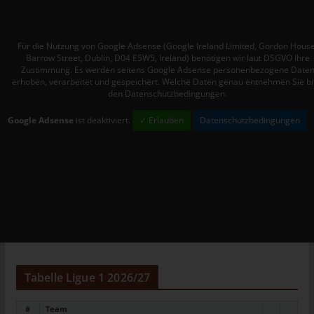
Mitgliedstaaten vorgesehen werden.
h) Auftragsverarbeiter
Für die Nutzung von Google Adsense (Google Ireland Limited, Gordon House
Auftragsverarbeiter ist eine natürliche oder juristische Person,
Barrow Street, Dublin, D04 E5W5, Ireland) benötigen wir laut DSGVO Ihre
Behörde, Einrichtung oder andere Stelle, die personenbezogene
Zustimmung. Es werden seitens Google Adsense personenbezogene Date
erhoben, verarbeitet und gespeichert. Welche Daten genau entnehmen Sie bi
Daten im Auftrag des Verantwortlichen verarbeitet.
den Datenschutzbedingungen.
i) Empfänger
Google Adsense
ist deaktiviert.
✓ Erlauben
Datenschutzbedingungen
Empfänger ist eine natürliche oder juristische Person, Behörde,
Einrichtung oder andere Stelle, der personenbezogene Daten
offengelegt werden, unabhängig davon, ob es sich bei ihr um
einen Dritten handelt oder nicht. Behörden, die im Rahmen
eines bestimmten Untersuchungsauftrags nach dem
Unionsrecht oder dem Recht der Mitgliedstaaten
möglicherweise personenbezogene Daten erhalten, gelten
jedoch nicht als Empfänger.
j) Dritter
Tabelle Ligue 1 2026/27
Dritter ist eine natürliche oder juristische Person, Behörde,
Einrichtung oder andere Stelle außer der betroffenen Person,
#
Team
dem Verantwortlichen, dem Auftragsverarbeiter und den