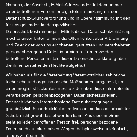
Namens, der Anschrift, E-Mail-Adresse oder Telefonnummer
einer betroffenen Person, erfolgt stets im Einklang mit der
Datenschutz-Grundverordnung und in Übereinstimmung mit den
für uns geltenden landesspezifischen
Sie befinden sich hier:
Startseite
»
Étoile Sportive de
Datenschutzbestimmungen. Mittels dieser Datenschutzerklärung
möchte unser Unternehmen die Öffentlichkeit über Art, Umfang
Métlaoui (ESM) – Union Sportive de Ben Guerdane
und Zweck der von uns erhobenen, genutzten und verarbeiteten
(USBG)
personenbezogenen Daten informieren. Ferner werden
betroffene Personen mittels dieser Datenschutzerklärung über
die ihnen zustehenden Rechte aufgeklärt.
Wir haben als für die Verarbeitung Verantwortlicher zahlreiche
3 Okt. 2025
-
15:00
technische und organisatorische Maßnahmen umgesetzt, um
Meisterschaft Tunesien 2025/2026 - Ligue 1
einen möglichst lückenlosen Schutz der über diese Internetseite
| Spieltag 9
verarbeiteten personenbezogenen Daten sicherzustellen.
Dennoch können Internetbasierte Datenübertragungen
Halbzeit: 0-0
TV: Al Wataniya 2
grundsätzlich Sicherheitslücken aufweisen, sodass ein absoluter
Schutz nicht gewährleistet werden kann. Aus diesem Grund
1
steht es jeder betroffenen Person frei, personenbezogene
Étoile Sportive de
Daten auch auf alternativen Wegen, beispielsweise telefonisch,
Métlaoui (ESM)
an uns zu übermitteln.