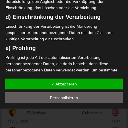
Bereitstellung, den Abgleich oder die Verknüpfung, die
Die nächsten Begegnungen
Einschränkung, das Löschen oder die Vernichtung.
d) Einschränkung der Verarbeitung
SPIELTAG 1
Einschränkung der Verarbeitung ist die Markierung
22 Aug. 2026
16:30
gespeicherter personenbezogener Daten mit dem Ziel, ihre
-
-
PS Sakiet Eddaïer
JS Omrane
künftige Verarbeitung einzuschränken.
e) Profiling
22 Aug. 2026
16:30
-
-
Stade Tunisien
CS Sfax
Profiling ist jede Art der automatisierten Verarbeitung
personenbezogener Daten, die darin besteht, dass diese
22 Aug. 2026
16:30
personenbezogenen Daten verwendet werden, um bestimmte
-
-
ES Hammam Sousse
US Monastir
persönliche Aspekte, die sich auf eine natürliche Person
beziehen, zu bewerten, insbesondere, um Aspekte bezüglich
✓ Akzeptieren
22 Aug. 2026
16:30
Arbeitsleistung, wirtschaftlicher Lage, Gesundheit, persönlicher
-
-
ES Tunis
ESS Sousse
Vorlieben, Interessen, Zuverlässigkeit, Verhalten, Aufenthaltsort
Personalisieren
oder Ortswechsel dieser natürlichen Person zu analysieren oder
22 Aug. 2026
16:30
vorherzusagen.
-
-
ES Métlaoui
Club Africain
f) Pseudonymisierung
22 Aug. 2026
16:30
Pseudonymisierung ist die Verarbeitung personenbezogener