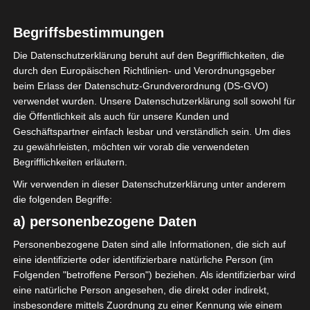
Begriffsbestimmungen
1
Union Sportive de
Die Datenschutzerklärung beruht auf den Begrifflichkeiten, die
Ben Guerdane
durch den Europäischen Richtlinien- und Verordnungsgeber
(USBG)
beim Erlass der Datenschutz-Grundverordnung (DS-GVO)
verwendet wurden. Unsere Datenschutzerklärung soll sowohl für
die Öffentlichkeit als auch für unsere Kunden und
ENDERGEBNIS
Geschäftspartner einfach lesbar und verständlich sein. Um dies
zu gewährleisten, möchten wir vorab die verwendeten
Stade Municipal de Métlaoui
Begrifflichkeiten erläutern.
Wir verwenden in dieser Datenschutzerklärung unter anderem
TORE
die folgenden Begriffe:
Elfmetertor
a) personenbezogene Daten
74'
A. Tawssi
Personenbezogene Daten sind alle Informationen, die sich auf
Tor
90'
A. Aouled Behi
eine identifizierte oder identifizierbare natürliche Person (im
+7
Folgenden "betroffene Person") beziehen. Als identifizierbar wird
eine natürliche Person angesehen, die direkt oder indirekt,
AUFSTELLUNGEN
insbesondere mittels Zuordnung zu einer Kennung wie einem