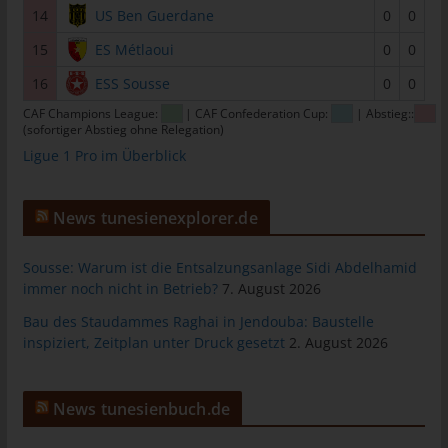
14
US Ben Guerdane
0
0
tunesienfussball.de
15
ES Métlaoui
0
0
Uwe Wassenberg
16
ESS Sousse
0
0
Rue 2 Mars
CAF Champions League:
| CAF Confederation Cup:
| Abstieg::
4022 Akouda - Tunesien
(sofortiger Abstieg ohne Relegation)
Telefon: +216 216 16 616
Ligue 1 Pro im Überblick
E-Mail:
News tunesienexplorer.de
Cookies
Die Internetseiten verwenden Cookies. Cookies sind
Sousse: Warum ist die Entsalzungsanlage Sidi Abdelhamid
Textdateien, welche über einen Internetbrowser auf einem
immer noch nicht in Betrieb?
7. August 2026
Computersystem abgelegt und gespeichert werden.
Bau des Staudammes Raghai in Jendouba: Baustelle
Zahlreiche Internetseiten und Server verwenden Cookies. Viele
inspiziert, Zeitplan unter Druck gesetzt
2. August 2026
Cookies enthalten eine sogenannte Cookie-ID. Eine Cookie-ID
ist eine eindeutige Kennung des Cookies. Sie besteht aus einer
Zeichenfolge, durch welche Internetseiten und Server dem
News tunesienbuch.de
konkreten Internetbrowser zugeordnet werden können, in dem