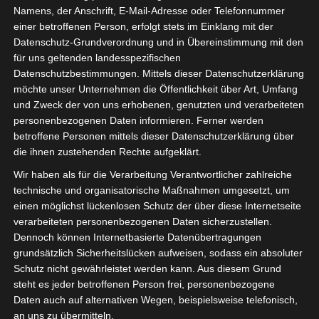
Namens, der Anschrift, E-Mail-Adresse oder Telefonnummer
einer betroffenen Person, erfolgt stets im Einklang mit der
Datenschutz-Grundverordnung und in Übereinstimmung mit den
für uns geltenden landesspezifischen
Sie befinden sich hier:
Startseite
»
Étoile Sportive du
Datenschutzbestimmungen. Mittels dieser Datenschutzerklärung
möchte unser Unternehmen die Öffentlichkeit über Art, Umfang
Sahel Sousse (ESS) – Avenir Sportif de Rejiche (ASR)
und Zweck der von uns erhobenen, genutzten und verarbeiteten
personenbezogenen Daten informieren. Ferner werden
betroffene Personen mittels dieser Datenschutzerklärung über
die ihnen zustehenden Rechte aufgeklärt.
24 Jan. 2021
-
14:00
Wir haben als für die Verarbeitung Verantwortlicher zahlreiche
Meisterschaft Tunesien 2020/21
| Spieltag 9
technische und organisatorische Maßnahmen umgesetzt, um
Halbzeit: 1-0
einen möglichst lückenlosen Schutz der über diese Internetseite
verarbeiteten personenbezogenen Daten sicherzustellen.
Dennoch können Internetbasierte Datenübertragungen
2
Étoile Sportive du
grundsätzlich Sicherheitslücken aufweisen, sodass ein absoluter
Sahel Sousse (ESS)
Schutz nicht gewährleistet werden kann. Aus diesem Grund
steht es jeder betroffenen Person frei, personenbezogene
Daten auch auf alternativen Wegen, beispielsweise telefonisch,
an uns zu übermitteln.