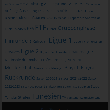
jeweiligen Eingabemaske, die für die Registrierung verwendet
Abstieg
Abstiegsrunde
AS Marsa
26. Spieltag 2020/21
AS Soliman
wird. Die von der betroffenen Person eingegebenen
Auslosung
Aufstieg
Club Africain
CAB
CAF
Club Athlétique
personenbezogenen Daten werden ausschließlich für die
interne Verwendung bei dem für die Verarbeitung
Club Sportif Sfaxien (CSS)
Bizertin
Esperance Sportive de
ES Metlaoui
Verantwortlichen und für eigene Zwecke erhoben und
FTF
Gruppenphase
FIFA
gespeichert. Der für die Verarbeitung Verantwortliche kann die
Tunis
ES Zarzis
Fußball
Weitergabe an einen oder mehrere Auftragsverarbeiter,
Ligue 1
beispielsweise einen Paketdienstleister, veranlassen, der die
Hinrunde
JS Kairouan
Ligue 1 Pro Tunesien
personenbezogenen Daten ebenfalls ausschließlich für eine
Ligue 2
interne Verwendung, die dem für die Verarbeitung
Ligue
2025/2026
Ligue 2 Pro Tunesien 2024/2025
Verantwortlichen zuzurechnen ist, nutzt.
Nationale du Football Professionnel (LNFP)
LNFP
Durch eine Registrierung auf der Internetseite des für die
Playoff
Playout
Meisterschaft
Neuverpflichtungen
Verarbeitung Verantwortlichen wird ferner die vom Internet-
Service-Provider (ISP) der betroffenen Person vergebene IP-
Rückrunde
Saison 2021/2022
Saison 2020/21
Saison
Adresse, das Datum sowie die Uhrzeit der Registrierung
gespeichert. Die Speicherung dieser Daten erfolgt vor dem
Sanktionen
2022/2023
Stade
Saison 2024/2025
Spielerliste
Spielplan
Hintergrund, dass nur so der Missbrauch unserer Dienste
Tunesien
verhindert werden kann, und diese Daten im Bedarfsfall
Strafen
Tunisien
TV
Vorstand
Weltmeisterschaft
ermöglichen, begangene Straftaten aufzuklären. Insofern ist die
Speicherung dieser Daten zur Absicherung des für die