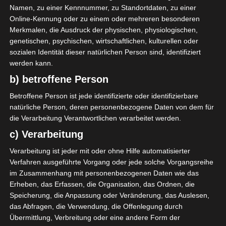
Étoile Sportive du Sahel Sousse (ESS)
Namen, zu einer Kennnummer, zu Standortdaten, zu einer
Online-Kennung oder zu einem oder mehreren besonderen
1
A. Mathlouthi (Balbouli)
T
Merkmalen, die Ausdruck der physischen, physiologischen,
28
S. Harrabi
D
genetischen, psychischen, wirtschaftlichen, kulturellen oder
74'
sozialen Identität dieser natürlichen Person sind, identifiziert
4
M. Konate
D
werden kann.
13
M. Ben Wannes
M
9'
b) betroffene Person
15
F. Karmani
M
Betroffene Person ist jede identifizierte oder identifizierbare
31
S. Coulibaly
O
natürliche Person, deren personenbezogene Daten von dem für
10
I. Msakni
M
die Verarbeitung Verantwortlichen verarbeitet werden.
6
W. Kechrida
D
c) Verarbeitung
12
A. Sfaxi
O
Verarbeitung ist jeder mit oder ohne Hilfe automatisierter
19
A. Ayed
O
Verfahren ausgeführte Vorgang oder jede solche Vorgangsreihe
im Zusammenhang mit personenbezogenen Daten wie das
14
M. Baayou
M
Erheben, das Erfassen, die Organisation, das Ordnen, die
Speicherung, die Anpassung oder Veränderung, das Auslesen,
ERSATZSPIELER
das Abfragen, die Verwendung, die Offenlegung durch
22
R. Gabsi
Übermittlung, Verbreitung oder eine andere Form der
T