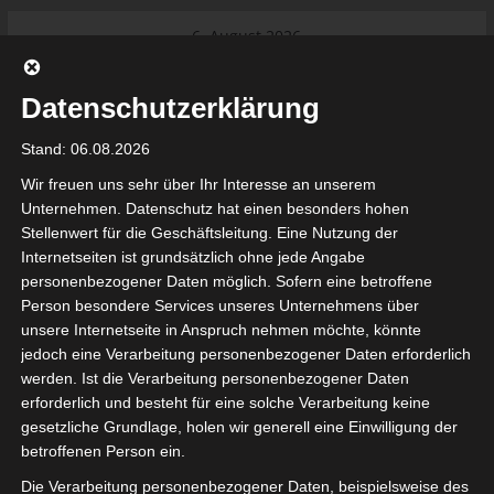
Skip
6. August 2026
to
Das Neueste:
Ligue 1 Pro: Saison 2026/2027
content
beginnt am 22. und 23. August
Datenschutzerklärung
2026 (Update)
El Gawafel Sportives de Gafsa
Stand: 06.08.2026
(EGSG) kündigt Rückzug aus der
Meisterschaft an
Wir freuen uns sehr über Ihr Interesse an unserem
Ligue 1 Pro: Spielplan der ersten 15
Unternehmen. Datenschutz hat einen besonders hohen
Spieltage der Saison 2026/2027
Stellenwert für die Geschäftsleitung. Eine Nutzung der
Ligue 2 Pro Tunesien 2026/2027 –
Internetseiten ist grundsätzlich ohne jede Angabe
Saison beginnt am am 19./20.
tunesienfussball.de
personenbezogener Daten möglich. Sofern eine betroffene
September 2026
Person besondere Services unseres Unternehmens über
Internationaler Sportgerichtshof
unsere Internetseite in Anspruch nehmen möchte, könnte
lehnt Eilverfahren ab – AS Soliman
Tunesien Ligafußball
jedoch eine Verarbeitung personenbezogener Daten erforderlich
steuert auf die Ligue 2 zu
werden. Ist die Verarbeitung personenbezogener Daten
Nutzung von Google Adsense (Google Ireland Limited, Gordon House, Barrow Stree
erforderlich und besteht für eine solche Verarbeitung keine
, Ireland) benötigen wir laut DSGVO Ihre Zustimmung. Es werden seitens Goog
gesetzliche Grundlage, holen wir generell eine Einwilligung der
nbezogene Daten erhoben, verarbeitet und gespeichert. Welche Daten genau 
bitte den Datenschutzbedingungen.
betroffenen Person ein.
Die Verarbeitung personenbezogener Daten, beispielsweise des
Google Adsense
ist deaktiviert.
✓ Erlauben
Datenschutzbedingungen