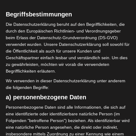
0
Avenir Sportif de
Begriffsbestimmungen
Rejiche (ASR)
Die Datenschutzerklärung beruht auf den Begrifflichkeiten, die
durch den Europäischen Richtlinien- und Verordnungsgeber
ENDERGEBNIS
beim Erlass der Datenschutz-Grundverordnung (DS-GVO)
verwendet wurden. Unsere Datenschutzerklärung soll sowohl für
Stade Municipal Bou Ali-Lahouar, Hammam
die Öffentlichkeit als auch für unsere Kunden und
Sousse
Geschäftspartner einfach lesbar und verständlich sein. Um dies
zu gewährleisten, möchten wir vorab die verwendeten
Begrifflichkeiten erläutern.
TORE
Wir verwenden in dieser Datenschutzerklärung unter anderem
Tor
die folgenden Begriffe:
9'
M. Ben Wannes
a) personenbezogene Daten
Elfmetertor
74'
S. Harrabi
Personenbezogene Daten sind alle Informationen, die sich auf
eine identifizierte oder identifizierbare natürliche Person (im
Folgenden "betroffene Person") beziehen. Als identifizierbar wird
AUFSTELLUNGEN
eine natürliche Person angesehen, die direkt oder indirekt,
insbesondere mittels Zuordnung zu einer Kennung wie einem