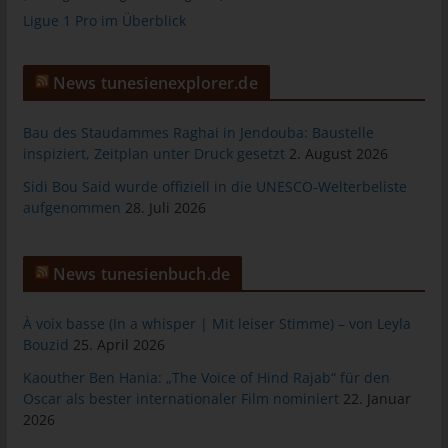
Warenkorbes im Online-Shop. Der Online-Shop merkt sich die
Ligue 1 Pro im Überblick
Artikel, die ein Kunde in den virtuellen Warenkorb gelegt hat,
über ein Cookie.
News tunesienexplorer.de
Die betroffene Person kann die Setzung von Cookies durch
unsere Internetseite jederzeit mittels einer entsprechenden
Bau des Staudammes Raghai in Jendouba: Baustelle
Einstellung des genutzten Internetbrowsers verhindern und
inspiziert, Zeitplan unter Druck gesetzt
2. August 2026
damit der Setzung von Cookies dauerhaft widersprechen.
Ferner können bereits gesetzte Cookies jederzeit über einen
Sidi Bou Said wurde offiziell in die UNESCO-Welterbeliste
Internetbrowser oder andere Softwareprogramme gelöscht
aufgenommen
28. Juli 2026
werden. Dies ist in allen gängigen Internetbrowsern möglich.
Deaktiviert die betroffene Person die Setzung von Cookies in
dem genutzten Internetbrowser, sind unter Umständen nicht alle
News tunesienbuch.de
Funktionen unserer Internetseite vollumfänglich nutzbar.
À voix basse (In a whisper | Mit leiser Stimme) – von Leyla
Erfassung von allgemeinen Daten und
Bouzid
25. April 2026
Informationen
Kaouther Ben Hania: „The Voice of Hind Rajab“ für den
Die Internetseite erfasst mit jedem Aufruf der Internetseite durch
Oscar als bester internationaler Film nominiert
22. Januar
eine betroffene Person oder ein automatisiertes System eine
2026
Reihe von allgemeinen Daten und Informationen. Diese