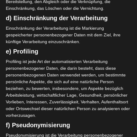
Bereitstellung, den Abgleich oder die Verknüpfung, die
13
B. Sellami
D
Einschränkung, das Löschen oder die Vernichtung.
30
M. Haj Mahmoud
M
d) Einschränkung der Verarbeitung
11
F. Ouji
O
Einschränkung der Verarbeitung ist die Markierung
gespeicherter personenbezogener Daten mit dem Ziel, ihre
künftige Verarbeitung einzuschränken.
Avenir Sportif de Rejiche (ASR)
e) Profiling
19
M. Sioud
M
Profiling ist jede Art der automatisierten Verarbeitung
26
M. Zbidi
D
personenbezogener Daten, die darin besteht, dass diese
personenbezogenen Daten verwendet werden, um bestimmte
20
O. Lamti
M
persönliche Aspekte, die sich auf eine natürliche Person
16
Z. Jebali
T
beziehen, zu bewerten, insbesondere, um Aspekte bezüglich
4
W. Ben Othmen
D
Arbeitsleistung, wirtschaftlicher Lage, Gesundheit, persönlicher
Vorlieben, Interessen, Zuverlässigkeit, Verhalten, Aufenthaltsort
26
N. Sioud
M
oder Ortswechsel dieser natürlichen Person zu analysieren oder
39
H. Lamti
M
vorherzusagen.
f) Pseudonymisierung
ERSATZSPIELER
Pseudonymisierung ist die Verarbeitung personenbezogener