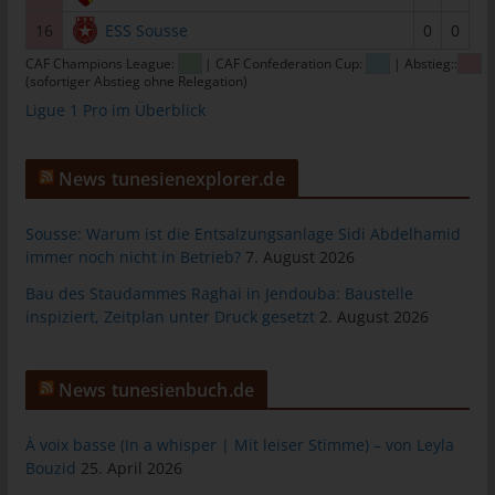
tunesienfussball.de
16
ESS Sousse
0
0
Uwe Wassenberg
CAF Champions League:
| CAF Confederation Cup:
| Abstieg::
(sofortiger Abstieg ohne Relegation)
Rue 2 Mars
Ligue 1 Pro im Überblick
4022 Akouda - Tunesien
Telefon: +216 216 16 616
News tunesienexplorer.de
E-Mail:
Sousse: Warum ist die Entsalzungsanlage Sidi Abdelhamid
Cookies
immer noch nicht in Betrieb?
7. August 2026
Die Internetseiten verwenden Cookies. Cookies sind
Bau des Staudammes Raghai in Jendouba: Baustelle
inspiziert, Zeitplan unter Druck gesetzt
2. August 2026
Textdateien, welche über einen Internetbrowser auf einem
Computersystem abgelegt und gespeichert werden.
Zahlreiche Internetseiten und Server verwenden Cookies. Viele
News tunesienbuch.de
Cookies enthalten eine sogenannte Cookie-ID. Eine Cookie-ID
ist eine eindeutige Kennung des Cookies. Sie besteht aus einer
À voix basse (In a whisper | Mit leiser Stimme) – von Leyla
Zeichenfolge, durch welche Internetseiten und Server dem
Bouzid
25. April 2026
konkreten Internetbrowser zugeordnet werden können, in dem