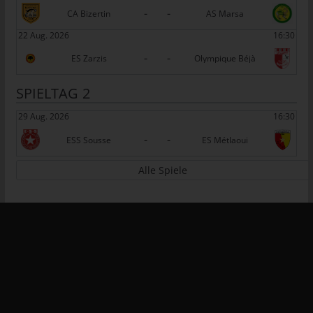
-
-
Daten in einer Weise, auf welche die personenbezogenen Daten
CA Bizertin
AS Marsa
ohne Hinzuziehung zusätzlicher Informationen nicht mehr einer
22 Aug. 2026
16:30
spezifischen betroffenen Person zugeordnet werden können,
-
-
sofern diese zusätzlichen Informationen gesondert aufbewahrt
ES Zarzis
Olympique Béjà
werden und technischen und organisatorischen Maßnahmen
unterliegen, die gewährleisten, dass die personenbezogenen
SPIELTAG 2
Daten nicht einer identifizierten oder identifizierbaren natürlichen
29 Aug. 2026
16:30
Person zugewiesen werden.
-
-
g) Verantwortlicher oder für die
ESS Sousse
ES Métlaoui
Verarbeitung Verantwortlicher
Alle Spiele
Verantwortlicher oder für die Verarbeitung Verantwortlicher ist
die natürliche oder juristische Person, Behörde, Einrichtung oder
andere Stelle, die allein oder gemeinsam mit anderen über die
Zwecke und Mittel der Verarbeitung von personenbezogenen
Daten entscheidet. Sind die Zwecke und Mittel dieser
Verarbeitung durch das Unionsrecht oder das Recht der
Mitgliedstaaten vorgegeben, so kann der Verantwortliche
beziehungsweise können die bestimmten Kriterien seiner
Benennung nach dem Unionsrecht oder dem Recht der