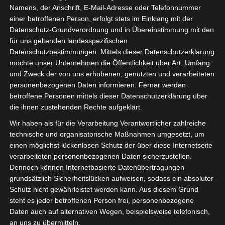
Namens, der Anschrift, E-Mail-Adresse oder Telefonnummer
einer betroffenen Person, erfolgt stets im Einklang mit der
Datenschutz-Grundverordnung und in Übereinstimmung mit den
für uns geltenden landesspezifischen
Sie befinden sich hier:
Startseite
»
Étoile Sportive du
Datenschutzbestimmungen. Mittels dieser Datenschutzerklärung
möchte unser Unternehmen die Öffentlichkeit über Art, Umfang
Sahel Sousse (ESS) – Avenir Sportif de Soliman (ASS)
und Zweck der von uns erhobenen, genutzten und verarbeiteten
personenbezogenen Daten informieren. Ferner werden
betroffene Personen mittels dieser Datenschutzerklärung über
die ihnen zustehenden Rechte aufgeklärt.
7 März 2021
-
14:00
Wir haben als für die Verarbeitung Verantwortlicher zahlreiche
Meisterschaft Tunesien 2020/21
| Spieltag
technische und organisatorische Maßnahmen umgesetzt, um
16
einen möglichst lückenlosen Schutz der über diese Internetseite
Halbzeit: 1-0
verarbeiteten personenbezogenen Daten sicherzustellen.
Dennoch können Internetbasierte Datenübertragungen
grundsätzlich Sicherheitslücken aufweisen, sodass ein absoluter
2
Schutz nicht gewährleistet werden kann. Aus diesem Grund
Étoile Sportive du
Sahel Sousse (ESS)
steht es jeder betroffenen Person frei, personenbezogene
Daten auch auf alternativen Wegen, beispielsweise telefonisch,
an uns zu übermitteln.