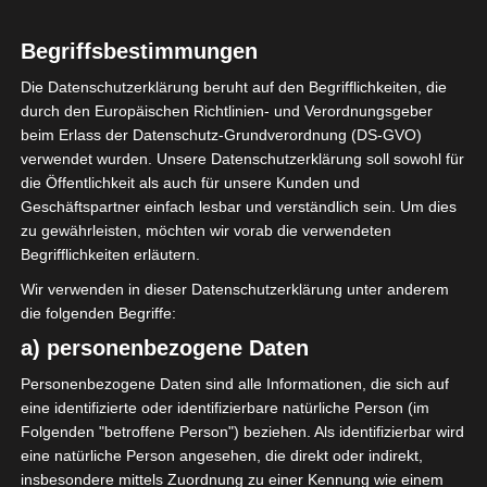
Begriffsbestimmungen
Die Datenschutzerklärung beruht auf den Begrifflichkeiten, die
durch den Europäischen Richtlinien- und Verordnungsgeber
Sie befinden sich hier:
Startseite
»
News
»
Fußball
»
beim Erlass der Datenschutz-Grundverordnung (DS-GVO)
Welt
»
Afrika
»
Tunesien
»
Ligen
»
Ligue 1
»
Liga 1
verwendet wurden. Unsere Datenschutzerklärung soll sowohl für
Tunesien: Nachholbegegnungen aus der
die Öffentlichkeit als auch für unsere Kunden und
Hinspielrunde (16. – 28. Februar 2021)
Geschäftspartner einfach lesbar und verständlich sein. Um dies
zu gewährleisten, möchten wir vorab die verwendeten
Begrifflichkeiten erläutern.
Wir verwenden in dieser Datenschutzerklärung unter anderem
die folgenden Begriffe:
a) personenbezogene Daten
Personenbezogene Daten sind alle Informationen, die sich auf
eine identifizierte oder identifizierbare natürliche Person (im
Folgenden "betroffene Person") beziehen. Als identifizierbar wird
eine natürliche Person angesehen, die direkt oder indirekt,
insbesondere mittels Zuordnung zu einer Kennung wie einem