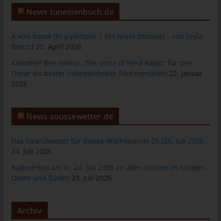
jeweiligen Eingabemaske, die für die Registrierung verwendet
News tunesienbuch.de
wird. Die von der betroffenen Person eingegebenen
personenbezogenen Daten werden ausschließlich für die
interne Verwendung bei dem für die Verarbeitung
À voix basse (In a whisper | Mit leiser Stimme) – von Leyla
Verantwortlichen und für eigene Zwecke erhoben und
Bouzid
25. April 2026
gespeichert. Der für die Verarbeitung Verantwortliche kann die
Kaouther Ben Hania: „The Voice of Hind Rajab“ für den
Weitergabe an einen oder mehrere Auftragsverarbeiter,
Oscar als bester internationaler Film nominiert
22. Januar
beispielsweise einen Paketdienstleister, veranlassen, der die
2026
personenbezogenen Daten ebenfalls ausschließlich für eine
interne Verwendung, die dem für die Verarbeitung
Verantwortlichen zuzurechnen ist, nutzt.
News soussewetter.de
Durch eine Registrierung auf der Internetseite des für die
Verarbeitung Verantwortlichen wird ferner die vom Internet-
Das Strandwetter für dieses Wochenende 25./26. Juli 2026
Service-Provider (ISP) der betroffenen Person vergebene IP-
24. Juli 2026
Adresse, das Datum sowie die Uhrzeit der Registrierung
Badeverbot am Fr, 24. Juli 2026 an allen Küsten im Norden,
gespeichert. Die Speicherung dieser Daten erfolgt vor dem
Osten und Süden
23. Juli 2026
Hintergrund, dass nur so der Missbrauch unserer Dienste
verhindert werden kann, und diese Daten im Bedarfsfall
ermöglichen, begangene Straftaten aufzuklären. Insofern ist die
Archiv
Speicherung dieser Daten zur Absicherung des für die