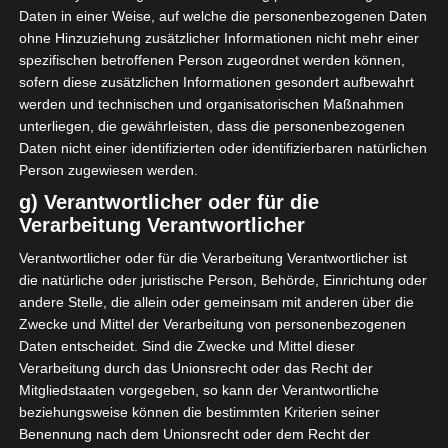
Google Adsense personenbezogene Daten erhoben,
Daten in einer Weise, auf welche die personenbezogenen Daten
verarbeitet und gespeichert. Welche Daten genau entnehmen
ohne Hinzuziehung zusätzlicher Informationen nicht mehr einer
Sie bitte den Datenschutzbedingungen.
spezifischen betroffenen Person zugeordnet werden können,
sofern diese zusätzlichen Informationen gesondert aufbewahrt
Google Adsense
ist deaktiviert.
✓ Erlauben
werden und technischen und organisatorischen Maßnahmen
Datenschutzbedingungen
unterliegen, die gewährleisten, dass die personenbezogenen
Daten nicht einer identifizierten oder identifizierbaren natürlichen
Person zugewiesen werden.
g) Verantwortlicher oder für die
Hier ist der Zeitplan für die Nachholspiele im
Verarbeitung Verantwortlicher
Hinspiel der Meisterschaft:
Verantwortlicher oder für die Verarbeitung Verantwortlicher ist
Mittwoch, 10. Februar
: >> Dienstag, 16. Februar:
die natürliche oder juristische Person, Behörde, Einrichtung oder
Olympique de Béja – Club Sportif Sfaxien (4. Spieltag)
andere Stelle, die allein oder gemeinsam mit anderen über die
Zwecke und Mittel der Verarbeitung von personenbezogenen
Olympique de Béja hat das Kunststück vollbracht und
Daten entscheidet. Sind die Zwecke und Mittel dieser
Club Sportif Sfaxien im Nachholspiel vom 4. Spieltag
Verarbeitung durch das Unionsrecht oder das Recht der
Mitgliedstaaten vorgegeben, so kann der Verantwortliche
knapp mit 1:0 besiegt. Das einzige Tor des Spiels
beziehungsweise können die bestimmten Kriterien seiner
erzielte Mourad Hedhli in der 66. Spielminute durch
Benennung nach dem Unionsrecht oder dem Recht der
einen Elfmeter.