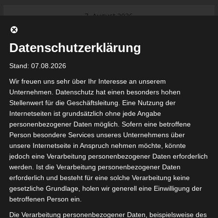
Skip
7. August 2026
to
Das Neueste:
Ligue 1 Pro: Saison 2026/2027
content
beginnt am 22. und 23. August
Datenschutzerklärung
2026 (Update)
El Gawafel Sportives de Gafsa
Stand: 07.08.2026
(EGSG) kündigt Rückzug aus der
Meisterschaft an
Wir freuen uns sehr über Ihr Interesse an unserem
Ligue 1 Pro: Spielplan der ersten 15
Unternehmen. Datenschutz hat einen besonders hohen
Spieltage der Saison 2026/2027
Stellenwert für die Geschäftsleitung. Eine Nutzung der
Ligue 2 Pro Tunesien 2026/2027 –
Internetseiten ist grundsätzlich ohne jede Angabe
Saison beginnt am am 19./20.
tunesienfussball.de
personenbezogener Daten möglich. Sofern eine betroffene
September 2026
Person besondere Services unseres Unternehmens über
Internationaler Sportgerichtshof
unsere Internetseite in Anspruch nehmen möchte, könnte
lehnt Eilverfahren ab – AS Soliman
Tunesien Ligafußball
jedoch eine Verarbeitung personenbezogener Daten erforderlich
steuert auf die Ligue 2 zu
werden. Ist die Verarbeitung personenbezogener Daten
erforderlich und besteht für eine solche Verarbeitung keine
gesetzliche Grundlage, holen wir generell eine Einwilligung der
betroffenen Person ein.
Die Verarbeitung personenbezogener Daten, beispielsweise des