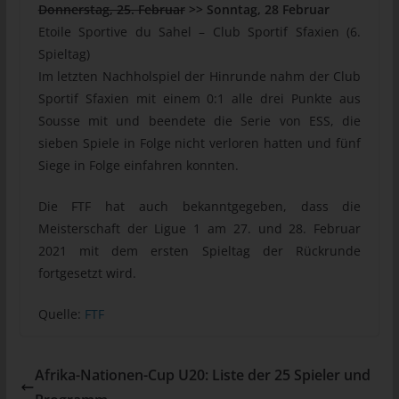
Donnerstag, 25. Februar
>> Sonntag, 28 Februar
Personen, die unter der unmittelbaren Verantwortung des
Etoile Sportive du Sahel – Club Sportif Sfaxien (6.
Verantwortlichen oder des Auftragsverarbeiters befugt sind, die
Spieltag)
personenbezogenen Daten zu verarbeiten.
Im letzten Nachholspiel der Hinrunde nahm der Club
k) Einwilligung
Sportif Sfaxien mit einem 0:1 alle drei Punkte aus
Einwilligung ist jede von der betroffenen Person freiwillig für den
Sousse mit und beendete die Serie von ESS, die
bestimmten Fall in informierter Weise und unmissverständlich
sieben Spiele in Folge nicht verloren hatten und fünf
abgegebene Willensbekundung in Form einer Erklärung oder
Siege in Folge einfahren konnten.
einer sonstigen eindeutigen bestätigenden Handlung, mit der
die betroffene Person zu verstehen gibt, dass sie mit der
Die FTF hat auch bekanntgegeben, dass die
Verarbeitung der sie betreffenden personenbezogenen Daten
Meisterschaft der Ligue 1 am 27. und 28. Februar
einverstanden ist.
2021 mit dem ersten Spieltag der Rückrunde
fortgesetzt wird.
Name und Anschrift des für die
Verarbeitung Verantwortlichen
Quelle:
FTF
Verantwortlicher im Sinne der Datenschutz-Grundverordnung,
sonstiger in den Mitgliedstaaten der Europäischen Union
geltenden Datenschutzgesetze und anderer Bestimmungen mit
Afrika-Nationen-Cup U20: Liste der 25 Spieler und
datenschutzrechtlichem Charakter ist: