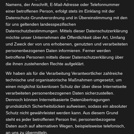
Namens, der Anschrift, E-Mail-Adresse oder Telefonnummer
einer betroffenen Person, erfolgt stets im Einklang mit der
Datenschutz-Grundverordnung und in Übereinstimmung mit den
für uns geltenden landesspezifischen
Datenschutzbestimmungen. Mittels dieser Datenschutzerklärung
möchte unser Unternehmen die Öffentlichkeit über Art, Umfang
und Zweck der von uns erhobenen, genutzten und verarbeiteten
personenbezogenen Daten informieren. Ferner werden
Für die Nutzung von Google Adsense (Google Ireland Limited, Gordon House
betroffene Personen mittels dieser Datenschutzerklärung über
Barrow Street, Dublin, D04 E5W5, Ireland) benötigen wir laut DSGVO Ihre
die ihnen zustehenden Rechte aufgeklärt.
Zustimmung. Es werden seitens Google Adsense personenbezogene Date
erhoben, verarbeitet und gespeichert. Welche Daten genau entnehmen Sie bi
Wir haben als für die Verarbeitung Verantwortlicher zahlreiche
den Datenschutzbedingungen.
technische und organisatorische Maßnahmen umgesetzt, um
einen möglichst lückenlosen Schutz der über diese Internetseite
Google Adsense
ist deaktiviert.
✓ Erlauben
Datenschutzbedingungen
verarbeiteten personenbezogenen Daten sicherzustellen.
Dennoch können Internetbasierte Datenübertragungen
grundsätzlich Sicherheitslücken aufweisen, sodass ein absoluter
Schutz nicht gewährleistet werden kann. Aus diesem Grund
steht es jeder betroffenen Person frei, personenbezogene
Daten auch auf alternativen Wegen, beispielsweise telefonisch,
an uns zu übermitteln.