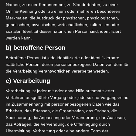
Namen, zu einer Kennnummer, zu Standortdaten, zu einer
Online-Kennung oder zu einem oder mehreren besonderen
LIGUE 1
Merkmalen, die Ausdruck der physischen, physiologischen,
genetischen, psychischen, wirtschaftlichen, kulturellen oder
Liga 1 Tunesien:
sozialen Identität dieser natürlichen Person sind, identifiziert
werden kann.
Nachholbegegnungen
b) betroffene Person
aus der Hinspielrunde
Betroffene Person ist jede identifizierte oder identifizierbare
(16. – 28. Februar 2021)
natürliche Person, deren personenbezogene Daten von dem für
die Verarbeitung Verantwortlichen verarbeitet werden.
c) Verarbeitung
28. Februar 2021
Platzwart
2616 Views
FTF
,
Ligue 1
,
Nachholbegegnungen
,
Saison 2020/21
Verarbeitung ist jeder mit oder ohne Hilfe automatisierter
Verfahren ausgeführte Vorgang oder jede solche Vorgangsreihe
im Zusammenhang mit personenbezogenen Daten wie das
Erheben, das Erfassen, die Organisation, das Ordnen, die
Speicherung, die Anpassung oder Veränderung, das Auslesen,
das Abfragen, die Verwendung, die Offenlegung durch
Im letzten Nachholspiel der Hinrunde nahm der Club
Übermittlung, Verbreitung oder eine andere Form der
Sportif Sfaxien mit einem 0:1 alle drei Punkte aus