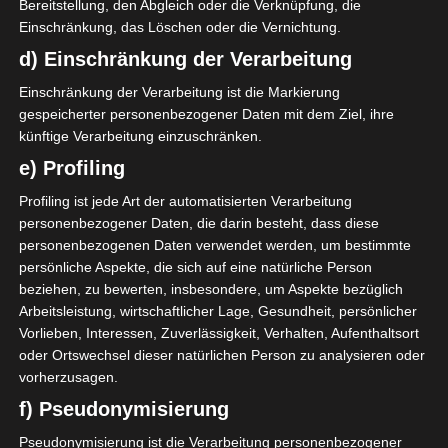
Bereitstellung, den Abgleich oder die Verknüpfung, die
Sousse mit und beendete die Serie von ESS, die
Einschränkung, das Löschen oder die Vernichtung.
sieben Spiele in Folge nicht verloren hatten und fünf
d) Einschränkung der Verarbeitung
Siege in Folge einfahren konnten.
Einschränkung der Verarbeitung ist die Markierung
gespeicherter personenbezogener Daten mit dem Ziel, ihre
Das erste der vier Nachholspiele entschied
künftige Verarbeitung einzuschränken.
Olympique Béja mit einem 1:0 gegen CS Sfax für
e) Profiling
sich.Der tunesische Fußballverband (FTF) hatte am
Freitag, den 5 Februar 2021 die Termine für alle
Profiling ist jede Art der automatisierten Verarbeitung
Nachholspiele der Hinspielrunde der Ligue 1-
personenbezogener Daten, die darin besteht, dass diese
Meisterschaft bekanntgegeben. Es handelt sich um
personenbezogenen Daten verwendet werden, um bestimmte
vier Spiele, einer vom 4. und drei vom 6. Spieltag. Die
persönliche Aspekte, die sich auf eine natürliche Person
beziehen, zu bewerten, insbesondere, um Aspekte bezüglich
Rückrunde beginnt am Wochenende 27./28. Februar
Arbeitsleistung, wirtschaftlicher Lage, Gesundheit, persönlicher
2021.
Vorlieben, Interessen, Zuverlässigkeit, Verhalten, Aufenthaltsort
oder Ortswechsel dieser natürlichen Person zu analysieren oder
vorherzusagen.
f) Pseudonymisierung
Für die Nutzung von Google Adsense (Google Ireland Limited,
Gordon House, Barrow Street, Dublin, D04 E5W5, Ireland)
Pseudonymisierung ist die Verarbeitung personenbezogener
benötigen wir laut DSGVO Ihre Zustimmung. Es werden seitens