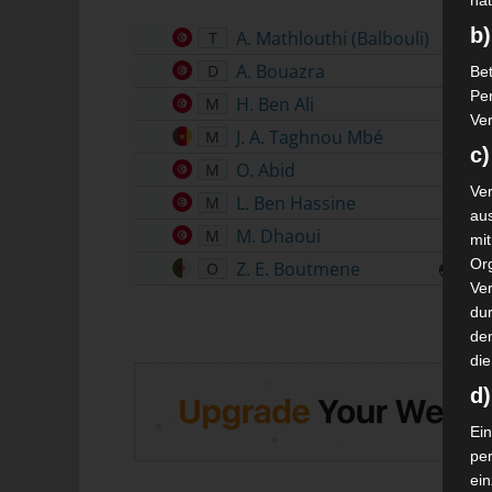
nat
b)
A. Mathlouthi (Balbouli)
T
A. Bouazra
D
Bet
Pe
H. Ben Ali
M
Ver
J. A. Taghnou Mbé
M
c)
O. Abid
M
Ver
L. Ben Hassine
M
au
M. Dhaoui
M
mi
Or
Z. E. Boutmene
O
59'
Ve
dur
de
die
d
Ein
pe
ei