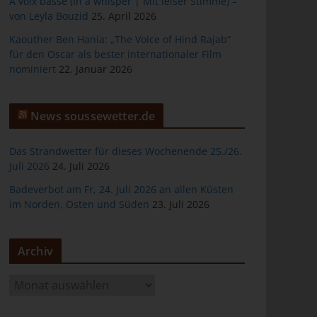
À voix basse (In a whisper | Mit leiser Stimme) –
von Leyla Bouzid
25. April 2026
Kaouther Ben Hania: „The Voice of Hind Rajab“
für den Oscar als bester internationaler Film
nominiert
22. Januar 2026
er
News soussewetter.de
Das Strandwetter für dieses Wochenende 25./26.
Juli 2026
24. Juli 2026
ten
Badeverbot am Fr, 24. Juli 2026 an allen Küsten
im Norden, Osten und Süden
23. Juli 2026
gen
Archiv
A
r