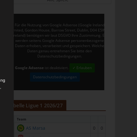
Für die Nutzung von Google Adsense (Google Ireland
Limited, Gordon House, Barrow Street, Dublin, D04 E5W5,
Ireland) benötigen wir laut DSGVO Ihre Zustimmung. Es
werden seitens Google Adsense personenbezogene
Daten erhoben, verarbeitet und gespeichert. Welche
Daten genau entnehmen Sie bitte den
Datenschutzbedingungen.
Google Adsense
ist deaktiviert.
✓ Erlauben
Datenschutzbedingungen
ung
,
r
Tabelle Ligue 1 2026/27
#
Team
1
AS Marsa
0
0