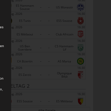
22 Aug. 2026
16:30
ES Hammam
-
-
US Monastir
Sousse
22 Aug. 2026
16:30
-
-
ES Tunis
ESS Sousse
e
22 Aug. 2026
16:30
ies
-
-
ES Métlaoui
Club Africain
22 Aug. 2026
16:30
den
US Ben
CS Hammam-
-
-
Guerdane
Lif
22 Aug. 2026
16:30
-
-
CA Bizertin
AS Marsa
22 Aug. 2026
16:30
Olympique
-
-
ES Zarzis
Béjà
son
SPIELTAG 2
n,
29 Aug. 2026
16:30
-
-
ESS Sousse
ES Métlaoui
Alle Spiele