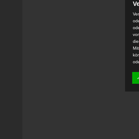
Ve
Ver
ode
od
vo
di
Mi
kö
od
h)
Auf
Ei
Ver
i
Emp
od
una
Be