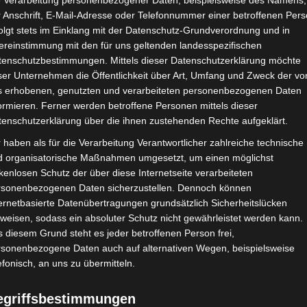
e Verarbeitung personenbezogener Daten, beispielsweise des Namens,
 Anschrift, E-Mail-Adresse oder Telefonnummer einer betroffenen Pers
olgt stets im Einklang mit der Datenschutz-Grundverordnung und in
ereinstimmung mit den für uns geltenden landesspezifischen
CHAFTEN
STADIEN
IMPRESSUM
tenschutzbestimmungen. Mittels dieser Datenschutzerklärung möchte
ser Unternehmen die Öffentlichkeit über Art, Umfang und Zweck der vo
s erhobenen, genutzten und verarbeiteten personenbezogenen Daten
ormieren. Ferner werden betroffene Personen mittels dieser
tenschutzerklärung über die ihnen zustehenden Rechte aufgeklärt.
tive du Sahel Sousse (ESS) – Croissant Sportif Chebbien (CSC
 haben als für die Verarbeitung Verantwortlicher zahlreiche technische
d organisatorische Maßnahmen umgesetzt, um einen möglichst
kenlosen Schutz der über diese Internetseite verarbeiteten
rsonenbezogenen Daten sicherzustellen. Dennoch können
ov. 2022
-
14:30
ernetbasierte Datenübertragungen grundsätzlich Sicherheitslücken
2022/2023 - Gruppenphase
| Spieltag 6
weisen, sodass ein absoluter Schutz nicht gewährleistet werden kann.
Halbzeit: 0-0
 diesem Grund steht es jeder betroffenen Person frei,
rsonenbezogene Daten auch auf alternativen Wegen, beispielsweise
efonisch, an uns zu übermitteln.
3
:
0
egriffsbestimmungen