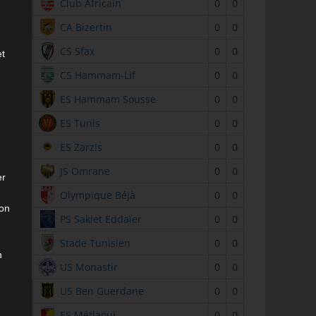
2
Club Africain
0
0
3
CA Bizertin
0
0
4
CS Sfax
0
0
et
5
CS Hammam-Lif
0
0
6
ES Hammam Sousse
0
0
7
ES Tunis
0
0
8
ES Zarzis
0
0
9
JS Omrane
0
0
er
10
Olympique Béjà
0
0
son
11
PS Sakiet Eddaïer
0
0
12
Stade Tunisien
0
0
n
13
US Monastir
0
0
14
US Ben Guerdane
0
0
15
ES Métlaoui
0
0