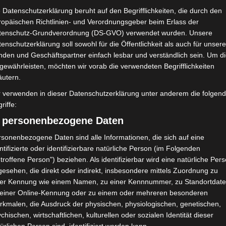
Croissant Sportif Chebbien
 Datenschutzerklärung beruht auf den Begrifflichkeiten, die durch den
(CSC)
ropäischen Richtlinien- und Verordnungsgeber beim Erlass der
tenschutz-Grundverordnung (DS-GVO) verwendet wurden. Unsere
NDERGEBNIS
enschutzerklärung soll sowohl für die Öffentlichkeit als auch für unser
nden und Geschäftspartner einfach lesbar und verständlich sein. Um d
e Sousse (Olympiastadion Sousse)
gewährleisten, möchten wir vorab die verwendeten Begrifflichkeiten
äutern.
r verwenden in dieser Datenschutzerklärung unter anderem die folgen
riffe:
47'
) personenbezogene Daten
sonenbezogene Daten sind alle Informationen, die sich auf eine
59'
ntifizierte oder identifizierbare natürliche Person (im Folgenden
68'
troffene Person") beziehen. Als identifizierbar wird eine natürliche Per
esehen, die direkt oder indirekt, insbesondere mittels Zuordnung zu
ner Kennung wie einem Namen, zu einer Kennnummer, zu Standortdate
 einer Online-Kennung oder zu einem oder mehreren besonderen
rkmalen, die Ausdruck der physischen, physiologischen, genetischen,
chischen, wirtschaftlichen, kulturellen oder sozialen Identität dieser
Croissant Sportif Chebbien (CSC)