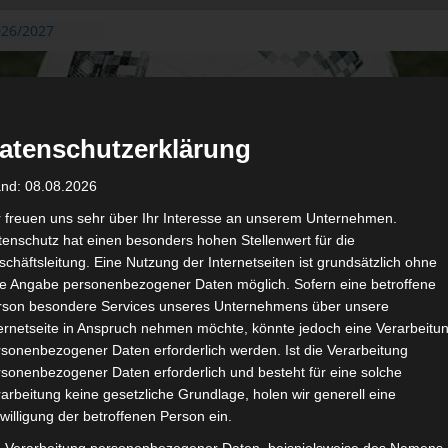
026/2027
3. August
de Gafsa
ug aus der
atenschutzerklärung
n der ersten 15
 2026/2027
and: 08.08.2026
 2026/2027 –
 19./20.
r freuen uns sehr über Ihr Interesse an unserem Unternehmen.
enschutz hat einen besonders hohen Stellenwert für die
gerichtshof
chäftsleitung. Eine Nutzung der Internetseiten ist grundsätzlich ohne
 – AS Soliman
de Angabe personenbezogener Daten möglich. Sofern eine betroffene
2 zu
rson besondere Services unseres Unternehmens über unsere
ternetseite in Anspruch nehmen möchte, könnte jedoch eine Verarbeitu
sonenbezogener Daten erforderlich werden. Ist die Verarbeitung
sonenbezogener Daten erforderlich und besteht für eine solche
arbeitung keine gesetzliche Grundlage, holen wir generell eine
de
willigung der betroffenen Person ein.