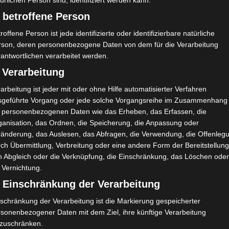
ürlichen Person sind, identifiziert werden kann.
 betroffene Person
A. Hallaoui
T
W. Sahli
D
roffene Person ist jede identifizierte oder identifizierbare natürliche
rson, deren personenbezogene Daten von dem für die Verarbeitung
F. Timoumi
O
antwortlichen verarbeitet werden.
A. Zouaghi
D
 Verarbeitung
F. Maaouani
M
arbeitung ist jeder mit oder ohne Hilfe automatisierter Verfahren
A. Chtioui
M
47'
sgeführte Vorgang oder jede solche Vorgangsreihe im Zusammenhang
S. Hamdi
M
t personenbezogenen Daten wie das Erheben, das Erfassen, die
ganisation, das Ordnen, die Speicherung, die Anpassung oder
G. Kilangalanga
O
68'
ränderung, das Auslesen, das Abfragen, die Verwendung, die Offenleg
M. Aziz Boussetta
D
ch Übermittlung, Verbreitung oder eine andere Form der Bereitstellung
n Abgleich oder die Verknüpfung, die Einschränkung, das Löschen ode
 Vernichtung.
) Einschränkung der Verarbeitung
schränkung der Verarbeitung ist die Markierung gespeicherter
rsonenbezogener Daten mit dem Ziel, ihre künftige Verarbeitung
nzuschränken.