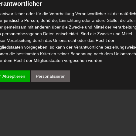
rantwortlicher
antwortlicher oder für die Verarbeitung Verantwortlicher ist die natürlic
r juristische Person, Behörde, Einrichtung oder andere Stelle, die allei
er gemeinsam mit anderen über die Zwecke und Mittel der Verarbeitun
n personenbezogenen Daten entscheidet. Sind die Zwecke und Mittel
eser Verarbeitung durch das Unionsrecht oder das Recht der
tgliedstaaten vorgegeben, so kann der Verantwortliche beziehungsweis
nnen die bestimmten Kriterien seiner Benennung nach dem Unionsrech
er dem Recht der Mitgliedstaaten vorgesehen werden.
 Auftragsverarbeiter
✓ Akzeptieren
Personalisieren
tragsverarbeiter ist eine natürliche oder juristische Person, Behörde,
nrichtung oder andere Stelle, die personenbezogene Daten im Auftrag 
antwortlichen verarbeitet.
) Empfänger
fänger ist eine natürliche oder juristische Person, Behörde, Einrichtu
er andere Stelle, der personenbezogene Daten offengelegt werden,
bhängig davon, ob es sich bei ihr um einen Dritten handelt oder nicht.
hörden, die im Rahmen eines bestimmten Untersuchungsauftrags nac