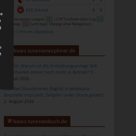
16
ESS Sousse
0
0
he
CAF Champions League:
| CAF Confederation Cup:
n
| Abstieg::
(sofortiger Abstieg ohne Relegation)
g
Ligue 1 Pro im Überblick
e
News tunesienexplorer.de
t
Sousse: Warum ist die Entsalzungsanlage Sidi
Abdelhamid immer noch nicht in Betrieb?
7.
August 2026
des
Bau des Staudammes Raghai in Jendouba:
Baustelle inspiziert, Zeitplan unter Druck gesetzt
2. August 2026
ng
News tunesienbuch.de
h