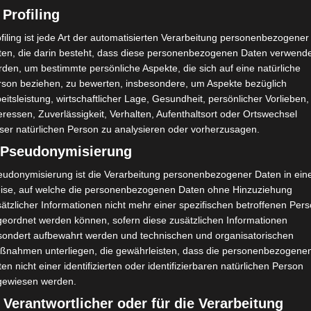
 Profiling
porti
Stade Tunisien (ST) – Club Athlétique Bizertin (CA
B)
filing ist jede Art der automatisierten Verarbeitung personenbezogener
ten, die darin besteht, dass diese personenbezogenen Daten verwend
den, um bestimmte persönliche Aspekte, die sich auf eine natürliche
rson beziehen, zu bewerten, insbesondere, um Aspekte bezüglich
eitsleistung, wirtschaftlicher Lage, Gesundheit, persönlicher Vorlieben,
eressen, Zuverlässigkeit, Verhalten, Aufenthaltsort oder Ortswechsel
ser natürlichen Person zu analysieren oder vorherzusagen.
) Pseudonymisierung
eudonymisierung ist die Verarbeitung personenbezogener Daten in ein
ise, auf welche die personenbezogenen Daten ohne Hinzuziehung
ätzlicher Informationen nicht mehr einer spezifischen betroffenen Per
geordnet werden können, sofern diese zusätzlichen Informationen
sondert aufbewahrt werden und technischen und organisatorischen
ßnahmen unterliegen, die gewährleisten, dass die personenbezogene
en nicht einer identifizierten oder identifizierbaren natürlichen Person
gewiesen werden.
 Verantwortlicher oder für die Verarbeitung