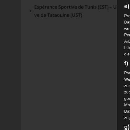
e)
Espérance Sportive de Tunis (EST) – Union S
ve de Tataouine (UST)
Pro
Da
wer
Pe
Arb
Int
die
f
Ps
We
zus
zu
ge
Ma
Dat
zu
g)