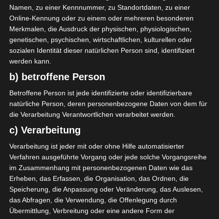
Die nächsten Begegnungen
Namen, zu einer Kennnummer, zu Standortdaten, zu einer
Online-Kennung oder zu einem oder mehreren besonderen
SPIELTAG 1
Merkmalen, die Ausdruck der physischen, physiologischen,
genetischen, psychischen, wirtschaftlichen, kulturellen oder
22 Aug. 2026
16:30
sozialen Identität dieser natürlichen Person sind, identifiziert
-
-
PS Sakiet Eddaïer
JS Omrane
werden kann.
b) betroffene Person
22 Aug. 2026
16:30
-
-
Stade Tunisien
CS Sfax
Betroffene Person ist jede identifizierte oder identifizierbare
natürliche Person, deren personenbezogene Daten von dem für
22 Aug. 2026
16:30
die Verarbeitung Verantwortlichen verarbeitet werden.
-
-
ES Hammam Sousse
US Monastir
c) Verarbeitung
22 Aug. 2026
16:30
Verarbeitung ist jeder mit oder ohne Hilfe automatisierter
-
-
ES Tunis
ESS Sousse
Verfahren ausgeführte Vorgang oder jede solche Vorgangsreihe
im Zusammenhang mit personenbezogenen Daten wie das
22 Aug. 2026
16:30
Erheben, das Erfassen, die Organisation, das Ordnen, die
-
-
ES Métlaoui
Club Africain
Speicherung, die Anpassung oder Veränderung, das Auslesen,
das Abfragen, die Verwendung, die Offenlegung durch
22 Aug. 2026
16:30
Übermittlung, Verbreitung oder eine andere Form der
-
-
US Ben Guerdane
CS Hammam-Lif