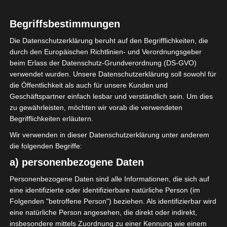
0
Stade Tunisien
Begriffsbestimmungen
(ST)
Die Datenschutzerklärung beruht auf den Begrifflichkeiten, die
durch den Europäischen Richtlinien- und Verordnungsgeber
beim Erlass der Datenschutz-Grundverordnung (DS-GVO)
ENDERGEBNIS
verwendet wurden. Unsere Datenschutzerklärung soll sowohl für
Stade du 15-Octobre Bizerté (Stadion des 15.
die Öffentlichkeit als auch für unsere Kunden und
Oktober)
Geschäftspartner einfach lesbar und verständlich sein. Um dies
zu gewährleisten, möchten wir vorab die verwendeten
Begrifflichkeiten erläutern.
Wir verwenden in dieser Datenschutzerklärung unter anderem
die folgenden Begriffe:
a) personenbezogene Daten
Espoir Sportif de Hammam Sousse (ESHS) – Étoile
Personenbezogene Daten sind alle Informationen, die sich auf
Olympique Sidi Bouzid (EOSB)
eine identifizierte oder identifizierbare natürliche Person (im
Folgenden "betroffene Person") beziehen. Als identifizierbar wird
Avenir Sportif de Soliman (ASS) – Espoir Sportif de
eine natürliche Person angesehen, die direkt oder indirekt,
Hammam Sousse (ESHS)
insbesondere mittels Zuordnung zu einer Kennung wie einem