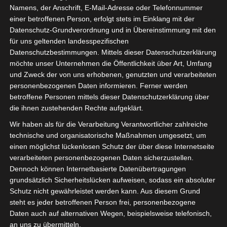
Namens, der Anschrift, E-Mail-Adresse oder Telefonnummer
einer betroffenen Person, erfolgt stets im Einklang mit der
Datenschutz-Grundverordnung und in Übereinstimmung mit den
für uns geltenden landesspezifischen
Sie befinden sich hier:
Startseite
»
Club Athlétique
Datenschutzbestimmungen. Mittels dieser Datenschutzerklärung
Bizertin (CAB) – Stade Tunisien (ST)
möchte unser Unternehmen die Öffentlichkeit über Art, Umfang
und Zweck der von uns erhobenen, genutzten und verarbeiteten
personenbezogenen Daten informieren. Ferner werden
betroffene Personen mittels dieser Datenschutzerklärung über
die ihnen zustehenden Rechte aufgeklärt.
8 Mai 2023
-
16:00
Meisterschaft Tunesien 2022/2023 - Playout
Wir haben als für die Verarbeitung Verantwortlicher zahlreiche
Abstiegsrunde
| Spieltag 7
technische und organisatorische Maßnahmen umgesetzt, um
Halbzeit: 0-0
einen möglichst lückenlosen Schutz der über diese Internetseite
verarbeiteten personenbezogenen Daten sicherzustellen.
Dennoch können Internetbasierte Datenübertragungen
0
grundsätzlich Sicherheitslücken aufweisen, sodass ein absoluter
Club Athlétique
Schutz nicht gewährleistet werden kann. Aus diesem Grund
Bizertin (CAB)
steht es jeder betroffenen Person frei, personenbezogene
Daten auch auf alternativen Wegen, beispielsweise telefonisch,
an uns zu übermitteln.