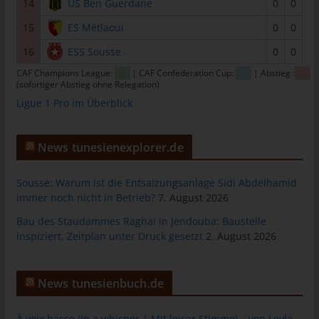
14
US Ben Guerdane
0
0
Personen, die unter der unmittelbaren Verantwortung des
15
ES Métlaoui
0
0
Verantwortlichen oder des Auftragsverarbeiters befugt sind, die
personenbezogenen Daten zu verarbeiten.
16
ESS Sousse
0
0
k) Einwilligung
CAF Champions League:
| CAF Confederation Cup:
| Abstieg::
(sofortiger Abstieg ohne Relegation)
Einwilligung ist jede von der betroffenen Person freiwillig für den
Ligue 1 Pro im Überblick
bestimmten Fall in informierter Weise und unmissverständlich
abgegebene Willensbekundung in Form einer Erklärung oder
einer sonstigen eindeutigen bestätigenden Handlung, mit der
News tunesienexplorer.de
die betroffene Person zu verstehen gibt, dass sie mit der
Verarbeitung der sie betreffenden personenbezogenen Daten
Sousse: Warum ist die Entsalzungsanlage Sidi Abdelhamid
einverstanden ist.
immer noch nicht in Betrieb?
7. August 2026
Bau des Staudammes Raghai in Jendouba: Baustelle
Name und Anschrift des für die
inspiziert, Zeitplan unter Druck gesetzt
2. August 2026
Verarbeitung Verantwortlichen
Verantwortlicher im Sinne der Datenschutz-Grundverordnung,
sonstiger in den Mitgliedstaaten der Europäischen Union
News tunesienbuch.de
geltenden Datenschutzgesetze und anderer Bestimmungen mit
datenschutzrechtlichem Charakter ist:
À voix basse (In a whisper | Mit leiser Stimme) – von Leyla