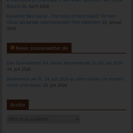
tunesienfussball.de
Bouzid
25. April 2026
Uwe Wassenberg
Kaouther Ben Hania: „The Voice of Hind Rajab“ für den
Oscar als bester internationaler Film nominiert
22. Januar
Rue 2 Mars
2026
4022 Akouda - Tunesien
Telefon: +216 216 16 616
News soussewetter.de
E-Mail:
Das Strandwetter für dieses Wochenende 25./26. Juli 2026
Cookies
24. Juli 2026
Die Internetseiten verwenden Cookies. Cookies sind
Badeverbot am Fr, 24. Juli 2026 an allen Küsten im Norden,
Osten und Süden
23. Juli 2026
Textdateien, welche über einen Internetbrowser auf einem
Computersystem abgelegt und gespeichert werden.
Zahlreiche Internetseiten und Server verwenden Cookies. Viele
Archiv
Cookies enthalten eine sogenannte Cookie-ID. Eine Cookie-ID
ist eine eindeutige Kennung des Cookies. Sie besteht aus einer
A
Zeichenfolge, durch welche Internetseiten und Server dem
r
konkreten Internetbrowser zugeordnet werden können, in dem
c