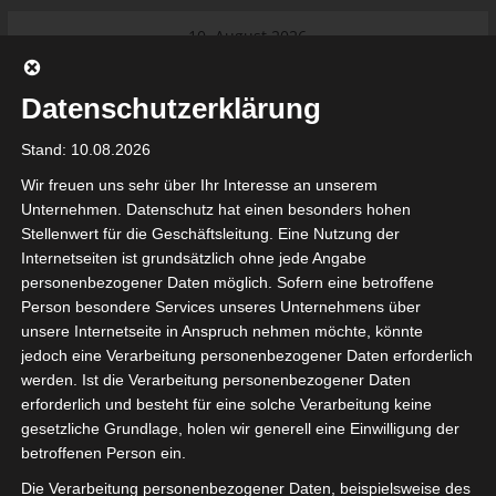
Skip
10. August 2026
to
Das Neueste:
Ligue 1 Pro: Saison 2026/2027
content
beginnt am 22. und 23. August
Datenschutzerklärung
2026 (Update)
El Gawafel Sportives de Gafsa
Stand: 10.08.2026
(EGSG) kündigt Rückzug aus der
Meisterschaft an
Wir freuen uns sehr über Ihr Interesse an unserem
Ligue 1 Pro: Spielplan der ersten 15
Unternehmen. Datenschutz hat einen besonders hohen
Spieltage der Saison 2026/2027
Stellenwert für die Geschäftsleitung. Eine Nutzung der
Ligue 2 Pro Tunesien 2026/2027 –
Internetseiten ist grundsätzlich ohne jede Angabe
Saison beginnt am am 19./20.
tunesienfussball.de
personenbezogener Daten möglich. Sofern eine betroffene
September 2026
Person besondere Services unseres Unternehmens über
Internationaler Sportgerichtshof
unsere Internetseite in Anspruch nehmen möchte, könnte
lehnt Eilverfahren ab – AS Soliman
Tunesien Ligafußball
jedoch eine Verarbeitung personenbezogener Daten erforderlich
steuert auf die Ligue 2 zu
werden. Ist die Verarbeitung personenbezogener Daten
erforderlich und besteht für eine solche Verarbeitung keine
gesetzliche Grundlage, holen wir generell eine Einwilligung der
betroffenen Person ein.
Die Verarbeitung personenbezogener Daten, beispielsweise des