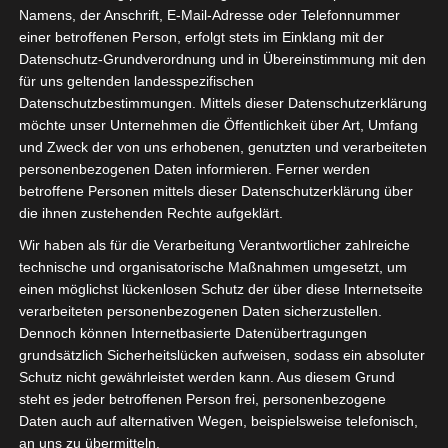
Namens, der Anschrift, E-Mail-Adresse oder Telefonnummer
einer betroffenen Person, erfolgt stets im Einklang mit der
Datenschutz-Grundverordnung und in Übereinstimmung mit den
für uns geltenden landesspezifischen
Sie befinden sich hier:
Startseite
»
Espoir Sportif de
Datenschutzbestimmungen. Mittels dieser Datenschutzerklärung
Hammam Sousse (ESHS) – Étoile Sportive du Sahel
möchte unser Unternehmen die Öffentlichkeit über Art, Umfang
Sousse (ESS)
und Zweck der von uns erhobenen, genutzten und verarbeiteten
personenbezogenen Daten informieren. Ferner werden
betroffene Personen mittels dieser Datenschutzerklärung über
die ihnen zustehenden Rechte aufgeklärt.
13 Okt. 2022
-
15:00
Wir haben als für die Verarbeitung Verantwortlicher zahlreiche
technische und organisatorische Maßnahmen umgesetzt, um
Meisterschaft Tunesien 2022/2023 -
einen möglichst lückenlosen Schutz der über diese Internetseite
Gruppenphase
| Spieltag 2
verarbeiteten personenbezogenen Daten sicherzustellen.
Halbzeit: 0-3
Dennoch können Internetbasierte Datenübertragungen
grundsätzlich Sicherheitslücken aufweisen, sodass ein absoluter
0
Schutz nicht gewährleistet werden kann. Aus diesem Grund
Espoir Sportif de
Hammam Sousse
steht es jeder betroffenen Person frei, personenbezogene
(ESHS)
Daten auch auf alternativen Wegen, beispielsweise telefonisch,
an uns zu übermitteln.