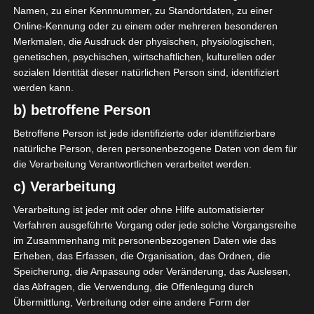
66'
V. B. Kombe
Namen, zu einer Kennnummer, zu Standortdaten, zu einer
Tor
70'
Online-Kennung oder zu einem oder mehreren besonderen
H. Ben Ali
Merkmalen, die Ausdruck der physischen, physiologischen,
genetischen, psychischen, wirtschaftlichen, kulturellen oder
sozialen Identität dieser natürlichen Person sind, identifiziert
AUFSTELLUNGEN
werden kann.
Espoir Sportif de Hammam Sousse (ESHS)
b) betroffene Person
Betroffene Person ist jede identifizierte oder identifizierbare
natürliche Person, deren personenbezogene Daten von dem für
Étoile Sportive du Sahel Sousse (ESS)
die Verarbeitung Verantwortlichen verarbeitet werden.
c) Verarbeitung
M. Dhaoui
M
8'
11'
Z. E. Boutmene
Verarbeitung ist jeder mit oder ohne Hilfe automatisierter
O
45'
Verfahren ausgeführte Vorgang oder jede solche Vorgangsreihe
V. B. Kombe
O
66'
im Zusammenhang mit personenbezogenen Daten wie das
H. Ben Ali
M
70'
Erheben, das Erfassen, die Organisation, das Ordnen, die
Speicherung, die Anpassung oder Veränderung, das Auslesen,
das Abfragen, die Verwendung, die Offenlegung durch
SPIELBERICHT
Übermittlung, Verbreitung oder eine andere Form der