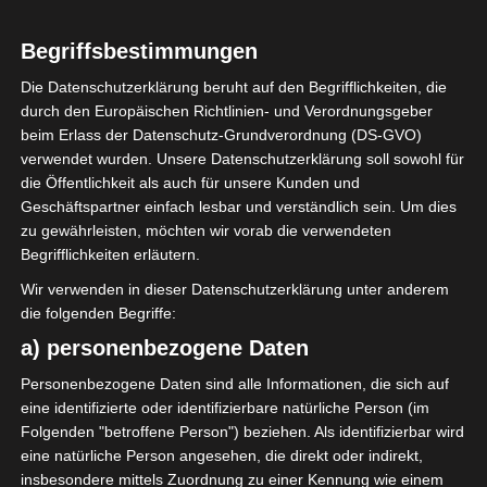
5
Begriffsbestimmungen
Étoile Sportive du
Sahel Sousse (ESS)
Die Datenschutzerklärung beruht auf den Begrifflichkeiten, die
durch den Europäischen Richtlinien- und Verordnungsgeber
beim Erlass der Datenschutz-Grundverordnung (DS-GVO)
verwendet wurden. Unsere Datenschutzerklärung soll sowohl für
ENDERGEBNIS
die Öffentlichkeit als auch für unsere Kunden und
Geschäftspartner einfach lesbar und verständlich sein. Um dies
Stade Municipal Bou Ali-Lahouar, Hammam
zu gewährleisten, möchten wir vorab die verwendeten
Sousse
Begrifflichkeiten erläutern.
Wir verwenden in dieser Datenschutzerklärung unter anderem
TORE
die folgenden Begriffe:
Tor
a) personenbezogene Daten
8'
M. Dhaoui
Personenbezogene Daten sind alle Informationen, die sich auf
Tor
11'
M. Dhaoui
eine identifizierte oder identifizierbare natürliche Person (im
Tor
Folgenden "betroffene Person") beziehen. Als identifizierbar wird
45'
Z. E. Boutmene
+2
eine natürliche Person angesehen, die direkt oder indirekt,
Tor
insbesondere mittels Zuordnung zu einer Kennung wie einem