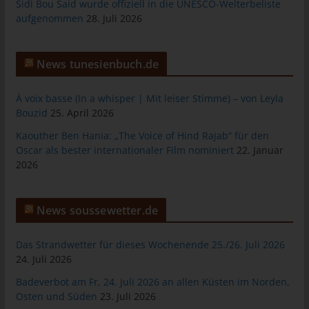
Sidi Bou Said wurde offiziell in die UNESCO-Welterbeliste
Warenkorbes im Online-Shop. Der Online-Shop merkt sich die
aufgenommen
28. Juli 2026
Artikel, die ein Kunde in den virtuellen Warenkorb gelegt hat,
über ein Cookie.
Die betroffene Person kann die Setzung von Cookies durch
News tunesienbuch.de
unsere Internetseite jederzeit mittels einer entsprechenden
Einstellung des genutzten Internetbrowsers verhindern und
À voix basse (In a whisper | Mit leiser Stimme) – von Leyla
damit der Setzung von Cookies dauerhaft widersprechen.
Bouzid
25. April 2026
Ferner können bereits gesetzte Cookies jederzeit über einen
Kaouther Ben Hania: „The Voice of Hind Rajab“ für den
Internetbrowser oder andere Softwareprogramme gelöscht
Oscar als bester internationaler Film nominiert
22. Januar
werden. Dies ist in allen gängigen Internetbrowsern möglich.
2026
Deaktiviert die betroffene Person die Setzung von Cookies in
dem genutzten Internetbrowser, sind unter Umständen nicht alle
Funktionen unserer Internetseite vollumfänglich nutzbar.
News soussewetter.de
Erfassung von allgemeinen Daten und
Das Strandwetter für dieses Wochenende 25./26. Juli 2026
Informationen
24. Juli 2026
Die Internetseite erfasst mit jedem Aufruf der Internetseite durch
Badeverbot am Fr, 24. Juli 2026 an allen Küsten im Norden,
eine betroffene Person oder ein automatisiertes System eine
Osten und Süden
23. Juli 2026
Reihe von allgemeinen Daten und Informationen. Diese