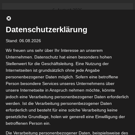
Skip
6. August 2026
to
Das Neueste:
Ligue 1 Pro: Saison 2026/2027
content
beginnt am 22. und 23. August
Datenschutzerklärung
2026 (Update)
El Gawafel Sportives de Gafsa
Stand: 06.08.2026
(EGSG) kündigt Rückzug aus der
Meisterschaft an
Wir freuen uns sehr über Ihr Interesse an unserem
Ligue 1 Pro: Spielplan der ersten 15
Unternehmen. Datenschutz hat einen besonders hohen
Spieltage der Saison 2026/2027
Stellenwert für die Geschäftsleitung. Eine Nutzung der
Ligue 2 Pro Tunesien 2026/2027 –
Internetseiten ist grundsätzlich ohne jede Angabe
Saison beginnt am am 19./20.
tunesienfussball.de
personenbezogener Daten möglich. Sofern eine betroffene
September 2026
Person besondere Services unseres Unternehmens über
Internationaler Sportgerichtshof
unsere Internetseite in Anspruch nehmen möchte, könnte
lehnt Eilverfahren ab – AS Soliman
Tunesien Ligafußball
jedoch eine Verarbeitung personenbezogener Daten erforderlich
steuert auf die Ligue 2 zu
werden. Ist die Verarbeitung personenbezogener Daten
erforderlich und besteht für eine solche Verarbeitung keine
gesetzliche Grundlage, holen wir generell eine Einwilligung der
betroffenen Person ein.
Die Verarbeitung personenbezogener Daten, beispielsweise des