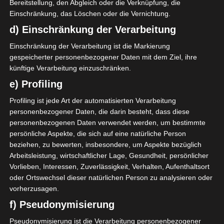
Bereitstellung, den Abgleich oder die Verknüpfung, die
In einem vorgezogenen Spiel des zweiten Spieltags
Einschränkung, das Löschen oder die Vernichtung.
der Gruppe A der Ligue 1 hat Etoile sportive du Sahel
d) Einschränkung der Verarbeitung
den Nachbarn Espoir sportif de Hammam Sousse mit
5:0 besiegt.
Einschränkung der Verarbeitung ist die Markierung
gespeicherter personenbezogener Daten mit dem Ziel, ihre
künftige Verarbeitung einzuschränken.
Ein Doppelpack von Mohamed Dhaoui (8. und 11.)
und ein Tor von Zinedine Boutmène (45.) brachten
e) Profiling
die ESS zur Pause mit 3:0 in Führung, bevor
Profiling ist jede Art der automatisierten Verarbeitung
Bongonga (65.) und Houssem Ben Ali (70.) das
personenbezogener Daten, die darin besteht, dass diese
Ergebnis in der zweiten Halbzeit noch deutlicher
personenbezogenen Daten verwendet werden, um bestimmte
gestalteten.
persönliche Aspekte, die sich auf eine natürliche Person
beziehen, zu bewerten, insbesondere, um Aspekte bezüglich
Die ESS übernahm nach zwei Siegen in ebenso vielen
Arbeitsleistung, wirtschaftlicher Lage, Gesundheit, persönlicher
Spielen vorübergehend die Führung in der Gruppe A.
Vorlieben, Interessen, Zuverlässigkeit, Verhalten, Aufenthaltsort
oder Ortswechsel dieser natürlichen Person zu analysieren oder
vorherzusagen.
f) Pseudonymisierung
Pseudonymisierung ist die Verarbeitung personenbezogener