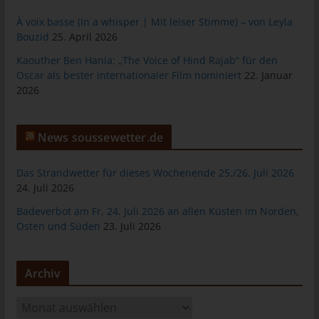
das Cookie gespeichert wurde. Dies ermöglicht es den
besuchten Internetseiten und Servern, den individuellen
À voix basse (In a whisper | Mit leiser Stimme) – von Leyla
Browser der betroffenen Person von anderen Internetbrowsern,
Bouzid
25. April 2026
die andere Cookies enthalten, zu unterscheiden. Ein bestimmter
Kaouther Ben Hania: „The Voice of Hind Rajab“ für den
Internetbrowser kann über die eindeutige Cookie-ID
Oscar als bester internationaler Film nominiert
22. Januar
wiedererkannt und identifiziert werden.
2026
Durch den Einsatz von Cookies kann den Nutzern dieser
Internetseite nutzerfreundlichere Services bereitstellen, die ohne
die Cookie-Setzung nicht möglich wären.
News soussewetter.de
Mittels eines Cookies können die Informationen und Angebote
Das Strandwetter für dieses Wochenende 25./26. Juli 2026
auf unserer Internetseite im Sinne des Benutzers optimiert
24. Juli 2026
werden. Cookies ermöglichen uns, wie bereits erwähnt, die
Benutzer unserer Internetseite wiederzuerkennen. Zweck dieser
Badeverbot am Fr, 24. Juli 2026 an allen Küsten im Norden,
Wiedererkennung ist es, den Nutzern die Verwendung unserer
Osten und Süden
23. Juli 2026
Internetseite zu erleichtern. Der Benutzer einer Internetseite, die
Cookies verwendet, muss beispielsweise nicht bei jedem
Besuch der Internetseite erneut seine Zugangsdaten eingeben,
Archiv
weil dies von der Internetseite und dem auf dem
Computersystem des Benutzers abgelegten Cookie
A
übernommen wird. Ein weiteres Beispiel ist das Cookie eines