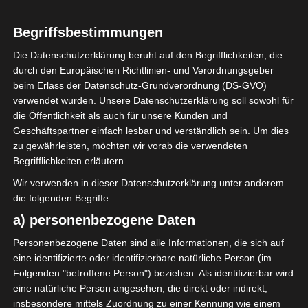
Begriffsbestimmungen
1
Astre sportif
Die Datenschutzerklärung beruht auf den Begrifflichkeiten, die
d'Agareb (ASA)
durch den Europäischen Richtlinien- und Verordnungsgeber
beim Erlass der Datenschutz-Grundverordnung (DS-GVO)
verwendet wurden. Unsere Datenschutzerklärung soll sowohl für
die Öffentlichkeit als auch für unsere Kunden und
ENDERGEBNIS
Geschäftspartner einfach lesbar und verständlich sein. Um dies
zu gewährleisten, möchten wir vorab die verwendeten
Stade Azaeiz Jaballah Menzel Bourguiba,
(Bizerté)
Begrifflichkeiten erläutern.
Wir verwenden in dieser Datenschutzerklärung unter anderem
die folgenden Begriffe:
TORE
a) personenbezogene Daten
Tor
43'
N. Laabidi
Personenbezogene Daten sind alle Informationen, die sich auf
Tor
eine identifizierte oder identifizierbare natürliche Person (im
88'
S. Ben Salem
Folgenden "betroffene Person") beziehen. Als identifizierbar wird
eine natürliche Person angesehen, die direkt oder indirekt,
insbesondere mittels Zuordnung zu einer Kennung wie einem