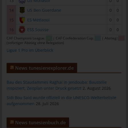
13
US Monastir
0
0
tunesienfussball.de
14
US Ben Guerdane
0
0
Uwe Wassenberg
15
ES Métlaoui
0
0
Rue 2 Mars
16
ESS Sousse
0
0
4022 Akouda - Tunesien
CAF Champions League:
| CAF Confederation Cup:
| Abstieg::
Telefon: +216 216 16 616
(sofortiger Abstieg ohne Relegation)
Ligue 1 Pro im Überblick
E-Mail:
Cookies
News tunesienexplorer.de
Die Internetseiten verwenden Cookies. Cookies sind
Textdateien, welche über einen Internetbrowser auf einem
Bau des Staudammes Raghai in Jendouba: Baustelle
inspiziert, Zeitplan unter Druck gesetzt
2. August 2026
Computersystem abgelegt und gespeichert werden.
Zahlreiche Internetseiten und Server verwenden Cookies. Viele
Sidi Bou Said wurde offiziell in die UNESCO-Welterbeliste
aufgenommen
28. Juli 2026
Cookies enthalten eine sogenannte Cookie-ID. Eine Cookie-ID
ist eine eindeutige Kennung des Cookies. Sie besteht aus einer
Zeichenfolge, durch welche Internetseiten und Server dem
News tunesienbuch.de
konkreten Internetbrowser zugeordnet werden können, in dem