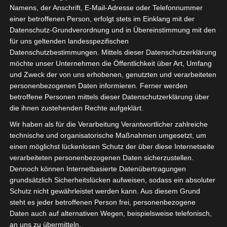
Namens, der Anschrift, E-Mail-Adresse oder Telefonnummer
einer betroffenen Person, erfolgt stets im Einklang mit der
Datenschutz-Grundverordnung und in Übereinstimmung mit den
für uns geltenden landesspezifischen
Sie befinden sich hier:
Startseite
»
Stade Africain de
Datenschutzbestimmungen. Mittels dieser Datenschutzerklärung
möchte unser Unternehmen die Öffentlichkeit über Art, Umfang
Menzel Bourguiba (SAMB) – Astre sportif d’Agareb
und Zweck der von uns erhobenen, genutzten und verarbeiteten
(ASA)
personenbezogenen Daten informieren. Ferner werden
betroffene Personen mittels dieser Datenschutzerklärung über
die ihnen zustehenden Rechte aufgeklärt.
Wir haben als für die Verarbeitung Verantwortlicher zahlreiche
22 Feb. 2026
-
13:00
technische und organisatorische Maßnahmen umgesetzt, um
Meisterschaft Tunesien 2025/2026 - Ligue 2
einen möglichst lückenlosen Schutz der über diese Internetseite
- Ligue 2 - Gruppe A
| Spieltag 18
verarbeiteten personenbezogenen Daten sicherzustellen.
Dennoch können Internetbasierte Datenübertragungen
Halbzeit: 1-0
grundsätzlich Sicherheitslücken aufweisen, sodass ein absoluter
Schutz nicht gewährleistet werden kann. Aus diesem Grund
1
Stade Africain de
steht es jeder betroffenen Person frei, personenbezogene
Menzel Bourguiba
Daten auch auf alternativen Wegen, beispielsweise telefonisch,
(SAMB)
an uns zu übermitteln.