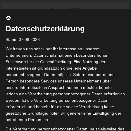
Skip
7. August 2026
to
Das Neueste:
Ligue 1 Pro: Saison 2026/2027
content
beginnt am 22. und 23. August
Datenschutzerklärung
2026 (Update)
El Gawafel Sportives de Gafsa
Stand: 07.08.2026
(EGSG) kündigt Rückzug aus der
Meisterschaft an
Wir freuen uns sehr über Ihr Interesse an unserem
Ligue 1 Pro: Spielplan der ersten 15
Unternehmen. Datenschutz hat einen besonders hohen
Spieltage der Saison 2026/2027
Stellenwert für die Geschäftsleitung. Eine Nutzung der
Ligue 2 Pro Tunesien 2026/2027 –
Internetseiten ist grundsätzlich ohne jede Angabe
Saison beginnt am am 19./20.
tunesienfussball.de
personenbezogener Daten möglich. Sofern eine betroffene
September 2026
Person besondere Services unseres Unternehmens über
Internationaler Sportgerichtshof
unsere Internetseite in Anspruch nehmen möchte, könnte
lehnt Eilverfahren ab – AS Soliman
Tunesien Ligafußball
jedoch eine Verarbeitung personenbezogener Daten erforderlich
steuert auf die Ligue 2 zu
werden. Ist die Verarbeitung personenbezogener Daten
Nutzung von Google Adsense (Google Ireland Limited, Gordon House, Barrow Stree
erforderlich und besteht für eine solche Verarbeitung keine
, Ireland) benötigen wir laut DSGVO Ihre Zustimmung. Es werden seitens Goog
gesetzliche Grundlage, holen wir generell eine Einwilligung der
nbezogene Daten erhoben, verarbeitet und gespeichert. Welche Daten genau 
bitte den Datenschutzbedingungen.
betroffenen Person ein.
Die Verarbeitung personenbezogener Daten, beispielsweise des
Google Adsense
ist deaktiviert.
✓ Erlauben
Datenschutzbedingungen