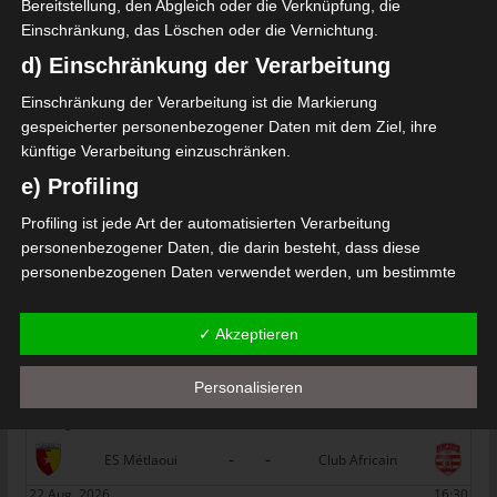
Bereitstellung, den Abgleich oder die Verknüpfung, die
ortif de M’saken (CSM)
Einschränkung, das Löschen oder die Vernichtung.
Die nächsten Begegnungen
d) Einschränkung der Verarbeitung
SPIELTAG 1
Einschränkung der Verarbeitung ist die Markierung
gespeicherter personenbezogener Daten mit dem Ziel, ihre
22 Aug. 2026
16:30
künftige Verarbeitung einzuschränken.
-
-
PS Sakiet Eddaïer
JS Omrane
e) Profiling
22 Aug. 2026
16:30
Profiling ist jede Art der automatisierten Verarbeitung
-
-
Stade Tunisien
CS Sfax
personenbezogener Daten, die darin besteht, dass diese
personenbezogenen Daten verwendet werden, um bestimmte
22 Aug. 2026
16:30
persönliche Aspekte, die sich auf eine natürliche Person
-
-
ES Hammam Sousse
US Monastir
beziehen, zu bewerten, insbesondere, um Aspekte bezüglich
✓ Akzeptieren
Arbeitsleistung, wirtschaftlicher Lage, Gesundheit, persönlicher
22 Aug. 2026
16:30
Vorlieben, Interessen, Zuverlässigkeit, Verhalten, Aufenthaltsort
-
-
Personalisieren
ES Tunis
ESS Sousse
oder Ortswechsel dieser natürlichen Person zu analysieren oder
vorherzusagen.
22 Aug. 2026
16:30
f) Pseudonymisierung
-
-
ES Métlaoui
Club Africain
Pseudonymisierung ist die Verarbeitung personenbezogener
22 Aug. 2026
16:30