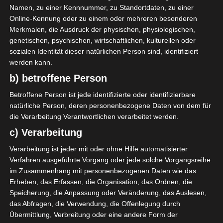
AUFSTELLUNGEN
Namen, zu einer Kennnummer, zu Standortdaten, zu einer
Online-Kennung oder zu einem oder mehreren besonderen
Stade Africain de Menzel Bourguiba (SAMB)
Merkmalen, die Ausdruck der physischen, physiologischen,
genetischen, psychischen, wirtschaftlichen, kulturellen oder
N. Laabidi
sozialen Identität dieser natürlichen Person sind, identifiziert
43'
werden kann.
b) betroffene Person
Astre sportif d'Agareb (ASA)
Betroffene Person ist jede identifizierte oder identifizierbare
natürliche Person, deren personenbezogene Daten von dem für
S. Ben Salem
O
88'
die Verarbeitung Verantwortlichen verarbeitet werden.
c) Verarbeitung
Verarbeitung ist jeder mit oder ohne Hilfe automatisierter
Verfahren ausgeführte Vorgang oder jede solche Vorgangsreihe
im Zusammenhang mit personenbezogenen Daten wie das
Erheben, das Erfassen, die Organisation, das Ordnen, die
El Makarem de Mahdia (EMM) – Union sportive de
Speicherung, die Anpassung oder Veränderung, das Auslesen,
Bousalem (USB)
das Abfragen, die Verwendung, die Offenlegung durch
Club Sportif de Hammam-Lif (CSHL) – Croissant sp
Übermittlung, Verbreitung oder eine andere Form der