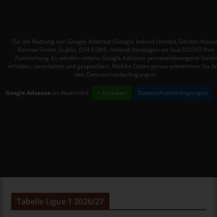
Mitgliedstaaten vorgesehen werden.
h) Auftragsverarbeiter
Auftragsverarbeiter ist eine natürliche oder juristische Person,
Für die Nutzung von Google Adsense (Google Ireland Limited, Gordon House
Behörde, Einrichtung oder andere Stelle, die personenbezogene
Barrow Street, Dublin, D04 E5W5, Ireland) benötigen wir laut DSGVO Ihre
Daten im Auftrag des Verantwortlichen verarbeitet.
Zustimmung. Es werden seitens Google Adsense personenbezogene Date
erhoben, verarbeitet und gespeichert. Welche Daten genau entnehmen Sie bi
i) Empfänger
den Datenschutzbedingungen.
Empfänger ist eine natürliche oder juristische Person, Behörde,
Google Adsense
ist deaktiviert.
✓ Erlauben
Datenschutzbedingungen
Einrichtung oder andere Stelle, der personenbezogene Daten
offengelegt werden, unabhängig davon, ob es sich bei ihr um
einen Dritten handelt oder nicht. Behörden, die im Rahmen
eines bestimmten Untersuchungsauftrags nach dem
Unionsrecht oder dem Recht der Mitgliedstaaten
möglicherweise personenbezogene Daten erhalten, gelten
jedoch nicht als Empfänger.
j) Dritter
Dritter ist eine natürliche oder juristische Person, Behörde,
Tabelle Ligue 1 2026/27
Einrichtung oder andere Stelle außer der betroffenen Person,
dem Verantwortlichen, dem Auftragsverarbeiter und den