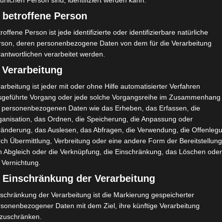
40′
1
0
0
6 (0)
0
0
ürlichen Person sind, identifiziert werden kann.
 betroffene Person
90′
1
0
0
11 (0)
0
0
roffene Person ist jede identifizierte oder identifizierbare natürliche
rson, deren personenbezogene Daten von dem für die Verarbeitung
antwortlichen verarbeitet werden.
 Verarbeitung
H/A
Ergebnis
arbeitung ist jeder mit oder ohne Hilfe automatisierter Verfahren
sgeführte Vorgang oder jede solche Vorgangsreihe im Zusammenhang
igue 2
t personenbezogenen Daten wie das Erheben, das Erfassen, die
A
U
1:1
90`
1
ganisation, das Ordnen, die Speicherung, die Anpassung oder
iba
ränderung, das Auslesen, das Abfragen, die Verwendung, die Offenleg
H
G
2:1
90`
1
ch Übermittlung, Verbreitung oder eine andere Form der Bereitstellung
n Abgleich oder die Verknüpfung, die Einschränkung, das Löschen ode
A
G
1:2
90`
1
 Vernichtung.
H
G
2:1
90`
1
) Einschränkung der Verarbeitung
schränkung der Verarbeitung ist die Markierung gespeicherter
H
U
1:1
90`
1
se
rsonenbezogener Daten mit dem Ziel, ihre künftige Verarbeitung
nzuschränken.