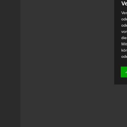
Ve
Ver
ode
od
vo
di
Mi
kö
od
h)
Auf
Ei
Ver
i
Emp
od
una
Be