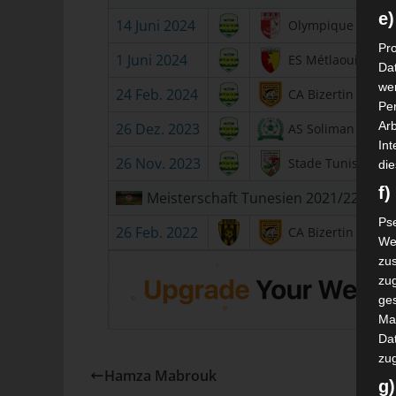
e)
14 Juni 2024
Olympique Béjà
Pro
1 Juni 2024
ES Métlaoui
Da
wer
24 Feb. 2024
CA Bizertin
Pe
Arb
26 Dez. 2023
AS Soliman
Int
26 Nov. 2023
Stade Tunisien
die
f
Meisterschaft Tunesien 2021/22
Ps
26 Feb. 2022
CA Bizertin
We
zus
zu
ge
Ma
Dat
zu
Hamza Mabrouk
g)