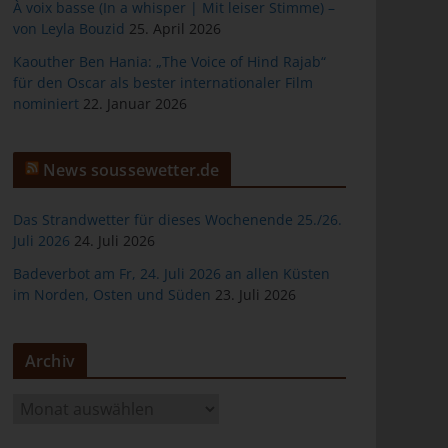
À voix basse (In a whisper | Mit leiser Stimme) –
von Leyla Bouzid
25. April 2026
Kaouther Ben Hania: „The Voice of Hind Rajab“
für den Oscar als bester internationaler Film
er
nominiert
22. Januar 2026
News soussewetter.de
Das Strandwetter für dieses Wochenende 25./26.
Juli 2026
24. Juli 2026
ten
Badeverbot am Fr, 24. Juli 2026 an allen Küsten
im Norden, Osten und Süden
23. Juli 2026
gen
Archiv
A
r