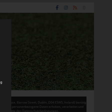
ng
don House, Barrow Street, Dublin, D04 E5W5, Ireland) benötigen
 Adsense personenbezogene Daten erhoben, verarbeitet und
en Sie bitte den Datenschutzbedingungen.