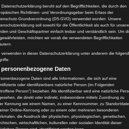
 Datenschutzerklärung beruht auf den Begrifflichkeiten, die durch den
ropäischen Richtlinien- und Verordnungsgeber beim Erlass der
tenschutz-Grundverordnung (DS-GVO) verwendet wurden. Unsere
enschutzerklärung soll sowohl für die Öffentlichkeit als auch für unser
nden und Geschäftspartner einfach lesbar und verständlich sein. Um d
gewährleisten, möchten wir vorab die verwendeten Begrifflichkeiten
äutern.
r verwenden in dieser Datenschutzerklärung unter anderem die folgen
riffe:
) personenbezogene Daten
sonenbezogene Daten sind alle Informationen, die sich auf eine
ntifizierte oder identifizierbare natürliche Person (im Folgenden
50′
5 (0)
troffene Person") beziehen. Als identifizierbar wird eine natürliche Per
50′
0
0
0
5 (0)
0
0
esehen, die direkt oder indirekt, insbesondere mittels Zuordnung zu
ner Kennung wie einem Namen, zu einer Kennnummer, zu Standortdate
 einer Online-Kennung oder zu einem oder mehreren besonderen
50′
5 (0)
rkmalen, die Ausdruck der physischen, physiologischen, genetischen,
90′
1
1 (0)
chischen, wirtschaftlichen, kulturellen oder sozialen Identität dieser