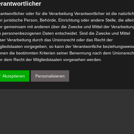
rantwortlicher
antwortlicher oder für die Verarbeitung Verantwortlicher ist die natürlic
r juristische Person, Behörde, Einrichtung oder andere Stelle, die allei
er gemeinsam mit anderen über die Zwecke und Mittel der Verarbeitun
n personenbezogenen Daten entscheidet. Sind die Zwecke und Mittel
eser Verarbeitung durch das Unionsrecht oder das Recht der
tgliedstaaten vorgegeben, so kann der Verantwortliche beziehungsweis
nnen die bestimmten Kriterien seiner Benennung nach dem Unionsrech
er dem Recht der Mitgliedstaaten vorgesehen werden.
 Auftragsverarbeiter
✓ Akzeptieren
Personalisieren
tragsverarbeiter ist eine natürliche oder juristische Person, Behörde,
nrichtung oder andere Stelle, die personenbezogene Daten im Auftrag 
antwortlichen verarbeitet.
) Empfänger
fänger ist eine natürliche oder juristische Person, Behörde, Einrichtu
er andere Stelle, der personenbezogene Daten offengelegt werden,
bhängig davon, ob es sich bei ihr um einen Dritten handelt oder nicht.
hörden, die im Rahmen eines bestimmten Untersuchungsauftrags nac