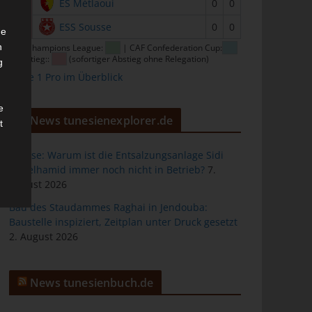
15
ES Métlaoui
0
0
16
ESS Sousse
0
0
he
n
CAF Champions League:
| CAF Confederation Cup:
| Abstieg::
(sofortiger Abstieg ohne Relegation)
g
Ligue 1 Pro im Überblick
e
News tunesienexplorer.de
t
Sousse: Warum ist die Entsalzungsanlage Sidi
Abdelhamid immer noch nicht in Betrieb?
7.
August 2026
des
Bau des Staudammes Raghai in Jendouba:
Baustelle inspiziert, Zeitplan unter Druck gesetzt
2. August 2026
ng
News tunesienbuch.de
h