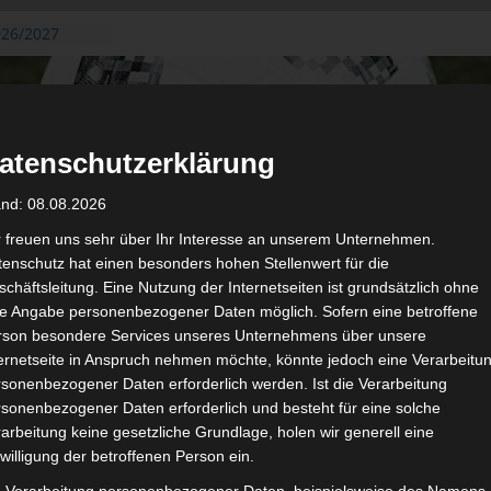
026/2027
3. August
de Gafsa
ug aus der
atenschutzerklärung
n der ersten 15
 2026/2027
and: 08.08.2026
 2026/2027 –
 19./20.
r freuen uns sehr über Ihr Interesse an unserem Unternehmen.
enschutz hat einen besonders hohen Stellenwert für die
gerichtshof
chäftsleitung. Eine Nutzung der Internetseiten ist grundsätzlich ohne
 – AS Soliman
de Angabe personenbezogener Daten möglich. Sofern eine betroffene
2 zu
rson besondere Services unseres Unternehmens über unsere
ternetseite in Anspruch nehmen möchte, könnte jedoch eine Verarbeitu
sonenbezogener Daten erforderlich werden. Ist die Verarbeitung
sonenbezogener Daten erforderlich und besteht für eine solche
arbeitung keine gesetzliche Grundlage, holen wir generell eine
de
Für die Nutzung von Google Adsense (Google Ireland Limited, Gor
willigung der betroffenen Person ein.
wir laut DSGVO Ihre Zustimmung. Es werden seitens Google
gespeichert. Welche Daten genau entnehm