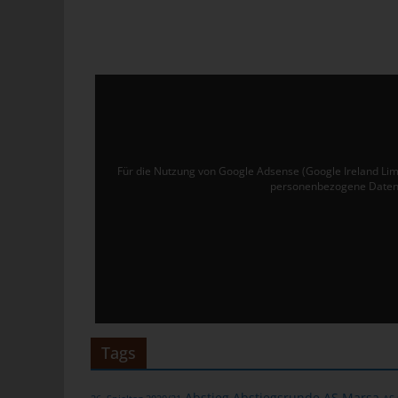
Ver
de
un
tun
Uw
Ru
Für die Nutzung von Google Adsense (Google Ireland Lim
40
personenbezogene Daten 
Te
E-
C
Die
üb
ge
Tags
Zah
ent
Abstieg
Abstiegsrunde
AS Marsa