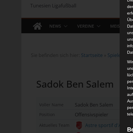
Di
Tunesien Ligafußball
der
erf
Üb
NEWS
VEREINE
MEISTERS
Da
un
un
inf
Da
Sie befinden sich hier:
Startseite
»
Spieler
»
Sa
Wir
un
lüc
Sadok Ben Salem
pe
Int
auf
Aus
Sadok Ben Salem
Voller Name
pe
Offensivspieler
Position
tel
Astre sportif d'Agare
Aktuelles Team
B