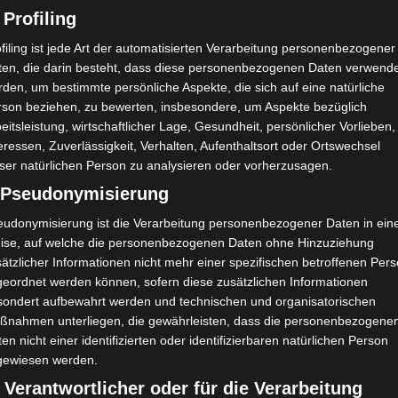
 Profiling
H
V
1:2
90`
1
filing ist jede Art der automatisierten Verarbeitung personenbezogener
A
U
1:1
90`
1
ten, die darin besteht, dass diese personenbezogenen Daten verwend
den, um bestimmte persönliche Aspekte, die sich auf eine natürliche
H
G
1:0
90`
1
rson beziehen, zu bewerten, insbesondere, um Aspekte bezüglich
eitsleistung, wirtschaftlicher Lage, Gesundheit, persönlicher Vorlieben,
A
G
0:2
90`
1
eressen, Zuverlässigkeit, Verhalten, Aufenthaltsort oder Ortswechsel
H
V
1:3
90`
1
ser natürlichen Person zu analysieren oder vorherzusagen.
) Pseudonymisierung
eudonymisierung ist die Verarbeitung personenbezogener Daten in ein
H
G
1:0
90`
1
ise, auf welche die personenbezogenen Daten ohne Hinzuziehung
ätzlicher Informationen nicht mehr einer spezifischen betroffenen Per
geordnet werden können, sofern diese zusätzlichen Informationen
sondert aufbewahrt werden und technischen und organisatorischen
ßnahmen unterliegen, die gewährleisten, dass die personenbezogene
en nicht einer identifizierten oder identifizierbaren natürlichen Person
gewiesen werden.
Alaeddine Abbès
 Verantwortlicher oder für die Verarbeitung