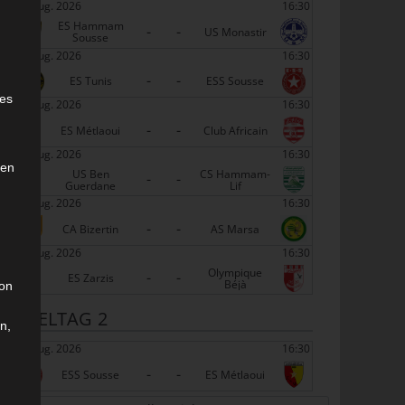
22 Aug. 2026
16:30
ES Hammam
-
-
US Monastir
Sousse
22 Aug. 2026
16:30
-
-
e
ES Tunis
ESS Sousse
ies
22 Aug. 2026
16:30
-
-
ES Métlaoui
Club Africain
22 Aug. 2026
16:30
den
US Ben
CS Hammam-
-
-
Guerdane
Lif
22 Aug. 2026
16:30
-
-
CA Bizertin
AS Marsa
22 Aug. 2026
16:30
Olympique
-
-
ES Zarzis
Béjà
son
SPIELTAG 2
n,
29 Aug. 2026
16:30
-
-
ESS Sousse
ES Métlaoui