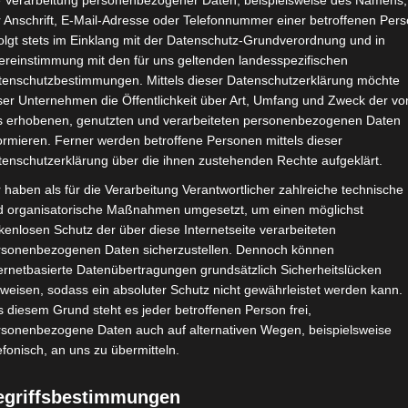
e Verarbeitung personenbezogener Daten, beispielsweise des Namens,
 Anschrift, E-Mail-Adresse oder Telefonnummer einer betroffenen Pers
Google Adsense
ist deaktiviert.
✓ Erla
olgt stets im Einklang mit der Datenschutz-Grundverordnung und in
ereinstimmung mit den für uns geltenden landesspezifischen
CHAFTEN
STADIEN
IMPRESSUM
tenschutzbestimmungen. Mittels dieser Datenschutzerklärung möchte
ser Unternehmen die Öffentlichkeit über Art, Umfang und Zweck der vo
s erhobenen, genutzten und verarbeiteten personenbezogenen Daten
ormieren. Ferner werden betroffene Personen mittels dieser
tenschutzerklärung über die ihnen zustehenden Rechte aufgeklärt.
dok Ben Salem
 haben als für die Verarbeitung Verantwortlicher zahlreiche technische
d organisatorische Maßnahmen umgesetzt, um einen möglichst
kenlosen Schutz der über diese Internetseite verarbeiteten
rsonenbezogenen Daten sicherzustellen. Dennoch können
ernetbasierte Datenübertragungen grundsätzlich Sicherheitslücken
weisen, sodass ein absoluter Schutz nicht gewährleistet werden kann.
 diesem Grund steht es jeder betroffenen Person frei,
rsonenbezogene Daten auch auf alternativen Wegen, beispielsweise
efonisch, an uns zu übermitteln.
b (ASA)
egriffsbestimmungen