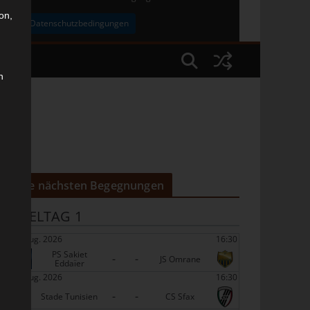
on,
uben
Datenschutzbedingungen
n
Die nächsten Begegnungen
SPIELTAG 1
22 Aug. 2026
16:30
PS Sakiet
-
-
JS Omrane
Eddaïer
22 Aug. 2026
16:30
-
-
Stade Tunisien
CS Sfax