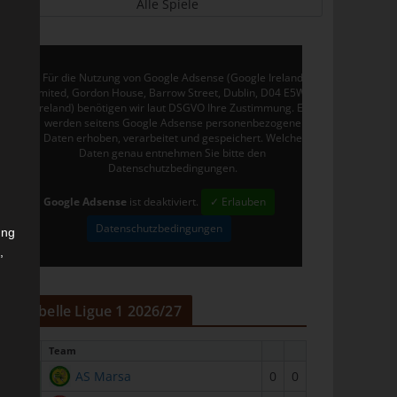
Alle Spiele
Für die Nutzung von Google Adsense (Google Ireland
Limited, Gordon House, Barrow Street, Dublin, D04 E5W5,
Ireland) benötigen wir laut DSGVO Ihre Zustimmung. Es
werden seitens Google Adsense personenbezogene
Daten erhoben, verarbeitet und gespeichert. Welche
Daten genau entnehmen Sie bitte den
Datenschutzbedingungen.
Google Adsense
ist deaktiviert.
✓ Erlauben
Datenschutzbedingungen
ung
,
r
Tabelle Ligue 1 2026/27
#
Team
1
AS Marsa
0
0