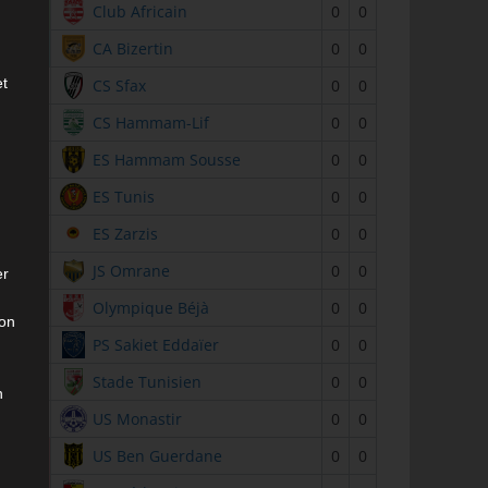
2
Club Africain
0
0
3
CA Bizertin
0
0
et
4
CS Sfax
0
0
5
CS Hammam-Lif
0
0
6
ES Hammam Sousse
0
0
7
ES Tunis
0
0
8
ES Zarzis
0
0
9
JS Omrane
0
0
er
10
Olympique Béjà
0
0
son
11
PS Sakiet Eddaïer
0
0
12
Stade Tunisien
0
0
n
13
US Monastir
0
0
14
US Ben Guerdane
0
0