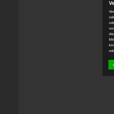
Ve
Ver
ode
od
vo
di
Mi
kö
od
h)
Auf
Ei
Ver
i
Emp
od
una
Be