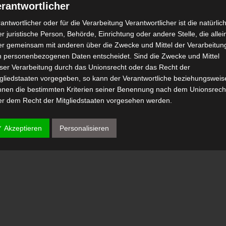
rantwortlicher
antwortlicher oder für die Verarbeitung Verantwortlicher ist die natürlic
r juristische Person, Behörde, Einrichtung oder andere Stelle, die allei
er gemeinsam mit anderen über die Zwecke und Mittel der Verarbeitun
n personenbezogenen Daten entscheidet. Sind die Zwecke und Mittel
eser Verarbeitung durch das Unionsrecht oder das Recht der
tgliedstaaten vorgegeben, so kann der Verantwortliche beziehungsweis
nnen die bestimmten Kriterien seiner Benennung nach dem Unionsrech
er dem Recht der Mitgliedstaaten vorgesehen werden.
 Auftragsverarbeiter
✓ Akzeptieren
Personalisieren
tragsverarbeiter ist eine natürliche oder juristische Person, Behörde,
nrichtung oder andere Stelle, die personenbezogene Daten im Auftrag 
antwortlichen verarbeitet.
) Empfänger
fänger ist eine natürliche oder juristische Person, Behörde, Einrichtu
er andere Stelle, der personenbezogene Daten offengelegt werden,
bhängig davon, ob es sich bei ihr um einen Dritten handelt oder nicht.
hörden, die im Rahmen eines bestimmten Untersuchungsauftrags nac