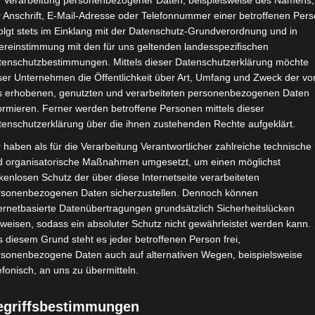
e Verarbeitung personenbezogener Daten, beispielsweise des Namens,
 Anschrift, E-Mail-Adresse oder Telefonnummer einer betroffenen Pers
Google Adsense
ist deaktiviert.
✓ Erla
olgt stets im Einklang mit der Datenschutz-Grundverordnung und in
ereinstimmung mit den für uns geltenden landesspezifischen
CHAFTEN
STADIEN
IMPRESSUM
tenschutzbestimmungen. Mittels dieser Datenschutzerklärung möchte
ser Unternehmen die Öffentlichkeit über Art, Umfang und Zweck der vo
s erhobenen, genutzten und verarbeiteten personenbezogenen Daten
ormieren. Ferner werden betroffene Personen mittels dieser
tenschutzerklärung über die ihnen zustehenden Rechte aufgeklärt.
ien (ST) – Union Sportive de Tataouine (UST)
 haben als für die Verarbeitung Verantwortlicher zahlreiche technische
d organisatorische Maßnahmen umgesetzt, um einen möglichst
kenlosen Schutz der über diese Internetseite verarbeiteten
rsonenbezogenen Daten sicherzustellen. Dennoch können
eb. 2021
-
14:00
ernetbasierte Datenübertragungen grundsätzlich Sicherheitslücken
unesien 2020/21
| Spieltag 12
weisen, sodass ein absoluter Schutz nicht gewährleistet werden kann.
Halbzeit: 1-2
 diesem Grund steht es jeder betroffenen Person frei,
rsonenbezogene Daten auch auf alternativen Wegen, beispielsweise
efonisch, an uns zu übermitteln.
2
:
3
egriffsbestimmungen