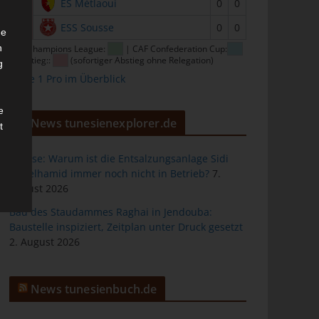
15
ES Métlaoui
0
0
16
ESS Sousse
0
0
he
n
CAF Champions League:
| CAF Confederation Cup:
| Abstieg::
(sofortiger Abstieg ohne Relegation)
g
Ligue 1 Pro im Überblick
e
News tunesienexplorer.de
t
Sousse: Warum ist die Entsalzungsanlage Sidi
Abdelhamid immer noch nicht in Betrieb?
7.
August 2026
des
Bau des Staudammes Raghai in Jendouba:
Baustelle inspiziert, Zeitplan unter Druck gesetzt
2. August 2026
ng
News tunesienbuch.de
h