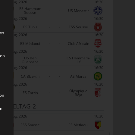
22 Aug. 2026
16:30
ES Hammam
-
-
US Monastir
Sousse
22 Aug. 2026
16:30
-
-
e
ES Tunis
ESS Sousse
ies
22 Aug. 2026
16:30
-
-
ES Métlaoui
Club Africain
22 Aug. 2026
16:30
den
US Ben
CS Hammam-
-
-
Guerdane
Lif
22 Aug. 2026
16:30
-
-
CA Bizertin
AS Marsa
22 Aug. 2026
16:30
Olympique
-
-
ES Zarzis
Béjà
son
SPIELTAG 2
n,
29 Aug. 2026
16:30
-
-
ESS Sousse
ES Métlaoui