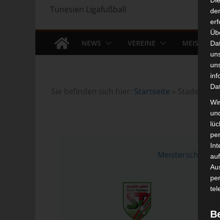
Di
Tunesien Ligafußball
der
erf
Üb
NEWS
VEREINE
MEISTERS
Da
un
un
inf
Da
Sie befinden sich hier:
Startseite
»
Stade Tunis
Wir
un
lüc
pe
3 F
Int
Meisterschaft T
auf
Aus
pe
tel
B