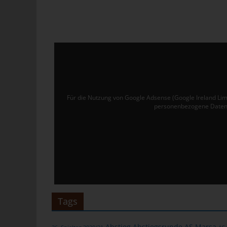
Ver
de
un
tun
Uw
Ru
Für die Nutzung von Google Adsense (Google Ireland Lim
40
personenbezogene Daten 
Te
E-
C
Die
üb
ge
Tags
Zah
ent
Abstieg
Abstiegsrunde
AS Marsa