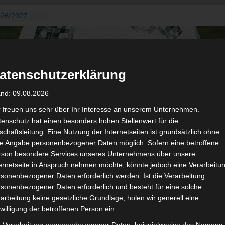
026/2027
3. August
de Gafsa
ug aus der
atenschutzerklärung
n der ersten 15
 2026/2027
and: 09.08.2026
 2026/2027 –
 19./20.
r freuen uns sehr über Ihr Interesse an unserem Unternehmen.
enschutz hat einen besonders hohen Stellenwert für die
gerichtshof
chäftsleitung. Eine Nutzung der Internetseiten ist grundsätzlich ohne
 – AS Soliman
de Angabe personenbezogener Daten möglich. Sofern eine betroffene
2 zu
rson besondere Services unseres Unternehmens über unsere
ternetseite in Anspruch nehmen möchte, könnte jedoch eine Verarbeitu
sonenbezogener Daten erforderlich werden. Ist die Verarbeitung
sonenbezogener Daten erforderlich und besteht für eine solche
arbeitung keine gesetzliche Grundlage, holen wir generell eine
de
Für die Nutzung von Google Adsense (Google Ireland Limited, Gor
willigung der betroffenen Person ein.
wir laut DSGVO Ihre Zustimmung. Es werden seitens Google
gespeichert. Welche Daten genau entnehm