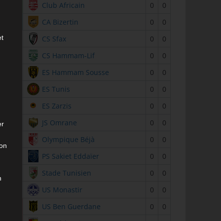
2
Club Africain
0
0
3
CA Bizertin
0
0
et
4
CS Sfax
0
0
5
CS Hammam-Lif
0
0
6
ES Hammam Sousse
0
0
7
ES Tunis
0
0
8
ES Zarzis
0
0
9
JS Omrane
0
0
er
10
Olympique Béjà
0
0
son
11
PS Sakiet Eddaïer
0
0
12
Stade Tunisien
0
0
n
13
US Monastir
0
0
14
US Ben Guerdane
0
0