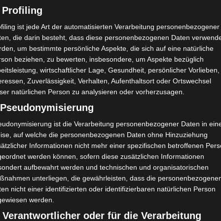
 Profiling
19
F. Mejri
O
6
W. Zeghdoud
O
filing ist jede Art der automatisierten Verarbeitung personenbezogener
ten, die darin besteht, dass diese personenbezogenen Daten verwend
den, um bestimmte persönliche Aspekte, die sich auf eine natürliche
rson beziehen, zu bewerten, insbesondere, um Aspekte bezüglich
eitsleistung, wirtschaftlicher Lage, Gesundheit, persönlicher Vorlieben,
eressen, Zuverlässigkeit, Verhalten, Aufenthaltsort oder Ortswechsel
ser natürlichen Person zu analysieren oder vorherzusagen.
) Pseudonymisierung
ile sp
Étoile Sportive du Sahel Sousse (ESS) – Union Sp
eudonymisierung ist die Verarbeitung personenbezogener Daten in ein
ortive de Ben Guerdane (USBG)
ise, auf welche die personenbezogenen Daten ohne Hinzuziehung
ätzlicher Informationen nicht mehr einer spezifischen betroffenen Per
geordnet werden können, sofern diese zusätzlichen Informationen
sondert aufbewahrt werden und technischen und organisatorischen
ßnahmen unterliegen, die gewährleisten, dass die personenbezogene
en nicht einer identifizierten oder identifizierbaren natürlichen Person
gewiesen werden.
 Verantwortlicher oder für die Verarbeitung