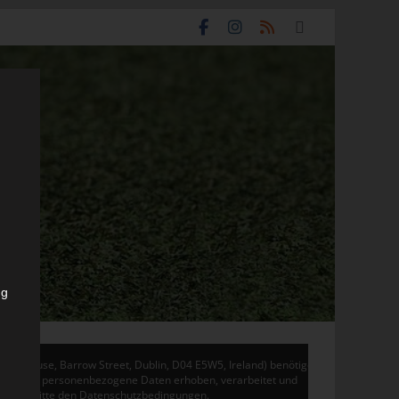
ng
don House, Barrow Street, Dublin, D04 E5W5, Ireland) benötigen
 Adsense personenbezogene Daten erhoben, verarbeitet und
en Sie bitte den Datenschutzbedingungen.