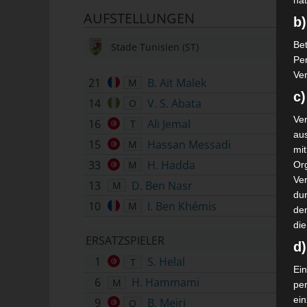
nat
AUFSTELLUNGEN
b)
Bet
Stade Tunisien (ST)
Pe
Ver
21
B. Aït Malek
M
c)
14
V. S. Abata
O
Ver
16
Ali Jemal
T
au
15
Hassan Messadi
M
mi
33
H. Hadda
M
Or
Ve
13
D. Ben Nasr
M
dur
10
I. Ben Khémis
M
de
die
ERSATZSPIELER
d
1
S. Helal
T
Ein
6
H. Hammami
M
pe
ei
9
B. Mejri
O