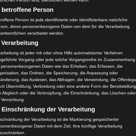
ürlichen Person sind, identifiziert werden kann.
 betroffene Person
roffene Person ist jede identifizierte oder identifizierbare natürliche
Union Sportive de Tataouine (UST)
rson, deren personenbezogene Daten von dem für die Verarbeitung
antwortlichen verarbeitet werden.
35
A. Sylla
O
44'
3'
13'
 Verarbeitung
8
A. Hammami
M
90'
48'
arbeitung ist jeder mit oder ohne Hilfe automatisierter Verfahren
8
K. Aouichi
M
sgeführte Vorgang oder jede solche Vorgangsreihe im Zusammenhang
6
G. Khalfa
M
t personenbezogenen Daten wie das Erheben, das Erfassen, die
ganisation, das Ordnen, die Speicherung, die Anpassung oder
ränderung, das Auslesen, das Abfragen, die Verwendung, die Offenleg
ch Übermittlung, Verbreitung oder eine andere Form der Bereitstellung
n Abgleich oder die Verknüpfung, die Einschränkung, das Löschen ode
 Vernichtung.
ERSATZSPIELER
) Einschränkung der Verarbeitung
29
S. Touj
D
schränkung der Verarbeitung ist die Markierung gespeicherter
17
M. A. Abdessalem
M
rsonenbezogener Daten mit dem Ziel, ihre künftige Verarbeitung
nzuschränken.
19
M. Attia
O