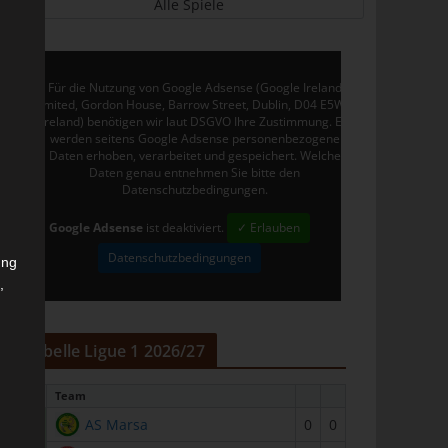
Alle Spiele
Für die Nutzung von Google Adsense (Google Ireland
Limited, Gordon House, Barrow Street, Dublin, D04 E5W5,
Ireland) benötigen wir laut DSGVO Ihre Zustimmung. Es
werden seitens Google Adsense personenbezogene
Daten erhoben, verarbeitet und gespeichert. Welche
Daten genau entnehmen Sie bitte den
Datenschutzbedingungen.
Google Adsense
ist deaktiviert.
✓ Erlauben
Datenschutzbedingungen
ung
,
r
Tabelle Ligue 1 2026/27
#
Team
1
AS Marsa
0
0