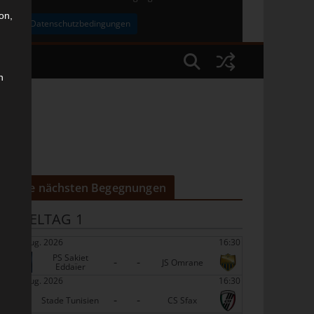
on,
uben
Datenschutzbedingungen
n
Die nächsten Begegnungen
SPIELTAG 1
22 Aug. 2026
16:30
PS Sakiet
-
-
JS Omrane
Eddaïer
22 Aug. 2026
16:30
-
-
Stade Tunisien
CS Sfax