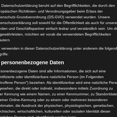
Union Sportive de Tataouine
 Datenschutzerklärung beruht auf den Begrifflichkeiten, die durch den
(UST)
ropäischen Richtlinien- und Verordnungsgeber beim Erlass der
tenschutz-Grundverordnung (DS-GVO) verwendet wurden. Unsere
enschutzerklärung soll sowohl für die Öffentlichkeit als auch für unser
NDERGEBNIS
nden und Geschäftspartner einfach lesbar und verständlich sein. Um d
 Hédi-Enneifer Bardo
gewährleisten, möchten wir vorab die verwendeten Begrifflichkeiten
äutern.
r verwenden in dieser Datenschutzerklärung unter anderem die folgen
riffe:
Tor
) personenbezogene Daten
3'
A. Sylla
Tor
sonenbezogene Daten sind alle Informationen, die sich auf eine
13'
A. Sylla
ntifizierte oder identifizierbare natürliche Person (im Folgenden
troffene Person") beziehen. Als identifizierbar wird eine natürliche Per
44'
esehen, die direkt oder indirekt, insbesondere mittels Zuordnung zu
Tor
48'
ner Kennung wie einem Namen, zu einer Kennnummer, zu Standortdate
A. Hammami
 einer Online-Kennung oder zu einem oder mehreren besonderen
90'
rkmalen, die Ausdruck der physischen, physiologischen, genetischen,
+2
chischen, wirtschaftlichen, kulturellen oder sozialen Identität dieser