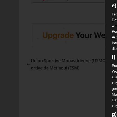
e)
Pro
Da
wer
Pe
Arb
Int
die
f
Union Sportive Monastirienne (USMO) – Éto
Ps
ortive de Métlaoui (ESM)
We
zus
zu
ge
Ma
Dat
zu
g)