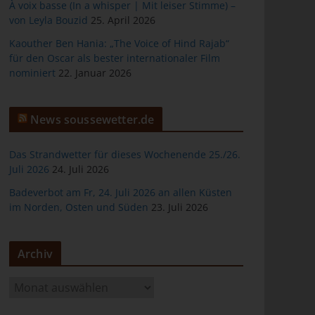
À voix basse (In a whisper | Mit leiser Stimme) –
von Leyla Bouzid
25. April 2026
Kaouther Ben Hania: „The Voice of Hind Rajab“
für den Oscar als bester internationaler Film
er
nominiert
22. Januar 2026
News soussewetter.de
Das Strandwetter für dieses Wochenende 25./26.
Juli 2026
24. Juli 2026
ten
Badeverbot am Fr, 24. Juli 2026 an allen Küsten
im Norden, Osten und Süden
23. Juli 2026
gen
Archiv
A
r