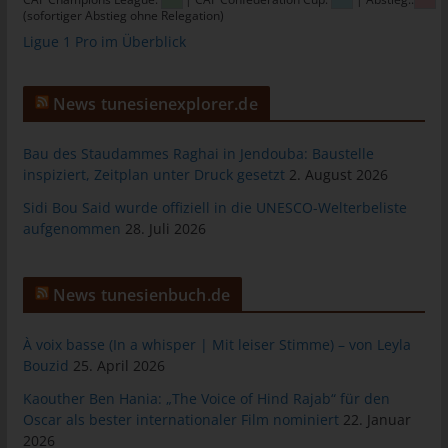
das Cookie gespeichert wurde. Dies ermöglicht es den
(sofortiger Abstieg ohne Relegation)
besuchten Internetseiten und Servern, den individuellen
Ligue 1 Pro im Überblick
Browser der betroffenen Person von anderen Internetbrowsern,
die andere Cookies enthalten, zu unterscheiden. Ein bestimmter
Internetbrowser kann über die eindeutige Cookie-ID
News tunesienexplorer.de
wiedererkannt und identifiziert werden.
Durch den Einsatz von Cookies kann den Nutzern dieser
Bau des Staudammes Raghai in Jendouba: Baustelle
Internetseite nutzerfreundlichere Services bereitstellen, die ohne
inspiziert, Zeitplan unter Druck gesetzt
2. August 2026
die Cookie-Setzung nicht möglich wären.
Sidi Bou Said wurde offiziell in die UNESCO-Welterbeliste
Mittels eines Cookies können die Informationen und Angebote
aufgenommen
28. Juli 2026
auf unserer Internetseite im Sinne des Benutzers optimiert
werden. Cookies ermöglichen uns, wie bereits erwähnt, die
Benutzer unserer Internetseite wiederzuerkennen. Zweck dieser
News tunesienbuch.de
Wiedererkennung ist es, den Nutzern die Verwendung unserer
Internetseite zu erleichtern. Der Benutzer einer Internetseite, die
À voix basse (In a whisper | Mit leiser Stimme) – von Leyla
Cookies verwendet, muss beispielsweise nicht bei jedem
Bouzid
25. April 2026
Besuch der Internetseite erneut seine Zugangsdaten eingeben,
weil dies von der Internetseite und dem auf dem
Kaouther Ben Hania: „The Voice of Hind Rajab“ für den
Computersystem des Benutzers abgelegten Cookie
Oscar als bester internationaler Film nominiert
22. Januar
2026
übernommen wird. Ein weiteres Beispiel ist das Cookie eines