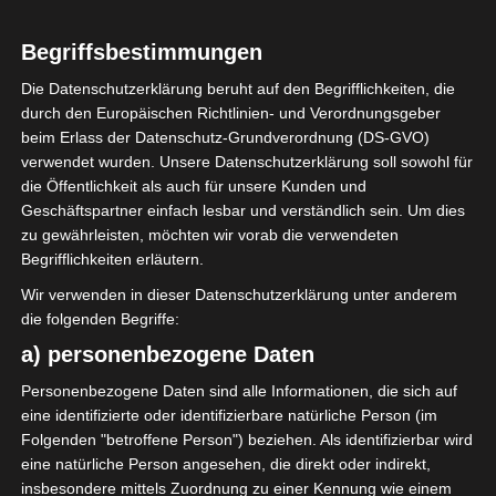
6
Espérance
Sportive de Tunis
Begriffsbestimmungen
(EST)
Die Datenschutzerklärung beruht auf den Begrifflichkeiten, die
durch den Europäischen Richtlinien- und Verordnungsgeber
beim Erlass der Datenschutz-Grundverordnung (DS-GVO)
ENDERGEBNIS
verwendet wurden. Unsere Datenschutzerklärung soll sowohl für
Stade Bir Lahmar Tataouine
die Öffentlichkeit als auch für unsere Kunden und
Geschäftspartner einfach lesbar und verständlich sein. Um dies
zu gewährleisten, möchten wir vorab die verwendeten
TORE
Begrifflichkeiten erläutern.
Wir verwenden in dieser Datenschutzerklärung unter anderem
Elfmetertor
25'
Yassine Meriah
die folgenden Begriffe:
Elfmetertor
32'
a) personenbezogene Daten
Yassine Meriah
Elfmetertor
45'
Personenbezogene Daten sind alle Informationen, die sich auf
Yassine Meriah
+1
eine identifizierte oder identifizierbare natürliche Person (im
Tor
51'
Folgenden "betroffene Person") beziehen. Als identifizierbar wird
M. A. Ben Hamouda
eine natürliche Person angesehen, die direkt oder indirekt,
Tor
55'
insbesondere mittels Zuordnung zu einer Kennung wie einem
M. Diallo