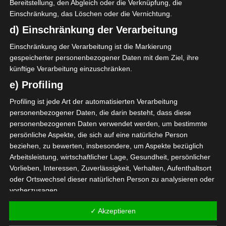
Bereitstellung, den Abgleich oder die Verknüpfung, die
M. A. Ben Hamouda
O
51'
Einschränkung, das Löschen oder die Vernichtung.
Yassine Meriah
D
25'
32'
45'
d) Einschränkung der Verarbeitung
Z. Berrima
O
60'
Einschränkung der Verarbeitung ist die Markierung
gespeicherter personenbezogener Daten mit dem Ziel, ihre
künftige Verarbeitung einzuschränken.
e) Profiling
Profiling ist jede Art der automatisierten Verarbeitung
personenbezogener Daten, die darin besteht, dass diese
Union Sportive Monastirienne (USMO) – Club Spor
personenbezogenen Daten verwendet werden, um bestimmte
persönliche Aspekte, die sich auf eine natürliche Person
tif Sfaxien (CSS)
beziehen, zu bewerten, insbesondere, um Aspekte bezüglich
Olympique de Béjà (OB) – Étoile Sportive du Sahel
Arbeitsleistung, wirtschaftlicher Lage, Gesundheit, persönlicher
Sousse (ESS)
Vorlieben, Interessen, Zuverlässigkeit, Verhalten, Aufenthaltsort
oder Ortswechsel dieser natürlichen Person zu analysieren oder
Die nächsten Begegnungen
vorherzusagen.
SPIELTAG 1
f) Pseudonymisierung
✓ Akzeptieren
22 Aug. 2026
16:30
Pseudonymisierung ist die Verarbeitung personenbezogener