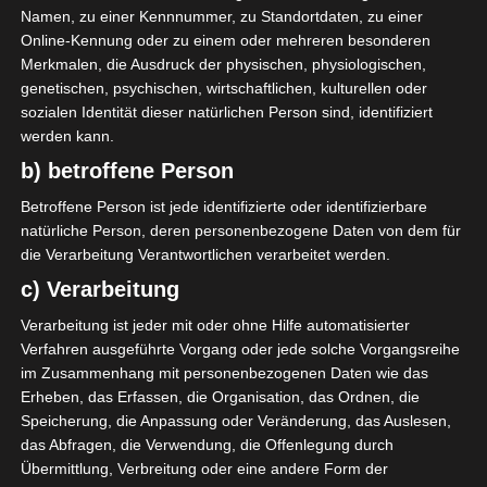
Namen, zu einer Kennnummer, zu Standortdaten, zu einer
Tor
60'
Z. Berrima
Online-Kennung oder zu einem oder mehreren besonderen
Merkmalen, die Ausdruck der physischen, physiologischen,
Tor
66'
S. Bougrine
genetischen, psychischen, wirtschaftlichen, kulturellen oder
sozialen Identität dieser natürlichen Person sind, identifiziert
werden kann.
AUFSTELLUNGEN
b) betroffene Person
Union Sportive de Tataouine (UST)
Betroffene Person ist jede identifizierte oder identifizierbare
natürliche Person, deren personenbezogene Daten von dem für
die Verarbeitung Verantwortlichen verarbeitet werden.
S. Hammami
M
c) Verarbeitung
M. Diallo
M
55'
Verarbeitung ist jeder mit oder ohne Hilfe automatisierter
Verfahren ausgeführte Vorgang oder jede solche Vorgangsreihe
Espérance Sportive de Tunis (EST)
im Zusammenhang mit personenbezogenen Daten wie das
Erheben, das Erfassen, die Organisation, das Ordnen, die
M. A. Ben Hamida
D
Speicherung, die Anpassung oder Veränderung, das Auslesen,
das Abfragen, die Verwendung, die Offenlegung durch
G. Wahabi
M
Übermittlung, Verbreitung oder eine andere Form der
S. Bougrine
M
66'