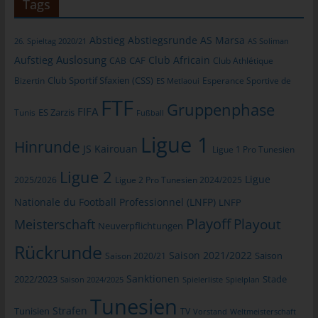
Tags
informationstechnologischen Systeme und der Technik unserer
Internetseite zu gewährleisten sowie (4) um
Abstieg
Abstiegsrunde
AS Marsa
26. Spieltag 2020/21
AS Soliman
Strafverfolgungsbehörden im Falle eines Cyberangriffes die zur
Strafverfolgung notwendigen Informationen bereitzustellen.
Auslosung
Aufstieg
Club Africain
CAB
CAF
Club Athlétique
Diese anonym erhobenen Daten und Informationen werden
Club Sportif Sfaxien (CSS)
Bizertin
Esperance Sportive de
ES Metlaoui
durch uns daher einerseits statistisch und ferner mit dem Ziel
FTF
ausgewertet, den Datenschutz und die Datensicherheit in
Gruppenphase
FIFA
Tunis
ES Zarzis
Fußball
unserem Unternehmen zu erhöhen, um letztlich ein optimales
Schutzniveau für die von uns verarbeiteten personenbezogenen
Ligue 1
Hinrunde
JS Kairouan
Ligue 1 Pro Tunesien
Daten sicherzustellen. Die anonymen Daten der Server-Logfiles
werden getrennt von allen durch eine betroffene Person
Ligue 2
Ligue
2025/2026
Ligue 2 Pro Tunesien 2024/2025
angegebenen personenbezogenen Daten gespeichert.
Nationale du Football Professionnel (LNFP)
LNFP
Registrierung auf unserer Internetseite
Playoff
Playout
Meisterschaft
Neuverpflichtungen
Die betroffene Person hat die Möglichkeit, sich auf der
Rückrunde
Saison 2021/2022
Saison 2020/21
Saison
Internetseite des für die Verarbeitung Verantwortlichen unter
Angabe von personenbezogenen Daten zu registrieren. Welche
Sanktionen
2022/2023
Stade
Saison 2024/2025
Spielerliste
Spielplan
personenbezogenen Daten dabei an den für die Verarbeitung
Tunesien
Verantwortlichen übermittelt werden, ergibt sich aus der
Strafen
Tunisien
TV
Vorstand
Weltmeisterschaft