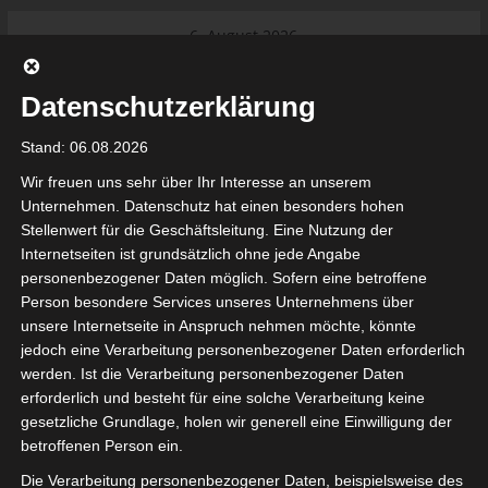
Skip
6. August 2026
to
Das Neueste:
Ligue 1 Pro: Saison 2026/2027
content
beginnt am 22. und 23. August
Datenschutzerklärung
2026 (Update)
El Gawafel Sportives de Gafsa
Stand: 06.08.2026
(EGSG) kündigt Rückzug aus der
Meisterschaft an
Wir freuen uns sehr über Ihr Interesse an unserem
Ligue 1 Pro: Spielplan der ersten 15
Unternehmen. Datenschutz hat einen besonders hohen
Spieltage der Saison 2026/2027
Stellenwert für die Geschäftsleitung. Eine Nutzung der
Ligue 2 Pro Tunesien 2026/2027 –
Internetseiten ist grundsätzlich ohne jede Angabe
Saison beginnt am am 19./20.
tunesienfussball.de
personenbezogener Daten möglich. Sofern eine betroffene
September 2026
Person besondere Services unseres Unternehmens über
Internationaler Sportgerichtshof
unsere Internetseite in Anspruch nehmen möchte, könnte
lehnt Eilverfahren ab – AS Soliman
Tunesien Ligafußball
jedoch eine Verarbeitung personenbezogener Daten erforderlich
steuert auf die Ligue 2 zu
werden. Ist die Verarbeitung personenbezogener Daten
erforderlich und besteht für eine solche Verarbeitung keine
gesetzliche Grundlage, holen wir generell eine Einwilligung der
betroffenen Person ein.
Die Verarbeitung personenbezogener Daten, beispielsweise des