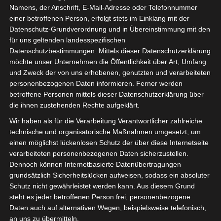
Namens, der Anschrift, E-Mail-Adresse oder Telefonnummer
einer betroffenen Person, erfolgt stets im Einklang mit der
Datenschutz-Grundverordnung und in Übereinstimmung mit den
für uns geltenden landesspezifischen
Sie befinden sich hier:
Startseite
»
Union Sportive de
Datenschutzbestimmungen. Mittels dieser Datenschutzerklärung
Tataouine (UST) – Espérance Sportive de Tunis (EST)
möchte unser Unternehmen die Öffentlichkeit über Art, Umfang
und Zweck der von uns erhobenen, genutzten und verarbeiteten
personenbezogenen Daten informieren. Ferner werden
betroffene Personen mittels dieser Datenschutzerklärung über
die ihnen zustehenden Rechte aufgeklärt.
30 Juni 2023
-
16:30
Meisterschaft Tunesien 2022/2023 - Playoff
Wir haben als für die Verarbeitung Verantwortlicher zahlreiche
Meisterschaft
| Spieltag 14
technische und organisatorische Maßnahmen umgesetzt, um
Halbzeit: 0-3
einen möglichst lückenlosen Schutz der über diese Internetseite
verarbeiteten personenbezogenen Daten sicherzustellen.
Dennoch können Internetbasierte Datenübertragungen
1
grundsätzlich Sicherheitslücken aufweisen, sodass ein absoluter
Union Sportive de
Schutz nicht gewährleistet werden kann. Aus diesem Grund
Tataouine (UST)
steht es jeder betroffenen Person frei, personenbezogene
Daten auch auf alternativen Wegen, beispielsweise telefonisch,
an uns zu übermitteln.