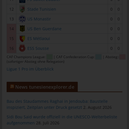
Mitgliedstaaten vorgesehen werden.
12
Stade Tunisien
0
0
h) Auftragsverarbeiter
13
US Monastir
0
0
Auftragsverarbeiter ist eine natürliche oder juristische Person,
Behörde, Einrichtung oder andere Stelle, die personenbezogene
14
US Ben Guerdane
0
0
Daten im Auftrag des Verantwortlichen verarbeitet.
15
ES Métlaoui
0
0
i) Empfänger
16
ESS Sousse
0
0
Empfänger ist eine natürliche oder juristische Person, Behörde,
CAF Champions League:
| CAF Confederation Cup:
| Abstieg::
Einrichtung oder andere Stelle, der personenbezogene Daten
(sofortiger Abstieg ohne Relegation)
offengelegt werden, unabhängig davon, ob es sich bei ihr um
Ligue 1 Pro im Überblick
einen Dritten handelt oder nicht. Behörden, die im Rahmen
eines bestimmten Untersuchungsauftrags nach dem
Unionsrecht oder dem Recht der Mitgliedstaaten
News tunesienexplorer.de
möglicherweise personenbezogene Daten erhalten, gelten
jedoch nicht als Empfänger.
Bau des Staudammes Raghai in Jendouba: Baustelle
j) Dritter
inspiziert, Zeitplan unter Druck gesetzt
2. August 2026
Dritter ist eine natürliche oder juristische Person, Behörde,
Sidi Bou Said wurde offiziell in die UNESCO-Welterbeliste
Einrichtung oder andere Stelle außer der betroffenen Person,
aufgenommen
28. Juli 2026
dem Verantwortlichen, dem Auftragsverarbeiter und den