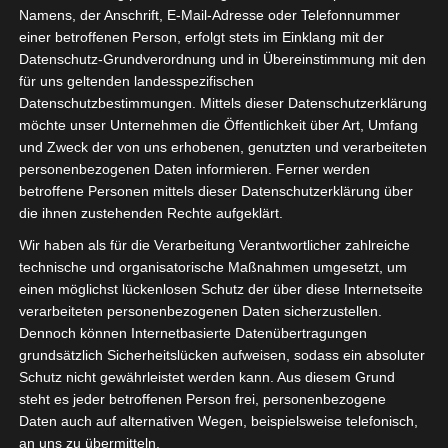
Namens, der Anschrift, E-Mail-Adresse oder Telefonnummer
einer betroffenen Person, erfolgt stets im Einklang mit der
Datenschutz-Grundverordnung und in Übereinstimmung mit den
für uns geltenden landesspezifischen
Sie befinden sich hier:
Startseite
»
Mitarbeiter
»
Datenschutzbestimmungen. Mittels dieser Datenschutzerklärung
möchte unser Unternehmen die Öffentlichkeit über Art, Umfang
Mokhtar Trabelsi
und Zweck der von uns erhobenen, genutzten und verarbeiteten
personenbezogenen Daten informieren. Ferner werden
betroffene Personen mittels dieser Datenschutzerklärung über
die ihnen zustehenden Rechte aufgeklärt.
Mokhtar Trabelsi
Wir haben als für die Verarbeitung Verantwortlicher zahlreiche
technische und organisatorische Maßnahmen umgesetzt, um
einen möglichst lückenlosen Schutz der über diese Internetseite
Club Athlétique
Aktuelles Team
verarbeiteten personenbezogenen Daten sicherzustellen.
Bizertin (CAB)
Dennoch können Internetbasierte Datenübertragungen
Trainer
Titel des Berufs
grundsätzlich Sicherheitslücken aufweisen, sodass ein absoluter
Schutz nicht gewährleistet werden kann. Aus diesem Grund
steht es jeder betroffenen Person frei, personenbezogene
Daten auch auf alternativen Wegen, beispielsweise telefonisch,
an uns zu übermitteln.