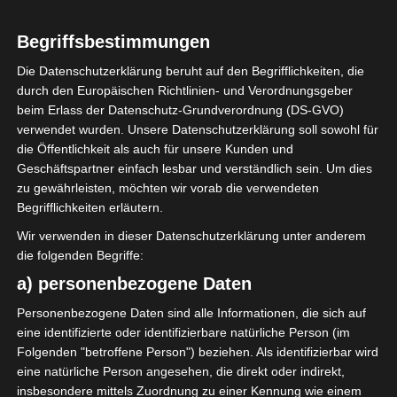
Begriffsbestimmungen
Zied Aroussi
Die Datenschutzerklärung beruht auf den Begrifflichkeiten, die
durch den Europäischen Richtlinien- und Verordnungsgeber
Die nächsten Begegnungen
beim Erlass der Datenschutz-Grundverordnung (DS-GVO)
verwendet wurden. Unsere Datenschutzerklärung soll sowohl für
SPIELTAG 1
die Öffentlichkeit als auch für unsere Kunden und
22 Aug. 2026
16:30
Geschäftspartner einfach lesbar und verständlich sein. Um dies
zu gewährleisten, möchten wir vorab die verwendeten
-
-
PS Sakiet Eddaïer
JS Omrane
Begrifflichkeiten erläutern.
22 Aug. 2026
16:30
Wir verwenden in dieser Datenschutzerklärung unter anderem
-
-
Stade Tunisien
CS Sfax
die folgenden Begriffe:
22 Aug. 2026
16:30
a) personenbezogene Daten
-
-
ES Hammam Sousse
US Monastir
Personenbezogene Daten sind alle Informationen, die sich auf
eine identifizierte oder identifizierbare natürliche Person (im
22 Aug. 2026
16:30
Folgenden "betroffene Person") beziehen. Als identifizierbar wird
-
-
ES Tunis
ESS Sousse
eine natürliche Person angesehen, die direkt oder indirekt,
insbesondere mittels Zuordnung zu einer Kennung wie einem
22 Aug. 2026
16:30