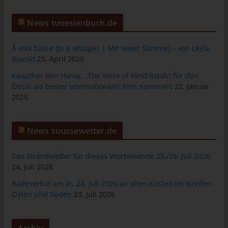
Personen, die unter der unmittelbaren Verantwortung des
Verantwortlichen oder des Auftragsverarbeiters befugt sind, die
News tunesienbuch.de
personenbezogenen Daten zu verarbeiten.
k) Einwilligung
À voix basse (In a whisper | Mit leiser Stimme) – von Leyla
Bouzid
25. April 2026
Einwilligung ist jede von der betroffenen Person freiwillig für den
Kaouther Ben Hania: „The Voice of Hind Rajab“ für den
bestimmten Fall in informierter Weise und unmissverständlich
Oscar als bester internationaler Film nominiert
22. Januar
abgegebene Willensbekundung in Form einer Erklärung oder
2026
einer sonstigen eindeutigen bestätigenden Handlung, mit der
die betroffene Person zu verstehen gibt, dass sie mit der
Verarbeitung der sie betreffenden personenbezogenen Daten
News soussewetter.de
einverstanden ist.
Das Strandwetter für dieses Wochenende 25./26. Juli 2026
Name und Anschrift des für die
24. Juli 2026
Verarbeitung Verantwortlichen
Badeverbot am Fr, 24. Juli 2026 an allen Küsten im Norden,
Verantwortlicher im Sinne der Datenschutz-Grundverordnung,
Osten und Süden
23. Juli 2026
sonstiger in den Mitgliedstaaten der Europäischen Union
geltenden Datenschutzgesetze und anderer Bestimmungen mit
datenschutzrechtlichem Charakter ist:
Archiv