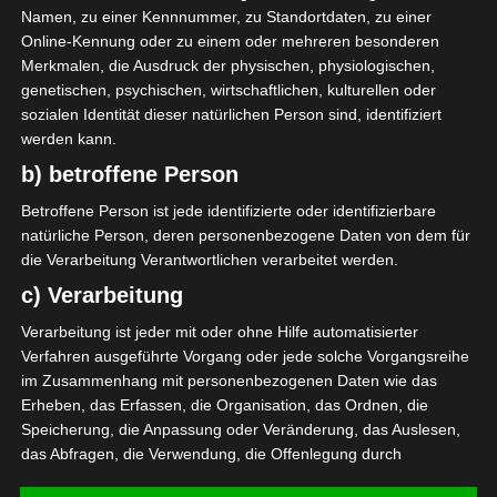
Namen, zu einer Kennnummer, zu Standortdaten, zu einer
-
-
ES Métlaoui
Club Africain
Online-Kennung oder zu einem oder mehreren besonderen
Merkmalen, die Ausdruck der physischen, physiologischen,
22 Aug. 2026
16:30
genetischen, psychischen, wirtschaftlichen, kulturellen oder
-
-
US Ben Guerdane
CS Hammam-Lif
sozialen Identität dieser natürlichen Person sind, identifiziert
22 Aug. 2026
16:30
werden kann.
b) betroffene Person
-
-
CA Bizertin
AS Marsa
22 Aug. 2026
16:30
Betroffene Person ist jede identifizierte oder identifizierbare
natürliche Person, deren personenbezogene Daten von dem für
-
-
ES Zarzis
Olympique Béjà
die Verarbeitung Verantwortlichen verarbeitet werden.
c) Verarbeitung
SPIELTAG 2
Verarbeitung ist jeder mit oder ohne Hilfe automatisierter
29 Aug. 2026
16:30
Verfahren ausgeführte Vorgang oder jede solche Vorgangsreihe
-
-
ESS Sousse
ES Métlaoui
im Zusammenhang mit personenbezogenen Daten wie das
Erheben, das Erfassen, die Organisation, das Ordnen, die
Alle Spiele
Speicherung, die Anpassung oder Veränderung, das Auslesen,
das Abfragen, die Verwendung, die Offenlegung durch
Übermittlung, Verbreitung oder eine andere Form der