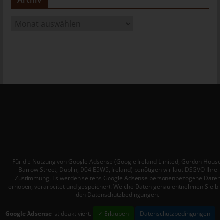
tunesienfussball.de
A
Uwe Wassenberg
r
Rue 2 Mars
c
4022 Akouda - Tunesien
h
i
Telefon: +216 216 16 616
v
E-Mail:
Cookies
Die Internetseiten verwenden Cookies. Cookies sind
Textdateien, welche über einen Internetbrowser auf einem
Computersystem abgelegt und gespeichert werden.
Für die Nutzung von Google Adsense (Google Ireland Limited, Gordon House
Zahlreiche Internetseiten und Server verwenden Cookies. Viele
Barrow Street, Dublin, D04 E5W5, Ireland) benötigen wir laut DSGVO Ihre
Cookies enthalten eine sogenannte Cookie-ID. Eine Cookie-ID
Zustimmung. Es werden seitens Google Adsense personenbezogene Date
erhoben, verarbeitet und gespeichert. Welche Daten genau entnehmen Sie bi
ist eine eindeutige Kennung des Cookies. Sie besteht aus einer
den Datenschutzbedingungen.
Zeichenfolge, durch welche Internetseiten und Server dem
konkreten Internetbrowser zugeordnet werden können, in dem
Google Adsense
ist deaktiviert.
✓ Erlauben
Datenschutzbedingungen