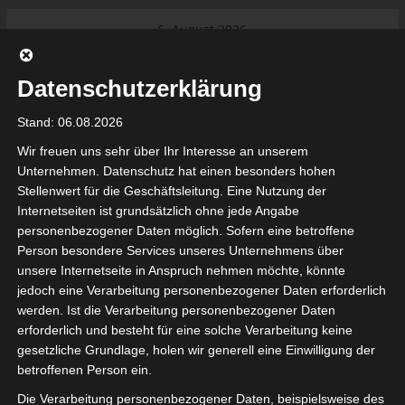
Skip
6. August 2026
to
Das Neueste:
Ligue 1 Pro: Saison 2026/2027
content
beginnt am 22. und 23. August
Datenschutzerklärung
2026 (Update)
El Gawafel Sportives de Gafsa
Stand: 06.08.2026
(EGSG) kündigt Rückzug aus der
Meisterschaft an
Wir freuen uns sehr über Ihr Interesse an unserem
Ligue 1 Pro: Spielplan der ersten 15
Unternehmen. Datenschutz hat einen besonders hohen
Spieltage der Saison 2026/2027
Stellenwert für die Geschäftsleitung. Eine Nutzung der
Ligue 2 Pro Tunesien 2026/2027 –
Internetseiten ist grundsätzlich ohne jede Angabe
Saison beginnt am am 19./20.
tunesienfussball.de
personenbezogener Daten möglich. Sofern eine betroffene
September 2026
Person besondere Services unseres Unternehmens über
Internationaler Sportgerichtshof
unsere Internetseite in Anspruch nehmen möchte, könnte
lehnt Eilverfahren ab – AS Soliman
Tunesien Ligafußball
jedoch eine Verarbeitung personenbezogener Daten erforderlich
steuert auf die Ligue 2 zu
werden. Ist die Verarbeitung personenbezogener Daten
Nutzung von Google Adsense (Google Ireland Limited, Gordon House, Barrow Stree
erforderlich und besteht für eine solche Verarbeitung keine
, Ireland) benötigen wir laut DSGVO Ihre Zustimmung. Es werden seitens Goog
gesetzliche Grundlage, holen wir generell eine Einwilligung der
nbezogene Daten erhoben, verarbeitet und gespeichert. Welche Daten genau 
bitte den Datenschutzbedingungen.
betroffenen Person ein.
Die Verarbeitung personenbezogener Daten, beispielsweise des
Google Adsense
ist deaktiviert.
✓ Erlauben
Datenschutzbedingungen