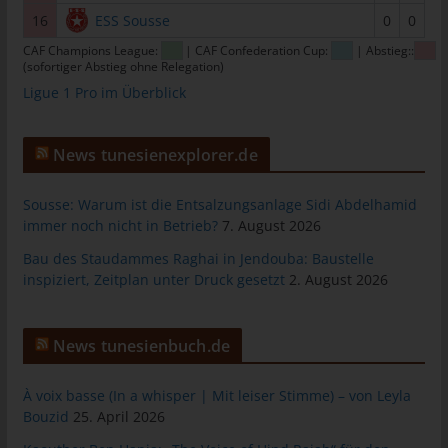
tunesienfussball.de
16
ESS Sousse
0
0
CAF Champions League:
| CAF Confederation Cup:
| Abstieg::
Uwe Wassenberg
(sofortiger Abstieg ohne Relegation)
Rue 2 Mars
Ligue 1 Pro im Überblick
4022 Akouda - Tunesien
Telefon: +216 216 16 616
News tunesienexplorer.de
E-Mail:
Sousse: Warum ist die Entsalzungsanlage Sidi Abdelhamid
immer noch nicht in Betrieb?
7. August 2026
Cookies
Bau des Staudammes Raghai in Jendouba: Baustelle
Die Internetseiten verwenden Cookies. Cookies sind
inspiziert, Zeitplan unter Druck gesetzt
2. August 2026
Textdateien, welche über einen Internetbrowser auf einem
Computersystem abgelegt und gespeichert werden.
Zahlreiche Internetseiten und Server verwenden Cookies. Viele
News tunesienbuch.de
Cookies enthalten eine sogenannte Cookie-ID. Eine Cookie-ID
ist eine eindeutige Kennung des Cookies. Sie besteht aus einer
À voix basse (In a whisper | Mit leiser Stimme) – von Leyla
Zeichenfolge, durch welche Internetseiten und Server dem
Bouzid
25. April 2026
konkreten Internetbrowser zugeordnet werden können, in dem