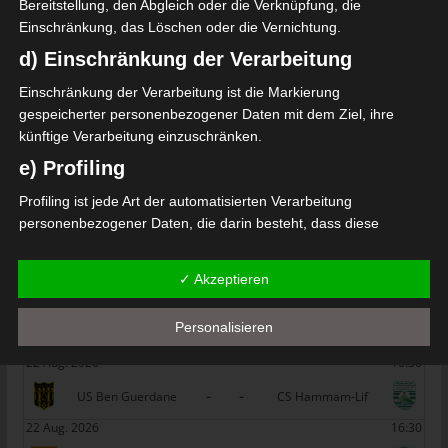
SPIELTAG 1
Bereitstellung, den Abgleich oder die Verknüpfung, die
Einschränkung, das Löschen oder die Vernichtung.
22 Aug. 2026
16:30
d) Einschränkung der Verarbeitung
-
-
PS Sakiet Eddaïer
JS Omrane
Einschränkung der Verarbeitung ist die Markierung
22 Aug. 2026
16:30
gespeicherter personenbezogener Daten mit dem Ziel, ihre
-
-
künftige Verarbeitung einzuschränken.
Stade Tunisien
CS Sfax
e) Profiling
22 Aug. 2026
16:30
-
-
Profiling ist jede Art der automatisierten Verarbeitung
ES Hammam Sousse
US Monastir
personenbezogener Daten, die darin besteht, dass diese
22 Aug. 2026
16:30
personenbezogenen Daten verwendet werden, um bestimmte
-
-
ES Tunis
ESS Sousse
persönliche Aspekte, die sich auf eine natürliche Person
✓ Akzeptieren
beziehen, zu bewerten, insbesondere, um Aspekte bezüglich
22 Aug. 2026
16:30
Arbeitsleistung, wirtschaftlicher Lage, Gesundheit, persönlicher
Personalisieren
-
-
ES Métlaoui
Club Africain
Vorlieben, Interessen, Zuverlässigkeit, Verhalten, Aufenthaltsort
oder Ortswechsel dieser natürlichen Person zu analysieren oder
22 Aug. 2026
16:30
vorherzusagen.
-
-
US Ben Guerdane
CS Hammam-Lif
f) Pseudonymisierung
22 Aug. 2026
16:30
Pseudonymisierung ist die Verarbeitung personenbezogener