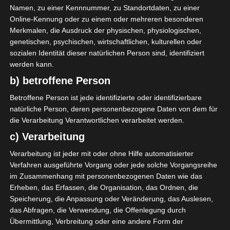
Namen, zu einer Kennnummer, zu Standortdaten, zu einer
Online-Kennung oder zu einem oder mehreren besonderen
Merkmalen, die Ausdruck der physischen, physiologischen,
2025/2026
genetischen, psychischen, wirtschaftlichen, kulturellen oder
Ligue 1 Pro Tunesien
sozialen Identität dieser natürlichen Person sind, identifiziert
2025/2026 – 12. Spieltag
werden kann.
(Hinrunde)
b) betroffene Person
Betroffene Person ist jede identifizierte oder identifizierbare
28. Oktober 2025
Platzwart
640 Views
natürliche Person, deren personenbezogene Daten von dem für
12. Spieltag 2025/2026
,
FTF
,
Hinrunde
,
Ligue 1
,
Tunesien
die Verarbeitung Verantwortlichen verarbeitet werden.
Der zwölfte Spieltag der Ligue 1 Pro Tunesien
c) Verarbeitung
2025/2026 findet am Wochenende Sa./So., den 1./2.
Verarbeitung ist jeder mit oder ohne Hilfe automatisierter
November 2025, statt (alle Spiele
Verfahren ausgeführte Vorgang oder jede solche Vorgangsreihe
im Zusammenhang mit personenbezogenen Daten wie das
Mehr lesen
Erheben, das Erfassen, die Organisation, das Ordnen, die
Speicherung, die Anpassung oder Veränderung, das Auslesen,
Die nächsten Begegnungen
das Abfragen, die Verwendung, die Offenlegung durch
Übermittlung, Verbreitung oder eine andere Form der