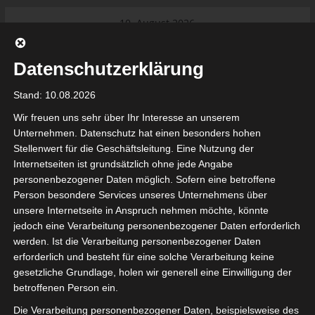
Skip
10. August 2026
to
Internationaler Sportgerichtshof
Das Neueste:
content
lehnt Eilverfahren ab – AS Soliman
Datenschutzerklärung
steuert auf die Ligue 2 zu
Ligue 1 Pro: Saison 2026/2027
Stand: 10.08.2026
beginnt am 22. und 23. August
2026 (Update)
Wir freuen uns sehr über Ihr Interesse an unserem
El Gawafel Sportives de Gafsa
Unternehmen. Datenschutz hat einen besonders hohen
(EGSG) kündigt Rückzug aus der
Stellenwert für die Geschäftsleitung. Eine Nutzung der
Meisterschaft an
Internetseiten ist grundsätzlich ohne jede Angabe
Ligue 1 Pro: Spielplan der ersten 15
Für die Nutzung von Google Adsense (Google Ireland Limited, Gordon House
personenbezogener Daten möglich. Sofern eine betroffene
Spieltage der Saison 2026/2027
Barrow Street, Dublin, D04 E5W5, Ireland) benötigen wir laut DSGVO Ihre
Person besondere Services unseres Unternehmens über
Ligue 2 Pro Tunesien 2026/2027 –
Zustimmung. Es werden seitens Google Adsense personenbezogene Date
Saison beginnt am am 19./20.
unsere Internetseite in Anspruch nehmen möchte, könnte
erhoben, verarbeitet und gespeichert. Welche Daten genau entnehmen Sie bi
September 2026
den Datenschutzbedingungen.
jedoch eine Verarbeitung personenbezogener Daten erforderlich
werden. Ist die Verarbeitung personenbezogener Daten
Google Adsense
ist deaktiviert.
✓ Erlauben
Datenschutzbedingungen
erforderlich und besteht für eine solche Verarbeitung keine
gesetzliche Grundlage, holen wir generell eine Einwilligung der
betroffenen Person ein.
Die Verarbeitung personenbezogener Daten, beispielsweise des