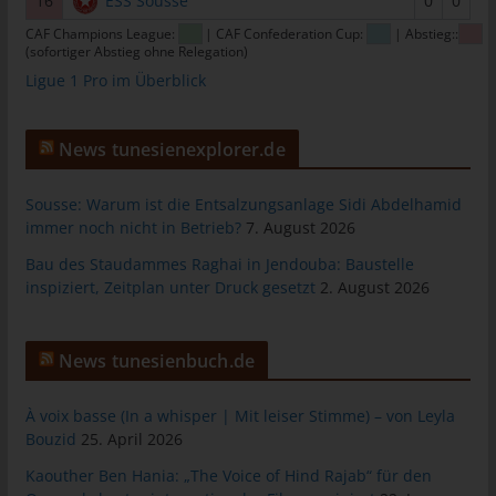
16
ESS Sousse
0
0
Personen, die unter der unmittelbaren Verantwortung des
CAF Champions League:
| CAF Confederation Cup:
| Abstieg::
Verantwortlichen oder des Auftragsverarbeiters befugt sind, die
(sofortiger Abstieg ohne Relegation)
personenbezogenen Daten zu verarbeiten.
Ligue 1 Pro im Überblick
k) Einwilligung
Einwilligung ist jede von der betroffenen Person freiwillig für den
News tunesienexplorer.de
bestimmten Fall in informierter Weise und unmissverständlich
abgegebene Willensbekundung in Form einer Erklärung oder
Sousse: Warum ist die Entsalzungsanlage Sidi Abdelhamid
einer sonstigen eindeutigen bestätigenden Handlung, mit der
immer noch nicht in Betrieb?
7. August 2026
die betroffene Person zu verstehen gibt, dass sie mit der
Bau des Staudammes Raghai in Jendouba: Baustelle
Verarbeitung der sie betreffenden personenbezogenen Daten
inspiziert, Zeitplan unter Druck gesetzt
2. August 2026
einverstanden ist.
Name und Anschrift des für die
News tunesienbuch.de
Verarbeitung Verantwortlichen
Verantwortlicher im Sinne der Datenschutz-Grundverordnung,
À voix basse (In a whisper | Mit leiser Stimme) – von Leyla
sonstiger in den Mitgliedstaaten der Europäischen Union
Bouzid
25. April 2026
geltenden Datenschutzgesetze und anderer Bestimmungen mit
Kaouther Ben Hania: „The Voice of Hind Rajab“ für den
datenschutzrechtlichem Charakter ist: