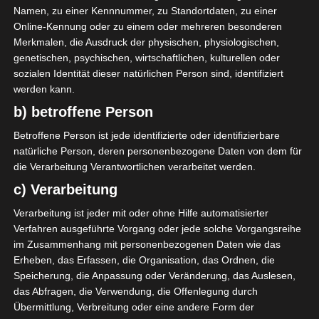
Namen, zu einer Kennnummer, zu Standortdaten, zu einer
22 Aug. 2026
16:30
Online-Kennung oder zu einem oder mehreren besonderen
-
-
PS Sakiet Eddaïer
JS Omrane
Merkmalen, die Ausdruck der physischen, physiologischen,
genetischen, psychischen, wirtschaftlichen, kulturellen oder
22 Aug. 2026
16:30
sozialen Identität dieser natürlichen Person sind, identifiziert
-
-
Stade Tunisien
CS Sfax
werden kann.
22 Aug. 2026
16:30
b) betroffene Person
-
-
ES Hammam Sousse
US Monastir
Betroffene Person ist jede identifizierte oder identifizierbare
natürliche Person, deren personenbezogene Daten von dem für
22 Aug. 2026
16:30
die Verarbeitung Verantwortlichen verarbeitet werden.
-
-
ES Tunis
ESS Sousse
c) Verarbeitung
22 Aug. 2026
16:30
Verarbeitung ist jeder mit oder ohne Hilfe automatisierter
-
-
ES Métlaoui
Club Africain
Verfahren ausgeführte Vorgang oder jede solche Vorgangsreihe
22 Aug. 2026
16:30
im Zusammenhang mit personenbezogenen Daten wie das
Erheben, das Erfassen, die Organisation, das Ordnen, die
-
-
US Ben Guerdane
CS Hammam-Lif
Speicherung, die Anpassung oder Veränderung, das Auslesen,
22 Aug. 2026
16:30
das Abfragen, die Verwendung, die Offenlegung durch
Übermittlung, Verbreitung oder eine andere Form der
-
-
CA Bizertin
AS Marsa