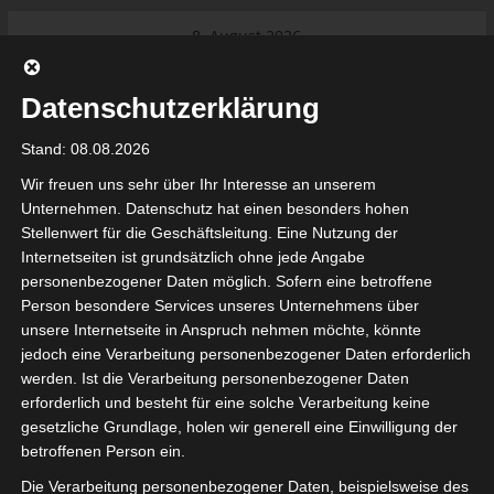
Skip
8. August 2026
to
Das Neueste:
Ligue 1 Pro: Saison 2026/2027
content
beginnt am 22. und 23. August
Datenschutzerklärung
2026 (Update)
El Gawafel Sportives de Gafsa
Stand: 08.08.2026
(EGSG) kündigt Rückzug aus der
Meisterschaft an
Wir freuen uns sehr über Ihr Interesse an unserem
Ligue 1 Pro: Spielplan der ersten 15
Unternehmen. Datenschutz hat einen besonders hohen
Spieltage der Saison 2026/2027
Stellenwert für die Geschäftsleitung. Eine Nutzung der
Ligue 2 Pro Tunesien 2026/2027 –
Internetseiten ist grundsätzlich ohne jede Angabe
Saison beginnt am am 19./20.
tunesienfussball.de
personenbezogener Daten möglich. Sofern eine betroffene
September 2026
Person besondere Services unseres Unternehmens über
Internationaler Sportgerichtshof
unsere Internetseite in Anspruch nehmen möchte, könnte
lehnt Eilverfahren ab – AS Soliman
Tunesien Ligafußball
jedoch eine Verarbeitung personenbezogener Daten erforderlich
steuert auf die Ligue 2 zu
werden. Ist die Verarbeitung personenbezogener Daten
erforderlich und besteht für eine solche Verarbeitung keine
gesetzliche Grundlage, holen wir generell eine Einwilligung der
betroffenen Person ein.
Die Verarbeitung personenbezogener Daten, beispielsweise des