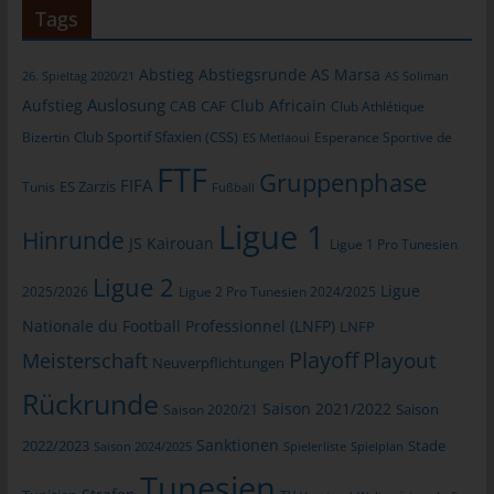
Tags
Warenkorbes im Online-Shop. Der Online-Shop merkt sich die
Artikel, die ein Kunde in den virtuellen Warenkorb gelegt hat,
über ein Cookie.
Abstieg
Abstiegsrunde
AS Marsa
26. Spieltag 2020/21
AS Soliman
Die betroffene Person kann die Setzung von Cookies durch
Auslosung
Aufstieg
Club Africain
CAB
CAF
Club Athlétique
unsere Internetseite jederzeit mittels einer entsprechenden
Club Sportif Sfaxien (CSS)
Bizertin
Esperance Sportive de
ES Metlaoui
Einstellung des genutzten Internetbrowsers verhindern und
FTF
damit der Setzung von Cookies dauerhaft widersprechen.
Gruppenphase
FIFA
Tunis
ES Zarzis
Fußball
Ferner können bereits gesetzte Cookies jederzeit über einen
Internetbrowser oder andere Softwareprogramme gelöscht
Ligue 1
Hinrunde
JS Kairouan
Ligue 1 Pro Tunesien
werden. Dies ist in allen gängigen Internetbrowsern möglich.
Deaktiviert die betroffene Person die Setzung von Cookies in
Ligue 2
Ligue
2025/2026
Ligue 2 Pro Tunesien 2024/2025
dem genutzten Internetbrowser, sind unter Umständen nicht alle
Funktionen unserer Internetseite vollumfänglich nutzbar.
Nationale du Football Professionnel (LNFP)
LNFP
Playoff
Playout
Meisterschaft
Neuverpflichtungen
Erfassung von allgemeinen Daten und
Rückrunde
Informationen
Saison 2021/2022
Saison 2020/21
Saison
Die Internetseite erfasst mit jedem Aufruf der Internetseite durch
Sanktionen
2022/2023
Stade
Saison 2024/2025
Spielerliste
Spielplan
eine betroffene Person oder ein automatisiertes System eine
Tunesien
Reihe von allgemeinen Daten und Informationen. Diese