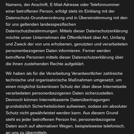
Namens, der Anschrift, E-Mail-Adresse oder Telefonnummer
einer betroffenen Person, erfolgt stets im Einklang mit der
Datenschutz-Grundverordnung und in Übereinstimmung mit den
für uns geltenden landesspezifischen
Sie befinden sich hier:
Startseite
»
17. Spieltag
Datenschutzbestimmungen. Mittels dieser Datenschutzerklärung
2024/2025
möchte unser Unternehmen die Öffentlichkeit über Art, Umfang
und Zweck der von uns erhobenen, genutzten und verarbeiteten
personenbezogenen Daten informieren. Ferner werden
17. Spieltag 2024/2025
betroffene Personen mittels dieser Datenschutzerklärung über
die ihnen zustehenden Rechte aufgeklärt.
Wir haben als für die Verarbeitung Verantwortlicher zahlreiche
technische und organisatorische Maßnahmen umgesetzt, um
einen möglichst lückenlosen Schutz der über diese Internetseite
verarbeiteten personenbezogenen Daten sicherzustellen.
Dennoch können Internetbasierte Datenübertragungen
grundsätzlich Sicherheitslücken aufweisen, sodass ein absoluter
Schutz nicht gewährleistet werden kann. Aus diesem Grund
steht es jeder betroffenen Person frei, personenbezogene
Daten auch auf alternativen Wegen, beispielsweise telefonisch,
an uns zu übermitteln.