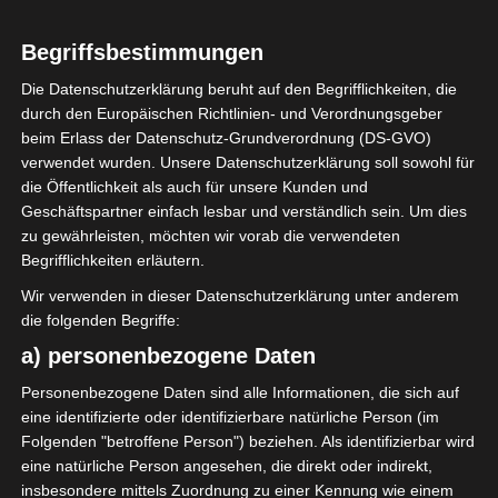
2024/2025
Begriffsbestimmungen
Ligue 1 Pro Tunesien
Die Datenschutzerklärung beruht auf den Begrifflichkeiten, die
durch den Europäischen Richtlinien- und Verordnungsgeber
2024/2025 – 17. Spieltag
beim Erlass der Datenschutz-Grundverordnung (DS-GVO)
(Rückrunde)
verwendet wurden. Unsere Datenschutzerklärung soll sowohl für
die Öffentlichkeit als auch für unsere Kunden und
1. Februar 2025
Platzwart
1207 Views
Geschäftspartner einfach lesbar und verständlich sein. Um dies
17. Spieltag 2024/2025
,
FTF
,
Ligue 1
,
Rückrunde
,
Tunesien
zu gewährleisten, möchten wir vorab die verwendeten
Begrifflichkeiten erläutern.
Der siebzehnte Spieltag der Ligue 1 Pro Tunesien
2024/2025 findet am Samstag, den 1. Februar und
Wir verwenden in dieser Datenschutzerklärung unter anderem
Sonntag, den 2. Februar
die folgenden Begriffe:
a) personenbezogene Daten
Mehr lesen
Personenbezogene Daten sind alle Informationen, die sich auf
eine identifizierte oder identifizierbare natürliche Person (im
Die nächsten Begegnungen
Folgenden "betroffene Person") beziehen. Als identifizierbar wird
eine natürliche Person angesehen, die direkt oder indirekt,
SPIELTAG 1
insbesondere mittels Zuordnung zu einer Kennung wie einem