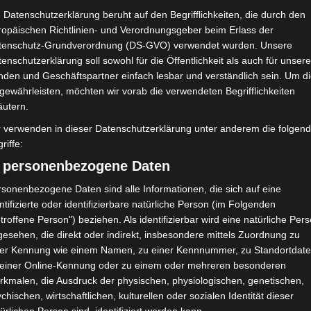
 Datenschutzerklärung beruht auf den Begrifflichkeiten, die durch den
ropäischen Richtlinien- und Verordnungsgeber beim Erlass der
tenschutz-Grundverordnung (DS-GVO) verwendet wurden. Unsere
enschutzerklärung soll sowohl für die Öffentlichkeit als auch für unser
nden und Geschäftspartner einfach lesbar und verständlich sein. Um d
gewährleisten, möchten wir vorab die verwendeten Begrifflichkeiten
äutern.
r verwenden in dieser Datenschutzerklärung unter anderem die folgen
riffe:
) personenbezogene Daten
sonenbezogene Daten sind alle Informationen, die sich auf eine
ntifizierte oder identifizierbare natürliche Person (im Folgenden
troffene Person") beziehen. Als identifizierbar wird eine natürliche Per
esehen, die direkt oder indirekt, insbesondere mittels Zuordnung zu
26 – 5. Spieltag (Hinrunde)
ner Kennung wie einem Namen, zu einer Kennnummer, zu Standortdate
 einer Online-Kennung oder zu einem oder mehreren besonderen
g 2025/2026
,
FTF
,
Hinrunde
,
Ligue 1
,
Tunesien
rkmalen, die Ausdruck der physischen, physiologischen, genetischen,
chischen, wirtschaftlichen, kulturellen oder sozialen Identität dieser
25/2026 findet am Donnerstag, Samstag und Sonntag, 11., 13.