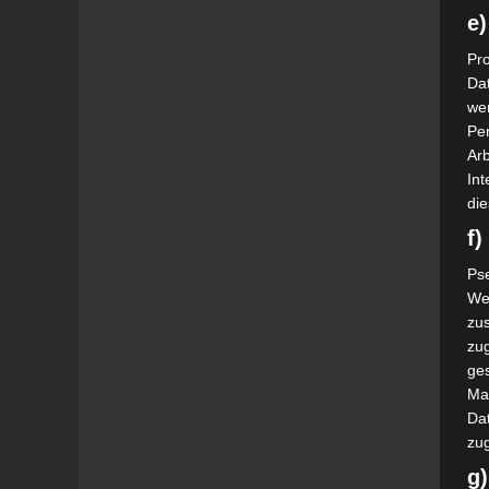
e)
Pro
Da
wer
Pe
Arb
Int
die
f
Ps
We
zus
zu
ge
Ma
Dat
zu
g)