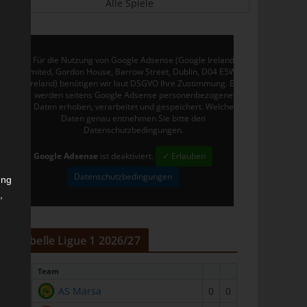
Alle Spiele
Für die Nutzung von Google Adsense (Google Ireland
Limited, Gordon House, Barrow Street, Dublin, D04 E5W5,
Ireland) benötigen wir laut DSGVO Ihre Zustimmung. Es
werden seitens Google Adsense personenbezogene
Daten erhoben, verarbeitet und gespeichert. Welche
Daten genau entnehmen Sie bitte den
Datenschutzbedingungen.
Google Adsense
ist deaktiviert.
✓ Erlauben
Datenschutzbedingungen
ung
,
r
Tabelle Ligue 1 2026/27
#
Team
1
AS Marsa
0
0