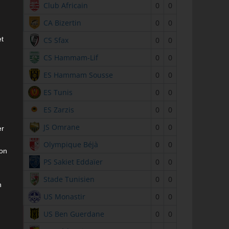
2
Club Africain
0
0
3
CA Bizertin
0
0
et
4
CS Sfax
0
0
5
CS Hammam-Lif
0
0
6
ES Hammam Sousse
0
0
7
ES Tunis
0
0
8
ES Zarzis
0
0
9
JS Omrane
0
0
er
10
Olympique Béjà
0
0
son
11
PS Sakiet Eddaïer
0
0
12
Stade Tunisien
0
0
n
13
US Monastir
0
0
14
US Ben Guerdane
0
0