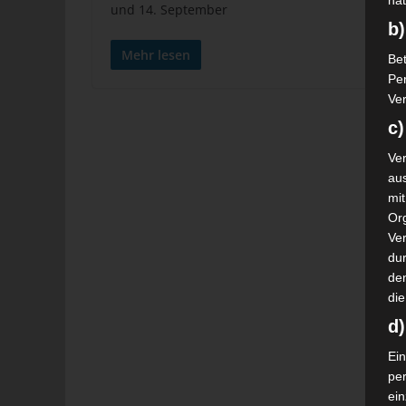
nat
und 14. September
b)
Mehr lesen
Bet
Pe
Ver
c)
Ver
au
mi
Or
Ve
dur
de
die
d
Ein
pe
ei