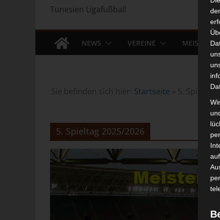
Di
Tunesien Ligafußball
der
erf
Üb
NEWS
VEREINE
MEISTERS
Da
un
un
inf
Da
Sie befinden sich hier:
Startseite
»
5. Spieltag
Wir
un
lüc
5. Spieltag 2025/2026
pe
Int
auf
Aus
pe
tel
B