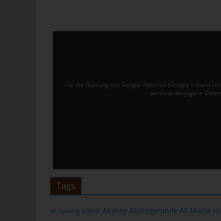
Ver
de
un
tun
Uw
Ru
Für die Nutzung von Google Adsense (Google Ireland Lim
personenbezogene Daten 
40
Te
E-
C
Die
üb
Tags
ge
Zah
Abstieg
Abstiegsrunde
AS Marsa
26. Spieltag 2020/21
AS
ent