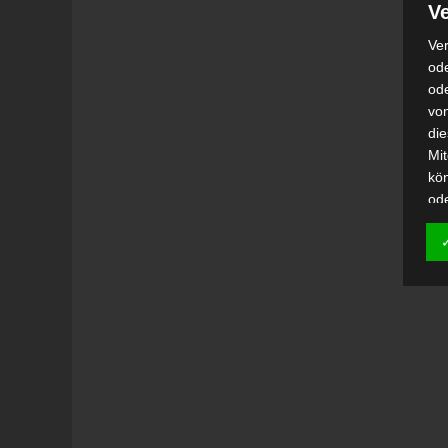
Ve
Ver
ode
od
vo
di
Mi
kö
od
h)
Auf
Ei
Ver
i
Emp
od
una
Be