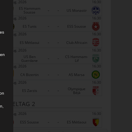
22 Aug. 2026
16:30
ES Hammam
-
-
US Monastir
Sousse
22 Aug. 2026
16:30
-
-
e
ES Tunis
ESS Sousse
ies
22 Aug. 2026
16:30
-
-
ES Métlaoui
Club Africain
22 Aug. 2026
16:30
den
US Ben
CS Hammam-
-
-
Guerdane
Lif
22 Aug. 2026
16:30
-
-
CA Bizertin
AS Marsa
22 Aug. 2026
16:30
Olympique
-
-
ES Zarzis
Béjà
son
SPIELTAG 2
n,
29 Aug. 2026
16:30
-
-
ESS Sousse
ES Métlaoui