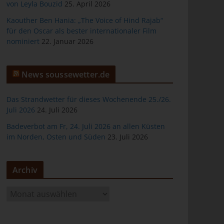
von Leyla Bouzid
25. April 2026
Kaouther Ben Hania: „The Voice of Hind Rajab“
für den Oscar als bester internationaler Film
nominiert
22. Januar 2026
er
News soussewetter.de
Das Strandwetter für dieses Wochenende 25./26.
Juli 2026
24. Juli 2026
Badeverbot am Fr, 24. Juli 2026 an allen Küsten
ten
im Norden, Osten und Süden
23. Juli 2026
gen
Archiv
A
r
c