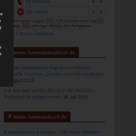
15
ES Métlaoui
0
0
16
ESS Sousse
0
0
he
n
CAF Champions League:
| CAF Confederation Cup:
| Abstieg::
(sofortiger Abstieg ohne Relegation)
g
Ligue 1 Pro im Überblick
e
News tunesienexplorer.de
t
Bau des Staudammes Raghai in Jendouba:
Baustelle inspiziert, Zeitplan unter Druck gesetzt
2. August 2026
des
Sidi Bou Said wurde offiziell in die UNESCO-
Welterbeliste aufgenommen
28. Juli 2026
ng
News tunesienbuch.de
À voix basse (In a whisper | Mit leiser Stimme) –
h