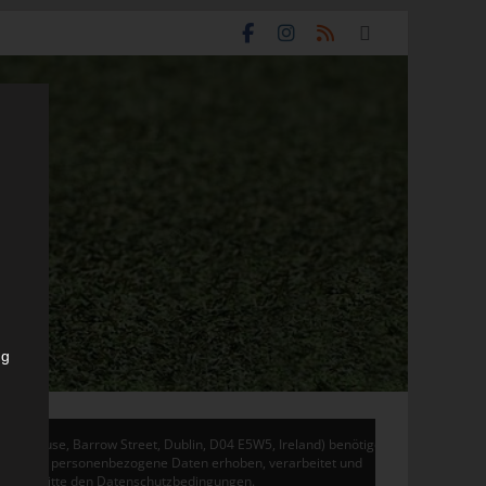
ng
don House, Barrow Street, Dublin, D04 E5W5, Ireland) benötigen
 Adsense personenbezogene Daten erhoben, verarbeitet und
en Sie bitte den Datenschutzbedingungen.