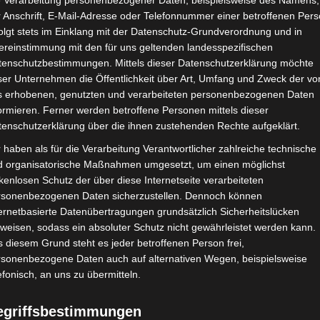
e Verarbeitung personenbezogener Daten, beispielsweise des Namens,
 Anschrift, E-Mail-Adresse oder Telefonnummer einer betroffenen Pers
Google Adsense
ist deaktiviert.
✓ Erla
olgt stets im Einklang mit der Datenschutz-Grundverordnung und in
ereinstimmung mit den für uns geltenden landesspezifischen
CHAFTEN
STADIEN
IMPRESSUM
tenschutzbestimmungen. Mittels dieser Datenschutzerklärung möchte
ser Unternehmen die Öffentlichkeit über Art, Umfang und Zweck der vo
s erhobenen, genutzten und verarbeiteten personenbezogenen Daten
ormieren. Ferner werden betroffene Personen mittels dieser
tenschutzerklärung über die ihnen zustehenden Rechte aufgeklärt.
 2025/2026
 haben als für die Verarbeitung Verantwortlicher zahlreiche technische
d organisatorische Maßnahmen umgesetzt, um einen möglichst
kenlosen Schutz der über diese Internetseite verarbeiteten
rsonenbezogenen Daten sicherzustellen. Dennoch können
ernetbasierte Datenübertragungen grundsätzlich Sicherheitslücken
weisen, sodass ein absoluter Schutz nicht gewährleistet werden kann.
 diesem Grund steht es jeder betroffenen Person frei,
rsonenbezogene Daten auch auf alternativen Wegen, beispielsweise
efonisch, an uns zu übermitteln.
egriffsbestimmungen