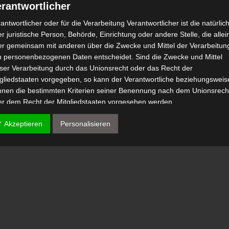
rantwortlicher
antwortlicher oder für die Verarbeitung Verantwortlicher ist die natürlic
r juristische Person, Behörde, Einrichtung oder andere Stelle, die allei
er gemeinsam mit anderen über die Zwecke und Mittel der Verarbeitun
n personenbezogenen Daten entscheidet. Sind die Zwecke und Mittel
eser Verarbeitung durch das Unionsrecht oder das Recht der
tgliedstaaten vorgegeben, so kann der Verantwortliche beziehungsweis
nnen die bestimmten Kriterien seiner Benennung nach dem Unionsrech
er dem Recht der Mitgliedstaaten vorgesehen werden.
 Auftragsverarbeiter
✓ Akzeptieren
Personalisieren
tragsverarbeiter ist eine natürliche oder juristische Person, Behörde,
nrichtung oder andere Stelle, die personenbezogene Daten im Auftrag 
antwortlichen verarbeitet.
) Empfänger
fänger ist eine natürliche oder juristische Person, Behörde, Einrichtu
er andere Stelle, der personenbezogene Daten offengelegt werden,
bhängig davon, ob es sich bei ihr um einen Dritten handelt oder nicht.
hörden, die im Rahmen eines bestimmten Untersuchungsauftrags nac