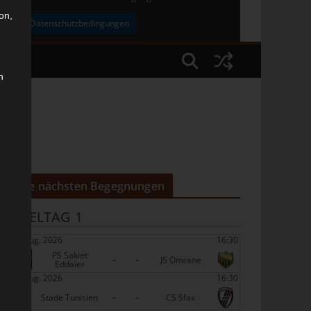
on,
uben
Datenschutzbedingungen
n
Die nächsten Begegnungen
SPIELTAG 1
22 Aug. 2026
16:30
PS Sakiet
-
-
JS Omrane
Eddaïer
22 Aug. 2026
16:30
-
-
Stade Tunisien
CS Sfax