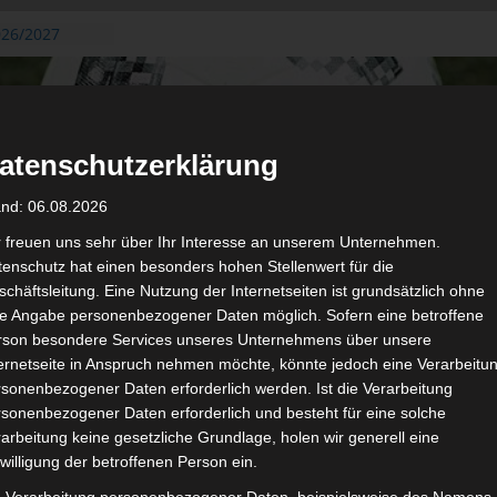
026/2027
3. August
de Gafsa
ug aus der
atenschutzerklärung
n der ersten 15
 2026/2027
and: 06.08.2026
 2026/2027 –
 19./20.
r freuen uns sehr über Ihr Interesse an unserem Unternehmen.
enschutz hat einen besonders hohen Stellenwert für die
gerichtshof
chäftsleitung. Eine Nutzung der Internetseiten ist grundsätzlich ohne
 – AS Soliman
de Angabe personenbezogener Daten möglich. Sofern eine betroffene
2 zu
rson besondere Services unseres Unternehmens über unsere
ternetseite in Anspruch nehmen möchte, könnte jedoch eine Verarbeitu
sonenbezogener Daten erforderlich werden. Ist die Verarbeitung
sonenbezogener Daten erforderlich und besteht für eine solche
arbeitung keine gesetzliche Grundlage, holen wir generell eine
de
Für die Nutzung von Google Adsense (Google Ireland Limited, Gor
willigung der betroffenen Person ein.
wir laut DSGVO Ihre Zustimmung. Es werden seitens Google
gespeichert. Welche Daten genau entnehm