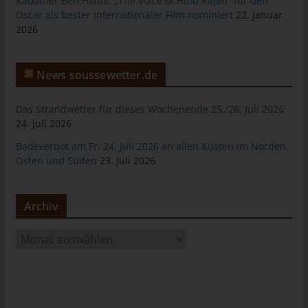
Kaouther Ben Hania: „The Voice of Hind Rajab“ für den
tunesienfussball.de
Oscar als bester internationaler Film nominiert
22. Januar
2026
Uwe Wassenberg
Rue 2 Mars
News soussewetter.de
4022 Akouda - Tunesien
Telefon: +216 216 16 616
Das Strandwetter für dieses Wochenende 25./26. Juli 2026
24. Juli 2026
E-Mail:
Badeverbot am Fr, 24. Juli 2026 an allen Küsten im Norden,
Cookies
Osten und Süden
23. Juli 2026
Die Internetseiten verwenden Cookies. Cookies sind
Textdateien, welche über einen Internetbrowser auf einem
Archiv
Computersystem abgelegt und gespeichert werden.
Zahlreiche Internetseiten und Server verwenden Cookies. Viele
A
Cookies enthalten eine sogenannte Cookie-ID. Eine Cookie-ID
r
ist eine eindeutige Kennung des Cookies. Sie besteht aus einer
c
Zeichenfolge, durch welche Internetseiten und Server dem
h
konkreten Internetbrowser zugeordnet werden können, in dem
i