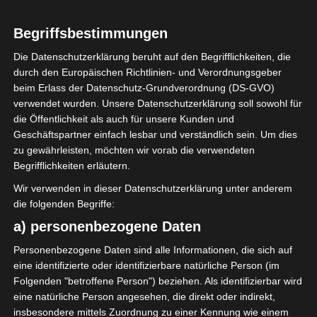
Begriffsbestimmungen
2023/2024
Die Datenschutzerklärung beruht auf den Begrifflichkeiten, die
Ligue 1 Pro Tunesien
durch den Europäischen Richtlinien- und Verordnungsgeber
2023/2024 – 7. Spieltag Playout
beim Erlass der Datenschutz-Grundverordnung (DS-GVO)
verwendet wurden. Unsere Datenschutzerklärung soll sowohl für
(Abstiegsrunde)
die Öffentlichkeit als auch für unsere Kunden und
Geschäftspartner einfach lesbar und verständlich sein. Um dies
13. April 2024
Platzwart
1262 Views
zu gewährleisten, möchten wir vorab die verwendeten
7. Spieltag 2023/2024 Playout
,
FTF
,
Ligue 1
,
Playout
,
Tunesien
Begrifflichkeiten erläutern.
Der siebte Spieltag der Abstiegsrunde (Playout) der
Wir verwenden in dieser Datenschutzerklärung unter anderem
Ligue 1 Pro Tunesien 2023/2024 findet am
die folgenden Begriffe:
Samstag/Sonntag, den 13./14. April 2024 statt.
a) personenbezogene Daten
Mehr lesen
Personenbezogene Daten sind alle Informationen, die sich auf
eine identifizierte oder identifizierbare natürliche Person (im
Folgenden "betroffene Person") beziehen. Als identifizierbar wird
Die nächsten Begegnungen
eine natürliche Person angesehen, die direkt oder indirekt,
insbesondere mittels Zuordnung zu einer Kennung wie einem