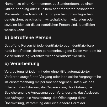
SPIELTAG 1
Namen, zu einer Kennnummer, zu Standortdaten, zu einer
Online-Kennung oder zu einem oder mehreren besonderen
22 Aug. 2026
16:30
Merkmalen, die Ausdruck der physischen, physiologischen,
-
-
PS Sakiet Eddaïer
JS Omrane
genetischen, psychischen, wirtschaftlichen, kulturellen oder
22 Aug. 2026
16:30
sozialen Identität dieser natürlichen Person sind, identifiziert
werden kann.
-
-
Stade Tunisien
CS Sfax
b) betroffene Person
22 Aug. 2026
16:30
Betroffene Person ist jede identifizierte oder identifizierbare
-
-
ES Hammam Sousse
US Monastir
natürliche Person, deren personenbezogene Daten von dem für
22 Aug. 2026
16:30
die Verarbeitung Verantwortlichen verarbeitet werden.
-
-
c) Verarbeitung
ES Tunis
ESS Sousse
22 Aug. 2026
16:30
Verarbeitung ist jeder mit oder ohne Hilfe automatisierter
Verfahren ausgeführte Vorgang oder jede solche Vorgangsreihe
-
-
ES Métlaoui
Club Africain
im Zusammenhang mit personenbezogenen Daten wie das
22 Aug. 2026
16:30
Erheben, das Erfassen, die Organisation, das Ordnen, die
Speicherung, die Anpassung oder Veränderung, das Auslesen,
-
-
US Ben Guerdane
CS Hammam-Lif
das Abfragen, die Verwendung, die Offenlegung durch
22 Aug. 2026
16:30
Übermittlung, Verbreitung oder eine andere Form der