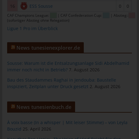
16
ESS Sousse
0
0
Personen, die unter der unmittelbaren Verantwortung des
Verantwortlichen oder des Auftragsverarbeiters befugt sind, die
CAF Champions League:
| CAF Confederation Cup:
| Abstieg::
personenbezogenen Daten zu verarbeiten.
(sofortiger Abstieg ohne Relegation)
Ligue 1 Pro im Überblick
k) Einwilligung
Einwilligung ist jede von der betroffenen Person freiwillig für den
bestimmten Fall in informierter Weise und unmissverständlich
News tunesienexplorer.de
abgegebene Willensbekundung in Form einer Erklärung oder
einer sonstigen eindeutigen bestätigenden Handlung, mit der
Sousse: Warum ist die Entsalzungsanlage Sidi Abdelhamid
die betroffene Person zu verstehen gibt, dass sie mit der
immer noch nicht in Betrieb?
7. August 2026
Verarbeitung der sie betreffenden personenbezogenen Daten
Bau des Staudammes Raghai in Jendouba: Baustelle
einverstanden ist.
inspiziert, Zeitplan unter Druck gesetzt
2. August 2026
Name und Anschrift des für die
Verarbeitung Verantwortlichen
News tunesienbuch.de
Verantwortlicher im Sinne der Datenschutz-Grundverordnung,
sonstiger in den Mitgliedstaaten der Europäischen Union
À voix basse (In a whisper | Mit leiser Stimme) – von Leyla
geltenden Datenschutzgesetze und anderer Bestimmungen mit
Bouzid
25. April 2026
datenschutzrechtlichem Charakter ist: