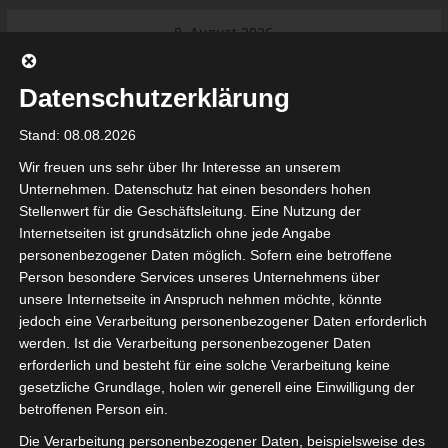
Skip
8. August 2026
to
Das Neueste:
Ligue 1 Pro: Saison 2026/2027
content
beginnt am 22. und 23. August
Datenschutzerklärung
2026 (Update)
El Gawafel Sportives de Gafsa
Stand: 08.08.2026
(EGSG) kündigt Rückzug aus der
Meisterschaft an
Wir freuen uns sehr über Ihr Interesse an unserem
Ligue 1 Pro: Spielplan der ersten 15
Unternehmen. Datenschutz hat einen besonders hohen
Spieltage der Saison 2026/2027
Stellenwert für die Geschäftsleitung. Eine Nutzung der
Ligue 2 Pro Tunesien 2026/2027 –
Internetseiten ist grundsätzlich ohne jede Angabe
Saison beginnt am am 19./20.
tunesienfussball.de
personenbezogener Daten möglich. Sofern eine betroffene
September 2026
Person besondere Services unseres Unternehmens über
Internationaler Sportgerichtshof
unsere Internetseite in Anspruch nehmen möchte, könnte
lehnt Eilverfahren ab – AS Soliman
Tunesien Ligafußball
jedoch eine Verarbeitung personenbezogener Daten erforderlich
steuert auf die Ligue 2 zu
werden. Ist die Verarbeitung personenbezogener Daten
Nutzung von Google Adsense (Google Ireland Limited, Gordon House, Barrow Stree
erforderlich und besteht für eine solche Verarbeitung keine
, Ireland) benötigen wir laut DSGVO Ihre Zustimmung. Es werden seitens Goog
gesetzliche Grundlage, holen wir generell eine Einwilligung der
nbezogene Daten erhoben, verarbeitet und gespeichert. Welche Daten genau 
bitte den Datenschutzbedingungen.
betroffenen Person ein.
Die Verarbeitung personenbezogener Daten, beispielsweise des
Google Adsense
ist deaktiviert.
✓ Erlauben
Datenschutzbedingungen