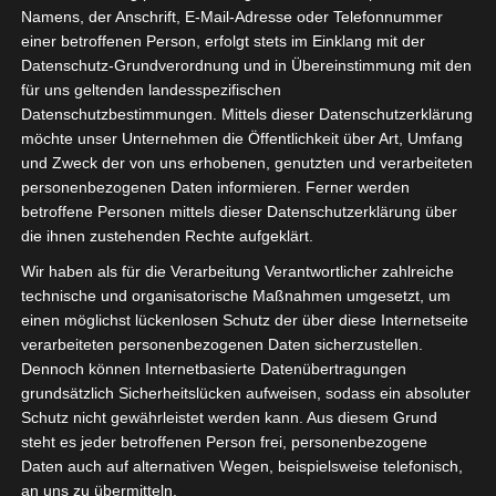
Namens, der Anschrift, E-Mail-Adresse oder Telefonnummer
einer betroffenen Person, erfolgt stets im Einklang mit der
Datenschutz-Grundverordnung und in Übereinstimmung mit den
für uns geltenden landesspezifischen
Sie befinden sich hier:
Startseite
»
7. Spieltag
Datenschutzbestimmungen. Mittels dieser Datenschutzerklärung
möchte unser Unternehmen die Öffentlichkeit über Art, Umfang
2023/2024 Playout
und Zweck der von uns erhobenen, genutzten und verarbeiteten
personenbezogenen Daten informieren. Ferner werden
betroffene Personen mittels dieser Datenschutzerklärung über
7. Spieltag 2023/2024 Playout
die ihnen zustehenden Rechte aufgeklärt.
Wir haben als für die Verarbeitung Verantwortlicher zahlreiche
technische und organisatorische Maßnahmen umgesetzt, um
einen möglichst lückenlosen Schutz der über diese Internetseite
verarbeiteten personenbezogenen Daten sicherzustellen.
Dennoch können Internetbasierte Datenübertragungen
grundsätzlich Sicherheitslücken aufweisen, sodass ein absoluter
Schutz nicht gewährleistet werden kann. Aus diesem Grund
steht es jeder betroffenen Person frei, personenbezogene
Daten auch auf alternativen Wegen, beispielsweise telefonisch,
an uns zu übermitteln.