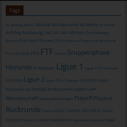
Warenkorbes im Online-Shop. Der Online-Shop merkt sich die
Tags
Artikel, die ein Kunde in den virtuellen Warenkorb gelegt hat,
über ein Cookie.
Abstieg
Abstiegsrunde
AS Marsa
26. Spieltag 2020/21
AS Soliman
Die betroffene Person kann die Setzung von Cookies durch
unsere Internetseite jederzeit mittels einer entsprechenden
Auslosung
Aufstieg
Club Africain
CAB
CAF
Club Athlétique
Einstellung des genutzten Internetbrowsers verhindern und
Club Sportif Sfaxien (CSS)
Bizertin
Esperance Sportive de
ES Metlaoui
damit der Setzung von Cookies dauerhaft widersprechen.
FTF
Ferner können bereits gesetzte Cookies jederzeit über einen
Gruppenphase
FIFA
Tunis
ES Zarzis
Fußball
Internetbrowser oder andere Softwareprogramme gelöscht
werden. Dies ist in allen gängigen Internetbrowsern möglich.
Ligue 1
Hinrunde
JS Kairouan
Ligue 1 Pro Tunesien
Deaktiviert die betroffene Person die Setzung von Cookies in
dem genutzten Internetbrowser, sind unter Umständen nicht alle
Ligue 2
Ligue
2025/2026
Ligue 2 Pro Tunesien 2024/2025
Funktionen unserer Internetseite vollumfänglich nutzbar.
Nationale du Football Professionnel (LNFP)
LNFP
Erfassung von allgemeinen Daten und
Playoff
Playout
Meisterschaft
Neuverpflichtungen
Informationen
Rückrunde
Saison 2021/2022
Saison 2020/21
Saison
Die Internetseite erfasst mit jedem Aufruf der Internetseite durch
eine betroffene Person oder ein automatisiertes System eine
Sanktionen
2022/2023
Stade
Saison 2024/2025
Spielerliste
Spielplan
Reihe von allgemeinen Daten und Informationen. Diese