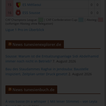
15
ES Métlaoui
0
0
tunesienfussball.de
Uwe Wassenberg
16
ESS Sousse
0
0
Rue 2 Mars
CAF Champions League:
| CAF Confederation Cup:
| Abstieg::
(sofortiger Abstieg ohne Relegation)
4022 Akouda - Tunesien
Ligue 1 Pro im Überblick
Telefon: +216 216 16 616
E-Mail:
News tunesienexplorer.de
Cookies
Sousse: Warum ist die Entsalzungsanlage Sidi Abdelhamid
immer noch nicht in Betrieb?
7. August 2026
Die Internetseiten verwenden Cookies. Cookies sind
Textdateien, welche über einen Internetbrowser auf einem
Bau des Staudammes Raghai in Jendouba: Baustelle
Computersystem abgelegt und gespeichert werden.
inspiziert, Zeitplan unter Druck gesetzt
2. August 2026
Zahlreiche Internetseiten und Server verwenden Cookies. Viele
Cookies enthalten eine sogenannte Cookie-ID. Eine Cookie-ID
News tunesienbuch.de
ist eine eindeutige Kennung des Cookies. Sie besteht aus einer
Zeichenfolge, durch welche Internetseiten und Server dem
À voix basse (In a whisper | Mit leiser Stimme) – von Leyla
konkreten Internetbrowser zugeordnet werden können, in dem