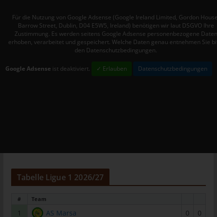
Mitgliedstaaten vorgesehen werden.
Für die Nutzung von Google Adsense (Google Ireland Limited, Gordon House
h) Auftragsverarbeiter
Barrow Street, Dublin, D04 E5W5, Ireland) benötigen wir laut DSGVO Ihre
Zustimmung. Es werden seitens Google Adsense personenbezogene Date
Auftragsverarbeiter ist eine natürliche oder juristische Person,
erhoben, verarbeitet und gespeichert. Welche Daten genau entnehmen Sie bi
Behörde, Einrichtung oder andere Stelle, die personenbezogene
den Datenschutzbedingungen.
Daten im Auftrag des Verantwortlichen verarbeitet.
Google Adsense
ist deaktiviert.
✓ Erlauben
Datenschutzbedingungen
i) Empfänger
Empfänger ist eine natürliche oder juristische Person, Behörde,
Einrichtung oder andere Stelle, der personenbezogene Daten
offengelegt werden, unabhängig davon, ob es sich bei ihr um
einen Dritten handelt oder nicht. Behörden, die im Rahmen
eines bestimmten Untersuchungsauftrags nach dem
Unionsrecht oder dem Recht der Mitgliedstaaten
möglicherweise personenbezogene Daten erhalten, gelten
jedoch nicht als Empfänger.
Tabelle Ligue 1 2026/27
j) Dritter
Dritter ist eine natürliche oder juristische Person, Behörde,
#
Team
Einrichtung oder andere Stelle außer der betroffenen Person,
1
AS Marsa
0
0
dem Verantwortlichen, dem Auftragsverarbeiter und den