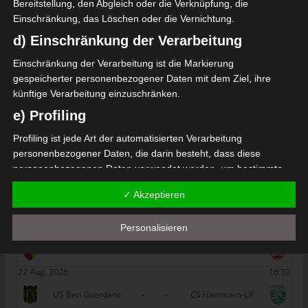
Bereitstellung, den Abgleich oder die Verknüpfung, die
Einschränkung, das Löschen oder die Vernichtung.
SPIELTAG 1
d) Einschränkung der Verarbeitung
22 Aug. 2026
16:30
Einschränkung der Verarbeitung ist die Markierung
-
-
PS Sakiet Eddaïer
JS Omrane
gespeicherter personenbezogener Daten mit dem Ziel, ihre
künftige Verarbeitung einzuschränken.
22 Aug. 2026
16:30
e) Profiling
-
-
Stade Tunisien
CS Sfax
Profiling ist jede Art der automatisierten Verarbeitung
22 Aug. 2026
16:30
personenbezogener Daten, die darin besteht, dass diese
-
-
ES Hammam Sousse
US Monastir
personenbezogenen Daten verwendet werden, um bestimmte
22 Aug. 2026
16:30
persönliche Aspekte, die sich auf eine natürliche Person
✓ Akzeptieren
beziehen, zu bewerten, insbesondere, um Aspekte bezüglich
-
-
ES Tunis
ESS Sousse
Arbeitsleistung, wirtschaftlicher Lage, Gesundheit, persönlicher
22 Aug. 2026
16:30
Personalisieren
Vorlieben, Interessen, Zuverlässigkeit, Verhalten, Aufenthaltsort
oder Ortswechsel dieser natürlichen Person zu analysieren oder
-
-
ES Métlaoui
Club Africain
vorherzusagen.
22 Aug. 2026
16:30
f) Pseudonymisierung
-
-
US Ben Guerdane
CS Hammam-Lif
Pseudonymisierung ist die Verarbeitung personenbezogener