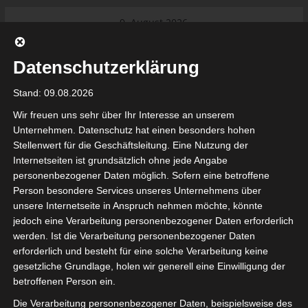
Skip
9. August 2026
to
Das Neueste:
Ligue 1 Pro: Saison 2026/2027
content
beginnt am 22. und 23. August
Datenschutzerklärung
2026 (Update)
El Gawafel Sportives de Gafsa
Stand: 09.08.2026
(EGSG) kündigt Rückzug aus der
Meisterschaft an
Wir freuen uns sehr über Ihr Interesse an unserem
Ligue 1 Pro: Spielplan der ersten 15
Unternehmen. Datenschutz hat einen besonders hohen
Spieltage der Saison 2026/2027
Stellenwert für die Geschäftsleitung. Eine Nutzung der
Ligue 2 Pro Tunesien 2026/2027 –
Internetseiten ist grundsätzlich ohne jede Angabe
Saison beginnt am am 19./20.
tunesienfussball.de
personenbezogener Daten möglich. Sofern eine betroffene
September 2026
Person besondere Services unseres Unternehmens über
Internationaler Sportgerichtshof
unsere Internetseite in Anspruch nehmen möchte, könnte
lehnt Eilverfahren ab – AS Soliman
Tunesien Ligafußball
jedoch eine Verarbeitung personenbezogener Daten erforderlich
steuert auf die Ligue 2 zu
werden. Ist die Verarbeitung personenbezogener Daten
erforderlich und besteht für eine solche Verarbeitung keine
gesetzliche Grundlage, holen wir generell eine Einwilligung der
betroffenen Person ein.
Die Verarbeitung personenbezogener Daten, beispielsweise des