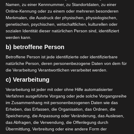
Namen, zu einer Kennnummer, zu Standortdaten, zu einer
LIGUE 1
VEREINE
Online-Kennung oder zu einem oder mehreren besonderen
Merkmalen, die Ausdruck der physischen, physiologischen,
Sanktionen gegen
genetischen, psychischen, wirtschaftlichen, kulturellen oder
verschiedene Vereine der Ligue
sozialen Identität dieser natürlichen Person sind, identifiziert
1 Pro
werden kann.
b) betroffene Person
27. Mai 2022
Platzwart
2319 Views
Betroffene Person ist jede identifizierte oder identifizierbare
Auslosung
,
Club Africain
,
Club Sportif Sfaxien (CSS)
,
ES Metlaoui
,
ES Zarzis
,
natürliche Person, deren personenbezogene Daten von dem für
Ligue Nationale du Football Professionnel (LNFP)
,
die Verarbeitung Verantwortlichen verarbeitet werden.
Olympique de Béjà
,
Sanktionen
,
Strafen
,
Verstöße
c) Verarbeitung
Der Vorstand der Ligue Nationale du Football
Verarbeitung ist jeder mit oder ohne Hilfe automatisierter
Professionnel (LNFP) hat auf seiner Sitzung am
Verfahren ausgeführte Vorgang oder jede solche Vorgangsreihe
Freitag beschlossen, eine Reihe von Sanktionen
im Zusammenhang mit personenbezogenen Daten wie das
Erheben, das Erfassen, die Organisation, das Ordnen, die
Speicherung, die Anpassung oder Veränderung, das Auslesen,
Mehr lesen
das Abfragen, die Verwendung, die Offenlegung durch
Übermittlung, Verbreitung oder eine andere Form der
Die nächsten Begegnungen