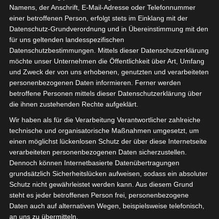
Namens, der Anschrift, E-Mail-Adresse oder Telefonnummer
einer betroffenen Person, erfolgt stets im Einklang mit der
Datenschutz-Grundverordnung und in Übereinstimmung mit den
für uns geltenden landesspezifischen
Datenschutzbestimmungen. Mittels dieser Datenschutzerklärung
möchte unser Unternehmen die Öffentlichkeit über Art, Umfang
und Zweck der von uns erhobenen, genutzten und verarbeiteten
personenbezogenen Daten informieren. Ferner werden
Für die Nutzung von Google Adsense (Google Ireland Limited, Gordon House
betroffene Personen mittels dieser Datenschutzerklärung über
Barrow Street, Dublin, D04 E5W5, Ireland) benötigen wir laut DSGVO Ihre
die ihnen zustehenden Rechte aufgeklärt.
Zustimmung. Es werden seitens Google Adsense personenbezogene Date
erhoben, verarbeitet und gespeichert. Welche Daten genau entnehmen Sie bi
Wir haben als für die Verarbeitung Verantwortlicher zahlreiche
den Datenschutzbedingungen.
technische und organisatorische Maßnahmen umgesetzt, um
einen möglichst lückenlosen Schutz der über diese Internetseite
Google Adsense
ist deaktiviert.
✓ Erlauben
Datenschutzbedingungen
verarbeiteten personenbezogenen Daten sicherzustellen.
Dennoch können Internetbasierte Datenübertragungen
grundsätzlich Sicherheitslücken aufweisen, sodass ein absoluter
Schutz nicht gewährleistet werden kann. Aus diesem Grund
steht es jeder betroffenen Person frei, personenbezogene
Daten auch auf alternativen Wegen, beispielsweise telefonisch,
an uns zu übermitteln.