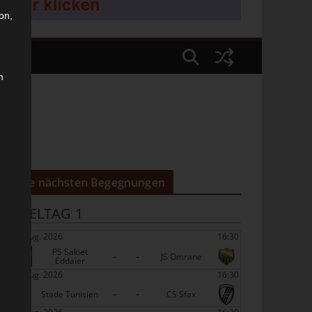
on,
n
Die nächsten Begegnungen
SPIELTAG 1
22 Aug. 2026
16:30
PS Sakiet
-
-
JS Omrane
Eddaïer
22 Aug. 2026
16:30
-
-
Stade Tunisien
CS Sfax