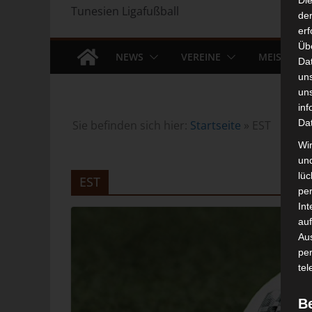
Di
Tunesien Ligafußball
der
erf
Üb
NEWS
VEREINE
MEISTERS
Da
un
un
inf
Da
Sie befinden sich hier:
Startseite
»
EST
Wir
un
lüc
EST
pe
Int
auf
Aus
pe
tel
B