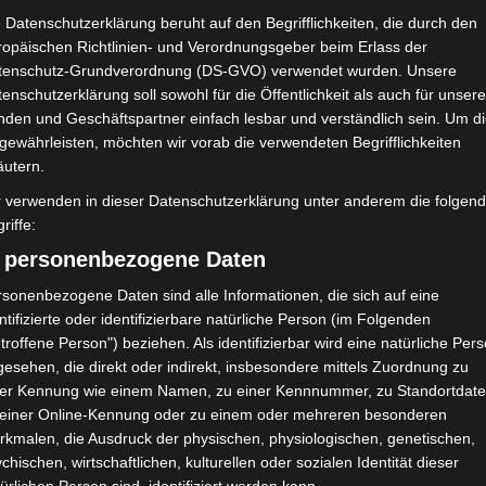
 Datenschutzerklärung beruht auf den Begrifflichkeiten, die durch den
ropäischen Richtlinien- und Verordnungsgeber beim Erlass der
tenschutz-Grundverordnung (DS-GVO) verwendet wurden. Unsere
enschutzerklärung soll sowohl für die Öffentlichkeit als auch für unser
nden und Geschäftspartner einfach lesbar und verständlich sein. Um d
gewährleisten, möchten wir vorab die verwendeten Begrifflichkeiten
äutern.
r verwenden in dieser Datenschutzerklärung unter anderem die folgen
riffe:
) personenbezogene Daten
sonenbezogene Daten sind alle Informationen, die sich auf eine
ntifizierte oder identifizierbare natürliche Person (im Folgenden
troffene Person") beziehen. Als identifizierbar wird eine natürliche Per
esehen, die direkt oder indirekt, insbesondere mittels Zuordnung zu
 unterzeichnet bei ES Tunis (Video)
ner Kennung wie einem Namen, zu einer Kennnummer, zu Standortdate
 einer Online-Kennung oder zu einem oder mehreren besonderen
e Sportive de Tunis
,
EST
,
Nassim Ben Khalifa
,
Neuverpflichtungen
rkmalen, die Ausdruck der physischen, physiologischen, genetischen,
chischen, wirtschaftlichen, kulturellen oder sozialen Identität dieser
n, dass der tunesisch-schweizerische Stürmer Nassim Ben