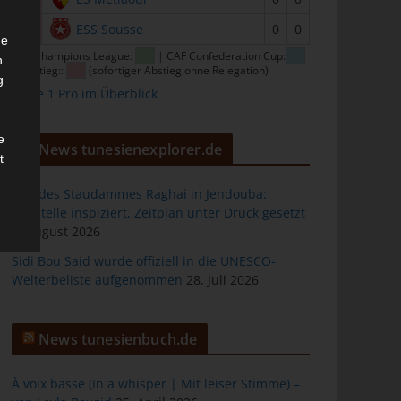
16
ESS Sousse
0
0
he
CAF Champions League:
| CAF Confederation Cup:
n
| Abstieg::
(sofortiger Abstieg ohne Relegation)
g
Ligue 1 Pro im Überblick
e
News tunesienexplorer.de
t
Bau des Staudammes Raghai in Jendouba:
Baustelle inspiziert, Zeitplan unter Druck gesetzt
2. August 2026
des
Sidi Bou Said wurde offiziell in die UNESCO-
Welterbeliste aufgenommen
28. Juli 2026
ng
News tunesienbuch.de
À voix basse (In a whisper | Mit leiser Stimme) –
h