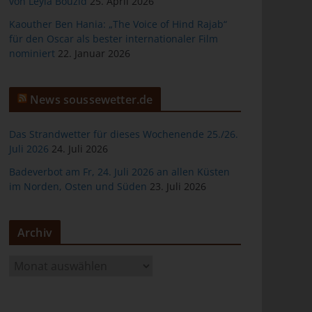
von Leyla Bouzid
25. April 2026
Kaouther Ben Hania: „The Voice of Hind Rajab“
für den Oscar als bester internationaler Film
nominiert
22. Januar 2026
er
News soussewetter.de
Das Strandwetter für dieses Wochenende 25./26.
Juli 2026
24. Juli 2026
Badeverbot am Fr, 24. Juli 2026 an allen Küsten
ten
im Norden, Osten und Süden
23. Juli 2026
gen
Archiv
A
r
c