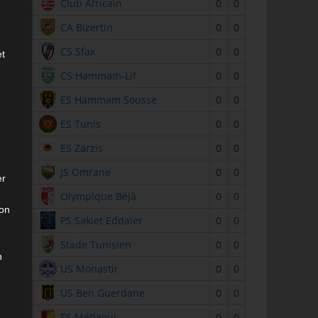
2
Club Africain
0
0
3
CA Bizertin
0
0
4
CS Sfax
0
0
et
5
CS Hammam-Lif
0
0
6
ES Hammam Sousse
0
0
7
ES Tunis
0
0
8
ES Zarzis
0
0
9
JS Omrane
0
0
er
10
Olympique Béjà
0
0
son
11
PS Sakiet Eddaïer
0
0
12
Stade Tunisien
0
0
n
13
US Monastir
0
0
14
US Ben Guerdane
0
0
15
ES Métlaoui
0
0