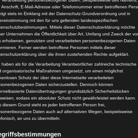
e Verarbeitung personenbezogener Daten, beispielsweise des Namens,
 Anschrift, E-Mail-Adresse oder Telefonnummer einer betroffenen Pers
olgt stets im Einklang mit der Datenschutz-Grundverordnung und in
ereinstimmung mit den für uns geltenden landesspezifischen
CHAFTEN
STADIEN
IMPRESSUM
tenschutzbestimmungen. Mittels dieser Datenschutzerklärung möchte
ser Unternehmen die Öffentlichkeit über Art, Umfang und Zweck der vo
s erhobenen, genutzten und verarbeiteten personenbezogenen Daten
ormieren. Ferner werden betroffene Personen mittels dieser
tenschutzerklärung über die ihnen zustehenden Rechte aufgeklärt.
 haben als für die Verarbeitung Verantwortlicher zahlreiche technische
d organisatorische Maßnahmen umgesetzt, um einen möglichst
kenlosen Schutz der über diese Internetseite verarbeiteten
rsonenbezogenen Daten sicherzustellen. Dennoch können
ernetbasierte Datenübertragungen grundsätzlich Sicherheitslücken
weisen, sodass ein absoluter Schutz nicht gewährleistet werden kann.
 diesem Grund steht es jeder betroffenen Person frei,
rsonenbezogene Daten auch auf alternativen Wegen, beispielsweise
efonisch, an uns zu übermitteln.
egriffsbestimmungen