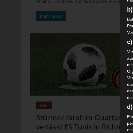
nat
Khalifa sich offiziell für zwei Spielzeiten bei dem
b)
Mehr lesen
Bet
Pe
Ver
c)
Ver
au
mi
Or
Ve
dur
de
die
LIGUE 1
d
Stürmer Ibrahim Ouattara
Ein
pe
verlässt ES Tunis in Richtung
ei