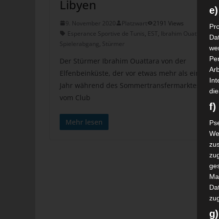
Libyen
e)
9. November 2020
Platzwart
2191 Views
Pro
Esperance Sportive de Tunis
,
EST
,
Ibrahim Ouattara
,
Da
Spielerabgang
,
Stürmer
wer
Pe
Der Stürmer Ibrahim Ouattara von der
Arb
Elfenbeinküste, der vor etwas mehr als einem
Int
Jahr während des Sommertransfermarktes 2019
die
vom Club
f
Mehr lesen
Ps
We
zus
zu
ge
Ma
Dat
zu
g)