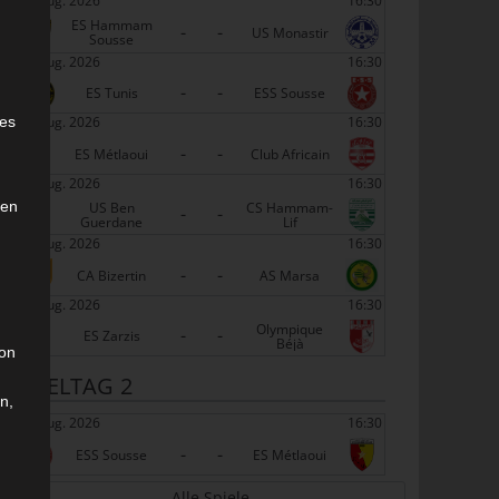
22 Aug. 2026
16:30
ES Hammam
-
-
US Monastir
Sousse
22 Aug. 2026
16:30
-
-
ES Tunis
ESS Sousse
e
22 Aug. 2026
16:30
ies
-
-
ES Métlaoui
Club Africain
22 Aug. 2026
16:30
den
US Ben
CS Hammam-
-
-
Guerdane
Lif
22 Aug. 2026
16:30
-
-
CA Bizertin
AS Marsa
22 Aug. 2026
16:30
Olympique
-
-
ES Zarzis
Béjà
son
SPIELTAG 2
n,
29 Aug. 2026
16:30
-
-
ESS Sousse
ES Métlaoui
Alle Spiele