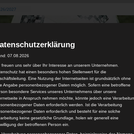
026/2027
3. August
de Gafsa
ug aus der
atenschutzerklärung
n der ersten 15
 2026/2027
and: 07.08.2026
 2026/2027 –
 19./20.
r freuen uns sehr über Ihr Interesse an unserem Unternehmen.
enschutz hat einen besonders hohen Stellenwert für die
gerichtshof
chäftsleitung. Eine Nutzung der Internetseiten ist grundsätzlich ohne
 – AS Soliman
de Angabe personenbezogener Daten möglich. Sofern eine betroffene
2 zu
rson besondere Services unseres Unternehmens über unsere
ternetseite in Anspruch nehmen möchte, könnte jedoch eine Verarbeitu
sonenbezogener Daten erforderlich werden. Ist die Verarbeitung
sonenbezogener Daten erforderlich und besteht für eine solche
arbeitung keine gesetzliche Grundlage, holen wir generell eine
de
willigung der betroffenen Person ein.