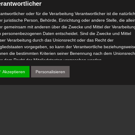
rantwortlicher
antwortlicher oder für die Verarbeitung Verantwortlicher ist die natürlic
r juristische Person, Behörde, Einrichtung oder andere Stelle, die allei
er gemeinsam mit anderen über die Zwecke und Mittel der Verarbeitun
n personenbezogenen Daten entscheidet. Sind die Zwecke und Mittel
eser Verarbeitung durch das Unionsrecht oder das Recht der
tgliedstaaten vorgegeben, so kann der Verantwortliche beziehungsweis
nnen die bestimmten Kriterien seiner Benennung nach dem Unionsrech
er dem Recht der Mitgliedstaaten vorgesehen werden.
 Auftragsverarbeiter
✓ Akzeptieren
Personalisieren
tragsverarbeiter ist eine natürliche oder juristische Person, Behörde,
nrichtung oder andere Stelle, die personenbezogene Daten im Auftrag 
antwortlichen verarbeitet.
) Empfänger
fänger ist eine natürliche oder juristische Person, Behörde, Einrichtu
er andere Stelle, der personenbezogene Daten offengelegt werden,
bhängig davon, ob es sich bei ihr um einen Dritten handelt oder nicht.
hörden, die im Rahmen eines bestimmten Untersuchungsauftrags nac