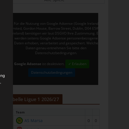
Für die Nutzung von Google Adsense (Google Ireland
Limited, Gordon House, Barrow Street, Dublin, D04 E5W5,
Ireland) benötigen wir laut DSGVO Ihre Zustimmung. Es
werden seitens Google Adsense personenbezogene
Daten erhoben, verarbeitet und gespeichert. Welche
Daten genau entnehmen Sie bitte den
Datenschutzbedingungen.
Google Adsense
ist deaktiviert.
✓ Erlauben
Datenschutzbedingungen
ung
,
r
Tabelle Ligue 1 2026/27
#
Team
1
AS Marsa
0
0