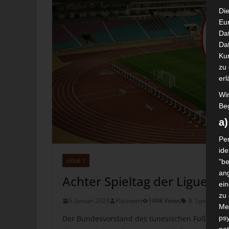
Die
Eu
Da
Dat
Ku
zu 
erl
Wi
Beg
a
Per
ide
LIGUE 1
"be
ang
Achter Spieltag der Ligue 1
ei
zu
6. Januar 2023
Platzwart
1498 Views
8. Spieltag 2
Me
psy
Der Bundesvorstand des tunesischen Fußballverb