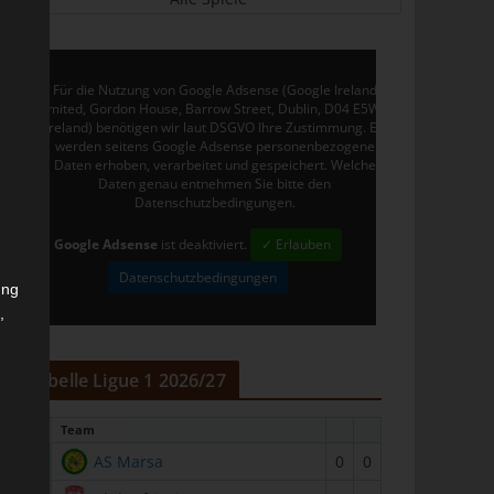
Für die Nutzung von Google Adsense (Google Ireland
Limited, Gordon House, Barrow Street, Dublin, D04 E5W5,
Ireland) benötigen wir laut DSGVO Ihre Zustimmung. Es
werden seitens Google Adsense personenbezogene
Daten erhoben, verarbeitet und gespeichert. Welche
Daten genau entnehmen Sie bitte den
Datenschutzbedingungen.
Google Adsense
ist deaktiviert.
✓ Erlauben
Datenschutzbedingungen
ung
,
r
Tabelle Ligue 1 2026/27
#
Team
1
AS Marsa
0
0