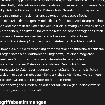
e Verarbeitung personenbezogener Daten, beispielsweise des Namens,
 Anschrift, E-Mail-Adresse oder Telefonnummer einer betroffenen Pers
olgt stets im Einklang mit der Datenschutz-Grundverordnung und in
ereinstimmung mit den für uns geltenden landesspezifischen
CHAFTEN
STADIEN
IMPRESSUM
tenschutzbestimmungen. Mittels dieser Datenschutzerklärung möchte
ser Unternehmen die Öffentlichkeit über Art, Umfang und Zweck der vo
s erhobenen, genutzten und verarbeiteten personenbezogenen Daten
ormieren. Ferner werden betroffene Personen mittels dieser
tenschutzerklärung über die ihnen zustehenden Rechte aufgeklärt.
ase
»
Seite 2
 haben als für die Verarbeitung Verantwortlicher zahlreiche technische
d organisatorische Maßnahmen umgesetzt, um einen möglichst
kenlosen Schutz der über diese Internetseite verarbeiteten
rsonenbezogenen Daten sicherzustellen. Dennoch können
ernetbasierte Datenübertragungen grundsätzlich Sicherheitslücken
weisen, sodass ein absoluter Schutz nicht gewährleistet werden kann.
 diesem Grund steht es jeder betroffenen Person frei,
rsonenbezogene Daten auch auf alternativen Wegen, beispielsweise
efonisch, an uns zu übermitteln.
egriffsbestimmungen