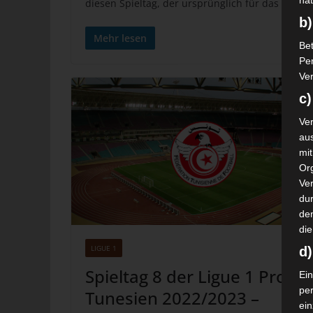
nat
diesen Spieltag, der ursprünglich für das Woc
b)
Mehr lesen
Bet
Pe
Ver
c)
Ver
au
mi
Or
Ve
dur
de
die
LIGUE 1
d
Spieltag 8 der Ligue 1 Pro
Ein
pe
Tunesien 2022/2023 –
ei