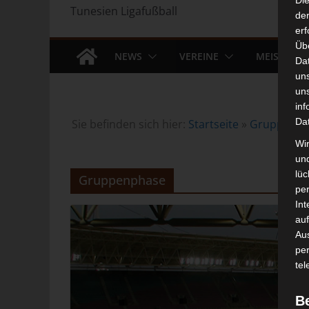
Di
Tunesien Ligafußball
der
erf
Üb
NEWS
VEREINE
MEISTERS
Da
un
un
inf
Da
Sie befinden sich hier:
Startseite
»
Gruppenph
Wir
un
lüc
Gruppenphase
pe
Int
auf
Aus
pe
tel
B