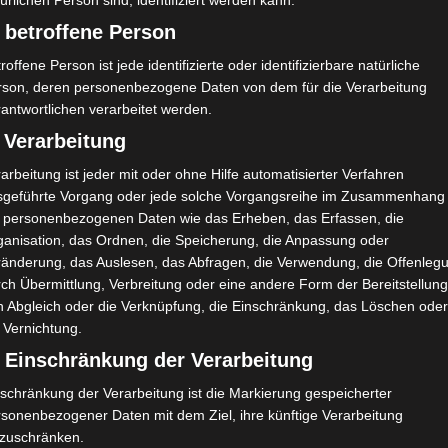
ürlichen Person sind, identifiziert werden kann.
henende
 betroffene Person
roffene Person ist jede identifizierte oder identifizierbare natürliche
rson, deren personenbezogene Daten von dem für die Verarbeitung
antwortlichen verarbeitet werden.
 Verarbeitung
arbeitung ist jeder mit oder ohne Hilfe automatisierter Verfahren
sgeführte Vorgang oder jede solche Vorgangsreihe im Zusammenhang
t personenbezogenen Daten wie das Erheben, das Erfassen, die
ganisation, das Ordnen, die Speicherung, die Anpassung oder
ränderung, das Auslesen, das Abfragen, die Verwendung, die Offenleg
ch Übermittlung, Verbreitung oder eine andere Form der Bereitstellung
n Abgleich oder die Verknüpfung, die Einschränkung, das Löschen ode
 Vernichtung.
LIGUE 1
) Einschränkung der Verarbeitung
Spieltag 7 der Ligue 1 Pro
schränkung der Verarbeitung ist die Markierung gespeicherter
rsonenbezogener Daten mit dem Ziel, ihre künftige Verarbeitung
Tunesien 2022/2023 –
nzuschränken.