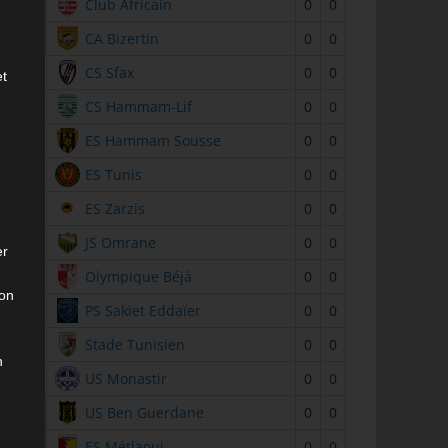
2
Club Africain
0
0
3
CA Bizertin
0
0
4
CS Sfax
0
0
et
5
CS Hammam-Lif
0
0
6
ES Hammam Sousse
0
0
7
ES Tunis
0
0
8
ES Zarzis
0
0
9
JS Omrane
0
0
er
10
Olympique Béjà
0
0
son
11
PS Sakiet Eddaïer
0
0
12
Stade Tunisien
0
0
n
13
US Monastir
0
0
14
US Ben Guerdane
0
0
15
ES Métlaoui
0
0