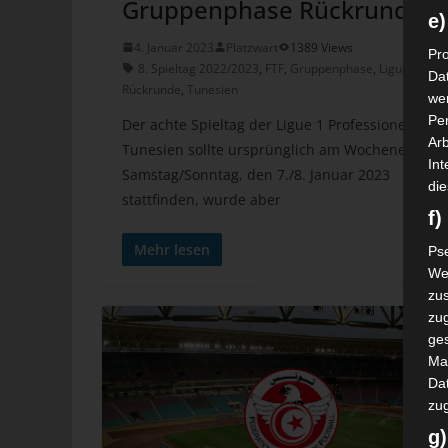
Gruppenphase Rückrunde
e)
4. Januar 2023
Platzwart
1389 Views
Pro
8. Spieltag 2022/2023
,
FTF
,
Gruppenphase
,
Ligue 1
,
Da
Rückrunde
,
Tunesien
wer
Pe
Der achte Spieltag der Ligue 1 Professionell
Arb
Tunesien sollte ursprünglich am Wochenende
Int
Samstag/Sonntag, den 7./8. Januar 2023
die
stattfinden, wurde aber
f
Mehr lesen
Ps
We
zus
zu
ge
Ma
Dat
zu
g)