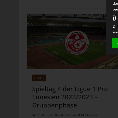
de
pe
j)
Dri
an
Auf
Ver
si
k)
Ein
Fal
LIGUE 1
Wi
bes
Spieltag 4 der Ligue 1 Pro
da
Tunesien 2022/2023 –
Dat
Gruppenphase
Na
V
27. Oktober 2022
Platzwart
1473 Views