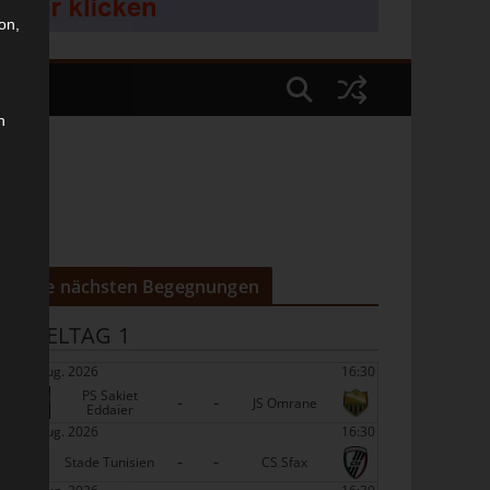
on,
n
Die nächsten Begegnungen
SPIELTAG 1
22 Aug. 2026
16:30
PS Sakiet
-
-
JS Omrane
Eddaïer
22 Aug. 2026
16:30
-
-
Stade Tunisien
CS Sfax