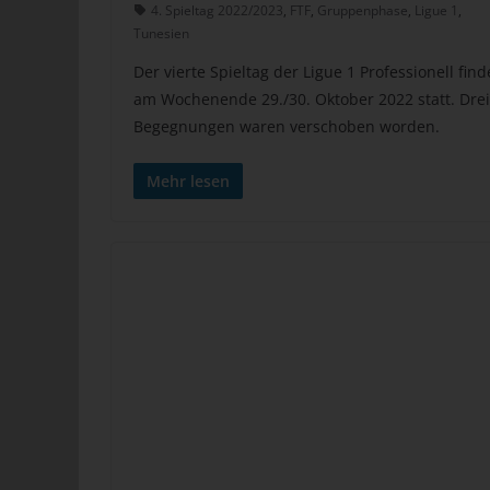
4. Spieltag 2022/2023
,
FTF
,
Gruppenphase
,
Ligue 1
,
Ver
Tunesien
de
Der vierte Spieltag der Ligue 1 Professionell find
un
am Wochenende 29./30. Oktober 2022 statt. Drei
tun
Begegnungen waren verschoben worden.
Uw
Ru
Mehr lesen
40
Te
E-
C
Die
üb
ge
Zah
ent