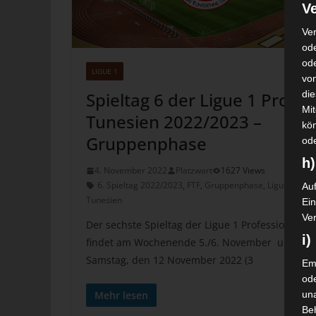
Ve
Ver
ode
od
LIGUE 1
vo
di
Spieltag 6 der Ligue 1 Pro
Mi
Tunesien 2022/2023 –
kö
Gruppenphase
od
h)
4. November 2022
Platzwart
1627 Views
6. Spieltag 2022/2023
,
FTF
,
Gruppenphase
,
Ligue 1
,
Auf
Tunesien
Ei
Ver
Der sechste Spieltag der Ligue 1 Professionell
i
findet am Wochenende 5./6. November und am
Samstag, den 12 November 2022 (3
Emp
od
una
Mehr lesen
Be