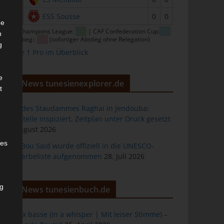
16
ESS Sousse
0
0
he
CAF Champions League:
| CAF Confederation Cup:
n
| Abstieg::
(sofortiger Abstieg ohne Relegation)
g
Ligue 1 Pro im Überblick
e
News tunesienexplorer.de
t
Bau des Staudammes Raghai in Jendouba:
Baustelle inspiziert, Zeitplan unter Druck gesetzt
2. August 2026
des
Sidi Bou Said wurde offiziell in die UNESCO-
Welterbeliste aufgenommen
28. Juli 2026
ng
News tunesienbuch.de
À voix basse (In a whisper | Mit leiser Stimme) –
h