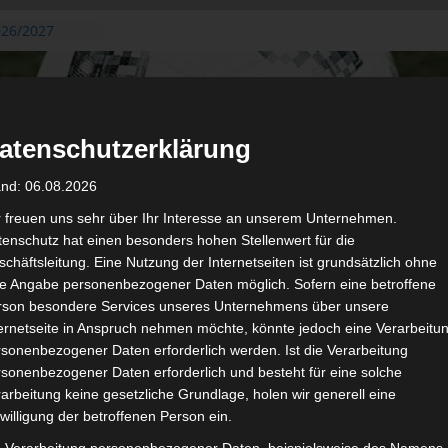
026/2027
3. August
de Gafsa
ug aus der
atenschutzerklärung
n der ersten 15
 2026/2027
and: 06.08.2026
 2026/2027 –
 19./20.
r freuen uns sehr über Ihr Interesse an unserem Unternehmen.
enschutz hat einen besonders hohen Stellenwert für die
gerichtshof
chäftsleitung. Eine Nutzung der Internetseiten ist grundsätzlich ohne
 – AS Soliman
de Angabe personenbezogener Daten möglich. Sofern eine betroffene
2 zu
rson besondere Services unseres Unternehmens über unsere
ternetseite in Anspruch nehmen möchte, könnte jedoch eine Verarbeitu
sonenbezogener Daten erforderlich werden. Ist die Verarbeitung
sonenbezogener Daten erforderlich und besteht für eine solche
arbeitung keine gesetzliche Grundlage, holen wir generell eine
de
willigung der betroffenen Person ein.