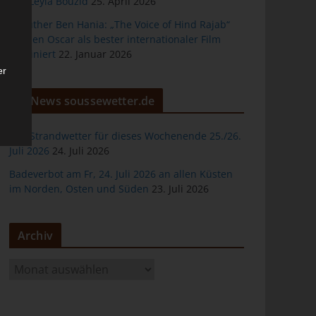
von Leyla Bouzid
25. April 2026
Kaouther Ben Hania: „The Voice of Hind Rajab“
für den Oscar als bester internationaler Film
nominiert
22. Januar 2026
er
News soussewetter.de
Das Strandwetter für dieses Wochenende 25./26.
Juli 2026
24. Juli 2026
Badeverbot am Fr, 24. Juli 2026 an allen Küsten
ten
im Norden, Osten und Süden
23. Juli 2026
gen
Archiv
A
r
c