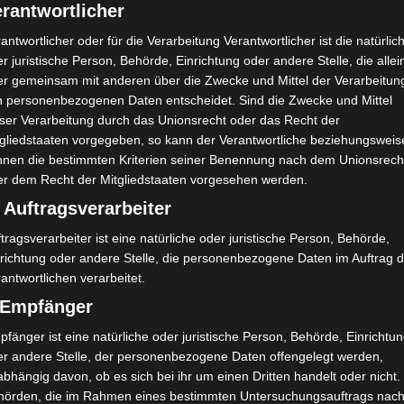
rantwortlicher
antwortlicher oder für die Verarbeitung Verantwortlicher ist die natürlic
r juristische Person, Behörde, Einrichtung oder andere Stelle, die allei
er gemeinsam mit anderen über die Zwecke und Mittel der Verarbeitun
LIGUE 1
n personenbezogenen Daten entscheidet. Sind die Zwecke und Mittel
eser Verarbeitung durch das Unionsrecht oder das Recht der
Spieltag 5 der Ligue 1 Pro
tgliedstaaten vorgegeben, so kann der Verantwortliche beziehungsweis
Tunesien 2022/2023 –
nnen die bestimmten Kriterien seiner Benennung nach dem Unionsrech
Gruppenphase
er dem Recht der Mitgliedstaaten vorgesehen werden.
 Auftragsverarbeiter
1. November 2022
Platzwart
1409 Views
5. Spieltag 2022/2023
,
FTF
,
Gruppenphase
,
Ligue 1
,
tragsverarbeiter ist eine natürliche oder juristische Person, Behörde,
Tunesien
nrichtung oder andere Stelle, die personenbezogene Daten im Auftrag 
antwortlichen verarbeitet.
Der fünfte Spieltag der Ligue 1 Professionell
) Empfänger
findet am Mittwoch und Donnerstag 2./3.
November 2022 statt. Drei Begegnungen wurden
fänger ist eine natürliche oder juristische Person, Behörde, Einrichtu
auf
er andere Stelle, der personenbezogene Daten offengelegt werden,
bhängig davon, ob es sich bei ihr um einen Dritten handelt oder nicht.
hörden, die im Rahmen eines bestimmten Untersuchungsauftrags nac
Mehr lesen