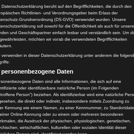
 Datenschutzerklärung beruht auf den Begrifflichkeiten, die durch den
ropäischen Richtlinien- und Verordnungsgeber beim Erlass der
tenschutz-Grundverordnung (DS-GVO) verwendet wurden. Unsere
enschutzerklärung soll sowohl für die Öffentlichkeit als auch für unser
nden und Geschäftspartner einfach lesbar und verständlich sein. Um d
gewährleisten, möchten wir vorab die verwendeten Begrifflichkeiten
äutern.
r verwenden in dieser Datenschutzerklärung unter anderem die folgen
riffe:
) personenbezogene Daten
sonenbezogene Daten sind alle Informationen, die sich auf eine
ntifizierte oder identifizierbare natürliche Person (im Folgenden
troffene Person") beziehen. Als identifizierbar wird eine natürliche Per
esehen, die direkt oder indirekt, insbesondere mittels Zuordnung zu
 Pro verschoben
ner Kennung wie einem Namen, zu einer Kennnummer, zu Standortdate
 einer Online-Kennung oder zu einem oder mehreren besonderen
022/2023
,
FTF
,
Gruppenphase
,
Ligue 1
,
Rückrunde
,
Tunesien
,
Verlegung
rkmalen, die Ausdruck der physischen, physiologischen, genetischen,
chischen, wirtschaftlichen, kulturellen oder sozialen Identität dieser
ands (FTF) hat auf seiner Sitzung am Freitag beschlossen,