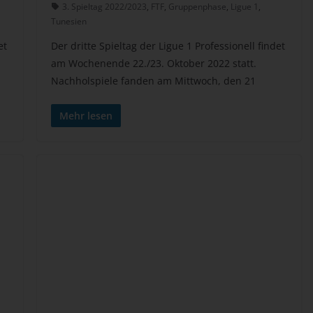
3. Spieltag 2022/2023
,
FTF
,
Gruppenphase
,
Ligue 1
,
antwortlicher im Sinne der Datenschutz-Grundverordnung, sonstiger i
Tunesien
n Mitgliedstaaten der Europäischen Union geltenden Datenschutzgeset
et
Der dritte Spieltag der Ligue 1 Professionell findet
d anderer Bestimmungen mit datenschutzrechtlichem Charakter ist:
am Wochenende 22./23. Oktober 2022 statt.
esienfussball.de
Nachholspiele fanden am Mittwoch, den 21
e Wassenberg
e 2 Mars
Mehr lesen
22 Akouda - Tunesien
lefon: +216 216 16 616
Mail:
ookies
 Internetseiten verwenden Cookies. Cookies sind Textdateien, welche
er einen Internetbrowser auf einem Computersystem abgelegt und
speichert werden.
lreiche Internetseiten und Server verwenden Cookies. Viele Cookies
halten eine sogenannte Cookie-ID. Eine Cookie-ID ist eine eindeutige