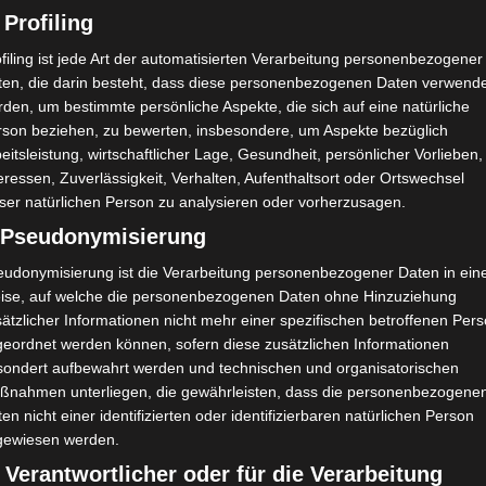
Gruppenphase
 Profiling
8. November 2022
Platzwart
1317 Views
filing ist jede Art der automatisierten Verarbeitung personenbezogener
7. Spieltag 2022/2023
,
FTF
,
Gruppenphase
,
Ligue 1
,
ten, die darin besteht, dass diese personenbezogenen Daten verwend
Tunesien
den, um bestimmte persönliche Aspekte, die sich auf eine natürliche
rson beziehen, zu bewerten, insbesondere, um Aspekte bezüglich
Der siebte Spieltag der Ligue 1 Professionell
eitsleistung, wirtschaftlicher Lage, Gesundheit, persönlicher Vorlieben,
findet zwischen Mittwoch, den 9. November und
eressen, Zuverlässigkeit, Verhalten, Aufenthaltsort oder Ortswechsel
Dienstag, den 15 November 2022 statt.
ser natürlichen Person zu analysieren oder vorherzusagen.
) Pseudonymisierung
Mehr lesen
eudonymisierung ist die Verarbeitung personenbezogener Daten in ein
ise, auf welche die personenbezogenen Daten ohne Hinzuziehung
ätzlicher Informationen nicht mehr einer spezifischen betroffenen Per
geordnet werden können, sofern diese zusätzlichen Informationen
sondert aufbewahrt werden und technischen und organisatorischen
ßnahmen unterliegen, die gewährleisten, dass die personenbezogene
en nicht einer identifizierten oder identifizierbaren natürlichen Person
gewiesen werden.
 Verantwortlicher oder für die Verarbeitung