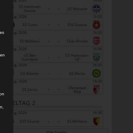
22 Aug. 2026
16:30
ES Hammam
-
-
US Monastir
Sousse
22 Aug. 2026
16:30
-
-
ES Tunis
ESS Sousse
e
22 Aug. 2026
16:30
ies
-
-
ES Métlaoui
Club Africain
22 Aug. 2026
16:30
den
US Ben
CS Hammam-
-
-
Guerdane
Lif
22 Aug. 2026
16:30
-
-
CA Bizertin
AS Marsa
22 Aug. 2026
16:30
Olympique
-
-
ES Zarzis
Béjà
son
SPIELTAG 2
n,
29 Aug. 2026
16:30
-
-
ESS Sousse
ES Métlaoui
Alle Spiele