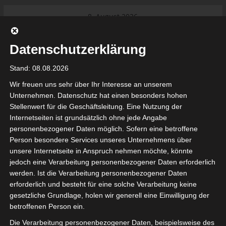
Skip
8. August 2026
to
Das Neueste:
Ligue 1 Pro: Saison 2026/2027
content
beginnt am 22. und 23. August
Datenschutzerklärung
2026 (Update)
El Gawafel Sportives de Gafsa
Stand: 08.08.2026
(EGSG) kündigt Rückzug aus der
Meisterschaft an
Wir freuen uns sehr über Ihr Interesse an unserem
Ligue 1 Pro: Spielplan der ersten 15
Unternehmen. Datenschutz hat einen besonders hohen
Spieltage der Saison 2026/2027
Stellenwert für die Geschäftsleitung. Eine Nutzung der
Ligue 2 Pro Tunesien 2026/2027 –
Internetseiten ist grundsätzlich ohne jede Angabe
Saison beginnt am am 19./20.
tunesienfussball.de
personenbezogener Daten möglich. Sofern eine betroffene
September 2026
Person besondere Services unseres Unternehmens über
Internationaler Sportgerichtshof
unsere Internetseite in Anspruch nehmen möchte, könnte
lehnt Eilverfahren ab – AS Soliman
Tunesien Ligafußball
jedoch eine Verarbeitung personenbezogener Daten erforderlich
steuert auf die Ligue 2 zu
werden. Ist die Verarbeitung personenbezogener Daten
Nutzung von Google Adsense (Google Ireland Limited, Gordon House, Barrow Stree
erforderlich und besteht für eine solche Verarbeitung keine
, Ireland) benötigen wir laut DSGVO Ihre Zustimmung. Es werden seitens Goog
gesetzliche Grundlage, holen wir generell eine Einwilligung der
nbezogene Daten erhoben, verarbeitet und gespeichert. Welche Daten genau 
bitte den Datenschutzbedingungen.
betroffenen Person ein.
Die Verarbeitung personenbezogener Daten, beispielsweise des
Google Adsense
ist deaktiviert.
✓ Erlauben
Datenschutzbedingungen