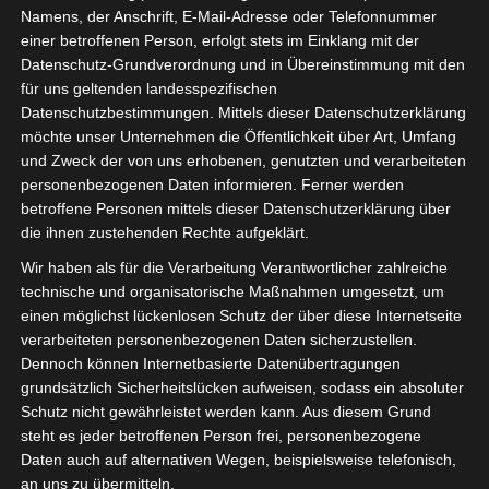
Namens, der Anschrift, E-Mail-Adresse oder Telefonnummer
einer betroffenen Person, erfolgt stets im Einklang mit der
Datenschutz-Grundverordnung und in Übereinstimmung mit den
für uns geltenden landesspezifischen
Sie befinden sich hier:
Startseite
»
News
»
Fußball
»
Datenschutzbestimmungen. Mittels dieser Datenschutzerklärung
möchte unser Unternehmen die Öffentlichkeit über Art, Umfang
Welt
»
Afrika
»
Tunesien
»
Ligen
»
Ligue 1
»
Spieltag 6
und Zweck der von uns erhobenen, genutzten und verarbeiteten
der Ligue 1 Pro Tunesien 2022/2023 – Gruppenphase
personenbezogenen Daten informieren. Ferner werden
betroffene Personen mittels dieser Datenschutzerklärung über
die ihnen zustehenden Rechte aufgeklärt.
Wir haben als für die Verarbeitung Verantwortlicher zahlreiche
technische und organisatorische Maßnahmen umgesetzt, um
einen möglichst lückenlosen Schutz der über diese Internetseite
verarbeiteten personenbezogenen Daten sicherzustellen.
Dennoch können Internetbasierte Datenübertragungen
grundsätzlich Sicherheitslücken aufweisen, sodass ein absoluter
Schutz nicht gewährleistet werden kann. Aus diesem Grund
steht es jeder betroffenen Person frei, personenbezogene
Daten auch auf alternativen Wegen, beispielsweise telefonisch,
an uns zu übermitteln.