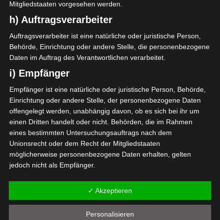
Mitgliedstaaten vorgesehen werden.
Étoile Sportive du Sahel
Croissant Sportif
Sousse (ESS)
Chebbien (CSC)
h) Auftragsverarbeiter
Stade Olympique de Sousse (Olympiastadion Sousse)
6 Nov. 2022
-
14:30
Auftragsverarbeiter ist eine natürliche oder juristische Person,
0
1
Behörde, Einrichtung oder andere Stelle, die personenbezogene
Club Athlétique Bizertin
Daten im Auftrag des Verantwortlichen verarbeitet.
Stade Tunisien (ST)
(CAB)
Stade Hédi-Enneifer Bardo
i) Empfänger
12 Nov. 2022
-
14:30
Empfänger ist eine natürliche oder juristische Person, Behörde,
0
0
Einrichtung oder andere Stelle, der personenbezogene Daten
Espoir Sportif de
Club Sportif Sfaxien
offengelegt werden, unabhängig davon, ob es sich bei ihr um
Hammam Sousse
(CSS)
(ESHS)
einen Dritten handelt oder nicht. Behörden, die im Rahmen
Tabelle Gruppe A
eines bestimmten Untersuchungsauftrags nach dem
Unionsrecht oder dem Recht der Mitgliedstaaten
#
Team
möglicherweise personenbezogene Daten erhalten, gelten
Espérance Sportive de
jedoch nicht als Empfänger.
1
14
17
31
Tunis (EST)
j) Dritter
Étoile Sportive du Sahel
✓ Akzeptieren
2
14
12
29
Sousse (ESS)
Dritter ist eine natürliche oder juristische Person, Behörde,
Einrichtung oder andere Stelle außer der betroffenen Person,
Union Sportive de
Personalisieren
3
14
-2
18
Tataouine (UST)
dem Verantwortlichen, dem Auftragsverarbeiter und den