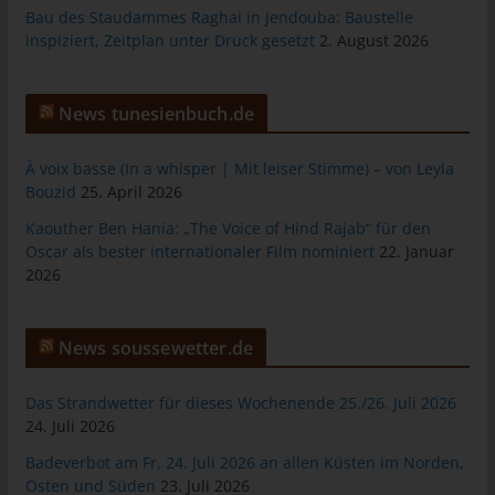
Bau des Staudammes Raghai in Jendouba: Baustelle
Gesamtheit der Mitarbeiter des für die Verarbeitung
inspiziert, Zeitplan unter Druck gesetzt
2. August 2026
Verantwortlichen stehen der betroffenen Person in diesem
Zusammenhang als Ansprechpartner zur Verfügung.
News tunesienbuch.de
Kontaktmöglichkeit über die Internetseite
Die Internetseite enthält aufgrund von gesetzlichen Vorschriften
À voix basse (In a whisper | Mit leiser Stimme) – von Leyla
Angaben, die eine schnelle elektronische Kontaktaufnahme zu
Bouzid
25. April 2026
unserem Unternehmen sowie eine unmittelbare Kommunikation
Kaouther Ben Hania: „The Voice of Hind Rajab“ für den
mit uns ermöglichen, was ebenfalls eine allgemeine Adresse der
Oscar als bester internationaler Film nominiert
22. Januar
sogenannten elektronischen Post (E-Mail-Adresse) umfasst.
2026
Sofern eine betroffene Person per E-Mail oder über ein
Kontaktformular den Kontakt mit dem für die Verarbeitung
Verantwortlichen aufnimmt, werden die von der betroffenen
News soussewetter.de
Person übermittelten personenbezogenen Daten automatisch
gespeichert. Solche auf freiwilliger Basis von einer betroffenen
Das Strandwetter für dieses Wochenende 25./26. Juli 2026
Person an den für die Verarbeitung Verantwortlichen
24. Juli 2026
übermittelten personenbezogenen Daten werden für Zwecke
der Bearbeitung oder der Kontaktaufnahme zur betroffenen
Badeverbot am Fr, 24. Juli 2026 an allen Küsten im Norden,
Person gespeichert. Es erfolgt keine Weitergabe dieser
Osten und Süden
23. Juli 2026