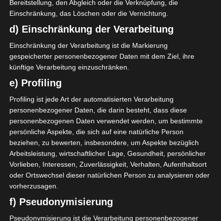
Bereitstellung, den Abgleich oder die Verknüpfung, die
Für die Nutzung von Google Adsense (Google Ireland Limited,
Einschränkung, das Löschen oder die Vernichtung.
Gordon House, Barrow Street, Dublin, D04 E5W5, Ireland)
benötigen wir laut DSGVO Ihre Zustimmung. Es werden seitens
d) Einschränkung der Verarbeitung
Google Adsense personenbezogene Daten erhoben,
verarbeitet und gespeichert. Welche Daten genau entnehmen
Einschränkung der Verarbeitung ist die Markierung
Sie bitte den Datenschutzbedingungen.
gespeicherter personenbezogener Daten mit dem Ziel, ihre
künftige Verarbeitung einzuschränken.
Google Adsense
ist deaktiviert.
✓ Erlauben
e) Profiling
Datenschutzbedingungen
Profiling ist jede Art der automatisierten Verarbeitung
personenbezogener Daten, die darin besteht, dass diese
personenbezogenen Daten verwendet werden, um bestimmte
Sonntag, der 6. November 2022:
Es fanden drei
persönliche Aspekte, die sich auf eine natürliche Person
Spiele statt. In der Gruppe A unterlag Stade Tunisien
beziehen, zu bewerten, insbesondere, um Aspekte bezüglich
zuhause gegen CA Bizertin mit 0:1. In der Gruppe B
Arbeitsleistung, wirtschaftlicher Lage, Gesundheit, persönlicher
fanden zwei Spiele statt. EO Sidi Bouzid und AS
Vorlieben, Interessen, Zuverlässigkeit, Verhalten, Aufenthaltsort
Soliman trennten sich 2:2 Unentschieden. Olympique
oder Ortswechsel dieser natürlichen Person zu analysieren oder
vorherzusagen.
Béjà blieb zuhause mit 3:1 gegen ES Metlaoui
siegreich. Die drei noch ausstehenden Spiele des 6.
f) Pseudonymisierung
Spieltages finden nach aktuellem Kenntnisstand am
Pseudonymisierung ist die Verarbeitung personenbezogener