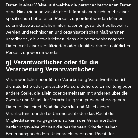
12. November statt.
Daten in einer Weise, auf welche die personenbezogenen Daten
ohne Hinzuziehung zusätzlicher Informationen nicht mehr einer
Samstag, der 5. November 2022:
Bei den ersten
spezifischen betroffenen Person zugeordnet werden können,
beiden Begegnungen des 6. Spieltages der Ligue 1
sofern diese zusätzlichen Informationen gesondert aufbewahrt
Pro Tunesien innerhalb der Gruppe A wurden sechs
werden und technischen und organisatorischen Maßnahmen
unterliegen, die gewährleisten, dass die personenbezogenen
Tore erzielt. ES Tunis gewann zuhause gegen US
Daten nicht einer identifizierten oder identifizierbaren natürlichen
Tataouine mit 3:0, ebenso wie ESS aus Sousse gegen
Person zugewiesen werden.
Chebba aus dem Gouvernorat Mahdia.
g) Verantwortlicher oder für die
Verarbeitung Verantwortlicher
Gruppe A
Verantwortlicher oder für die Verarbeitung Verantwortlicher ist
SPIELTAG 6
die natürliche oder juristische Person, Behörde, Einrichtung oder
andere Stelle, die allein oder gemeinsam mit anderen über die
5 Nov. 2022
-
14:30
Zwecke und Mittel der Verarbeitung von personenbezogenen
3
0
Daten entscheidet. Sind die Zwecke und Mittel dieser
Espérance Sportive de
Union Sportive de
Tunis (EST)
Tataouine (UST)
Verarbeitung durch das Unionsrecht oder das Recht der
Stade Olympique d’El Menzah Tunis
Mitgliedstaaten vorgegeben, so kann der Verantwortliche
5 Nov. 2022
-
14:30
beziehungsweise können die bestimmten Kriterien seiner
Benennung nach dem Unionsrecht oder dem Recht der
3
0