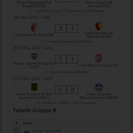
Étoile Olympique Sidi
Avenir Sportif de
tunesienfussball.de
Bouzid (EOSB)
Soliman (ASS)
Stade Municipal 17 Décembre Sidi Bouzid
Uwe Wassenberg
6 Nov. 2022
-
14:30
Rue 2 Mars
3
1
Étoile Sportive de
4022 Akouda - Tunesien
Olympique de Béjà (OB)
Métlaoui (ESM)
Stade Boujemaa Kmiti Béjà
Telefon: +216 216 16 616
12 Nov. 2022
-
14:30
E-Mail:
1
1
Avenir Sportif de Rejiche
Club Africain Tunis (CA)
(ASR)
Cookies
Stade municipal Rejiche
Die Internetseiten verwenden Cookies. Cookies sind
12 Nov. 2022
-
14:30
Textdateien, welche über einen Internetbrowser auf einem
1
0
Computersystem abgelegt und gespeichert werden.
Union Sportive de Ben
Union Sportive
Guerdane (USBG)
Monastirienne (USMO)
Zahlreiche Internetseiten und Server verwenden Cookies. Viele
Stade du 7-Mars - Ben Guerdane
Cookies enthalten eine sogenannte Cookie-ID. Eine Cookie-ID
Tabelle Gruppe B
ist eine eindeutige Kennung des Cookies. Sie besteht aus einer
Zeichenfolge, durch welche Internetseiten und Server dem
#
Team
konkreten Internetbrowser zugeordnet werden können, in dem
Union Sportive