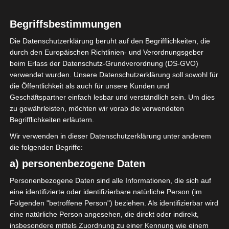
LIGUE 1
Begriffsbestimmungen
Spieltag 6 der Ligue 1
Die Datenschutzerklärung beruht auf den Begrifflichkeiten, die
Pro Tunesien 2022/2023
durch den Europäischen Richtlinien- und Verordnungsgeber
beim Erlass der Datenschutz-Grundverordnung (DS-GVO)
– Gruppenphase
verwendet wurden. Unsere Datenschutzerklärung soll sowohl für
die Öffentlichkeit als auch für unsere Kunden und
Geschäftspartner einfach lesbar und verständlich sein. Um dies
4. November 2022
Platzwart
1631 Views
zu gewährleisten, möchten wir vorab die verwendeten
6. Spieltag 2022/2023
,
FTF
,
Gruppenphase
,
Ligue 1
,
Tunesien
Begrifflichkeiten erläutern.
Wir verwenden in dieser Datenschutzerklärung unter anderem
die folgenden Begriffe:
a) personenbezogene Daten
Der sechste Spieltag der Ligue 1 Professionell findet
Personenbezogene Daten sind alle Informationen, die sich auf
am Wochenende 5./6. November und am Samstag,
eine identifizierte oder identifizierbare natürliche Person (im
Folgenden "betroffene Person") beziehen. Als identifizierbar wird
den 12 November 2022 (3 Begegnungen) statt.
eine natürliche Person angesehen, die direkt oder indirekt,
insbesondere mittels Zuordnung zu einer Kennung wie einem
Samstag, 12. November 2022:
Heute standen drei