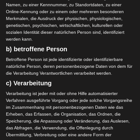
Namen, zu einer Kennnummer, zu Standortdaten, zu einer
restliche Spiele des 6. Spieltages in der Ligue 1 auf
Online-Kennung oder zu einem oder mehreren besonderen
dem Programm, wobei der Club Africain und der C.S.
Merkmalen, die Ausdruck der physischen, physiologischen,
Sfaxien ihre ersten Spiele überhaupt in dieser Saison
genetischen, psychischen, wirtschaftlichen, kulturellen oder
bestritten und damit den 6. Spieltag komplettierten.
sozialen Identität dieser natürlichen Person sind, identifiziert
Das erste Spiel fand zwischen US Ben Guerdane und
werden kann.
US Monastir statt und endete mit 1:0 für Ben
b) betroffene Person
Guerdane, wobei Rafik Kamerji (40′) das Tor erzielte.
Betroffene Person ist jede identifizierte oder identifizierbare
Im zweiten Spiel trafen der CS Sfaxien, der zu Hause
natürliche Person, deren personenbezogene Daten von dem für
spielte, und Hammam-Sousse aufeinander, wobei es
die Verarbeitung Verantwortlichen verarbeitet werden.
am Ende 0:0 unentschieden stand. Im dritten Spiel
c) Verarbeitung
trafen Réjiche und C Africain aufeinander, wobei die
Clubistes nach dem Führungstreffer von Nassim
Verarbeitung ist jeder mit oder ohne Hilfe automatisierter
Sioud (77′) durch Hamdi Labidi (90+4′) den Ausgleich
Verfahren ausgeführte Vorgang oder jede solche Vorgangsreihe
im Zusammenhang mit personenbezogenen Daten wie das
erzielen konnten und somit ein für die Spieler aus
Erheben, das Erfassen, die Organisation, das Ordnen, die
Bab Jédid rettendes 1:1 Unentschieden erreichten.
Speicherung, die Anpassung oder Veränderung, das Auslesen,
das Abfragen, die Verwendung, die Offenlegung durch
Übermittlung, Verbreitung oder eine andere Form der