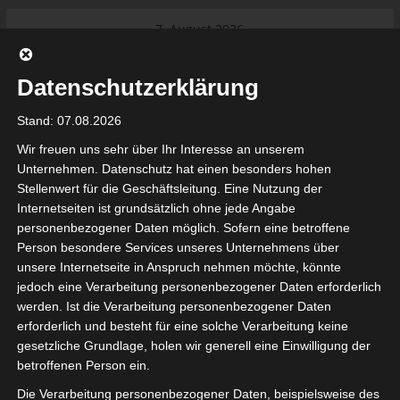
Skip
7. August 2026
to
Das Neueste:
Ligue 1 Pro: Saison 2026/2027
content
beginnt am 22. und 23. August
Datenschutzerklärung
2026 (Update)
El Gawafel Sportives de Gafsa
Stand: 07.08.2026
(EGSG) kündigt Rückzug aus der
Meisterschaft an
Wir freuen uns sehr über Ihr Interesse an unserem
Ligue 1 Pro: Spielplan der ersten 15
Unternehmen. Datenschutz hat einen besonders hohen
Spieltage der Saison 2026/2027
Stellenwert für die Geschäftsleitung. Eine Nutzung der
Ligue 2 Pro Tunesien 2026/2027 –
Internetseiten ist grundsätzlich ohne jede Angabe
Saison beginnt am am 19./20.
tunesienfussball.de
personenbezogener Daten möglich. Sofern eine betroffene
September 2026
Person besondere Services unseres Unternehmens über
Internationaler Sportgerichtshof
unsere Internetseite in Anspruch nehmen möchte, könnte
lehnt Eilverfahren ab – AS Soliman
Tunesien Ligafußball
jedoch eine Verarbeitung personenbezogener Daten erforderlich
steuert auf die Ligue 2 zu
werden. Ist die Verarbeitung personenbezogener Daten
Nutzung von Google Adsense (Google Ireland Limited, Gordon House, Barrow Stree
erforderlich und besteht für eine solche Verarbeitung keine
, Ireland) benötigen wir laut DSGVO Ihre Zustimmung. Es werden seitens Goog
gesetzliche Grundlage, holen wir generell eine Einwilligung der
nbezogene Daten erhoben, verarbeitet und gespeichert. Welche Daten genau 
bitte den Datenschutzbedingungen.
betroffenen Person ein.
Die Verarbeitung personenbezogener Daten, beispielsweise des
Google Adsense
ist deaktiviert.
✓ Erlauben
Datenschutzbedingungen