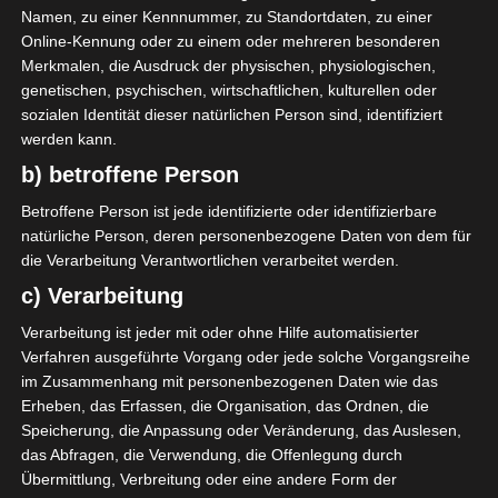
Namen, zu einer Kennnummer, zu Standortdaten, zu einer
Online-Kennung oder zu einem oder mehreren besonderen
Merkmalen, die Ausdruck der physischen, physiologischen,
genetischen, psychischen, wirtschaftlichen, kulturellen oder
sozialen Identität dieser natürlichen Person sind, identifiziert
werden kann.
b) betroffene Person
Betroffene Person ist jede identifizierte oder identifizierbare
LIGUE 1
natürliche Person, deren personenbezogene Daten von dem für
Start der Liga 1 2021/22 wegen
die Verarbeitung Verantwortlichen verarbeitet werden.
Pandemie in den September
c) Verarbeitung
verschoben
Verarbeitung ist jeder mit oder ohne Hilfe automatisierter
Verfahren ausgeführte Vorgang oder jede solche Vorgangsreihe
19. Juli 2021
Platzwart
2465 Views
im Zusammenhang mit personenbezogenen Daten wie das
Liga 1
,
Ligue 1
,
Saison 2021/2022
Erheben, das Erfassen, die Organisation, das Ordnen, die
Der tunesische Fußballverband FTF hat beschlossen,
Speicherung, die Anpassung oder Veränderung, das Auslesen,
das Abfragen, die Verwendung, die Offenlegung durch
den Start der neuen Saison 2021/2022 der Ligue 1 Pro
Übermittlung, Verbreitung oder eine andere Form der
wegen des Coronavirus zu