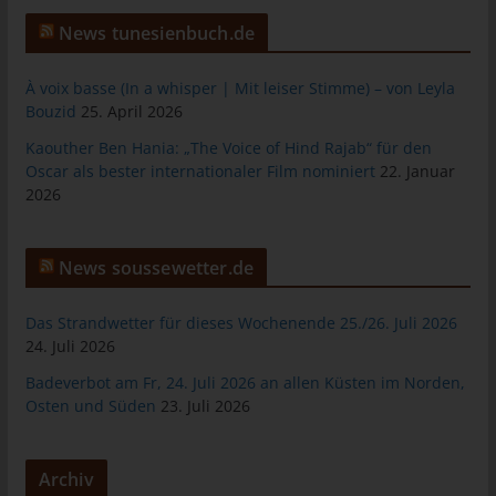
das Cookie gespeichert wurde. Dies ermöglicht es den
besuchten Internetseiten und Servern, den individuellen
News tunesienbuch.de
Browser der betroffenen Person von anderen Internetbrowsern,
die andere Cookies enthalten, zu unterscheiden. Ein bestimmter
À voix basse (In a whisper | Mit leiser Stimme) – von Leyla
Internetbrowser kann über die eindeutige Cookie-ID
Bouzid
25. April 2026
wiedererkannt und identifiziert werden.
Kaouther Ben Hania: „The Voice of Hind Rajab“ für den
Durch den Einsatz von Cookies kann den Nutzern dieser
Oscar als bester internationaler Film nominiert
22. Januar
Internetseite nutzerfreundlichere Services bereitstellen, die ohne
2026
die Cookie-Setzung nicht möglich wären.
Mittels eines Cookies können die Informationen und Angebote
News soussewetter.de
auf unserer Internetseite im Sinne des Benutzers optimiert
werden. Cookies ermöglichen uns, wie bereits erwähnt, die
Benutzer unserer Internetseite wiederzuerkennen. Zweck dieser
Das Strandwetter für dieses Wochenende 25./26. Juli 2026
Wiedererkennung ist es, den Nutzern die Verwendung unserer
24. Juli 2026
Internetseite zu erleichtern. Der Benutzer einer Internetseite, die
Badeverbot am Fr, 24. Juli 2026 an allen Küsten im Norden,
Cookies verwendet, muss beispielsweise nicht bei jedem
Osten und Süden
23. Juli 2026
Besuch der Internetseite erneut seine Zugangsdaten eingeben,
weil dies von der Internetseite und dem auf dem
Computersystem des Benutzers abgelegten Cookie
Archiv
übernommen wird. Ein weiteres Beispiel ist das Cookie eines