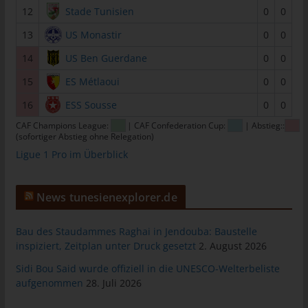
12
Stade Tunisien
0
0
tunesienfussball.de
13
US Monastir
0
0
Uwe Wassenberg
Rue 2 Mars
14
US Ben Guerdane
0
0
4022 Akouda - Tunesien
15
ES Métlaoui
0
0
Telefon: +216 216 16 616
16
ESS Sousse
0
0
E-Mail:
CAF Champions League:
| CAF Confederation Cup:
| Abstieg::
(sofortiger Abstieg ohne Relegation)
Ligue 1 Pro im Überblick
Cookies
Die Internetseiten verwenden Cookies. Cookies sind
News tunesienexplorer.de
Textdateien, welche über einen Internetbrowser auf einem
Computersystem abgelegt und gespeichert werden.
Bau des Staudammes Raghai in Jendouba: Baustelle
Zahlreiche Internetseiten und Server verwenden Cookies. Viele
inspiziert, Zeitplan unter Druck gesetzt
2. August 2026
Cookies enthalten eine sogenannte Cookie-ID. Eine Cookie-ID
ist eine eindeutige Kennung des Cookies. Sie besteht aus einer
Sidi Bou Said wurde offiziell in die UNESCO-Welterbeliste
Zeichenfolge, durch welche Internetseiten und Server dem
aufgenommen
28. Juli 2026
konkreten Internetbrowser zugeordnet werden können, in dem