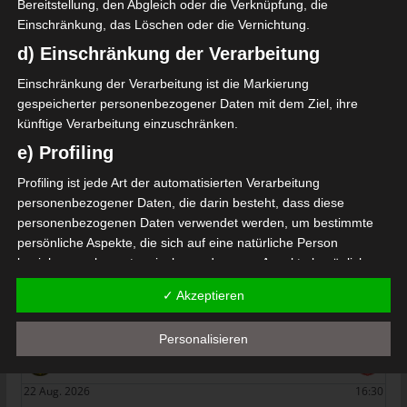
Bereitstellung, den Abgleich oder die Verknüpfung, die
Einschränkung, das Löschen oder die Vernichtung.
Mehr lesen
d) Einschränkung der Verarbeitung
Die nächsten Begegnungen
Einschränkung der Verarbeitung ist die Markierung
gespeicherter personenbezogener Daten mit dem Ziel, ihre
SPIELTAG 1
künftige Verarbeitung einzuschränken.
e) Profiling
22 Aug. 2026
16:30
Profiling ist jede Art der automatisierten Verarbeitung
-
-
PS Sakiet Eddaïer
JS Omrane
personenbezogener Daten, die darin besteht, dass diese
22 Aug. 2026
16:30
personenbezogenen Daten verwendet werden, um bestimmte
-
-
persönliche Aspekte, die sich auf eine natürliche Person
Stade Tunisien
CS Sfax
beziehen, zu bewerten, insbesondere, um Aspekte bezüglich
22 Aug. 2026
16:30
Arbeitsleistung, wirtschaftlicher Lage, Gesundheit, persönlicher
✓ Akzeptieren
-
-
Vorlieben, Interessen, Zuverlässigkeit, Verhalten, Aufenthaltsort
ES Hammam Sousse
US Monastir
oder Ortswechsel dieser natürlichen Person zu analysieren oder
22 Aug. 2026
16:30
Personalisieren
vorherzusagen.
-
-
ES Tunis
ESS Sousse
f) Pseudonymisierung
22 Aug. 2026
16:30
Pseudonymisierung ist die Verarbeitung personenbezogener