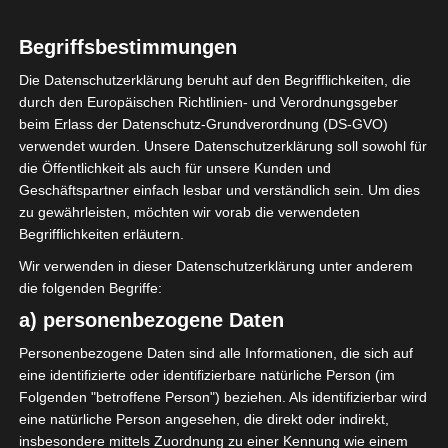
LIGUE 1
Begriffsbestimmungen
Start der 1. Liga 2021/22 erneut
Die Datenschutzerklärung beruht auf den Begrifflichkeiten, die
verschoben in den Oktober
durch den Europäischen Richtlinien- und Verordnungsgeber
2021
beim Erlass der Datenschutz-Grundverordnung (DS-GVO)
verwendet wurden. Unsere Datenschutzerklärung soll sowohl für
die Öffentlichkeit als auch für unsere Kunden und
8. August 2021
Platzwart
2525 Views
Geschäftspartner einfach lesbar und verständlich sein. Um dies
Liga 1
,
Ligue 1
,
Saison 2021/2022
zu gewährleisten, möchten wir vorab die verwendeten
Der tunesische Fußballverband FTF hat auf seiner
Begrifflichkeiten erläutern.
Sitzung am Sonntag, den 8. August 2021,
Wir verwenden in dieser Datenschutzerklärung unter anderem
beschlossen, den Beginn der neuen Saison
die folgenden Begriffe:
a) personenbezogene Daten
Mehr lesen
Personenbezogene Daten sind alle Informationen, die sich auf
eine identifizierte oder identifizierbare natürliche Person (im
Folgenden "betroffene Person") beziehen. Als identifizierbar wird
eine natürliche Person angesehen, die direkt oder indirekt,
insbesondere mittels Zuordnung zu einer Kennung wie einem