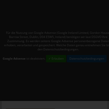
Mitgliedstaaten vorgesehen werden.
h) Auftragsverarbeiter
Auftragsverarbeiter ist eine natürliche oder juristische Person,
Behörde, Einrichtung oder andere Stelle, die personenbezogene
Daten im Auftrag des Verantwortlichen verarbeitet.
Für die Nutzung von Google Adsense (Google Ireland Limited, Gordon House
i) Empfänger
Barrow Street, Dublin, D04 E5W5, Ireland) benötigen wir laut DSGVO Ihre
Zustimmung. Es werden seitens Google Adsense personenbezogene Date
Empfänger ist eine natürliche oder juristische Person, Behörde,
erhoben, verarbeitet und gespeichert. Welche Daten genau entnehmen Sie bi
den Datenschutzbedingungen.
Einrichtung oder andere Stelle, der personenbezogene Daten
offengelegt werden, unabhängig davon, ob es sich bei ihr um
Google Adsense
ist deaktiviert.
✓ Erlauben
Datenschutzbedingungen
einen Dritten handelt oder nicht. Behörden, die im Rahmen
eines bestimmten Untersuchungsauftrags nach dem
Unionsrecht oder dem Recht der Mitgliedstaaten
möglicherweise personenbezogene Daten erhalten, gelten
jedoch nicht als Empfänger.
j) Dritter
Dritter ist eine natürliche oder juristische Person, Behörde,
Einrichtung oder andere Stelle außer der betroffenen Person,
dem Verantwortlichen, dem Auftragsverarbeiter und den