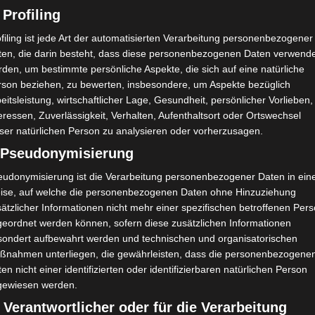
 Profiling
filing ist jede Art der automatisierten Verarbeitung personenbezogener
ten, die darin besteht, dass diese personenbezogenen Daten verwend
den, um bestimmte persönliche Aspekte, die sich auf eine natürliche
TV
rson beziehen, zu bewerten, insbesondere, um Aspekte bezüglich
eitsleistung, wirtschaftlicher Lage, Gesundheit, persönlicher Vorlieben,
en
eressen, Zuverlässigkeit, Verhalten, Aufenthaltsort oder Ortswechsel
ser natürlichen Person zu analysieren oder vorherzusagen.
) Pseudonymisierung
eudonymisierung ist die Verarbeitung personenbezogener Daten in ein
ise, auf welche die personenbezogenen Daten ohne Hinzuziehung
ätzlicher Informationen nicht mehr einer spezifischen betroffenen Per
geordnet werden können, sofern diese zusätzlichen Informationen
sondert aufbewahrt werden und technischen und organisatorischen
ßnahmen unterliegen, die gewährleisten, dass die personenbezogene
en nicht einer identifizierten oder identifizierbaren natürlichen Person
gewiesen werden.
 Verantwortlicher oder für die Verarbeitung