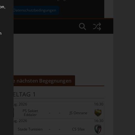
on,
uben
Datenschutzbedingungen
n
Die nächsten Begegnungen
SPIELTAG 1
22 Aug. 2026
16:30
PS Sakiet
-
-
JS Omrane
Eddaïer
22 Aug. 2026
16:30
-
-
Stade Tunisien
CS Sfax