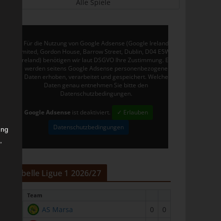
Alle Spiele
Für die Nutzung von Google Adsense (Google Ireland
Limited, Gordon House, Barrow Street, Dublin, D04 E5W5,
Ireland) benötigen wir laut DSGVO Ihre Zustimmung. Es
werden seitens Google Adsense personenbezogene
Daten erhoben, verarbeitet und gespeichert. Welche
Daten genau entnehmen Sie bitte den
Datenschutzbedingungen.
Google Adsense
ist deaktiviert.
✓ Erlauben
Datenschutzbedingungen
ung
,
r
Tabelle Ligue 1 2026/27
#
Team
1
AS Marsa
0
0