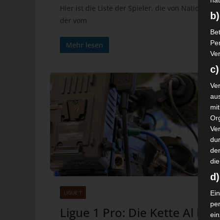
nat
Hier ist die Liste der Spieler, die von National
b)
der vom
Bet
Pe
Mehr lesen
Ver
c)
Ver
au
mi
Or
Ve
dur
de
die
d
LIGUE 1
Ein
pe
Ligue 1 Pro: Die Kette Al Kas
ei