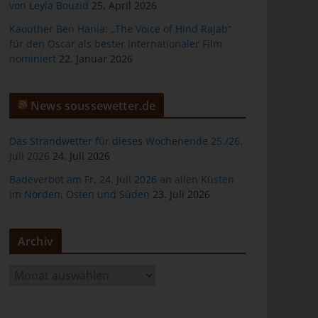
von Leyla Bouzid
25. April 2026
Kaouther Ben Hania: „The Voice of Hind Rajab“
für den Oscar als bester internationaler Film
nominiert
22. Januar 2026
er
News soussewetter.de
Das Strandwetter für dieses Wochenende 25./26.
Juli 2026
24. Juli 2026
Badeverbot am Fr, 24. Juli 2026 an allen Küsten
ten
im Norden, Osten und Süden
23. Juli 2026
gen
Archiv
A
r
c