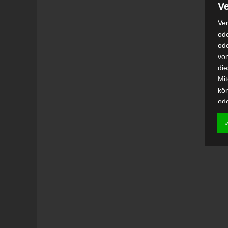
Ve
Ver
ode
od
vo
di
Mi
kö
od
h)
Auf
Ei
Ver
i
Emp
od
una
Be