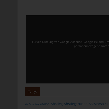
Ver
de
un
tun
Uw
Ru
Für die Nutzung von Google Adsense (Google Ireland Lim
personenbezogene Daten 
40
Te
E-
C
Die
üb
Tags
ge
Zah
Abstieg
Abstiegsrunde
AS Marsa
26. Spieltag 2020/21
AS
ent