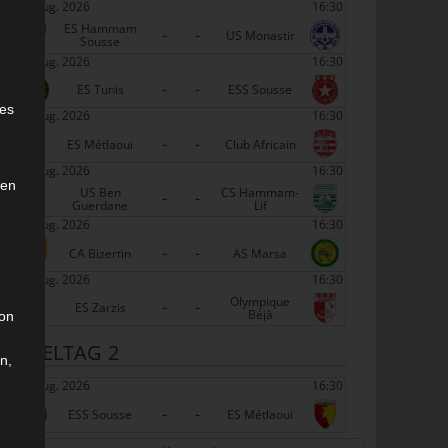
22 Aug. 2026
16:30
ES Hammam
-
-
US Monastir
Sousse
22 Aug. 2026
16:30
-
-
e
ES Tunis
ESS Sousse
ies
22 Aug. 2026
16:30
-
-
ES Métlaoui
Club Africain
22 Aug. 2026
16:30
den
US Ben
CS Hammam-
-
-
Guerdane
Lif
22 Aug. 2026
16:30
-
-
CA Bizertin
AS Marsa
22 Aug. 2026
16:30
Olympique
-
-
ES Zarzis
Béjà
son
SPIELTAG 2
n,
29 Aug. 2026
16:30
-
-
ESS Sousse
ES Métlaoui