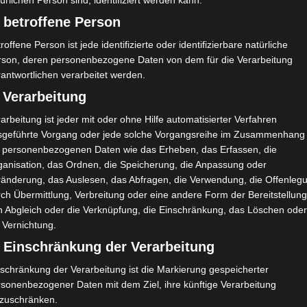
ürlichen Person sind, identifiziert werden kann.
trainer Sami Trabelsi für den FIFA Arab Cup nominiert wurden,
 betroffene Person
roffene Person ist jede identifizierte oder identifizierbare natürliche
rson, deren personenbezogene Daten von dem für die Verarbeitung
antwortlichen verarbeitet werden.
 Verarbeitung
arbeitung ist jeder mit oder ohne Hilfe automatisierter Verfahren
sgeführte Vorgang oder jede solche Vorgangsreihe im Zusammenhang
t personenbezogenen Daten wie das Erheben, das Erfassen, die
ganisation, das Ordnen, die Speicherung, die Anpassung oder
ränderung, das Auslesen, das Abfragen, die Verwendung, die Offenleg
ch Übermittlung, Verbreitung oder eine andere Form der Bereitstellung
n Abgleich oder die Verknüpfung, die Einschränkung, das Löschen ode
 Vernichtung.
) Einschränkung der Verarbeitung
schränkung der Verarbeitung ist die Markierung gespeicherter
rsonenbezogener Daten mit dem Ziel, ihre künftige Verarbeitung
s
nzuschränken.