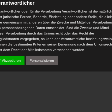
rantwortlicher
antwortlicher oder für die Verarbeitung Verantwortlicher ist die natürlic
r juristische Person, Behörde, Einrichtung oder andere Stelle, die allei
er gemeinsam mit anderen über die Zwecke und Mittel der Verarbeitun
n personenbezogenen Daten entscheidet. Sind die Zwecke und Mittel
eser Verarbeitung durch das Unionsrecht oder das Recht der
tgliedstaaten vorgegeben, so kann der Verantwortliche beziehungsweis
nnen die bestimmten Kriterien seiner Benennung nach dem Unionsrech
er dem Recht der Mitgliedstaaten vorgesehen werden.
 Auftragsverarbeiter
✓ Akzeptieren
Personalisieren
tragsverarbeiter ist eine natürliche oder juristische Person, Behörde,
nrichtung oder andere Stelle, die personenbezogene Daten im Auftrag 
antwortlichen verarbeitet.
) Empfänger
fänger ist eine natürliche oder juristische Person, Behörde, Einrichtu
er andere Stelle, der personenbezogene Daten offengelegt werden,
bhängig davon, ob es sich bei ihr um einen Dritten handelt oder nicht.
hörden, die im Rahmen eines bestimmten Untersuchungsauftrags nac