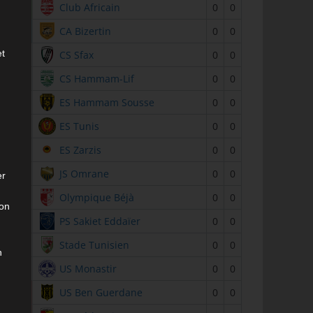
2
Club Africain
0
0
3
CA Bizertin
0
0
et
4
CS Sfax
0
0
5
CS Hammam-Lif
0
0
6
ES Hammam Sousse
0
0
7
ES Tunis
0
0
8
ES Zarzis
0
0
9
JS Omrane
0
0
er
10
Olympique Béjà
0
0
son
11
PS Sakiet Eddaïer
0
0
12
Stade Tunisien
0
0
n
13
US Monastir
0
0
14
US Ben Guerdane
0
0