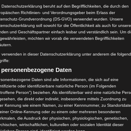
 Datenschutzerklärung beruht auf den Begrifflichkeiten, die durch den
ropäischen Richtlinien- und Verordnungsgeber beim Erlass der
tenschutz-Grundverordnung (DS-GVO) verwendet wurden. Unsere
enschutzerklärung soll sowohl für die Öffentlichkeit als auch für unser
nden und Geschäftspartner einfach lesbar und verständlich sein. Um d
gewährleisten, möchten wir vorab die verwendeten Begrifflichkeiten
äutern.
r verwenden in dieser Datenschutzerklärung unter anderem die folgen
riffe:
) personenbezogene Daten
sonenbezogene Daten sind alle Informationen, die sich auf eine
ntifizierte oder identifizierbare natürliche Person (im Folgenden
troffene Person") beziehen. Als identifizierbar wird eine natürliche Per
esehen, die direkt oder indirekt, insbesondere mittels Zuordnung zu
ierten Spieler für den FIFA Arab Cup
ner Kennung wie einem Namen, zu einer Kennnummer, zu Standortdate
 einer Online-Kennung oder zu einem oder mehreren besonderen
rkmalen, die Ausdruck der physischen, physiologischen, genetischen,
chischen, wirtschaftlichen, kulturellen oder sozialen Identität dieser
be FIFA 2025
,
FIFA
,
FIFA Arab Cup 2025
,
Qatar
,
Sami Trabelsi