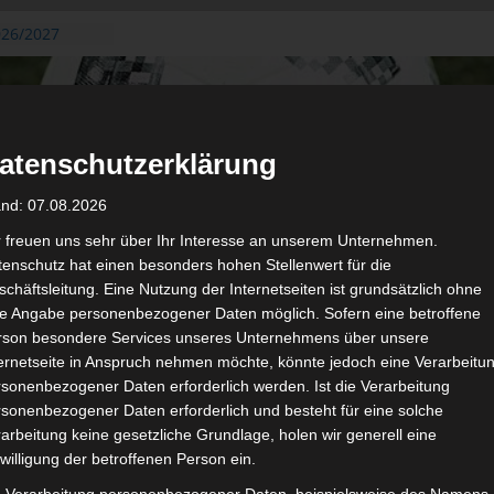
026/2027
3. August
de Gafsa
ug aus der
atenschutzerklärung
n der ersten 15
 2026/2027
and: 07.08.2026
 2026/2027 –
 19./20.
r freuen uns sehr über Ihr Interesse an unserem Unternehmen.
enschutz hat einen besonders hohen Stellenwert für die
gerichtshof
chäftsleitung. Eine Nutzung der Internetseiten ist grundsätzlich ohne
 – AS Soliman
de Angabe personenbezogener Daten möglich. Sofern eine betroffene
2 zu
rson besondere Services unseres Unternehmens über unsere
ternetseite in Anspruch nehmen möchte, könnte jedoch eine Verarbeitu
sonenbezogener Daten erforderlich werden. Ist die Verarbeitung
sonenbezogener Daten erforderlich und besteht für eine solche
arbeitung keine gesetzliche Grundlage, holen wir generell eine
de
Für die Nutzung von Google Adsense (Google Ireland Limited, Gor
willigung der betroffenen Person ein.
wir laut DSGVO Ihre Zustimmung. Es werden seitens Google
gespeichert. Welche Daten genau entnehm