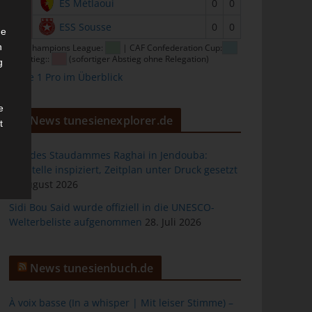
15
ES Métlaoui
0
0
16
ESS Sousse
0
0
he
n
CAF Champions League:
| CAF Confederation Cup:
| Abstieg::
(sofortiger Abstieg ohne Relegation)
g
Ligue 1 Pro im Überblick
e
News tunesienexplorer.de
t
Bau des Staudammes Raghai in Jendouba:
Baustelle inspiziert, Zeitplan unter Druck gesetzt
2. August 2026
des
Sidi Bou Said wurde offiziell in die UNESCO-
Welterbeliste aufgenommen
28. Juli 2026
ng
News tunesienbuch.de
À voix basse (In a whisper | Mit leiser Stimme) –
h