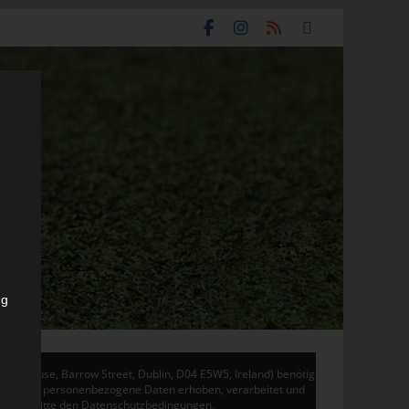
ng
don House, Barrow Street, Dublin, D04 E5W5, Ireland) benötigen
 Adsense personenbezogene Daten erhoben, verarbeitet und
en Sie bitte den Datenschutzbedingungen.