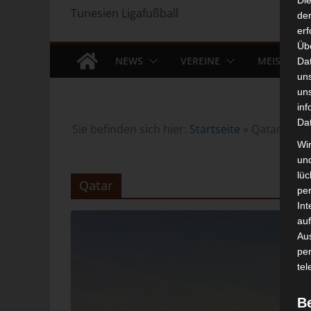
Di
Tunesien Ligafußball
der
erf
Üb
NEWS
VEREINE
MEISTERS
Da
un
un
inf
Da
Sie befinden sich hier:
Startseite
»
Qatar
Wir
un
lüc
Qatar
pe
Int
auf
Aus
pe
tel
B