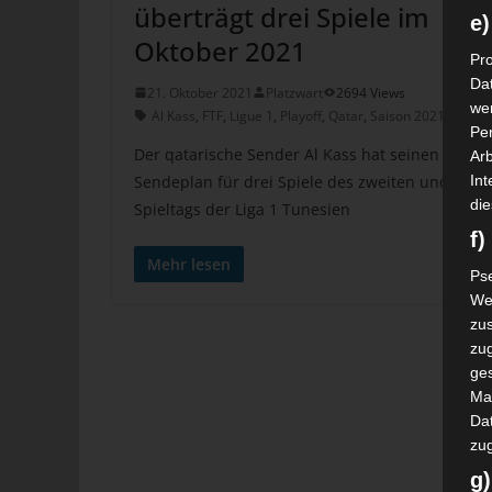
überträgt drei Spiele im
e)
Oktober 2021
Pro
Da
21. Oktober 2021
Platzwart
2694 Views
wer
Al Kass
,
FTF
,
Ligue 1
,
Playoff
,
Qatar
,
Saison 2021/2022
,
Pe
Der qatarische Sender Al Kass hat seinen
Arb
Sendeplan für drei Spiele des zweiten und dritt
Int
die
Spieltags der Liga 1 Tunesien
f
Mehr lesen
Ps
We
zus
zu
ge
Ma
Dat
zu
g)