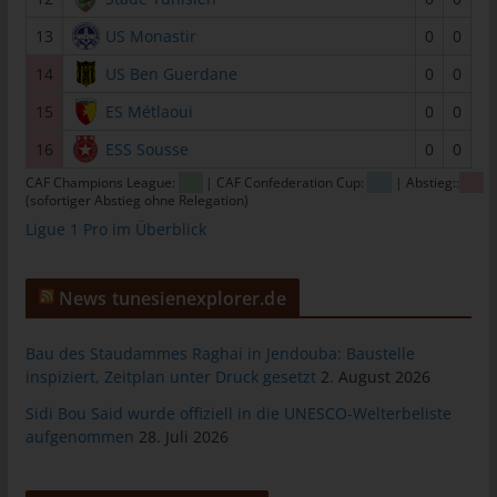
tunesienfussball.de
13
US Monastir
0
0
Uwe Wassenberg
14
US Ben Guerdane
0
0
Rue 2 Mars
15
ES Métlaoui
0
0
4022 Akouda - Tunesien
16
ESS Sousse
0
0
Telefon: +216 216 16 616
CAF Champions League:
| CAF Confederation Cup:
| Abstieg::
E-Mail:
(sofortiger Abstieg ohne Relegation)
Ligue 1 Pro im Überblick
Cookies
Die Internetseiten verwenden Cookies. Cookies sind
News tunesienexplorer.de
Textdateien, welche über einen Internetbrowser auf einem
Computersystem abgelegt und gespeichert werden.
Bau des Staudammes Raghai in Jendouba: Baustelle
inspiziert, Zeitplan unter Druck gesetzt
2. August 2026
Zahlreiche Internetseiten und Server verwenden Cookies. Viele
Cookies enthalten eine sogenannte Cookie-ID. Eine Cookie-ID
Sidi Bou Said wurde offiziell in die UNESCO-Welterbeliste
ist eine eindeutige Kennung des Cookies. Sie besteht aus einer
aufgenommen
28. Juli 2026
Zeichenfolge, durch welche Internetseiten und Server dem
konkreten Internetbrowser zugeordnet werden können, in dem