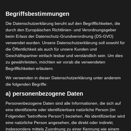
2026/2027
Ligue 2 Pro Tunesien
Begriffsbestimmungen
2026/2027 – Saison beginnt am
Die Datenschutzerklärung beruht auf den Begrifflichkeiten, die
durch den Europäischen Richtlinien- und Verordnungsgeber
am 19./20. September 2026
beim Erlass der Datenschutz-Grundverordnung (DS-GVO)
verwendet wurden. Unsere Datenschutzerklärung soll sowohl für
14. Juli 2026
Platzwart
182 Views
die Öffentlichkeit als auch für unsere Kunden und
FTF
,
Gruppen
,
Ligue 2
,
Saisonbeginn
,
Tunesien
Geschäftspartner einfach lesbar und verständlich sein. Um dies
Der tunesische Fußballverband hat mitgeteilt, dass
zu gewährleisten, möchten wir vorab die verwendeten
die Saison 2026/27 der Ligue 2 am 19. und 20.
Begrifflichkeiten erläutern.
September 2026 beginnen wird.
Wir verwenden in dieser Datenschutzerklärung unter anderem
die folgenden Begriffe:
Mehr lesen
a) personenbezogene Daten
Personenbezogene Daten sind alle Informationen, die sich auf
eine identifizierte oder identifizierbare natürliche Person (im
Folgenden "betroffene Person") beziehen. Als identifizierbar wird
eine natürliche Person angesehen, die direkt oder indirekt,
insbesondere mittels Zuordnung zu einer Kennung wie einem