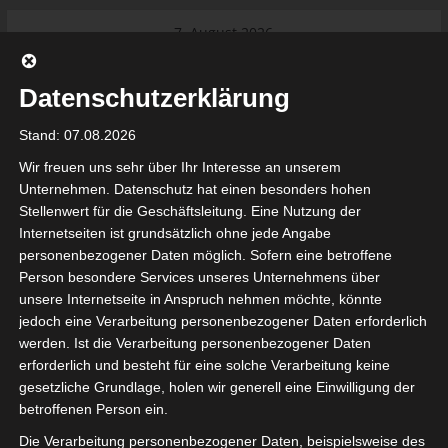
Skip
7. August 2026
to
Das Neueste:
Ligue 2 Pro Tunesien 2026/2027 –
content
Saison beginnt am am 19./20.
Datenschutzerklärung
September 2026
Internationaler Sportgerichtshof
Stand: 07.08.2026
lehnt Eilverfahren ab – AS Soliman
steuert auf die Ligue 2 zu
Wir freuen uns sehr über Ihr Interesse an unserem
Ligue 1 Pro: Saison 2026/2027
Unternehmen. Datenschutz hat einen besonders hohen
beginnt am 22. und 23. August
Stellenwert für die Geschäftsleitung. Eine Nutzung der
2026 (Update)
Internetseiten ist grundsätzlich ohne jede Angabe
El Gawafel Sportives de Gafsa
tunesienfussball.de
personenbezogener Daten möglich. Sofern eine betroffene
(EGSG) kündigt Rückzug aus der
Person besondere Services unseres Unternehmens über
Meisterschaft an
unsere Internetseite in Anspruch nehmen möchte, könnte
Ligue 1 Pro: Spielplan der ersten 15
Tunesien Ligafußball
jedoch eine Verarbeitung personenbezogener Daten erforderlich
Spieltage der Saison 2026/2027
werden. Ist die Verarbeitung personenbezogener Daten
erforderlich und besteht für eine solche Verarbeitung keine
gesetzliche Grundlage, holen wir generell eine Einwilligung der
betroffenen Person ein.
Die Verarbeitung personenbezogener Daten, beispielsweise des