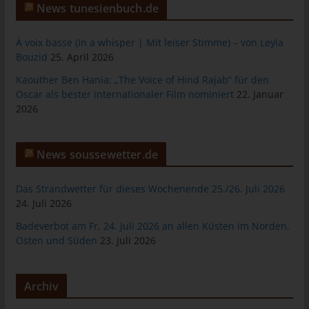
das Cookie gespeichert wurde. Dies ermöglicht es den
News tunesienbuch.de
besuchten Internetseiten und Servern, den individuellen
Browser der betroffenen Person von anderen Internetbrowsern,
À voix basse (In a whisper | Mit leiser Stimme) – von Leyla
die andere Cookies enthalten, zu unterscheiden. Ein bestimmter
Bouzid
25. April 2026
Internetbrowser kann über die eindeutige Cookie-ID
wiedererkannt und identifiziert werden.
Kaouther Ben Hania: „The Voice of Hind Rajab“ für den
Oscar als bester internationaler Film nominiert
22. Januar
Durch den Einsatz von Cookies kann den Nutzern dieser
2026
Internetseite nutzerfreundlichere Services bereitstellen, die ohne
die Cookie-Setzung nicht möglich wären.
Mittels eines Cookies können die Informationen und Angebote
News soussewetter.de
auf unserer Internetseite im Sinne des Benutzers optimiert
werden. Cookies ermöglichen uns, wie bereits erwähnt, die
Das Strandwetter für dieses Wochenende 25./26. Juli 2026
Benutzer unserer Internetseite wiederzuerkennen. Zweck dieser
24. Juli 2026
Wiedererkennung ist es, den Nutzern die Verwendung unserer
Badeverbot am Fr, 24. Juli 2026 an allen Küsten im Norden,
Internetseite zu erleichtern. Der Benutzer einer Internetseite, die
Osten und Süden
23. Juli 2026
Cookies verwendet, muss beispielsweise nicht bei jedem
Besuch der Internetseite erneut seine Zugangsdaten eingeben,
weil dies von der Internetseite und dem auf dem
Archiv
Computersystem des Benutzers abgelegten Cookie
übernommen wird. Ein weiteres Beispiel ist das Cookie eines