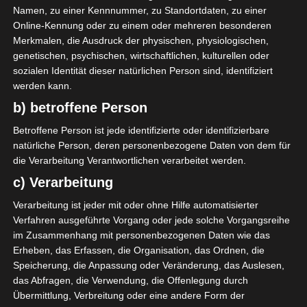
Namen, zu einer Kennnummer, zu Standortdaten, zu einer
Online-Kennung oder zu einem oder mehreren besonderen
Merkmalen, die Ausdruck der physischen, physiologischen,
genetischen, psychischen, wirtschaftlichen, kulturellen oder
sozialen Identität dieser natürlichen Person sind, identifiziert
werden kann.
b) betroffene Person
LIGUE 1
Betroffene Person ist jede identifizierte oder identifizierbare
Ligue 1 Pro Tunesien: Start der
natürliche Person, deren personenbezogene Daten von dem für
die Verarbeitung Verantwortlichen verarbeitet werden.
Saison 2022-2023 am 30.
c) Verarbeitung
September 2022
Verarbeitung ist jeder mit oder ohne Hilfe automatisierter
28. Juni 2022
Platzwart
2276 Views
Verfahren ausgeführte Vorgang oder jede solche Vorgangsreihe
Saison 2022/2023
,
Saisonbeginn
im Zusammenhang mit personenbezogenen Daten wie das
Erheben, das Erfassen, die Organisation, das Ordnen, die
Amine Mougou hat am Montag, den 27. Juni 2022 den
Speicherung, die Anpassung oder Veränderung, das Auslesen,
Beginn der Saison 2022-2023 in der Ligue 1 Pro
das Abfragen, die Verwendung, die Offenlegung durch
bekannt
Übermittlung, Verbreitung oder eine andere Form der