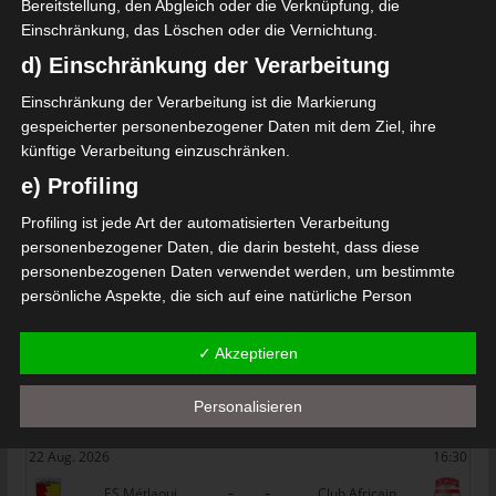
Bereitstellung, den Abgleich oder die Verknüpfung, die
Mehr lesen
Einschränkung, das Löschen oder die Vernichtung.
d) Einschränkung der Verarbeitung
Die nächsten Begegnungen
Einschränkung der Verarbeitung ist die Markierung
gespeicherter personenbezogener Daten mit dem Ziel, ihre
SPIELTAG 1
künftige Verarbeitung einzuschränken.
22 Aug. 2026
16:30
e) Profiling
-
-
PS Sakiet Eddaïer
JS Omrane
Profiling ist jede Art der automatisierten Verarbeitung
22 Aug. 2026
16:30
personenbezogener Daten, die darin besteht, dass diese
personenbezogenen Daten verwendet werden, um bestimmte
-
-
Stade Tunisien
CS Sfax
persönliche Aspekte, die sich auf eine natürliche Person
22 Aug. 2026
16:30
beziehen, zu bewerten, insbesondere, um Aspekte bezüglich
Arbeitsleistung, wirtschaftlicher Lage, Gesundheit, persönlicher
-
-
ES Hammam Sousse
US Monastir
✓ Akzeptieren
Vorlieben, Interessen, Zuverlässigkeit, Verhalten, Aufenthaltsort
22 Aug. 2026
16:30
oder Ortswechsel dieser natürlichen Person zu analysieren oder
Personalisieren
vorherzusagen.
-
-
ES Tunis
ESS Sousse
f) Pseudonymisierung
22 Aug. 2026
16:30
-
-
Pseudonymisierung ist die Verarbeitung personenbezogener
ES Métlaoui
Club Africain