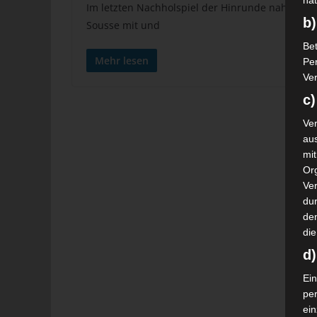
nat
Im letzten Nachholspiel der Hinrunde nahm der C
b)
Sousse mit und
Bet
Mehr lesen
Pe
Ver
c)
Ver
au
mi
Or
Ve
dur
de
die
d
Ein
pe
ei