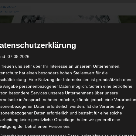
026/2027
3. August
de Gafsa
ug aus der
atenschutzerklärung
n der ersten 15
 2026/2027
and: 07.08.2026
 2026/2027 –
 19./20.
r freuen uns sehr über Ihr Interesse an unserem Unternehmen.
enschutz hat einen besonders hohen Stellenwert für die
gerichtshof
chäftsleitung. Eine Nutzung der Internetseiten ist grundsätzlich ohne
 – AS Soliman
de Angabe personenbezogener Daten möglich. Sofern eine betroffene
2 zu
rson besondere Services unseres Unternehmens über unsere
ternetseite in Anspruch nehmen möchte, könnte jedoch eine Verarbeitu
sonenbezogener Daten erforderlich werden. Ist die Verarbeitung
sonenbezogener Daten erforderlich und besteht für eine solche
arbeitung keine gesetzliche Grundlage, holen wir generell eine
de
willigung der betroffenen Person ein.