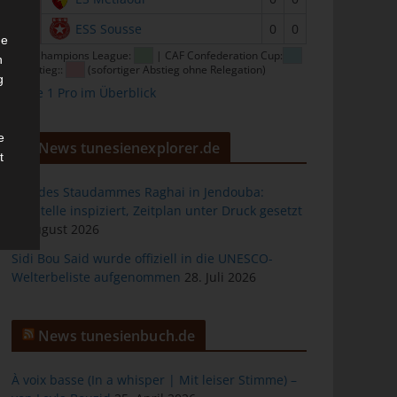
16
ESS Sousse
0
0
he
CAF Champions League:
| CAF Confederation Cup:
n
| Abstieg::
(sofortiger Abstieg ohne Relegation)
g
Ligue 1 Pro im Überblick
e
News tunesienexplorer.de
t
Bau des Staudammes Raghai in Jendouba:
Baustelle inspiziert, Zeitplan unter Druck gesetzt
2. August 2026
des
Sidi Bou Said wurde offiziell in die UNESCO-
Welterbeliste aufgenommen
28. Juli 2026
ng
News tunesienbuch.de
À voix basse (In a whisper | Mit leiser Stimme) –
h