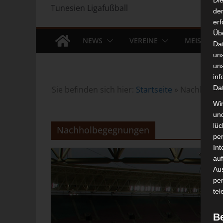
Di
Tunesien Ligafußball
der
erf
Üb
NEWS
VEREINE
MEISTERS
Da
un
un
inf
Da
Sie befinden sich hier:
Startseite
»
Nachholbe
Wir
un
lüc
Nachholbegegnungen
pe
Int
auf
Aus
pe
tel
B