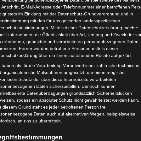
e Verarbeitung personenbezogener Daten, beispielsweise des Namens,
 Anschrift, E-Mail-Adresse oder Telefonnummer einer betroffenen Pers
olgt stets im Einklang mit der Datenschutz-Grundverordnung und in
ereinstimmung mit den für uns geltenden landesspezifischen
CHAFTEN
STADIEN
IMPRESSUM
tenschutzbestimmungen. Mittels dieser Datenschutzerklärung möchte
ser Unternehmen die Öffentlichkeit über Art, Umfang und Zweck der vo
s erhobenen, genutzten und verarbeiteten personenbezogenen Daten
ormieren. Ferner werden betroffene Personen mittels dieser
tenschutzerklärung über die ihnen zustehenden Rechte aufgeklärt.
gegnungen
 haben als für die Verarbeitung Verantwortlicher zahlreiche technische
d organisatorische Maßnahmen umgesetzt, um einen möglichst
kenlosen Schutz der über diese Internetseite verarbeiteten
rsonenbezogenen Daten sicherzustellen. Dennoch können
ernetbasierte Datenübertragungen grundsätzlich Sicherheitslücken
weisen, sodass ein absoluter Schutz nicht gewährleistet werden kann.
 diesem Grund steht es jeder betroffenen Person frei,
rsonenbezogene Daten auch auf alternativen Wegen, beispielsweise
efonisch, an uns zu übermitteln.
egriffsbestimmungen