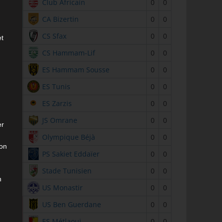
2
Club Africain
0
0
3
CA Bizertin
0
0
4
CS Sfax
0
0
et
5
CS Hammam-Lif
0
0
6
ES Hammam Sousse
0
0
7
ES Tunis
0
0
8
ES Zarzis
0
0
9
JS Omrane
0
0
er
10
Olympique Béjà
0
0
son
11
PS Sakiet Eddaïer
0
0
12
Stade Tunisien
0
0
n
13
US Monastir
0
0
14
US Ben Guerdane
0
0
15
ES Métlaoui
0
0