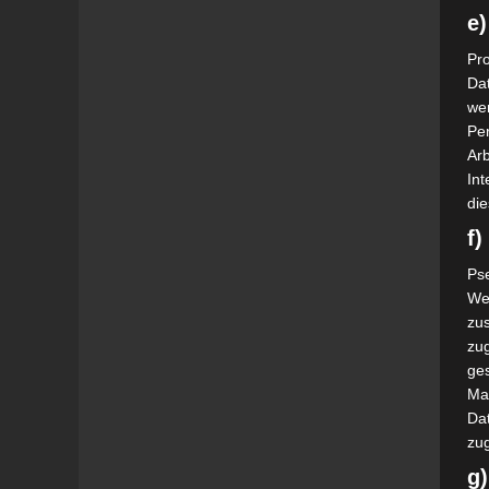
e)
Pro
Da
wer
Pe
Arb
Int
die
f
Ps
We
zus
zu
ge
Ma
Dat
zu
g)