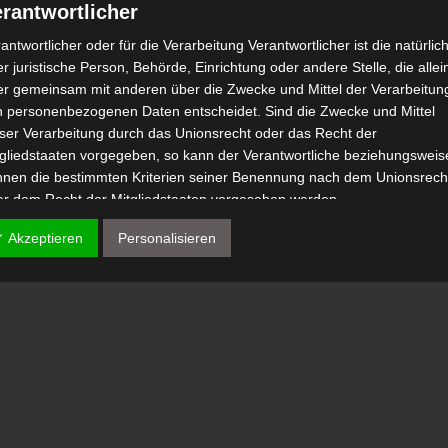
rantwortlicher
antwortlicher oder für die Verarbeitung Verantwortlicher ist die natürlic
r juristische Person, Behörde, Einrichtung oder andere Stelle, die allei
er gemeinsam mit anderen über die Zwecke und Mittel der Verarbeitun
n personenbezogenen Daten entscheidet. Sind die Zwecke und Mittel
eser Verarbeitung durch das Unionsrecht oder das Recht der
tgliedstaaten vorgegeben, so kann der Verantwortliche beziehungsweis
nnen die bestimmten Kriterien seiner Benennung nach dem Unionsrech
er dem Recht der Mitgliedstaaten vorgesehen werden.
 Auftragsverarbeiter
✓ Akzeptieren
Personalisieren
tragsverarbeiter ist eine natürliche oder juristische Person, Behörde,
nrichtung oder andere Stelle, die personenbezogene Daten im Auftrag 
antwortlichen verarbeitet.
) Empfänger
fänger ist eine natürliche oder juristische Person, Behörde, Einrichtu
er andere Stelle, der personenbezogene Daten offengelegt werden,
bhängig davon, ob es sich bei ihr um einen Dritten handelt oder nicht.
hörden, die im Rahmen eines bestimmten Untersuchungsauftrags nac