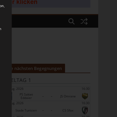
on,
n
Die nächsten Begegnungen
SPIELTAG 1
22 Aug. 2026
16:30
PS Sakiet
-
-
JS Omrane
Eddaïer
22 Aug. 2026
16:30
-
-
Stade Tunisien
CS Sfax