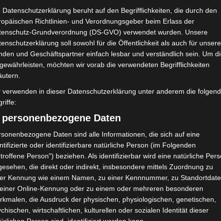
 Datenschutzerklärung beruht auf den Begrifflichkeiten, die durch den
ropäischen Richtlinien- und Verordnungsgeber beim Erlass der
tenschutz-Grundverordnung (DS-GVO) verwendet wurden. Unsere
enschutzerklärung soll sowohl für die Öffentlichkeit als auch für unser
nden und Geschäftspartner einfach lesbar und verständlich sein. Um d
gewährleisten, möchten wir vorab die verwendeten Begrifflichkeiten
äutern.
r verwenden in dieser Datenschutzerklärung unter anderem die folgen
riffe:
) personenbezogene Daten
sonenbezogene Daten sind alle Informationen, die sich auf eine
ntifizierte oder identifizierbare natürliche Person (im Folgenden
troffene Person") beziehen. Als identifizierbar wird eine natürliche Per
esehen, die direkt oder indirekt, insbesondere mittels Zuordnung zu
gegnungen aus der Hinspielrunde
ner Kennung wie einem Namen, zu einer Kennnummer, zu Standortdate
 einer Online-Kennung oder zu einem oder mehreren besonderen
rkmalen, die Ausdruck der physischen, physiologischen, genetischen,
1
,
Nachholbegegnungen
,
Saison 2020/21
chischen, wirtschaftlichen, kulturellen oder sozialen Identität dieser