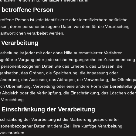
ürlichen Person sind, identifiziert werden kann.
lub Sportif Sfaxien mit einem 0:1 alle drei Punkte aus
 betroffene Person
roffene Person ist jede identifizierte oder identifizierbare natürliche
rson, deren personenbezogene Daten von dem für die Verarbeitung
antwortlichen verarbeitet werden.
 Verarbeitung
arbeitung ist jeder mit oder ohne Hilfe automatisierter Verfahren
sgeführte Vorgang oder jede solche Vorgangsreihe im Zusammenhang
t personenbezogenen Daten wie das Erheben, das Erfassen, die
ganisation, das Ordnen, die Speicherung, die Anpassung oder
ränderung, das Auslesen, das Abfragen, die Verwendung, die Offenleg
ch Übermittlung, Verbreitung oder eine andere Form der Bereitstellung
n Abgleich oder die Verknüpfung, die Einschränkung, das Löschen ode
 Vernichtung.
) Einschränkung der Verarbeitung
schränkung der Verarbeitung ist die Markierung gespeicherter
rsonenbezogener Daten mit dem Ziel, ihre künftige Verarbeitung
nzuschränken.