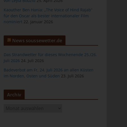
von Leyla Bouzid
25. April 2026
Kaouther Ben Hania: „The Voice of Hind Rajab“
für den Oscar als bester internationaler Film
nominiert
22. Januar 2026
er
News soussewetter.de
Das Strandwetter für dieses Wochenende 25./26.
Juli 2026
24. Juli 2026
Badeverbot am Fr, 24. Juli 2026 an allen Küsten
ten
im Norden, Osten und Süden
23. Juli 2026
gen
Archiv
A
r
c