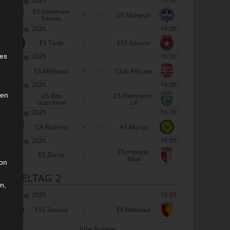
22 Aug. 2026
16:30
ES Hammam
-
-
US Monastir
Sousse
22 Aug. 2026
16:30
-
-
ES Tunis
ESS Sousse
e
22 Aug. 2026
16:30
ies
-
-
ES Métlaoui
Club Africain
22 Aug. 2026
16:30
den
US Ben
CS Hammam-
-
-
Guerdane
Lif
22 Aug. 2026
16:30
-
-
CA Bizertin
AS Marsa
22 Aug. 2026
16:30
Olympique
-
-
ES Zarzis
Béjà
son
SPIELTAG 2
n,
29 Aug. 2026
16:30
-
-
ESS Sousse
ES Métlaoui
Alle Spiele