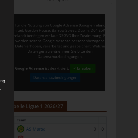
Für die Nutzung von Google Adsense (Google Ireland
Limited, Gordon House, Barrow Street, Dublin, D04 E5W5,
Ireland) benötigen wir laut DSGVO Ihre Zustimmung. Es
werden seitens Google Adsense personenbezogene
Daten erhoben, verarbeitet und gespeichert. Welche
Daten genau entnehmen Sie bitte den
Datenschutzbedingungen.
Google Adsense
ist deaktiviert.
✓ Erlauben
Datenschutzbedingungen
ung
,
r
Tabelle Ligue 1 2026/27
#
Team
1
AS Marsa
0
0