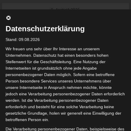
Skip
9. August 2026
to
Das Neueste:
Ligue 1 Pro: Saison 2026/2027
content
beginnt am 22. und 23. August
Datenschutzerklärung
2026 (Update)
El Gawafel Sportives de Gafsa
Stand: 09.08.2026
(EGSG) kündigt Rückzug aus der
Meisterschaft an
Wir freuen uns sehr über Ihr Interesse an unserem
Ligue 1 Pro: Spielplan der ersten 15
Unternehmen. Datenschutz hat einen besonders hohen
Spieltage der Saison 2026/2027
Stellenwert für die Geschäftsleitung. Eine Nutzung der
Ligue 2 Pro Tunesien 2026/2027 –
Internetseiten ist grundsätzlich ohne jede Angabe
Saison beginnt am am 19./20.
tunesienfussball.de
personenbezogener Daten möglich. Sofern eine betroffene
September 2026
Person besondere Services unseres Unternehmens über
Internationaler Sportgerichtshof
unsere Internetseite in Anspruch nehmen möchte, könnte
lehnt Eilverfahren ab – AS Soliman
Tunesien Ligafußball
jedoch eine Verarbeitung personenbezogener Daten erforderlich
steuert auf die Ligue 2 zu
werden. Ist die Verarbeitung personenbezogener Daten
Nutzung von Google Adsense (Google Ireland Limited, Gordon House, Barrow Stree
erforderlich und besteht für eine solche Verarbeitung keine
, Ireland) benötigen wir laut DSGVO Ihre Zustimmung. Es werden seitens Goog
gesetzliche Grundlage, holen wir generell eine Einwilligung der
nbezogene Daten erhoben, verarbeitet und gespeichert. Welche Daten genau 
bitte den Datenschutzbedingungen.
betroffenen Person ein.
Die Verarbeitung personenbezogener Daten, beispielsweise des
Google Adsense
ist deaktiviert.
✓ Erlauben
Datenschutzbedingungen