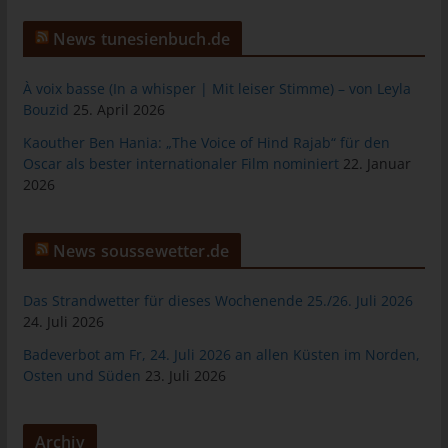
jeweiligen Eingabemaske, die für die Registrierung verwendet
wird. Die von der betroffenen Person eingegebenen
News tunesienbuch.de
personenbezogenen Daten werden ausschließlich für die
interne Verwendung bei dem für die Verarbeitung
À voix basse (In a whisper | Mit leiser Stimme) – von Leyla
Verantwortlichen und für eigene Zwecke erhoben und
Bouzid
25. April 2026
gespeichert. Der für die Verarbeitung Verantwortliche kann die
Weitergabe an einen oder mehrere Auftragsverarbeiter,
Kaouther Ben Hania: „The Voice of Hind Rajab“ für den
beispielsweise einen Paketdienstleister, veranlassen, der die
Oscar als bester internationaler Film nominiert
22. Januar
personenbezogenen Daten ebenfalls ausschließlich für eine
2026
interne Verwendung, die dem für die Verarbeitung
Verantwortlichen zuzurechnen ist, nutzt.
News soussewetter.de
Durch eine Registrierung auf der Internetseite des für die
Verarbeitung Verantwortlichen wird ferner die vom Internet-
Das Strandwetter für dieses Wochenende 25./26. Juli 2026
Service-Provider (ISP) der betroffenen Person vergebene IP-
24. Juli 2026
Adresse, das Datum sowie die Uhrzeit der Registrierung
gespeichert. Die Speicherung dieser Daten erfolgt vor dem
Badeverbot am Fr, 24. Juli 2026 an allen Küsten im Norden,
Hintergrund, dass nur so der Missbrauch unserer Dienste
Osten und Süden
23. Juli 2026
verhindert werden kann, und diese Daten im Bedarfsfall
ermöglichen, begangene Straftaten aufzuklären. Insofern ist die
Speicherung dieser Daten zur Absicherung des für die
Archiv