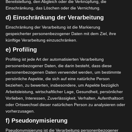
Bereitstellung, den Abgleich oder die Verknüpfung, die
3 Sep. 2023
-
16:00
Einschränkung, das Löschen oder die Vernichtung.
0
3
d) Einschränkung der Verarbeitung
El Gawafel Sportives de
Étoile Sportive du Sahel
Gafsa (EGSG)
Sousse (ESS)
Stade olympique de Gafsa
Einschränkung der Verarbeitung ist die Markierung
TV: Al Wataniya 1
gespeicherter personenbezogener Daten mit dem Ziel, ihre
3 Sep. 2023
-
16:00
künftige Verarbeitung einzuschränken.
2
1
e) Profiling
Union Sportive de Ben
Stade Tunisien (ST)
Guerdane (USBG)
Profiling ist jede Art der automatisierten Verarbeitung
Stade du 7-Mars - Ben Guerdane
personenbezogener Daten, die darin besteht, dass diese
3 Sep. 2023
-
16:00
personenbezogenen Daten verwendet werden, um bestimmte
2
1
persönliche Aspekte, die sich auf eine natürliche Person
Avenir Sportif de
beziehen, zu bewerten, insbesondere, um Aspekte bezüglich
Olympique de Béjà (OB)
Soliman (ASS)
Arbeitsleistung, wirtschaftlicher Lage, Gesundheit, persönlicher
Stade Boujemaa Kmiti Béjà
TV: Al Wataniya 2
Vorlieben, Interessen, Zuverlässigkeit, Verhalten, Aufenthaltsort
oder Ortswechsel dieser natürlichen Person zu analysieren oder
Tabelle Gruppe A
vorherzusagen.
#
Team
f) Pseudonymisierung
Étoile Sportive du Sahel
1
12
10
25
Pseudonymisierung ist die Verarbeitung personenbezogener
Sousse (ESS)