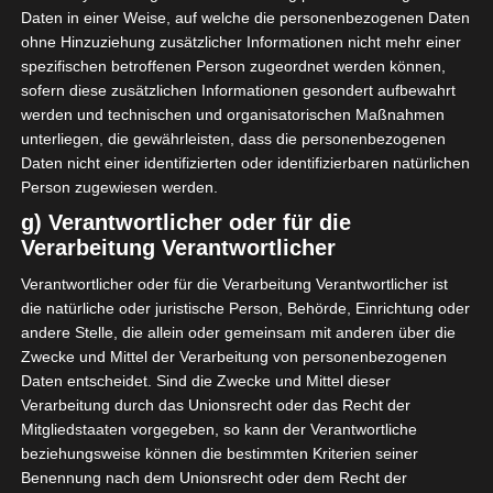
Daten in einer Weise, auf welche die personenbezogenen Daten
Stade Tunisien (ST)
2
12
8
24
ohne Hinzuziehung zusätzlicher Informationen nicht mehr einer
spezifischen betroffenen Person zugeordnet werden können,
Club Africain Tunis (CA)
3
12
7
24
sofern diese zusätzlichen Informationen gesondert aufbewahrt
Union Sportive de Ben
werden und technischen und organisatorischen Maßnahmen
4
12
2
15
Guerdane (USBG)
unterliegen, die gewährleisten, dass die personenbezogenen
Olympique de Béjà (OB)
5
12
-6
14
Daten nicht einer identifizierten oder identifizierbaren natürlichen
Person zugewiesen werden.
El Gawafel Sportives de
6
12
-9
12
Gafsa (EGSG)
g) Verantwortlicher oder für die
Verarbeitung Verantwortlicher
Avenir Sportif de Soliman
7
12
-12
3
(ASS)
Verantwortlicher oder für die Verarbeitung Verantwortlicher ist
= Meisterschaftsrunde |
= Abstiegsrunde |
=
die natürliche oder juristische Person, Behörde, Einrichtung oder
Abstieg
andere Stelle, die allein oder gemeinsam mit anderen über die
SP=Spiele | G=Gewonnen | U=Untentschieden | V=Verloren |
Tore=Erzielte Tore | GT=Gegentore | TD=Tordifferenz |
Zwecke und Mittel der Verarbeitung von personenbezogenen
Pkt=Punkte
Daten entscheidet. Sind die Zwecke und Mittel dieser
Gruppe B
Verarbeitung durch das Unionsrecht oder das Recht der
Mitgliedstaaten vorgegeben, so kann der Verantwortliche
SPIELTAG 3
beziehungsweise können die bestimmten Kriterien seiner
Benennung nach dem Unionsrecht oder dem Recht der
2 Sep. 2023
-
16:00