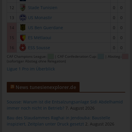
informationstechnologischen Systeme und der Technik unserer
12
Stade Tunisien
0
0
Internetseite zu gewährleisten sowie (4) um
13
US Monastir
0
0
Strafverfolgungsbehörden im Falle eines Cyberangriffes die zur
Strafverfolgung notwendigen Informationen bereitzustellen.
14
US Ben Guerdane
0
0
Diese anonym erhobenen Daten und Informationen werden
durch uns daher einerseits statistisch und ferner mit dem Ziel
15
ES Métlaoui
0
0
ausgewertet, den Datenschutz und die Datensicherheit in
16
ESS Sousse
0
0
unserem Unternehmen zu erhöhen, um letztlich ein optimales
CAF Champions League:
| CAF Confederation Cup:
| Abstieg::
Schutzniveau für die von uns verarbeiteten personenbezogenen
(sofortiger Abstieg ohne Relegation)
Daten sicherzustellen. Die anonymen Daten der Server-Logfiles
Ligue 1 Pro im Überblick
werden getrennt von allen durch eine betroffene Person
angegebenen personenbezogenen Daten gespeichert.
News tunesienexplorer.de
Registrierung auf unserer Internetseite
Die betroffene Person hat die Möglichkeit, sich auf der
Sousse: Warum ist die Entsalzungsanlage Sidi Abdelhamid
Internetseite des für die Verarbeitung Verantwortlichen unter
immer noch nicht in Betrieb?
7. August 2026
Angabe von personenbezogenen Daten zu registrieren. Welche
Bau des Staudammes Raghai in Jendouba: Baustelle
personenbezogenen Daten dabei an den für die Verarbeitung
inspiziert, Zeitplan unter Druck gesetzt
2. August 2026
Verantwortlichen übermittelt werden, ergibt sich aus der