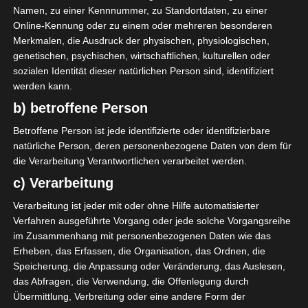
16.00 Uhr.
Namen, zu einer Kennnummer, zu Standortdaten, zu einer
Online-Kennung oder zu einem oder mehreren besonderen
Weitere Infos:
./.
Merkmalen, die Ausdruck der physischen, physiologischen,
genetischen, psychischen, wirtschaftlichen, kulturellen oder
sozialen Identität dieser natürlichen Person sind, identifiziert
werden kann.
Für die Nutzung von Google Adsense (Google Ireland Limited,
b) betroffene Person
Gordon House, Barrow Street, Dublin, D04 E5W5, Ireland)
benötigen wir laut DSGVO Ihre Zustimmung. Es werden seitens
Betroffene Person ist jede identifizierte oder identifizierbare
Google Adsense personenbezogene Daten erhoben,
verarbeitet und gespeichert. Welche Daten genau entnehmen
natürliche Person, deren personenbezogene Daten von dem für
Sie bitte den Datenschutzbedingungen.
die Verarbeitung Verantwortlichen verarbeitet werden.
c) Verarbeitung
Google Adsense
ist deaktiviert.
✓ Erlauben
Datenschutzbedingungen
Verarbeitung ist jeder mit oder ohne Hilfe automatisierter
Verfahren ausgeführte Vorgang oder jede solche Vorgangsreihe
im Zusammenhang mit personenbezogenen Daten wie das
Erheben, das Erfassen, die Organisation, das Ordnen, die
Gruppe A
Speicherung, die Anpassung oder Veränderung, das Auslesen,
das Abfragen, die Verwendung, die Offenlegung durch
SPIELTAG 3
Übermittlung, Verbreitung oder eine andere Form der