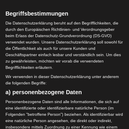
Begriffsbestimmungen
2023/2024
Die Datenschutzerklärung beruht auf den Begrifflichkeiten, die
Ligue 1 Pro Tunesien
durch den Europäischen Richtlinien- und Verordnungsgeber
beim Erlass der Datenschutz-Grundverordnung (DS-GVO)
2023/2024 – 3. Spieltag
verwendet wurden. Unsere Datenschutzerklärung soll sowohl für
(Gruppenphase)
die Öffentlichkeit als auch für unsere Kunden und
Geschäftspartner einfach lesbar und verständlich sein. Um dies
zu gewährleisten, möchten wir vorab die verwendeten
30. August 2023
Platzwart
1500 Views
Begrifflichkeiten erläutern.
3. Spieltag 2023/2024
,
FTF
,
Gruppenphase
,
Ligue 1
,
Tunesien
Wir verwenden in dieser Datenschutzerklärung unter anderem
die folgenden Begriffe:
a) personenbezogene Daten
Personenbezogene Daten sind alle Informationen, die sich auf
eine identifizierte oder identifizierbare natürliche Person (im
Der dritte Spieltag der Ligue 1 Pro Tunesien
Folgenden "betroffene Person") beziehen. Als identifizierbar wird
2023/2024 findet zwischen am Wochenende des 2./3.
eine natürliche Person angesehen, die direkt oder indirekt,
September 2023 statt. Anpfiff ist bei allen Spielen
insbesondere mittels Zuordnung zu einer Kennung wie einem