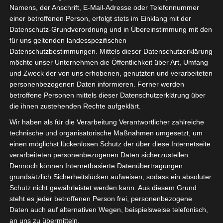
Namens, der Anschrift, E-Mail-Adresse oder Telefonnummer
einer betroffenen Person, erfolgt stets im Einklang mit der
Datenschutz-Grundverordnung und in Übereinstimmung mit den
für uns geltenden landesspezifischen
Sie befinden sich hier:
Startseite
»
News
»
Fußball
»
Datenschutzbestimmungen. Mittels dieser Datenschutzerklärung
möchte unser Unternehmen die Öffentlichkeit über Art, Umfang
Welt
»
Afrika
»
Tunesien
»
Ligen
»
Ligue 1
»
2023/2024
und Zweck der von uns erhobenen, genutzten und verarbeiteten
»
Ligue 1 Pro Tunesien 2023/2024 – 3. Spieltag
personenbezogenen Daten informieren. Ferner werden
(Gruppenphase)
betroffene Personen mittels dieser Datenschutzerklärung über
die ihnen zustehenden Rechte aufgeklärt.
Wir haben als für die Verarbeitung Verantwortlicher zahlreiche
technische und organisatorische Maßnahmen umgesetzt, um
einen möglichst lückenlosen Schutz der über diese Internetseite
verarbeiteten personenbezogenen Daten sicherzustellen.
Dennoch können Internetbasierte Datenübertragungen
grundsätzlich Sicherheitslücken aufweisen, sodass ein absoluter
Schutz nicht gewährleistet werden kann. Aus diesem Grund
steht es jeder betroffenen Person frei, personenbezogene
Daten auch auf alternativen Wegen, beispielsweise telefonisch,
an uns zu übermitteln.