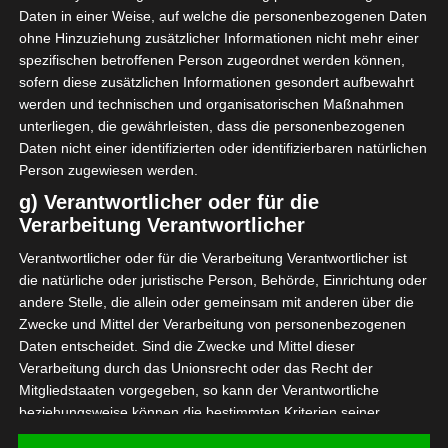
Daten in einer Weise, auf welche die personenbezogenen Daten
angerufen und die Umstände seines Abstiegs
ohne Hinzuziehung zusätzlicher Informationen nicht mehr einer
angefochten. Zum anderen gibt es den von der
spezifischen betroffenen Person zugeordnet werden können,
Jeunesse Sportive Kairouanaise gegen den Club
sofern diese zusätzlichen Informationen gesondert aufbewahrt
Athlétique Bizertin eingereichten Antrag, den der
werden und technischen und organisatorischen Maßnahmen
Verband am 14. Juli prüfen muss.
unterliegen, die gewährleisten, dass die personenbezogenen
Daten nicht einer identifizierten oder identifizierbaren natürlichen
Zur Erinnerung: JSK hat die Einleitung einer
Person zugewiesen werden.
unabhängigen Untersuchung gefordert, da sie der
g) Verantwortlicher oder für die
Ansicht ist, dass der CAB bei der Erteilung seiner
Verarbeitung Verantwortlicher
Lizenzen im Zusammenhang mit der Begleichung
Verantwortlicher oder für die Verarbeitung Verantwortlicher ist
seiner Schulden bevorzugt behandelt wurde, was
die natürliche oder juristische Person, Behörde, Einrichtung oder
gegen den Grundsatz der Gleichbehandlung der
andere Stelle, die allein oder gemeinsam mit anderen über die
Mannschaften verstoßen würde. Nach Ansicht des
Zwecke und Mittel der Verarbeitung von personenbezogenen
Vereins aus der Aghlabiden-Stadt sollen sogar
Daten entscheidet. Sind die Zwecke und Mittel dieser
Interventionen oder Druck auf die Gläubiger
Verarbeitung durch das Unionsrecht oder das Recht der
Mitgliedstaaten vorgegeben, so kann der Verantwortliche
ausgeübt worden sein, damit sie Zahlungspläne
beziehungsweise können die bestimmten Kriterien seiner
akzeptieren.
Benennung nach dem Unionsrecht oder dem Recht der