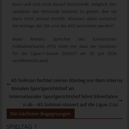
kann und sich nicht darauf beschränkt, lediglich den
Personen, die unter der unmittelbaren Verantwortung des
Spielplan der Hinrunde bekannt zu geben, den sie
Verantwortlichen oder des Auftragsverarbeiters befugt sind, die
dann nicht einmal einhält. Müssten dafür zunächst
personenbezogenen Daten zu verarbeiten.
die Anträge der JSK und des ASS bearbeitet werden?
k) Einwilligung
Einwilligung ist jede von der betroffenen Person freiwillig für den
Moez Mestiri, Sprecher des tunesischen
bestimmten Fall in informierter Weise und unmissverständlich
Fußballverbands (FTF), teilte mit, dass der Spielplan
abgegebene Willensbekundung in Form einer Erklärung oder
für die Ligue-1-Saison 2026/27 am 29. Juli 2026
einer sonstigen eindeutigen bestätigenden Handlung, mit der
veröffentlicht wird.
die betroffene Person zu verstehen gibt, dass sie mit der
Verarbeitung der sie betreffenden personenbezogenen Daten
einverstanden ist.
AS Soliman fechtet seinen Abstieg vor dem Interna
tionalen Sportgerichtshof an
Name und Anschrift des für die
Internationaler Sportgerichtshof lehnt Eilverfahre
Verarbeitung Verantwortlichen
n ab – AS Soliman steuert auf die Ligue 2 zu
Verantwortlicher im Sinne der Datenschutz-Grundverordnung,
sonstiger in den Mitgliedstaaten der Europäischen Union
Die nächsten Begegnungen
geltenden Datenschutzgesetze und anderer Bestimmungen mit
SPIELTAG 1
datenschutzrechtlichem Charakter ist: