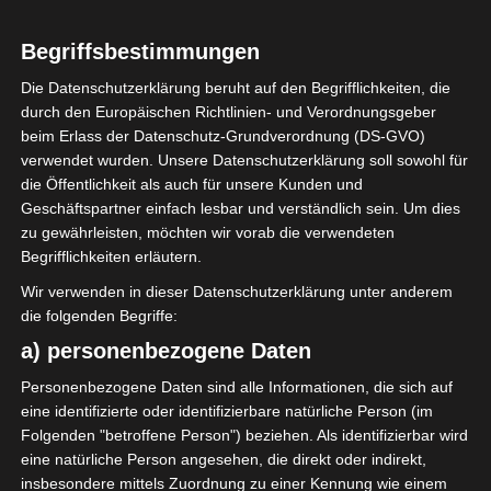
Begriffsbestimmungen
2026/2027
Die Datenschutzerklärung beruht auf den Begrifflichkeiten, die
Ligue 1 Pro: Saison
durch den Europäischen Richtlinien- und Verordnungsgeber
beim Erlass der Datenschutz-Grundverordnung (DS-GVO)
2026/2027 beginnt am
verwendet wurden. Unsere Datenschutzerklärung soll sowohl für
22. und 23. August 2026
die Öffentlichkeit als auch für unsere Kunden und
Geschäftspartner einfach lesbar und verständlich sein. Um dies
(Update)
zu gewährleisten, möchten wir vorab die verwendeten
Begrifflichkeiten erläutern.
3. Juli 2026
Platzwart
216 Views
Wir verwenden in dieser Datenschutzerklärung unter anderem
2026/2027
,
FTF
,
Ligue 1
,
Meisterschaft
die folgenden Begriffe:
a) personenbezogene Daten
Personenbezogene Daten sind alle Informationen, die sich auf
eine identifizierte oder identifizierbare natürliche Person (im
Folgenden "betroffene Person") beziehen. Als identifizierbar wird
Der Tunesische Fußballverband hat den Vereinen der
eine natürliche Person angesehen, die direkt oder indirekt,
insbesondere mittels Zuordnung zu einer Kennung wie einem
Ligue 1 ein Schreiben übermittelt, um sie über das