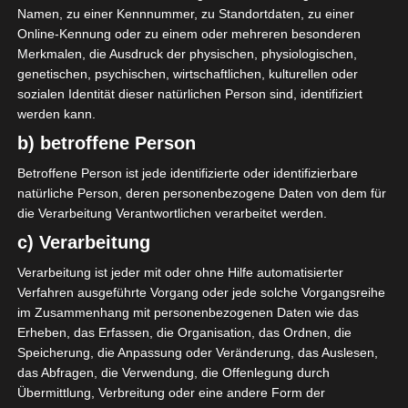
Namen, zu einer Kennnummer, zu Standortdaten, zu einer
Datum des Saisonstarts der Meisterschaft 2026/2027
Online-Kennung oder zu einem oder mehreren besonderen
zu informieren.
Merkmalen, die Ausdruck der physischen, physiologischen,
genetischen, psychischen, wirtschaftlichen, kulturellen oder
Die FTF präzisierte in ihrem Schreiben, dass der erste
sozialen Identität dieser natürlichen Person sind, identifiziert
Spieltag der Ligue-1-Meisterschaft am Samstag, den
werden kann.
22. August, und Sonntag, den 23. August 2026,
b) betroffene Person
ausgetragen wird.
Betroffene Person ist jede identifizierte oder identifizierbare
natürliche Person, deren personenbezogene Daten von dem für
die Verarbeitung Verantwortlichen verarbeitet werden.
Für die Nutzung von Google Adsense (Google Ireland Limited,
c) Verarbeitung
Gordon House, Barrow Street, Dublin, D04 E5W5, Ireland)
benötigen wir laut DSGVO Ihre Zustimmung. Es werden seitens
Verarbeitung ist jeder mit oder ohne Hilfe automatisierter
Google Adsense personenbezogene Daten erhoben,
Verfahren ausgeführte Vorgang oder jede solche Vorgangsreihe
verarbeitet und gespeichert. Welche Daten genau entnehmen
im Zusammenhang mit personenbezogenen Daten wie das
Sie bitte den Datenschutzbedingungen.
Erheben, das Erfassen, die Organisation, das Ordnen, die
Google Adsense
ist deaktiviert.
✓ Erlauben
Speicherung, die Anpassung oder Veränderung, das Auslesen,
das Abfragen, die Verwendung, die Offenlegung durch
Datenschutzbedingungen
Übermittlung, Verbreitung oder eine andere Form der