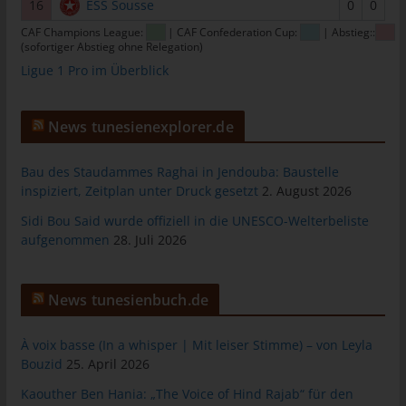
16
ESS Sousse
0
0
informationstechnologischen Systeme und der Technik unserer
CAF Champions League:
| CAF Confederation Cup:
| Abstieg::
Internetseite zu gewährleisten sowie (4) um
(sofortiger Abstieg ohne Relegation)
Strafverfolgungsbehörden im Falle eines Cyberangriffes die zur
Ligue 1 Pro im Überblick
Strafverfolgung notwendigen Informationen bereitzustellen.
Diese anonym erhobenen Daten und Informationen werden
durch uns daher einerseits statistisch und ferner mit dem Ziel
News tunesienexplorer.de
ausgewertet, den Datenschutz und die Datensicherheit in
unserem Unternehmen zu erhöhen, um letztlich ein optimales
Bau des Staudammes Raghai in Jendouba: Baustelle
Schutzniveau für die von uns verarbeiteten personenbezogenen
inspiziert, Zeitplan unter Druck gesetzt
2. August 2026
Daten sicherzustellen. Die anonymen Daten der Server-Logfiles
werden getrennt von allen durch eine betroffene Person
Sidi Bou Said wurde offiziell in die UNESCO-Welterbeliste
angegebenen personenbezogenen Daten gespeichert.
aufgenommen
28. Juli 2026
Registrierung auf unserer Internetseite
News tunesienbuch.de
Die betroffene Person hat die Möglichkeit, sich auf der
Internetseite des für die Verarbeitung Verantwortlichen unter
À voix basse (In a whisper | Mit leiser Stimme) – von Leyla
Angabe von personenbezogenen Daten zu registrieren. Welche
Bouzid
25. April 2026
personenbezogenen Daten dabei an den für die Verarbeitung
Verantwortlichen übermittelt werden, ergibt sich aus der
Kaouther Ben Hania: „The Voice of Hind Rajab“ für den