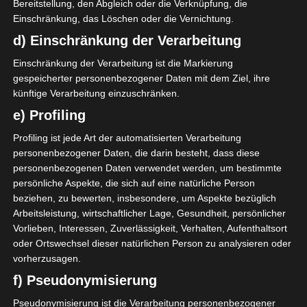
Bereitstellung, den Abgleich oder die Verknüpfung, die
Einschränkung, das Löschen oder die Vernichtung.
Mit 16 Mannschaften!
d) Einschränkung der Verarbeitung
In den letzten Tagen kursierten Gerüchte, wonach
Einschränkung der Verarbeitung ist die Markierung
der Abstieg aufgehoben werden könnte. Nach dem,
gespeicherter personenbezogener Daten mit dem Ziel, ihre
was hinter den Kulissen zu hören ist, beabsichtigt die
künftige Verarbeitung einzuschränken.
FTF jedoch, das Format mit 16 Mannschaften
e) Profiling
beizubehalten und nicht auf zwei Gruppen mit je 10
Vereinen umzusteigen, was jede Möglichkeit einer
Profiling ist jede Art der automatisierten Verarbeitung
Abschaffung des Abstiegs ausschließt. Eine
personenbezogener Daten, die darin besteht, dass diese
personenbezogenen Daten verwendet werden, um bestimmte
Information, die leider durch das am 3. Juli an die
persönliche Aspekte, die sich auf eine natürliche Person
Vereine der Ligue 1 versandte Schreiben nicht
beziehen, zu bewerten, insbesondere, um Aspekte bezüglich
bestätigt wurde.
Arbeitsleistung, wirtschaftlicher Lage, Gesundheit, persönlicher
Vorlieben, Interessen, Zuverlässigkeit, Verhalten, Aufenthaltsort
Allerdings kann die FTF derzeit aus zwei Gründen
oder Ortswechsel dieser natürlichen Person zu analysieren oder
noch nicht die Liste der 16 Mannschaften bekannt
vorherzusagen.
geben, die in der kommenden Saison in der Ligue 1
f) Pseudonymisierung
spielen werden. Zum einen hat der Avenir Sportif de
Pseudonymisierung ist die Verarbeitung personenbezogener
Soliman den Internationalen Sportgerichtshof