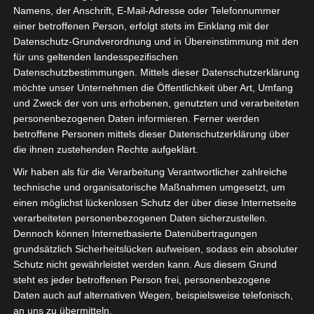
Namens, der Anschrift, E-Mail-Adresse oder Telefonnummer
einer betroffenen Person, erfolgt stets im Einklang mit der
Datenschutz-Grundverordnung und in Übereinstimmung mit den
für uns geltenden landesspezifischen
Sie befinden sich hier:
Startseite
»
News
»
Fußball
»
Datenschutzbestimmungen. Mittels dieser Datenschutzerklärung
möchte unser Unternehmen die Öffentlichkeit über Art, Umfang
Welt
»
Afrika
»
Tunesien
»
Ligen
»
Ligue 1
»
2026/2027
und Zweck der von uns erhobenen, genutzten und verarbeiteten
»
Ligue 1 Pro: Saison 2026/2027 beginnt am 22. und
personenbezogenen Daten informieren. Ferner werden
23. August 2026 (Update)
betroffene Personen mittels dieser Datenschutzerklärung über
die ihnen zustehenden Rechte aufgeklärt.
Wir haben als für die Verarbeitung Verantwortlicher zahlreiche
technische und organisatorische Maßnahmen umgesetzt, um
einen möglichst lückenlosen Schutz der über diese Internetseite
verarbeiteten personenbezogenen Daten sicherzustellen.
Dennoch können Internetbasierte Datenübertragungen
grundsätzlich Sicherheitslücken aufweisen, sodass ein absoluter
Schutz nicht gewährleistet werden kann. Aus diesem Grund
steht es jeder betroffenen Person frei, personenbezogene
Daten auch auf alternativen Wegen, beispielsweise telefonisch,
an uns zu übermitteln.