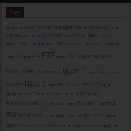
Gesamtheit der Mitarbeiter des für die Verarbeitung
Tags
Verantwortlichen stehen der betroffenen Person in diesem
Zusammenhang als Ansprechpartner zur Verfügung.
Abstieg
Abstiegsrunde
AS Marsa
26. Spieltag 2020/21
AS Soliman
Kontaktmöglichkeit über die Internetseite
Auslosung
Aufstieg
Club Africain
CAB
CAF
Club Athlétique
Die Internetseite enthält aufgrund von gesetzlichen Vorschriften
Club Sportif Sfaxien (CSS)
Bizertin
Esperance Sportive de
ES Metlaoui
Angaben, die eine schnelle elektronische Kontaktaufnahme zu
FTF
Gruppenphase
FIFA
unserem Unternehmen sowie eine unmittelbare Kommunikation
Tunis
ES Zarzis
Fußball
mit uns ermöglichen, was ebenfalls eine allgemeine Adresse der
Ligue 1
sogenannten elektronischen Post (E-Mail-Adresse) umfasst.
Hinrunde
JS Kairouan
Ligue 1 Pro Tunesien
Sofern eine betroffene Person per E-Mail oder über ein
Ligue 2
Kontaktformular den Kontakt mit dem für die Verarbeitung
Ligue
2025/2026
Ligue 2 Pro Tunesien 2024/2025
Verantwortlichen aufnimmt, werden die von der betroffenen
Nationale du Football Professionnel (LNFP)
LNFP
Person übermittelten personenbezogenen Daten automatisch
gespeichert. Solche auf freiwilliger Basis von einer betroffenen
Playoff
Playout
Meisterschaft
Neuverpflichtungen
Person an den für die Verarbeitung Verantwortlichen
Rückrunde
übermittelten personenbezogenen Daten werden für Zwecke
Saison 2021/2022
Saison 2020/21
Saison
der Bearbeitung oder der Kontaktaufnahme zur betroffenen
Sanktionen
2022/2023
Stade
Saison 2024/2025
Spielerliste
Spielplan
Person gespeichert. Es erfolgt keine Weitergabe dieser