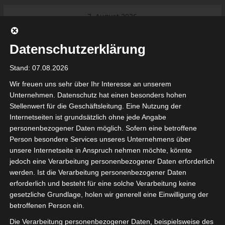
Skip
7. August 2026
to
Das Neueste:
Ligue 1 Pro: Saison 2026/2027
content
beginnt am 22. und 23. August
Datenschutzerklärung
2026 (Update)
El Gawafel Sportives de Gafsa
Stand: 07.08.2026
(EGSG) kündigt Rückzug aus der
Meisterschaft an
Wir freuen uns sehr über Ihr Interesse an unserem
Ligue 1 Pro: Spielplan der ersten 15
Unternehmen. Datenschutz hat einen besonders hohen
Spieltage der Saison 2026/2027
Stellenwert für die Geschäftsleitung. Eine Nutzung der
Ligue 2 Pro Tunesien 2026/2027 –
Internetseiten ist grundsätzlich ohne jede Angabe
Saison beginnt am am 19./20.
tunesienfussball.de
personenbezogener Daten möglich. Sofern eine betroffene
September 2026
Person besondere Services unseres Unternehmens über
Internationaler Sportgerichtshof
unsere Internetseite in Anspruch nehmen möchte, könnte
lehnt Eilverfahren ab – AS Soliman
Tunesien Ligafußball
jedoch eine Verarbeitung personenbezogener Daten erforderlich
steuert auf die Ligue 2 zu
werden. Ist die Verarbeitung personenbezogener Daten
Nutzung von Google Adsense (Google Ireland Limited, Gordon House, Barrow Stree
erforderlich und besteht für eine solche Verarbeitung keine
, Ireland) benötigen wir laut DSGVO Ihre Zustimmung. Es werden seitens Goog
gesetzliche Grundlage, holen wir generell eine Einwilligung der
nbezogene Daten erhoben, verarbeitet und gespeichert. Welche Daten genau 
bitte den Datenschutzbedingungen.
betroffenen Person ein.
Die Verarbeitung personenbezogener Daten, beispielsweise des
Google Adsense
ist deaktiviert.
✓ Erlauben
Datenschutzbedingungen