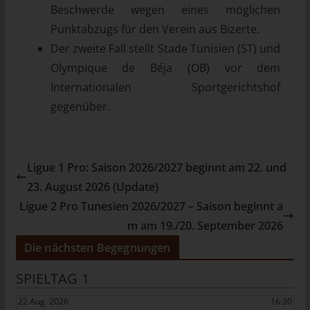
Mitgliedstaaten vorgesehen werden.
Beschwerde wegen eines möglichen
h) Auftragsverarbeiter
Punktabzugs für den Verein aus Bizerte.
Der zweite Fall stellt Stade Tunisien (ST) und
Auftragsverarbeiter ist eine natürliche oder juristische Person,
Olympique de Béja (OB) vor dem
Behörde, Einrichtung oder andere Stelle, die personenbezogene
Daten im Auftrag des Verantwortlichen verarbeitet.
Internationalen Sportgerichtshof
i) Empfänger
gegenüber.
Empfänger ist eine natürliche oder juristische Person, Behörde,
Einrichtung oder andere Stelle, der personenbezogene Daten
offengelegt werden, unabhängig davon, ob es sich bei ihr um
Ligue 1 Pro: Saison 2026/2027 beginnt am 22. und
einen Dritten handelt oder nicht. Behörden, die im Rahmen
23. August 2026 (Update)
eines bestimmten Untersuchungsauftrags nach dem
Unionsrecht oder dem Recht der Mitgliedstaaten
Ligue 2 Pro Tunesien 2026/2027 – Saison beginnt a
möglicherweise personenbezogene Daten erhalten, gelten
m am 19./20. September 2026
jedoch nicht als Empfänger.
Die nächsten Begegnungen
j) Dritter
SPIELTAG 1
Dritter ist eine natürliche oder juristische Person, Behörde,
Einrichtung oder andere Stelle außer der betroffenen Person,
22 Aug. 2026
16:30
dem Verantwortlichen, dem Auftragsverarbeiter und den