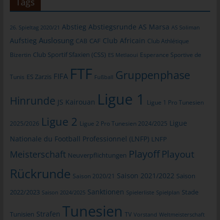
Tags
Verarbeitung Verantwortlichen erforderlich. Eine Weitergabe
dieser Daten an Dritte erfolgt grundsätzlich nicht, sofern keine
gesetzliche Pflicht zur Weitergabe besteht oder die Weitergabe
Abstieg
Abstiegsrunde
AS Marsa
26. Spieltag 2020/21
AS Soliman
der Strafverfolgung dient.
Auslosung
Aufstieg
Club Africain
CAB
CAF
Club Athlétique
Die Registrierung der betroffenen Person unter freiwilliger
Club Sportif Sfaxien (CSS)
Bizertin
Esperance Sportive de
ES Metlaoui
Angabe personenbezogener Daten dient dem für die
FTF
Gruppenphase
Verarbeitung Verantwortlichen dazu, der betroffenen Person
FIFA
Tunis
ES Zarzis
Fußball
Inhalte oder Leistungen anzubieten, die aufgrund der Natur der
Ligue 1
Sache nur registrierten Benutzern angeboten werden können.
Hinrunde
JS Kairouan
Ligue 1 Pro Tunesien
Registrierten Personen steht die Möglichkeit frei, die bei der
Registrierung angegebenen personenbezogenen Daten
Ligue 2
Ligue
2025/2026
Ligue 2 Pro Tunesien 2024/2025
jederzeit abzuändern oder vollständig aus dem Datenbestand
des für die Verarbeitung Verantwortlichen löschen zu lassen.
Nationale du Football Professionnel (LNFP)
LNFP
Playoff
Playout
Meisterschaft
Der für die Verarbeitung Verantwortliche erteilt jeder betroffenen
Neuverpflichtungen
Person jederzeit auf Anfrage Auskunft darüber, welche
Rückrunde
Saison 2021/2022
personenbezogenen Daten über die betroffene Person
Saison 2020/21
Saison
gespeichert sind. Ferner berichtigt oder löscht der für die
Sanktionen
2022/2023
Stade
Saison 2024/2025
Spielerliste
Spielplan
Verarbeitung Verantwortliche personenbezogene Daten auf
Tunesien
Wunsch oder Hinweis der betroffenen Person, soweit dem keine
Strafen
Tunisien
TV
Vorstand
Weltmeisterschaft
gesetzlichen Aufbewahrungspflichten entgegenstehen. Die