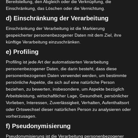
Bereitstellung, den Abgleich oder die Verknüpfung, die
Einschränkung, das Löschen oder die Vernichtung.
Nach den neuesten Informationen wird der
d) Einschränkung der Verarbeitung
Internationale Sportgerichtshof (TAS) den von AS
Einschränkung der Verarbeitung ist die Markierung
Soliman eingereichten Einspruch gegen den Abstieg
gespeicherter personenbezogener Daten mit dem Ziel, ihre
in die Ligue 2 nicht im Eilverfahren prüfen. Die Akte
künftige Verarbeitung einzuschränken.
des Vereins soll im ordentlichen Verfahren behandelt
e) Profiling
werden, ein Prozess, der sich über mehrere Monate
Profiling ist jede Art der automatisierten Verarbeitung
erstrecken könnte.
personenbezogener Daten, die darin besteht, dass diese
personenbezogenen Daten verwendet werden, um bestimmte
Unter diesen Bedingungen wird AS Soliman vor dem
persönliche Aspekte, die sich auf eine natürliche Person
Anpfiff der Saison 2026/2027 nicht wieder in die Ligue
beziehen, zu bewerten, insbesondere, um Aspekte bezüglich
1 aufgenommen und daher in der kommenden
Arbeitsleistung, wirtschaftlicher Lage, Gesundheit, persönlicher
Spielzeit in der Ligue 2 antreten.
Vorlieben, Interessen, Zuverlässigkeit, Verhalten, Aufenthaltsort
oder Ortswechsel dieser natürlichen Person zu analysieren oder
vorherzusagen.
f) Pseudonymisierung
Für die Nutzung von Google Adsense (Google Ireland Limited,
Gordon House, Barrow Street, Dublin, D04 E5W5, Ireland)
Pseudonymisierung ist die Verarbeitung personenbezogener