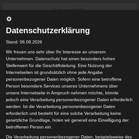
Skip
6. August 2026
to
Internationaler Sportgerichtshof
Das Neueste:
content
lehnt Eilverfahren ab – AS Soliman
Datenschutzerklärung
steuert auf die Ligue 2 zu
Ligue 1 Pro: Saison 2026/2027
Stand: 06.08.2026
beginnt am 22. und 23. August
2026 (Update)
Wir freuen uns sehr über Ihr Interesse an unserem
El Gawafel Sportives de Gafsa
Unternehmen. Datenschutz hat einen besonders hohen
(EGSG) kündigt Rückzug aus der
Stellenwert für die Geschäftsleitung. Eine Nutzung der
Meisterschaft an
Internetseiten ist grundsätzlich ohne jede Angabe
Ligue 1 Pro: Spielplan der ersten 15
tunesienfussball.de
personenbezogener Daten möglich. Sofern eine betroffene
Spieltage der Saison 2026/2027
Person besondere Services unseres Unternehmens über
Ligue 2 Pro Tunesien 2026/2027 –
unsere Internetseite in Anspruch nehmen möchte, könnte
Saison beginnt am am 19./20.
Tunesien Ligafußball
jedoch eine Verarbeitung personenbezogener Daten erforderlich
September 2026
werden. Ist die Verarbeitung personenbezogener Daten
erforderlich und besteht für eine solche Verarbeitung keine
gesetzliche Grundlage, holen wir generell eine Einwilligung der
betroffenen Person ein.
Die Verarbeitung personenbezogener Daten, beispielsweise des