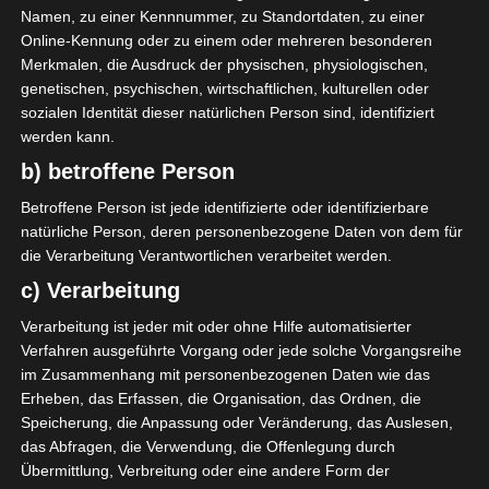
Namen, zu einer Kennnummer, zu Standortdaten, zu einer
Online-Kennung oder zu einem oder mehreren besonderen
2025/2026
LIGA 2
Merkmalen, die Ausdruck der physischen, physiologischen,
genetischen, psychischen, wirtschaftlichen, kulturellen oder
Internationaler
sozialen Identität dieser natürlichen Person sind, identifiziert
werden kann.
Sportgerichtshof lehnt
b) betroffene Person
Eilverfahren ab – AS
Betroffene Person ist jede identifizierte oder identifizierbare
Soliman steuert auf die
natürliche Person, deren personenbezogene Daten von dem für
die Verarbeitung Verantwortlichen verarbeitet werden.
Ligue 2 zu
c) Verarbeitung
Verarbeitung ist jeder mit oder ohne Hilfe automatisierter
7. Juli 2026
Platzwart
187 Views
Verfahren ausgeführte Vorgang oder jede solche Vorgangsreihe
Abstieg
,
AS Soliman
,
Club Athlétique Bizertin (CAB)
,
im Zusammenhang mit personenbezogenen Daten wie das
Jeunesse Sportive Kairouanaise (JSK)
,
Olympique de Béja (OB)
,
Erheben, das Erfassen, die Organisation, das Ordnen, die
Sportgerichtshof
,
Stade Tunisien (ST)
Speicherung, die Anpassung oder Veränderung, das Auslesen,
das Abfragen, die Verwendung, die Offenlegung durch
Übermittlung, Verbreitung oder eine andere Form der