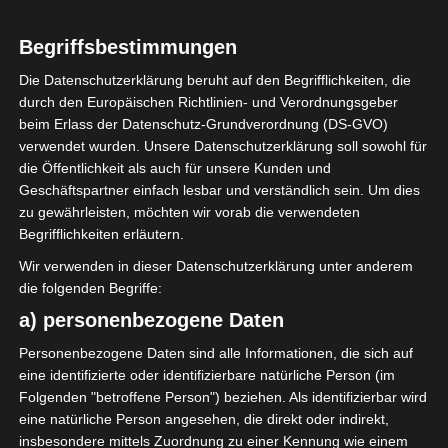
Begriffsbestimmungen
Die Datenschutzerklärung beruht auf den Begrifflichkeiten, die
durch den Europäischen Richtlinien- und Verordnungsgeber
Sie befinden sich hier:
Startseite
»
News
»
Fußball
»
beim Erlass der Datenschutz-Grundverordnung (DS-GVO)
Welt
»
Afrika
»
Tunesien
»
Vereine
»
Liga 2
»
verwendet wurden. Unsere Datenschutzerklärung soll sowohl für
Internationaler Sportgerichtshof lehnt Eilverfahren ab
die Öffentlichkeit als auch für unsere Kunden und
– AS Soliman steuert auf die Ligue 2 zu
Geschäftspartner einfach lesbar und verständlich sein. Um dies
zu gewährleisten, möchten wir vorab die verwendeten
Begrifflichkeiten erläutern.
Wir verwenden in dieser Datenschutzerklärung unter anderem
die folgenden Begriffe:
a) personenbezogene Daten
Personenbezogene Daten sind alle Informationen, die sich auf
eine identifizierte oder identifizierbare natürliche Person (im
Folgenden "betroffene Person") beziehen. Als identifizierbar wird
eine natürliche Person angesehen, die direkt oder indirekt,
insbesondere mittels Zuordnung zu einer Kennung wie einem