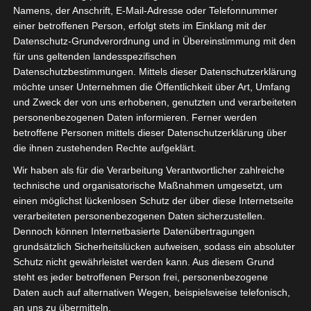
Namens, der Anschrift, E-Mail-Adresse oder Telefonnummer
einer betroffenen Person, erfolgt stets im Einklang mit der
Datenschutz-Grundverordnung und in Übereinstimmung mit den
für uns geltenden landesspezifischen
Datenschutzbestimmungen. Mittels dieser Datenschutzerklärung
möchte unser Unternehmen die Öffentlichkeit über Art, Umfang
und Zweck der von uns erhobenen, genutzten und verarbeiteten
personenbezogenen Daten informieren. Ferner werden
Für die Nutzung von Google Adsense (Google Ireland Limited, Gordon House
betroffene Personen mittels dieser Datenschutzerklärung über
Barrow Street, Dublin, D04 E5W5, Ireland) benötigen wir laut DSGVO Ihre
die ihnen zustehenden Rechte aufgeklärt.
Zustimmung. Es werden seitens Google Adsense personenbezogene Date
erhoben, verarbeitet und gespeichert. Welche Daten genau entnehmen Sie bi
Wir haben als für die Verarbeitung Verantwortlicher zahlreiche
den Datenschutzbedingungen.
technische und organisatorische Maßnahmen umgesetzt, um
einen möglichst lückenlosen Schutz der über diese Internetseite
Google Adsense
ist deaktiviert.
✓ Erlauben
Datenschutzbedingungen
verarbeiteten personenbezogenen Daten sicherzustellen.
Dennoch können Internetbasierte Datenübertragungen
grundsätzlich Sicherheitslücken aufweisen, sodass ein absoluter
Schutz nicht gewährleistet werden kann. Aus diesem Grund
steht es jeder betroffenen Person frei, personenbezogene
Daten auch auf alternativen Wegen, beispielsweise telefonisch,
an uns zu übermitteln.