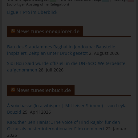
(sofortiger Abstieg ohne Relegation)
allgemeinen Daten und Informationen werden in den Logfiles
des Servers gespeichert. Erfasst werden können die (1)
Ligue 1 Pro im Überblick
verwendeten Browsertypen und Versionen, (2) das vom
zugreifenden System verwendete Betriebssystem, (3) die
News tunesienexplorer.de
Internetseite, von welcher ein zugreifendes System auf unsere
Internetseite gelangt (sogenannte Referrer), (4) die
Unterwebseiten, welche über ein zugreifendes System auf
Bau des Staudammes Raghai in Jendouba: Baustelle
unserer Internetseite angesteuert werden, (5) das Datum und
inspiziert, Zeitplan unter Druck gesetzt
2. August 2026
die Uhrzeit eines Zugriffs auf die Internetseite, (6) eine Internet-
Sidi Bou Said wurde offiziell in die UNESCO-Welterbeliste
Protokoll-Adresse (IP-Adresse), (7) der Internet-Service-
aufgenommen
28. Juli 2026
Provider des zugreifenden Systems und (8) sonstige ähnliche
Daten und Informationen, die der Gefahrenabwehr im Falle von
Angriffen auf unsere informationstechnologischen Systeme
News tunesienbuch.de
dienen.
Bei der Nutzung dieser allgemeinen Daten und Informationen
À voix basse (In a whisper | Mit leiser Stimme) – von Leyla
ziehen wird keine Rückschlüsse auf die betroffene Person.
Bouzid
25. April 2026
Diese Informationen werden vielmehr benötigt, um (1) die
Kaouther Ben Hania: „The Voice of Hind Rajab“ für den
Inhalte unserer Internetseite korrekt auszuliefern, (2) die Inhalte
Oscar als bester internationaler Film nominiert
22. Januar
unserer Internetseite sowie die Werbung für diese zu
2026
optimieren, (3) die dauerhafte Funktionsfähigkeit unserer