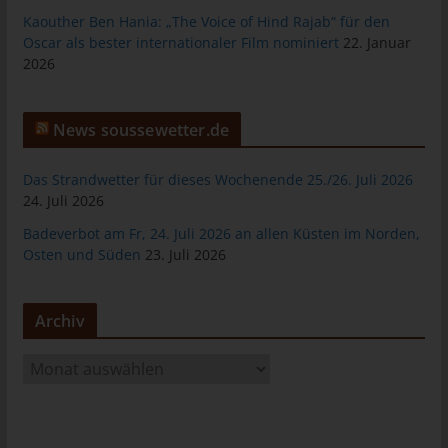
tunesienfussball.de
Kaouther Ben Hania: „The Voice of Hind Rajab“ für den
Oscar als bester internationaler Film nominiert
22. Januar
Uwe Wassenberg
2026
Rue 2 Mars
4022 Akouda - Tunesien
News soussewetter.de
Telefon: +216 216 16 616
Das Strandwetter für dieses Wochenende 25./26. Juli 2026
E-Mail:
24. Juli 2026
Cookies
Badeverbot am Fr, 24. Juli 2026 an allen Küsten im Norden,
Osten und Süden
23. Juli 2026
Die Internetseiten verwenden Cookies. Cookies sind
Textdateien, welche über einen Internetbrowser auf einem
Computersystem abgelegt und gespeichert werden.
Archiv
Zahlreiche Internetseiten und Server verwenden Cookies. Viele
Cookies enthalten eine sogenannte Cookie-ID. Eine Cookie-ID
A
ist eine eindeutige Kennung des Cookies. Sie besteht aus einer
r
Zeichenfolge, durch welche Internetseiten und Server dem
c
konkreten Internetbrowser zugeordnet werden können, in dem
h