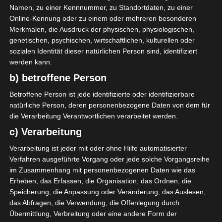
Namen, zu einer Kennnummer, zu Standortdaten, zu einer
SPIELTAG 1
Online-Kennung oder zu einem oder mehreren besonderen
22 Aug. 2026
16:30
Merkmalen, die Ausdruck der physischen, physiologischen,
genetischen, psychischen, wirtschaftlichen, kulturellen oder
-
-
PS Sakiet Eddaïer
JS Omrane
sozialen Identität dieser natürlichen Person sind, identifiziert
22 Aug. 2026
16:30
werden kann.
-
-
b) betroffene Person
Stade Tunisien
CS Sfax
22 Aug. 2026
16:30
Betroffene Person ist jede identifizierte oder identifizierbare
natürliche Person, deren personenbezogene Daten von dem für
-
-
ES Hammam Sousse
US Monastir
die Verarbeitung Verantwortlichen verarbeitet werden.
22 Aug. 2026
16:30
c) Verarbeitung
-
-
ES Tunis
ESS Sousse
Verarbeitung ist jeder mit oder ohne Hilfe automatisierter
22 Aug. 2026
16:30
Verfahren ausgeführte Vorgang oder jede solche Vorgangsreihe
im Zusammenhang mit personenbezogenen Daten wie das
-
-
ES Métlaoui
Club Africain
Erheben, das Erfassen, die Organisation, das Ordnen, die
22 Aug. 2026
16:30
Speicherung, die Anpassung oder Veränderung, das Auslesen,
das Abfragen, die Verwendung, die Offenlegung durch
-
-
US Ben Guerdane
CS Hammam-Lif
Übermittlung, Verbreitung oder eine andere Form der
22 Aug. 2026
16:30