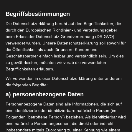
Begriffsbestimmungen
LIGUE 1
LIGUE 2
Die Datenschutzerklärung beruht auf den Begrifflichkeiten, die
Spieltag 1 der Ligue 1 Pro
durch den Europäischen Richtlinien- und Verordnungsgeber
Tunesien 7. Mai 2022 –
beim Erlass der Datenschutz-Grundverordnung (DS-GVO)
verwendet wurden. Unsere Datenschutzerklärung soll sowohl für
Abstiegsrunde (Play-out)
die Öffentlichkeit als auch für unsere Kunden und
Geschäftspartner einfach lesbar und verständlich sein. Um dies
7. Mai 2022
Platzwart
2157 Views
zu gewährleisten, möchten wir vorab die verwendeten
1. Spieltag 2021/22 Playout
,
Abstiegsrunde
,
Auslosung
,
FTF
,
Begrifflichkeiten erläutern.
Ligue 1
,
Ligue 2
,
Playout
Wir verwenden in dieser Datenschutzerklärung unter anderem
Der 1. Spieltag der Abstiegsrunde (Playout) der Ligue
die folgenden Begriffe:
1 Pro Tunesien findet am Wochenende 7. Mai 2022
a) personenbezogene Daten
statt.
Personenbezogene Daten sind alle Informationen, die sich auf
Mehr lesen
eine identifizierte oder identifizierbare natürliche Person (im
Folgenden "betroffene Person") beziehen. Als identifizierbar wird
eine natürliche Person angesehen, die direkt oder indirekt,
Die nächsten Begegnungen
insbesondere mittels Zuordnung zu einer Kennung wie einem