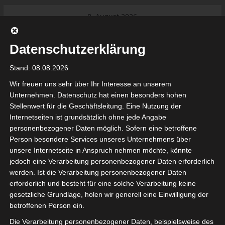
Skip
8. August 2026
to
Das Neueste:
Ligue 1 Pro: Saison 2026/2027
content
beginnt am 22. und 23. August
Datenschutzerklärung
2026 (Update)
El Gawafel Sportives de Gafsa
Stand: 08.08.2026
(EGSG) kündigt Rückzug aus der
Meisterschaft an
Wir freuen uns sehr über Ihr Interesse an unserem
Ligue 1 Pro: Spielplan der ersten 15
Unternehmen. Datenschutz hat einen besonders hohen
Spieltage der Saison 2026/2027
Stellenwert für die Geschäftsleitung. Eine Nutzung der
Ligue 2 Pro Tunesien 2026/2027 –
Internetseiten ist grundsätzlich ohne jede Angabe
Saison beginnt am am 19./20.
tunesienfussball.de
personenbezogener Daten möglich. Sofern eine betroffene
September 2026
Person besondere Services unseres Unternehmens über
Internationaler Sportgerichtshof
unsere Internetseite in Anspruch nehmen möchte, könnte
lehnt Eilverfahren ab – AS Soliman
Tunesien Ligafußball
jedoch eine Verarbeitung personenbezogener Daten erforderlich
steuert auf die Ligue 2 zu
werden. Ist die Verarbeitung personenbezogener Daten
Nutzung von Google Adsense (Google Ireland Limited, Gordon House, Barrow Stree
erforderlich und besteht für eine solche Verarbeitung keine
, Ireland) benötigen wir laut DSGVO Ihre Zustimmung. Es werden seitens Goog
gesetzliche Grundlage, holen wir generell eine Einwilligung der
nbezogene Daten erhoben, verarbeitet und gespeichert. Welche Daten genau 
bitte den Datenschutzbedingungen.
betroffenen Person ein.
Die Verarbeitung personenbezogener Daten, beispielsweise des
Google Adsense
ist deaktiviert.
✓ Erlauben
Datenschutzbedingungen