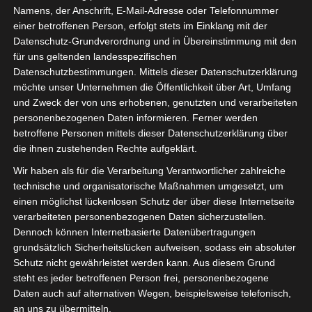
Namens, der Anschrift, E-Mail-Adresse oder Telefonnummer
einer betroffenen Person, erfolgt stets im Einklang mit der
Datenschutz-Grundverordnung und in Übereinstimmung mit den
für uns geltenden landesspezifischen
Sie befinden sich hier:
Startseite
»
1. Spieltag 2021/22
Datenschutzbestimmungen. Mittels dieser Datenschutzerklärung
möchte unser Unternehmen die Öffentlichkeit über Art, Umfang
Playout
und Zweck der von uns erhobenen, genutzten und verarbeiteten
personenbezogenen Daten informieren. Ferner werden
betroffene Personen mittels dieser Datenschutzerklärung über
1. Spieltag 2021/22 Playout
die ihnen zustehenden Rechte aufgeklärt.
Wir haben als für die Verarbeitung Verantwortlicher zahlreiche
technische und organisatorische Maßnahmen umgesetzt, um
einen möglichst lückenlosen Schutz der über diese Internetseite
verarbeiteten personenbezogenen Daten sicherzustellen.
Dennoch können Internetbasierte Datenübertragungen
grundsätzlich Sicherheitslücken aufweisen, sodass ein absoluter
Schutz nicht gewährleistet werden kann. Aus diesem Grund
steht es jeder betroffenen Person frei, personenbezogene
Daten auch auf alternativen Wegen, beispielsweise telefonisch,
an uns zu übermitteln.