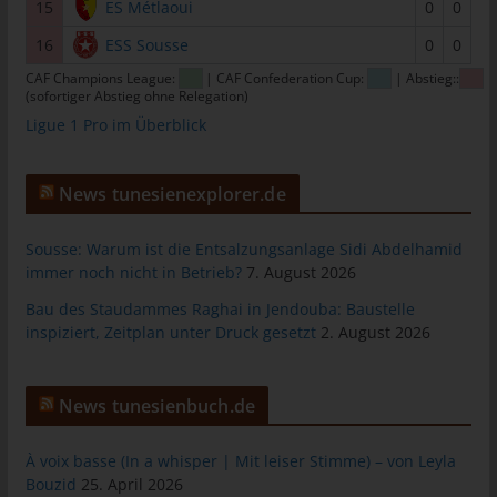
15
ES Métlaoui
0
0
Personen, die unter der unmittelbaren Verantwortung des
16
ESS Sousse
0
0
Verantwortlichen oder des Auftragsverarbeiters befugt sind, die
personenbezogenen Daten zu verarbeiten.
CAF Champions League:
| CAF Confederation Cup:
| Abstieg::
(sofortiger Abstieg ohne Relegation)
k) Einwilligung
Ligue 1 Pro im Überblick
Einwilligung ist jede von der betroffenen Person freiwillig für den
bestimmten Fall in informierter Weise und unmissverständlich
News tunesienexplorer.de
abgegebene Willensbekundung in Form einer Erklärung oder
einer sonstigen eindeutigen bestätigenden Handlung, mit der
die betroffene Person zu verstehen gibt, dass sie mit der
Sousse: Warum ist die Entsalzungsanlage Sidi Abdelhamid
Verarbeitung der sie betreffenden personenbezogenen Daten
immer noch nicht in Betrieb?
7. August 2026
einverstanden ist.
Bau des Staudammes Raghai in Jendouba: Baustelle
inspiziert, Zeitplan unter Druck gesetzt
2. August 2026
Name und Anschrift des für die
Verarbeitung Verantwortlichen
News tunesienbuch.de
Verantwortlicher im Sinne der Datenschutz-Grundverordnung,
sonstiger in den Mitgliedstaaten der Europäischen Union
geltenden Datenschutzgesetze und anderer Bestimmungen mit
À voix basse (In a whisper | Mit leiser Stimme) – von Leyla
datenschutzrechtlichem Charakter ist:
Bouzid
25. April 2026