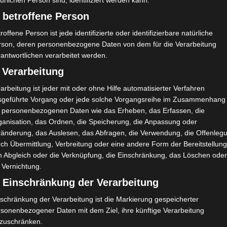
ürlichen Person sind, identifiziert werden kann.
 betroffene Person
nationale Sportgerichtshof (TAS) den von AS Soliman
roffene Person ist jede identifizierte oder identifizierbare natürliche
ie
rson, deren personenbezogene Daten von dem für die Verarbeitung
antwortlichen verarbeitet werden.
 Verarbeitung
arbeitung ist jeder mit oder ohne Hilfe automatisierter Verfahren
sgeführte Vorgang oder jede solche Vorgangsreihe im Zusammenhang
t personenbezogenen Daten wie das Erheben, das Erfassen, die
ganisation, das Ordnen, die Speicherung, die Anpassung oder
ränderung, das Auslesen, das Abfragen, die Verwendung, die Offenleg
ch Übermittlung, Verbreitung oder eine andere Form der Bereitstellung
n Abgleich oder die Verknüpfung, die Einschränkung, das Löschen ode
 Vernichtung.
) Einschränkung der Verarbeitung
schränkung der Verarbeitung ist die Markierung gespeicherter
rsonenbezogener Daten mit dem Ziel, ihre künftige Verarbeitung
nzuschränken.