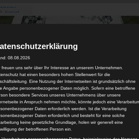
026/2027
3. August
de Gafsa
ug aus der
atenschutzerklärung
n der ersten 15
 2026/2027
and: 08.08.2026
 2026/2027 –
 19./20.
r freuen uns sehr über Ihr Interesse an unserem Unternehmen.
enschutz hat einen besonders hohen Stellenwert für die
gerichtshof
chäftsleitung. Eine Nutzung der Internetseiten ist grundsätzlich ohne
 – AS Soliman
de Angabe personenbezogener Daten möglich. Sofern eine betroffene
2 zu
rson besondere Services unseres Unternehmens über unsere
ternetseite in Anspruch nehmen möchte, könnte jedoch eine Verarbeitu
sonenbezogener Daten erforderlich werden. Ist die Verarbeitung
sonenbezogener Daten erforderlich und besteht für eine solche
arbeitung keine gesetzliche Grundlage, holen wir generell eine
de
willigung der betroffenen Person ein.