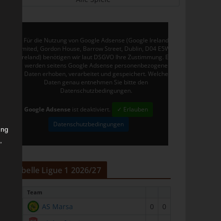
Für die Nutzung von Google Adsense (Google Ireland
Limited, Gordon House, Barrow Street, Dublin, D04 E5W5,
Ireland) benötigen wir laut DSGVO Ihre Zustimmung. Es
werden seitens Google Adsense personenbezogene
Daten erhoben, verarbeitet und gespeichert. Welche
Daten genau entnehmen Sie bitte den
Datenschutzbedingungen.
Google Adsense
ist deaktiviert.
✓ Erlauben
Datenschutzbedingungen
ung
,
r
Tabelle Ligue 1 2026/27
#
Team
1
AS Marsa
0
0