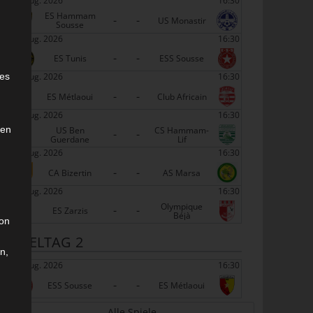
22 Aug. 2026
16:30
ES Hammam
-
-
US Monastir
Sousse
22 Aug. 2026
16:30
-
-
ES Tunis
ESS Sousse
e
22 Aug. 2026
16:30
ies
-
-
ES Métlaoui
Club Africain
22 Aug. 2026
16:30
den
US Ben
CS Hammam-
-
-
Guerdane
Lif
22 Aug. 2026
16:30
-
-
CA Bizertin
AS Marsa
22 Aug. 2026
16:30
Olympique
-
-
ES Zarzis
Béjà
son
SPIELTAG 2
n,
29 Aug. 2026
16:30
-
-
ESS Sousse
ES Métlaoui
Alle Spiele