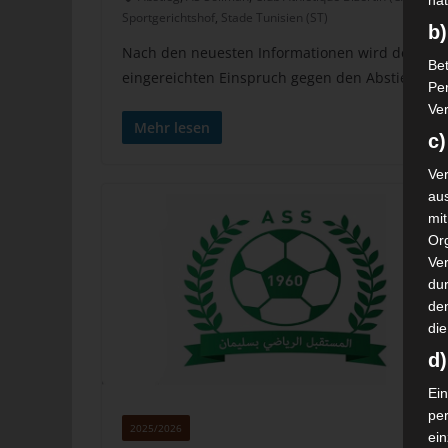
nat
Sportgerichtshof
,
Stade Tunisien (ST)
b)
Nach den neuesten Informationen wird der Inter
Bet
eingereichten Einspruch gegen den Abstieg in d
Pe
Ver
Mehr lesen
c)
Ver
au
mi
Or
Ve
dur
de
die
d
Ein
pe
2025/2026
ei