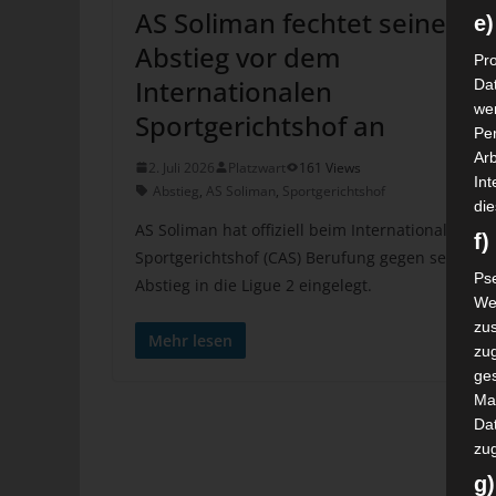
AS Soliman fechtet seinen
e)
Abstieg vor dem
Pro
Internationalen
Da
wer
Sportgerichtshof an
Pe
Arb
2. Juli 2026
Platzwart
161 Views
Int
Abstieg
,
AS Soliman
,
Sportgerichtshof
die
AS Soliman hat offiziell beim Internationalen
f
Sportgerichtshof (CAS) Berufung gegen seinen
Ps
Abstieg in die Ligue 2 eingelegt.
We
zus
Mehr lesen
zu
ge
Ma
Dat
zu
g)