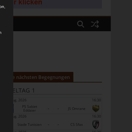
on,
n
Die nächsten Begegnungen
SPIELTAG 1
22 Aug. 2026
16:30
PS Sakiet
-
-
JS Omrane
Eddaïer
22 Aug. 2026
16:30
-
-
Stade Tunisien
CS Sfax