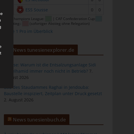
16
ESS Sousse
0
0
he
CAF Champions League:
| CAF Confederation Cup:
n
| Abstieg::
(sofortiger Abstieg ohne Relegation)
g
Ligue 1 Pro im Überblick
e
News tunesienexplorer.de
t
Sousse: Warum ist die Entsalzungsanlage Sidi
Abdelhamid immer noch nicht in Betrieb?
7.
August 2026
des
Bau des Staudammes Raghai in Jendouba:
Baustelle inspiziert, Zeitplan unter Druck gesetzt
2. August 2026
ng
News tunesienbuch.de
h