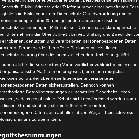
e Verarbeitung personenbezogener Daten, beispielsweise des Namens,
 Anschrift, E-Mail-Adresse oder Telefonnummer einer betroffenen Pers
olgt stets im Einklang mit der Datenschutz-Grundverordnung und in
ereinstimmung mit den für uns geltenden landesspezifischen
CHAFTEN
STADIEN
IMPRESSUM
tenschutzbestimmungen. Mittels dieser Datenschutzerklärung möchte
ser Unternehmen die Öffentlichkeit über Art, Umfang und Zweck der vo
s erhobenen, genutzten und verarbeiteten personenbezogenen Daten
ormieren. Ferner werden betroffene Personen mittels dieser
tenschutzerklärung über die ihnen zustehenden Rechte aufgeklärt.
htshof
 haben als für die Verarbeitung Verantwortlicher zahlreiche technische
d organisatorische Maßnahmen umgesetzt, um einen möglichst
kenlosen Schutz der über diese Internetseite verarbeiteten
rsonenbezogenen Daten sicherzustellen. Dennoch können
ernetbasierte Datenübertragungen grundsätzlich Sicherheitslücken
weisen, sodass ein absoluter Schutz nicht gewährleistet werden kann.
 diesem Grund steht es jeder betroffenen Person frei,
rsonenbezogene Daten auch auf alternativen Wegen, beispielsweise
efonisch, an uns zu übermitteln.
egriffsbestimmungen