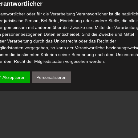
rantwortlicher
antwortlicher oder für die Verarbeitung Verantwortlicher ist die natürlic
r juristische Person, Behörde, Einrichtung oder andere Stelle, die allei
er gemeinsam mit anderen über die Zwecke und Mittel der Verarbeitun
n personenbezogenen Daten entscheidet. Sind die Zwecke und Mittel
eser Verarbeitung durch das Unionsrecht oder das Recht der
tgliedstaaten vorgegeben, so kann der Verantwortliche beziehungsweis
nnen die bestimmten Kriterien seiner Benennung nach dem Unionsrech
er dem Recht der Mitgliedstaaten vorgesehen werden.
 Auftragsverarbeiter
✓ Akzeptieren
Personalisieren
tragsverarbeiter ist eine natürliche oder juristische Person, Behörde,
nrichtung oder andere Stelle, die personenbezogene Daten im Auftrag 
antwortlichen verarbeitet.
) Empfänger
fänger ist eine natürliche oder juristische Person, Behörde, Einrichtu
er andere Stelle, der personenbezogene Daten offengelegt werden,
bhängig davon, ob es sich bei ihr um einen Dritten handelt oder nicht.
hörden, die im Rahmen eines bestimmten Untersuchungsauftrags nac