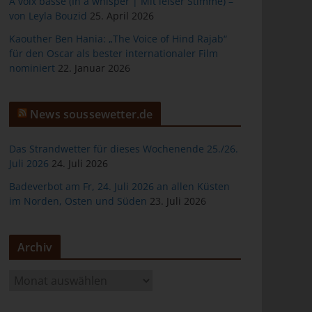
À voix basse (In a whisper | Mit leiser Stimme) –
von Leyla Bouzid
25. April 2026
Kaouther Ben Hania: „The Voice of Hind Rajab“
für den Oscar als bester internationaler Film
nominiert
22. Januar 2026
er
News soussewetter.de
Das Strandwetter für dieses Wochenende 25./26.
Juli 2026
24. Juli 2026
ten
Badeverbot am Fr, 24. Juli 2026 an allen Küsten
im Norden, Osten und Süden
23. Juli 2026
gen
Archiv
A
r