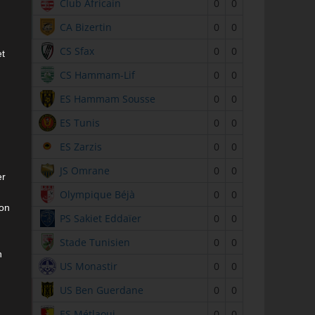
2
Club Africain
0
0
3
CA Bizertin
0
0
4
CS Sfax
0
0
et
5
CS Hammam-Lif
0
0
6
ES Hammam Sousse
0
0
7
ES Tunis
0
0
8
ES Zarzis
0
0
9
JS Omrane
0
0
er
10
Olympique Béjà
0
0
son
11
PS Sakiet Eddaïer
0
0
12
Stade Tunisien
0
0
n
13
US Monastir
0
0
14
US Ben Guerdane
0
0
15
ES Métlaoui
0
0