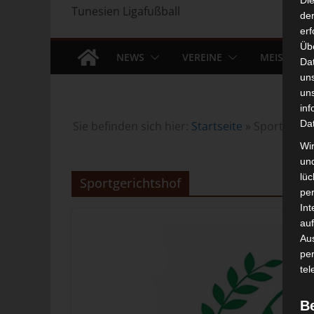
Di
Tunesien Ligafußball
der
erf
Üb
NEWS
VEREINE
MEISTERS
Da
un
un
inf
Da
Sie befinden sich hier:
Startseite
»
Sportgeric
Wir
un
lüc
Sportgerichtshof
pe
Int
auf
Aus
pe
tel
B