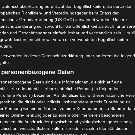
 Datenschutzerklärung beruht auf den Begrifflichkeiten, die durch den
ropäischen Richtlinien- und Verordnungsgeber beim Erlass der
tenschutz-Grundverordnung (DS-GVO) verwendet wurden. Unsere
enschutzerklärung soll sowohl für die Öffentlichkeit als auch für unser
nden und Geschäftspartner einfach lesbar und verständlich sein. Um d
gewährleisten, möchten wir vorab die verwendeten Begrifflichkeiten
äutern.
r verwenden in dieser Datenschutzerklärung unter anderem die folgen
riffe:
) personenbezogene Daten
sonenbezogene Daten sind alle Informationen, die sich auf eine
ntifizierte oder identifizierbare natürliche Person (im Folgenden
troffene Person") beziehen. Als identifizierbar wird eine natürliche Per
esehen, die direkt oder indirekt, insbesondere mittels Zuordnung zu
shof lehnt Eilverfahren ab – AS
ner Kennung wie einem Namen, zu einer Kennnummer, zu Standortdate
e 2 zu
 einer Online-Kennung oder zu einem oder mehreren besonderen
rkmalen, die Ausdruck der physischen, physiologischen, genetischen,
chischen, wirtschaftlichen, kulturellen oder sozialen Identität dieser
nesse Sportive Kairouanaise (JSK)
,
Olympique de Béja (OB)
,