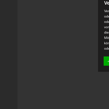
Ve
Ver
ode
od
vo
di
Mi
kö
od
h)
Auf
Ei
Ver
i
Emp
od
una
Be