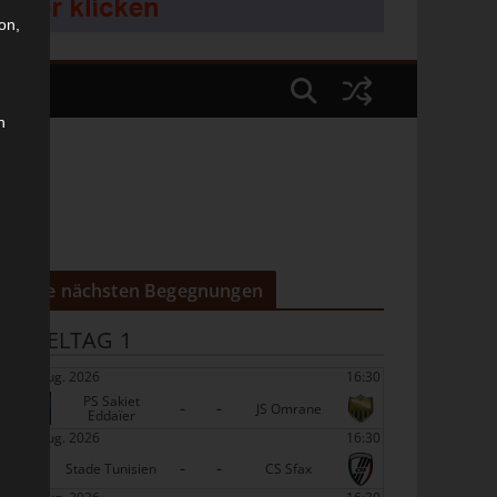
on,
n
Die nächsten Begegnungen
SPIELTAG 1
22 Aug. 2026
16:30
PS Sakiet
-
-
JS Omrane
Eddaïer
22 Aug. 2026
16:30
-
-
Stade Tunisien
CS Sfax