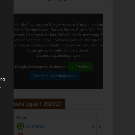
Für die Nutzung von Google Adsense (Google Ireland
Limited, Gordon House, Barrow Street, Dublin, D04 E5W5,
Ireland) benötigen wir laut DSGVO Ihre Zustimmung. Es
werden seitens Google Adsense personenbezogene
Daten erhoben, verarbeitet und gespeichert. Welche
Daten genau entnehmen Sie bitte den
Datenschutzbedingungen.
Google Adsense
ist deaktiviert.
✓ Erlauben
Datenschutzbedingungen
ung
,
r
Tabelle Ligue 1 2026/27
#
Team
1
AS Marsa
0
0