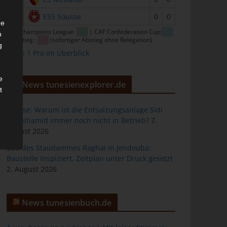
16
ESS Sousse
0
0
he
CAF Champions League:
| CAF Confederation Cup:
n
| Abstieg::
(sofortiger Abstieg ohne Relegation)
g
Ligue 1 Pro im Überblick
e
News tunesienexplorer.de
t
Sousse: Warum ist die Entsalzungsanlage Sidi
Abdelhamid immer noch nicht in Betrieb?
7.
August 2026
des
Bau des Staudammes Raghai in Jendouba:
Baustelle inspiziert, Zeitplan unter Druck gesetzt
2. August 2026
ng
News tunesienbuch.de
h