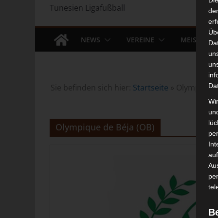
Di
Tunesien Ligafußball
der
erf
Üb
NEWS
VEREINE
MEISTERS
Da
un
un
inf
Da
Sie befinden sich hier:
Startseite
»
Olympique 
Wir
un
lüc
Olympique de Béja (OB)
pe
Int
auf
Aus
pe
tel
B