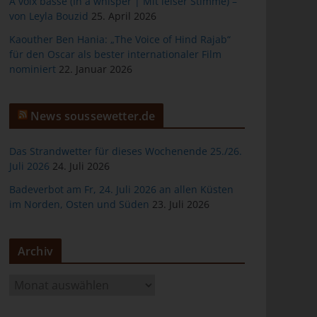
À voix basse (In a whisper | Mit leiser Stimme) –
von Leyla Bouzid
25. April 2026
Kaouther Ben Hania: „The Voice of Hind Rajab“
für den Oscar als bester internationaler Film
nominiert
22. Januar 2026
er
News soussewetter.de
Das Strandwetter für dieses Wochenende 25./26.
Juli 2026
24. Juli 2026
ten
Badeverbot am Fr, 24. Juli 2026 an allen Küsten
im Norden, Osten und Süden
23. Juli 2026
gen
Archiv
A
r