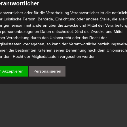
rantwortlicher
antwortlicher oder für die Verarbeitung Verantwortlicher ist die natürlic
r juristische Person, Behörde, Einrichtung oder andere Stelle, die allei
er gemeinsam mit anderen über die Zwecke und Mittel der Verarbeitun
n personenbezogenen Daten entscheidet. Sind die Zwecke und Mittel
eser Verarbeitung durch das Unionsrecht oder das Recht der
tgliedstaaten vorgegeben, so kann der Verantwortliche beziehungsweis
nnen die bestimmten Kriterien seiner Benennung nach dem Unionsrech
er dem Recht der Mitgliedstaaten vorgesehen werden.
 Auftragsverarbeiter
✓ Akzeptieren
Personalisieren
tragsverarbeiter ist eine natürliche oder juristische Person, Behörde,
nrichtung oder andere Stelle, die personenbezogene Daten im Auftrag 
antwortlichen verarbeitet.
) Empfänger
fänger ist eine natürliche oder juristische Person, Behörde, Einrichtu
er andere Stelle, der personenbezogene Daten offengelegt werden,
bhängig davon, ob es sich bei ihr um einen Dritten handelt oder nicht.
hörden, die im Rahmen eines bestimmten Untersuchungsauftrags nac