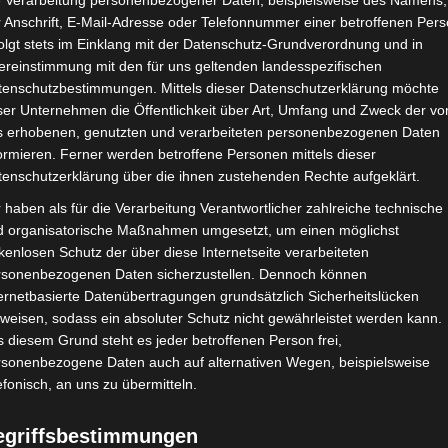
e Verarbeitung personenbezogener Daten, beispielsweise des Namens,
 Anschrift, E-Mail-Adresse oder Telefonnummer einer betroffenen Pers
olgt stets im Einklang mit der Datenschutz-Grundverordnung und in
ereinstimmung mit den für uns geltenden landesspezifischen
CHAFTEN
STADIEN
IMPRESSUM
tenschutzbestimmungen. Mittels dieser Datenschutzerklärung möchte
ser Unternehmen die Öffentlichkeit über Art, Umfang und Zweck der vo
s erhobenen, genutzten und verarbeiteten personenbezogenen Daten
ormieren. Ferner werden betroffene Personen mittels dieser
tenschutzerklärung über die ihnen zustehenden Rechte aufgeklärt.
de Béja (OB)
 haben als für die Verarbeitung Verantwortlicher zahlreiche technische
d organisatorische Maßnahmen umgesetzt, um einen möglichst
kenlosen Schutz der über diese Internetseite verarbeiteten
rsonenbezogenen Daten sicherzustellen. Dennoch können
ernetbasierte Datenübertragungen grundsätzlich Sicherheitslücken
weisen, sodass ein absoluter Schutz nicht gewährleistet werden kann.
 diesem Grund steht es jeder betroffenen Person frei,
rsonenbezogene Daten auch auf alternativen Wegen, beispielsweise
efonisch, an uns zu übermitteln.
egriffsbestimmungen