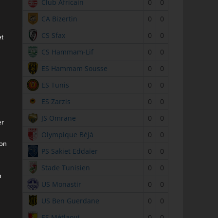
2
Club Africain
0
0
3
CA Bizertin
0
0
4
CS Sfax
0
0
et
5
CS Hammam-Lif
0
0
6
ES Hammam Sousse
0
0
7
ES Tunis
0
0
8
ES Zarzis
0
0
9
JS Omrane
0
0
er
10
Olympique Béjà
0
0
son
11
PS Sakiet Eddaïer
0
0
12
Stade Tunisien
0
0
n
13
US Monastir
0
0
14
US Ben Guerdane
0
0
15
ES Métlaoui
0
0