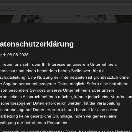
026/2027
3. August
de Gafsa
ug aus der
atenschutzerklärung
n der ersten 15
 2026/2027
and: 08.08.2026
 2026/2027 –
 19./20.
r freuen uns sehr über Ihr Interesse an unserem Unternehmen.
enschutz hat einen besonders hohen Stellenwert für die
gerichtshof
chäftsleitung. Eine Nutzung der Internetseiten ist grundsätzlich ohne
 – AS Soliman
de Angabe personenbezogener Daten möglich. Sofern eine betroffene
2 zu
rson besondere Services unseres Unternehmens über unsere
ternetseite in Anspruch nehmen möchte, könnte jedoch eine Verarbeitu
sonenbezogener Daten erforderlich werden. Ist die Verarbeitung
sonenbezogener Daten erforderlich und besteht für eine solche
arbeitung keine gesetzliche Grundlage, holen wir generell eine
de
willigung der betroffenen Person ein.