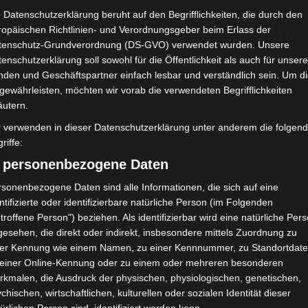
 Datenschutzerklärung beruht auf den Begrifflichkeiten, die durch den
ropäischen Richtlinien- und Verordnungsgeber beim Erlass der
tenschutz-Grundverordnung (DS-GVO) verwendet wurden. Unsere
enschutzerklärung soll sowohl für die Öffentlichkeit als auch für unser
nden und Geschäftspartner einfach lesbar und verständlich sein. Um d
gewährleisten, möchten wir vorab die verwendeten Begrifflichkeiten
äutern.
r verwenden in dieser Datenschutzerklärung unter anderem die folgen
riffe:
) personenbezogene Daten
sonenbezogene Daten sind alle Informationen, die sich auf eine
ntifizierte oder identifizierbare natürliche Person (im Folgenden
troffene Person") beziehen. Als identifizierbar wird eine natürliche Per
esehen, die direkt oder indirekt, insbesondere mittels Zuordnung zu
shof lehnt Eilverfahren ab – AS
ner Kennung wie einem Namen, zu einer Kennnummer, zu Standortdate
e 2 zu
 einer Online-Kennung oder zu einem oder mehreren besonderen
rkmalen, die Ausdruck der physischen, physiologischen, genetischen,
chischen, wirtschaftlichen, kulturellen oder sozialen Identität dieser
nesse Sportive Kairouanaise (JSK)
,
Olympique de Béja (OB)
,