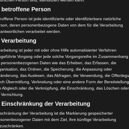
ürlichen Person sind, identifiziert werden kann.
 betroffene Person
nationale Sportgerichtshof (TAS) den von AS Soliman
roffene Person ist jede identifizierte oder identifizierbare natürliche
ie
rson, deren personenbezogene Daten von dem für die Verarbeitung
antwortlichen verarbeitet werden.
 Verarbeitung
arbeitung ist jeder mit oder ohne Hilfe automatisierter Verfahren
sgeführte Vorgang oder jede solche Vorgangsreihe im Zusammenhang
t personenbezogenen Daten wie das Erheben, das Erfassen, die
ganisation, das Ordnen, die Speicherung, die Anpassung oder
ränderung, das Auslesen, das Abfragen, die Verwendung, die Offenleg
ch Übermittlung, Verbreitung oder eine andere Form der Bereitstellung
n Abgleich oder die Verknüpfung, die Einschränkung, das Löschen ode
 Vernichtung.
) Einschränkung der Verarbeitung
schränkung der Verarbeitung ist die Markierung gespeicherter
rsonenbezogener Daten mit dem Ziel, ihre künftige Verarbeitung
nzuschränken.