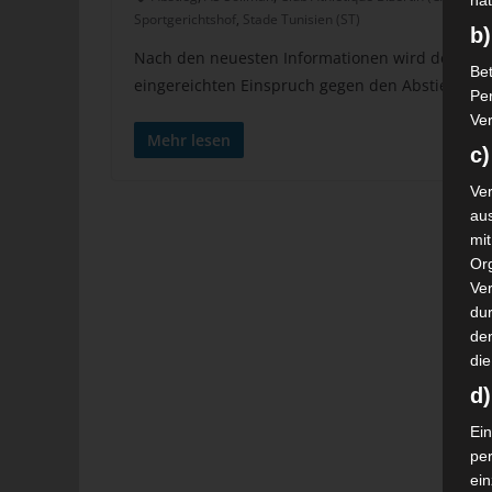
nat
Sportgerichtshof
,
Stade Tunisien (ST)
b)
Nach den neuesten Informationen wird der Inter
Bet
eingereichten Einspruch gegen den Abstieg in d
Pe
Ver
Mehr lesen
c)
Ver
au
mi
Or
Ve
dur
de
die
d
Ein
pe
ei