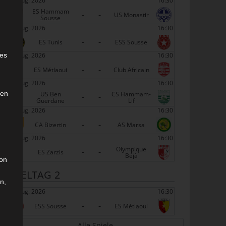
22 Aug. 2026
16:30
ES Hammam
-
-
US Monastir
Sousse
22 Aug. 2026
16:30
-
-
ES Tunis
ESS Sousse
e
22 Aug. 2026
16:30
ies
-
-
ES Métlaoui
Club Africain
22 Aug. 2026
16:30
den
US Ben
CS Hammam-
-
-
Guerdane
Lif
22 Aug. 2026
16:30
-
-
CA Bizertin
AS Marsa
22 Aug. 2026
16:30
Olympique
-
-
ES Zarzis
Béjà
son
SPIELTAG 2
n,
29 Aug. 2026
16:30
-
-
ESS Sousse
ES Métlaoui
Alle Spiele