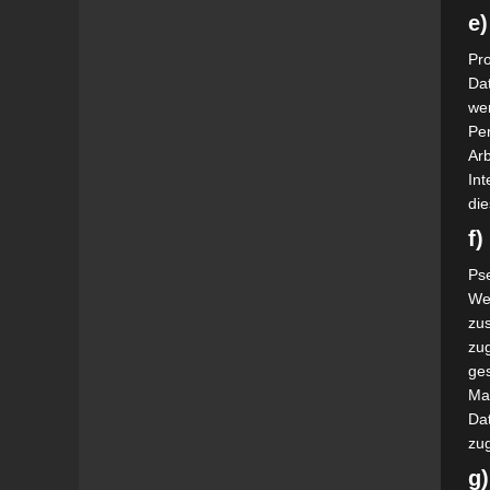
e)
Pro
Da
wer
Pe
Arb
Int
die
f
Ps
We
zus
zu
ge
Ma
Dat
zu
g)