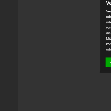
Ve
Ver
ode
od
vo
di
Mi
kö
od
h)
Auf
Ei
Ver
i
Emp
od
una
Be