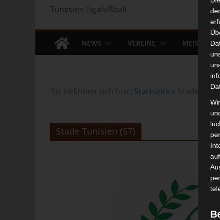
Di
Tunesien Ligafußball
der
erf
Üb
NEWS
VEREINE
MEISTERS
Da
un
un
inf
Da
Sie befinden sich hier:
Startseite
»
Stade Tunis
Wir
un
lüc
Stade Tunisien (ST)
pe
Int
auf
Aus
pe
tel
B