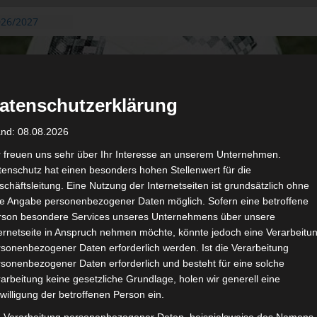
026/2027
3. August
de Gafsa
ug aus der
atenschutzerklärung
n der ersten 15
 2026/2027
and: 08.08.2026
 2026/2027 –
 19./20.
r freuen uns sehr über Ihr Interesse an unserem Unternehmen.
enschutz hat einen besonders hohen Stellenwert für die
gerichtshof
chäftsleitung. Eine Nutzung der Internetseiten ist grundsätzlich ohne
 – AS Soliman
de Angabe personenbezogener Daten möglich. Sofern eine betroffene
2 zu
rson besondere Services unseres Unternehmens über unsere
ternetseite in Anspruch nehmen möchte, könnte jedoch eine Verarbeitu
sonenbezogener Daten erforderlich werden. Ist die Verarbeitung
sonenbezogener Daten erforderlich und besteht für eine solche
arbeitung keine gesetzliche Grundlage, holen wir generell eine
de
Für die Nutzung von Google Adsense (Google Ireland Limited, Gor
willigung der betroffenen Person ein.
wir laut DSGVO Ihre Zustimmung. Es werden seitens Google
gespeichert. Welche Daten genau entnehm