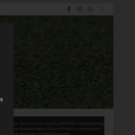
ng
don House, Barrow Street, Dublin, D04 E5W5, Ireland) benötigen
 Adsense personenbezogene Daten erhoben, verarbeitet und
en Sie bitte den Datenschutzbedingungen.