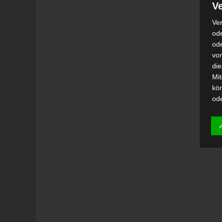
Ve
Ver
ode
od
vo
di
Mi
kö
od
h)
Auf
Ei
Ver
i
Emp
od
una
Be