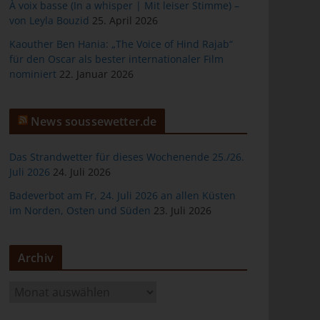
À voix basse (In a whisper | Mit leiser Stimme) –
von Leyla Bouzid
25. April 2026
Kaouther Ben Hania: „The Voice of Hind Rajab“
für den Oscar als bester internationaler Film
er
nominiert
22. Januar 2026
News soussewetter.de
Das Strandwetter für dieses Wochenende 25./26.
Juli 2026
24. Juli 2026
ten
Badeverbot am Fr, 24. Juli 2026 an allen Küsten
im Norden, Osten und Süden
23. Juli 2026
gen
Archiv
A
r