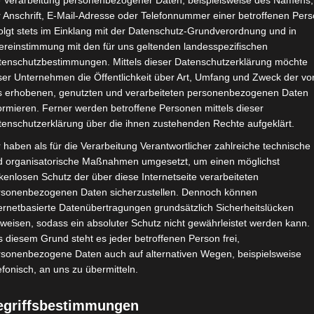
e Verarbeitung personenbezogener Daten, beispielsweise des Namens,
 Anschrift, E-Mail-Adresse oder Telefonnummer einer betroffenen Pers
Google Adsense
ist deaktiviert.
✓ Erla
olgt stets im Einklang mit der Datenschutz-Grundverordnung und in
ereinstimmung mit den für uns geltenden landesspezifischen
CHAFTEN
STADIEN
IMPRESSUM
tenschutzbestimmungen. Mittels dieser Datenschutzerklärung möchte
ser Unternehmen die Öffentlichkeit über Art, Umfang und Zweck der vo
s erhobenen, genutzten und verarbeiteten personenbezogenen Daten
ormieren. Ferner werden betroffene Personen mittels dieser
tenschutzerklärung über die ihnen zustehenden Rechte aufgeklärt.
ien (ST)
 haben als für die Verarbeitung Verantwortlicher zahlreiche technische
d organisatorische Maßnahmen umgesetzt, um einen möglichst
kenlosen Schutz der über diese Internetseite verarbeiteten
rsonenbezogenen Daten sicherzustellen. Dennoch können
ernetbasierte Datenübertragungen grundsätzlich Sicherheitslücken
weisen, sodass ein absoluter Schutz nicht gewährleistet werden kann.
 diesem Grund steht es jeder betroffenen Person frei,
rsonenbezogene Daten auch auf alternativen Wegen, beispielsweise
efonisch, an uns zu übermitteln.
egriffsbestimmungen