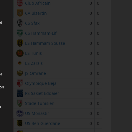
2
Club Africain
0
0
3
CA Bizertin
0
0
et
4
CS Sfax
0
0
5
CS Hammam-Lif
0
0
6
ES Hammam Sousse
0
0
7
ES Tunis
0
0
8
ES Zarzis
0
0
9
JS Omrane
0
0
er
10
Olympique Béjà
0
0
son
11
PS Sakiet Eddaïer
0
0
12
Stade Tunisien
0
0
n
13
US Monastir
0
0
14
US Ben Guerdane
0
0