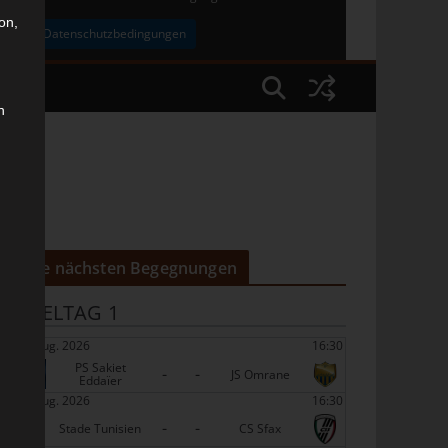
on,
uben
Datenschutzbedingungen
n
Die nächsten Begegnungen
SPIELTAG 1
22 Aug. 2026
16:30
PS Sakiet
-
-
JS Omrane
Eddaïer
22 Aug. 2026
16:30
-
-
Stade Tunisien
CS Sfax