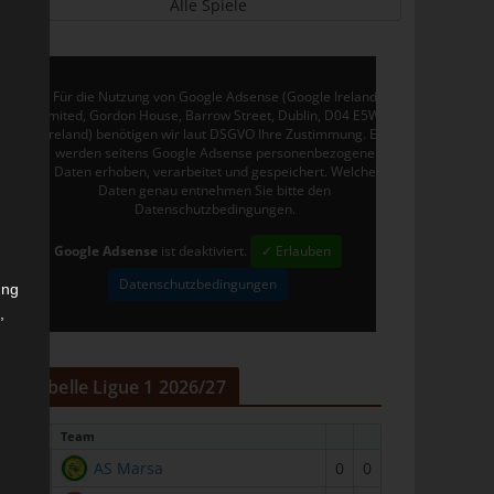
Alle Spiele
Für die Nutzung von Google Adsense (Google Ireland
Limited, Gordon House, Barrow Street, Dublin, D04 E5W5,
Ireland) benötigen wir laut DSGVO Ihre Zustimmung. Es
werden seitens Google Adsense personenbezogene
Daten erhoben, verarbeitet und gespeichert. Welche
Daten genau entnehmen Sie bitte den
Datenschutzbedingungen.
Google Adsense
ist deaktiviert.
✓ Erlauben
Datenschutzbedingungen
ung
,
r
Tabelle Ligue 1 2026/27
#
Team
1
AS Marsa
0
0