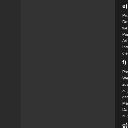
e)
Pro
Da
wer
Pe
Arb
Int
die
f
Ps
We
zus
zu
ge
Ma
Dat
zu
g)