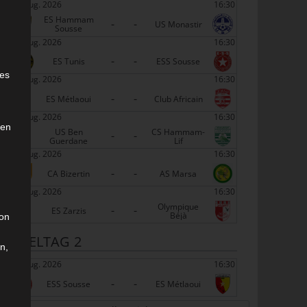
22 Aug. 2026
16:30
ES Hammam
-
-
US Monastir
Sousse
22 Aug. 2026
16:30
-
-
e
ES Tunis
ESS Sousse
ies
22 Aug. 2026
16:30
-
-
ES Métlaoui
Club Africain
22 Aug. 2026
16:30
den
US Ben
CS Hammam-
-
-
Guerdane
Lif
22 Aug. 2026
16:30
-
-
CA Bizertin
AS Marsa
22 Aug. 2026
16:30
Olympique
-
-
ES Zarzis
Béjà
son
SPIELTAG 2
n,
29 Aug. 2026
16:30
-
-
ESS Sousse
ES Métlaoui