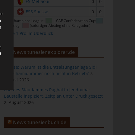
15
ES Métlaoui
0
0
16
ESS Sousse
0
0
he
n
CAF Champions League:
| CAF Confederation Cup:
| Abstieg::
(sofortiger Abstieg ohne Relegation)
g
Ligue 1 Pro im Überblick
e
News tunesienexplorer.de
t
Sousse: Warum ist die Entsalzungsanlage Sidi
Abdelhamid immer noch nicht in Betrieb?
7.
August 2026
des
Bau des Staudammes Raghai in Jendouba:
Baustelle inspiziert, Zeitplan unter Druck gesetzt
2. August 2026
ng
News tunesienbuch.de
h