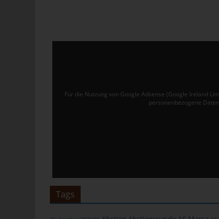
Ver
de
un
tun
Uw
Ru
Für die Nutzung von Google Adsense (Google Ireland Lim
40
personenbezogene Daten 
Te
E-
C
Die
üb
ge
Tags
Zah
ent
Abstieg
Abstiegsrunde
AS Marsa