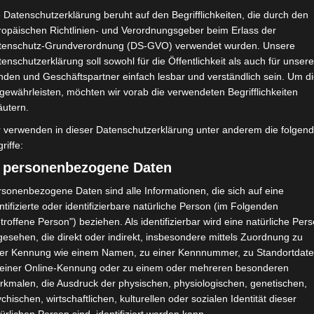
 Datenschutzerklärung beruht auf den Begrifflichkeiten, die durch den
ropäischen Richtlinien- und Verordnungsgeber beim Erlass der
tenschutz-Grundverordnung (DS-GVO) verwendet wurden. Unsere
enschutzerklärung soll sowohl für die Öffentlichkeit als auch für unser
nden und Geschäftspartner einfach lesbar und verständlich sein. Um d
gewährleisten, möchten wir vorab die verwendeten Begrifflichkeiten
äutern.
r verwenden in dieser Datenschutzerklärung unter anderem die folgen
riffe:
) personenbezogene Daten
sonenbezogene Daten sind alle Informationen, die sich auf eine
ntifizierte oder identifizierbare natürliche Person (im Folgenden
troffene Person") beziehen. Als identifizierbar wird eine natürliche Per
esehen, die direkt oder indirekt, insbesondere mittels Zuordnung zu
shof lehnt Eilverfahren ab – AS
ner Kennung wie einem Namen, zu einer Kennnummer, zu Standortdate
 einer Online-Kennung oder zu einem oder mehreren besonderen
e 2 zu
rkmalen, die Ausdruck der physischen, physiologischen, genetischen,
chischen, wirtschaftlichen, kulturellen oder sozialen Identität dieser