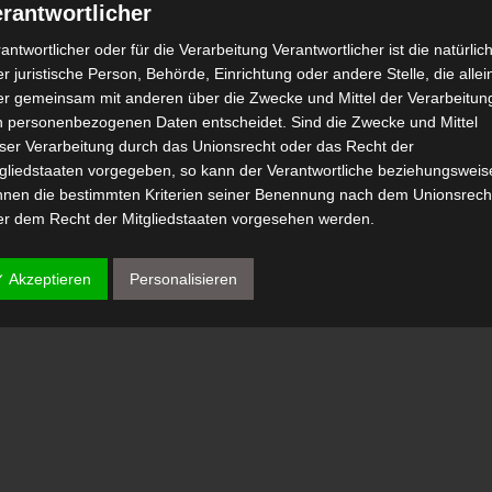
rantwortlicher
antwortlicher oder für die Verarbeitung Verantwortlicher ist die natürlic
r juristische Person, Behörde, Einrichtung oder andere Stelle, die allei
er gemeinsam mit anderen über die Zwecke und Mittel der Verarbeitun
n personenbezogenen Daten entscheidet. Sind die Zwecke und Mittel
eser Verarbeitung durch das Unionsrecht oder das Recht der
tgliedstaaten vorgegeben, so kann der Verantwortliche beziehungsweis
nnen die bestimmten Kriterien seiner Benennung nach dem Unionsrech
er dem Recht der Mitgliedstaaten vorgesehen werden.
 Auftragsverarbeiter
✓ Akzeptieren
Personalisieren
tragsverarbeiter ist eine natürliche oder juristische Person, Behörde,
nrichtung oder andere Stelle, die personenbezogene Daten im Auftrag 
antwortlichen verarbeitet.
) Empfänger
fänger ist eine natürliche oder juristische Person, Behörde, Einrichtu
er andere Stelle, der personenbezogene Daten offengelegt werden,
bhängig davon, ob es sich bei ihr um einen Dritten handelt oder nicht.
hörden, die im Rahmen eines bestimmten Untersuchungsauftrags nac