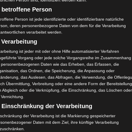
ürlichen Person sind, identifiziert werden kann.
nesse Sportive Kairouanaise (JSK)
,
Olympique de Béja (OB)
,
 betroffene Person
nationale Sportgerichtshof (TAS) den von AS Soliman
roffene Person ist jede identifizierte oder identifizierbare natürliche
ie
rson, deren personenbezogene Daten von dem für die Verarbeitung
antwortlichen verarbeitet werden.
 Verarbeitung
arbeitung ist jeder mit oder ohne Hilfe automatisierter Verfahren
sgeführte Vorgang oder jede solche Vorgangsreihe im Zusammenhang
t personenbezogenen Daten wie das Erheben, das Erfassen, die
ganisation, das Ordnen, die Speicherung, die Anpassung oder
ränderung, das Auslesen, das Abfragen, die Verwendung, die Offenleg
ch Übermittlung, Verbreitung oder eine andere Form der Bereitstellung
n Abgleich oder die Verknüpfung, die Einschränkung, das Löschen ode
 Vernichtung.
) Einschränkung der Verarbeitung
schränkung der Verarbeitung ist die Markierung gespeicherter
rsonenbezogener Daten mit dem Ziel, ihre künftige Verarbeitung
nzuschränken.